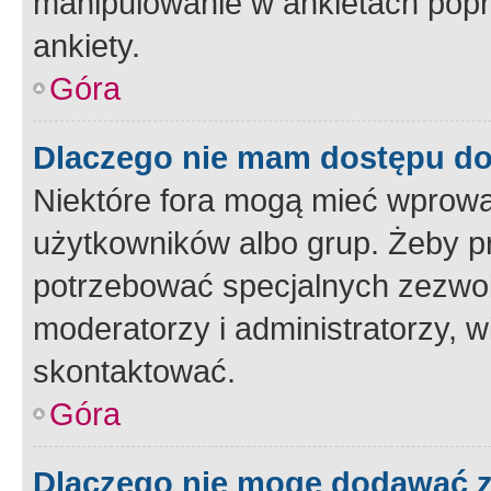
manipulowanie w ankietach popr
ankiety.
Góra
Dlaczego nie mam dostępu d
Niektóre fora mogą mieć wprowa
użytkowników albo grup. Żeby pr
potrzebować specjalnych zezwole
moderatorzy i administratorzy, w
skontaktować.
Góra
Dlaczego nie mogę dodawać 