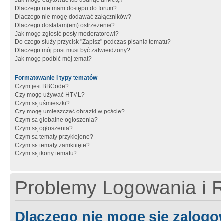
Jak mogę edytować lub usunąć ankietę?
Dlaczego nie mam dostępu do forum?
Dlaczego nie mogę dodawać załączników?
Dlaczego dostałam(em) ostrzeżenie?
Jak mogę zgłosić posty moderatorowi?
Do czego służy przycisk "Zapisz" podczas pisania tematu?
Dlaczego mój post musi być zatwierdzony?
Jak mogę podbić mój temat?
Formatowanie i typy tematów
Czym jest BBCode?
Czy mogę używać HTML?
Czym są uśmieszki?
Czy mogę umieszczać obrazki w poście?
Czym są globalne ogłoszenia?
Czym są ogłoszenia?
Czym są tematy przyklejone?
Czym są tematy zamknięte?
Czym są ikony tematu?
Problemy Logowania i R
Dlaczego nie mogę się zalog