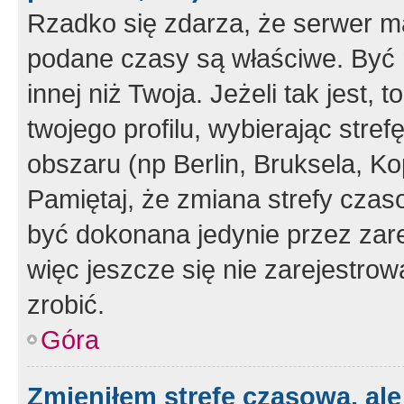
Rzadko się zdarza, że serwer m
podane czasy są właściwe. Być 
innej niż Twoja. Jeżeli tak jest,
twojego profilu, wybierając str
obszaru (np Berlin, Bruksela, Ko
Pamiętaj, że zmiana strefy czas
być dokonana jedynie przez zar
więc jeszcze się nie zarejestrow
zrobić.
Góra
Zmieniłem strefę czasową, ale