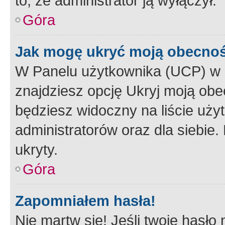
to, że administrator ją wyłączył.
Góra
Jak mogę ukryć moją obecno
W Panelu użytkownika (UCP) w 
znajdziesz opcję Ukryj moją obe
będziesz widoczny na liście użyt
administratorów oraz dla siebie.
ukryty.
Góra
Zapomniałem hasła!
Nie martw się! Jeśli twoje hasło