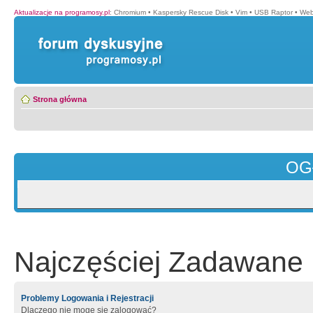
Aktualizacje na programosy.pl
:
Chromium
•
Kaspersky Rescue Disk
•
Vim
•
USB Raptor
•
Web
Strona główna
OG
Najczęściej Zadawane 
Problemy Logowania i Rejestracji
Dlaczego nie mogę się zalogować?