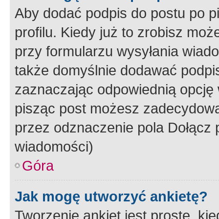
Aby dodać podpis do postu po 
profilu. Kiedy już to zrobisz m
przy formularzu wysyłania wiad
także domyślnie dodawać podpi
zaznaczając odpowiednią opcję 
pisząc post możesz zadecydowa
przez odznaczenie pola Dołącz 
wiadomości)
Góra
Jak mogę utworzyć ankietę?
Tworzenie ankiet jest proste, ki