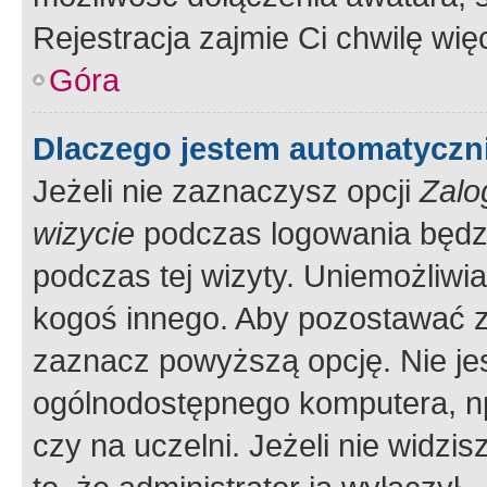
Rejestracja zajmie Ci chwilę wi
Góra
Dlaczego jestem automatycz
Jeżeli nie zaznaczysz opcji
Zalo
wizycie
podczas logowania będzi
podczas tej wizyty. Uniemożliwi
kogoś innego. Aby pozostawać 
zaznacz powyższą opcję. Nie jes
ogólnodostępnego komputera, np.
czy na uczelni. Jeżeli nie widzi