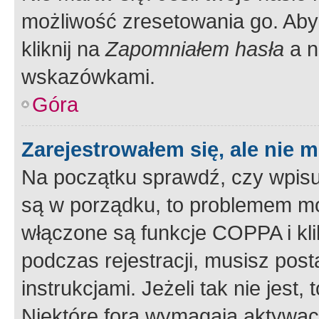
możliwość zresetowania go. Aby 
kliknij na
Zapomniałem hasła
a n
wskazówkami.
Góra
Zarejestrowałem się, ale nie 
Na początku sprawdź, czy wpisuj
są w porządku, to problemem mo
włączone są funkcje COPPA i kl
podczas rejestracji, musisz pos
instrukcjami. Jeżeli tak nie jes
Niektóre fora wymagają aktywac