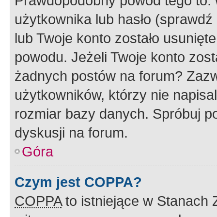
Prawdopodobny powód tego to:
użytkownika lub hasło (sprawdź e
lub Twoje konto zostało usunięte
powodu. Jeżeli Twoje konto zost
żadnych postów na forum? Zazw
użytkowników, którzy nie napisa
rozmiar bazy danych. Spróbuj po
dyskusji na forum.
Góra
Czym jest COPPA?
COPPA
to istniejące w Stanach