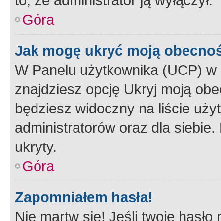
to, że administrator ją wyłączył.
Góra
Jak mogę ukryć moją obecno
W Panelu użytkownika (UCP) w 
znajdziesz opcję Ukryj moją obe
będziesz widoczny na liście użyt
administratorów oraz dla siebie.
ukryty.
Góra
Zapomniałem hasła!
Nie martw się! Jeśli twoje hasło