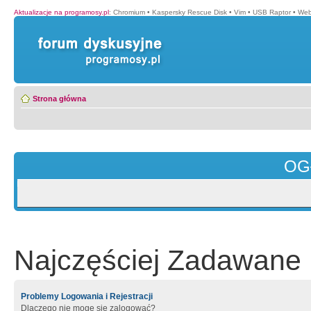
Aktualizacje na programosy.pl
:
Chromium
•
Kaspersky Rescue Disk
•
Vim
•
USB Raptor
•
Web
Strona główna
OG
Najczęściej Zadawane 
Problemy Logowania i Rejestracji
Dlaczego nie mogę się zalogować?