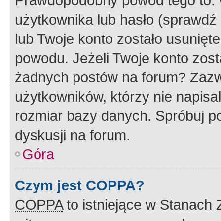
Prawdopodobny powód tego to:
użytkownika lub hasło (sprawdź e
lub Twoje konto zostało usunięte
powodu. Jeżeli Twoje konto zost
żadnych postów na forum? Zazw
użytkowników, którzy nie napisa
rozmiar bazy danych. Spróbuj po
dyskusji na forum.
Góra
Czym jest COPPA?
COPPA
to istniejące w Stanach