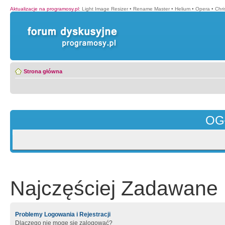
Aktualizacje na programosy.pl
:
Light Image Resizer
•
Rename Master
•
Helium
•
Opera
•
Chr
Strona główna
OG
Najczęściej Zadawane 
Problemy Logowania i Rejestracji
Dlaczego nie mogę się zalogować?