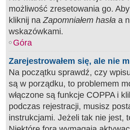
możliwość zresetowania go. Aby 
kliknij na
Zapomniałem hasła
a n
wskazówkami.
Góra
Zarejestrowałem się, ale nie 
Na początku sprawdź, czy wpisuj
są w porządku, to problemem mo
włączone są funkcje COPPA i kl
podczas rejestracji, musisz pos
instrukcjami. Jeżeli tak nie jes
Niektóre fora wymagają aktywac