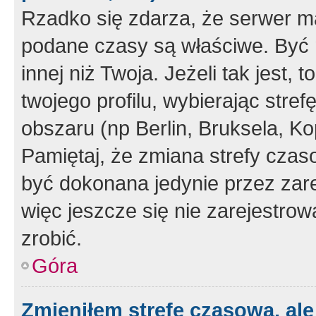
Rzadko się zdarza, że serwer m
podane czasy są właściwe. Być 
innej niż Twoja. Jeżeli tak jest,
twojego profilu, wybierając str
obszaru (np Berlin, Bruksela, Ko
Pamiętaj, że zmiana strefy czas
być dokonana jedynie przez zar
więc jeszcze się nie zarejestrow
zrobić.
Góra
Zmieniłem strefę czasową, ale