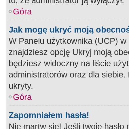
to, że administrator ją wyłączył.
Góra
Jak mogę ukryć moją obecno
W Panelu użytkownika (UCP) w 
znajdziesz opcję Ukryj moją obe
będziesz widoczny na liście użyt
administratorów oraz dla siebie.
ukryty.
Góra
Zapomniałem hasła!
Nie martw się! Jeśli twoje hasło