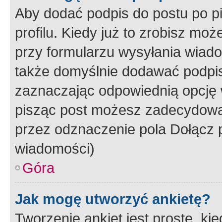
Aby dodać podpis do postu po 
profilu. Kiedy już to zrobisz m
przy formularzu wysyłania wiad
także domyślnie dodawać podpi
zaznaczając odpowiednią opcję 
pisząc post możesz zadecydowa
przez odznaczenie pola Dołącz 
wiadomości)
Góra
Jak mogę utworzyć ankietę?
Tworzenie ankiet jest proste, ki