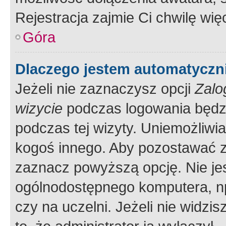
Rejestracja zajmie Ci chwilę wi
Góra
Dlaczego jestem automatycz
Jeżeli nie zaznaczysz opcji
Zalo
wizycie
podczas logowania będzi
podczas tej wizyty. Uniemożliwi
kogoś innego. Aby pozostawać 
zaznacz powyższą opcję. Nie jes
ogólnodostępnego komputera, np.
czy na uczelni. Jeżeli nie widzi