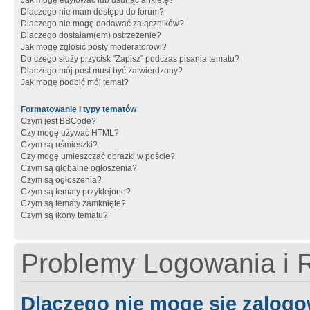
Jak mogę edytować lub usunąć ankietę?
Dlaczego nie mam dostępu do forum?
Dlaczego nie mogę dodawać załączników?
Dlaczego dostałam(em) ostrzeżenie?
Jak mogę zgłosić posty moderatorowi?
Do czego służy przycisk "Zapisz" podczas pisania tematu?
Dlaczego mój post musi być zatwierdzony?
Jak mogę podbić mój temat?
Formatowanie i typy tematów
Czym jest BBCode?
Czy mogę używać HTML?
Czym są uśmieszki?
Czy mogę umieszczać obrazki w poście?
Czym są globalne ogłoszenia?
Czym są ogłoszenia?
Czym są tematy przyklejone?
Czym są tematy zamknięte?
Czym są ikony tematu?
Problemy Logowania i R
Dlaczego nie mogę się zalog