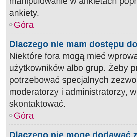
manipulowanie w ankietach popr
ankiety.
Góra
Dlaczego nie mam dostępu d
Niektóre fora mogą mieć wprowa
użytkowników albo grup. Żeby pr
potrzebować specjalnych zezwole
moderatorzy i administratorzy, w
skontaktować.
Góra
Dlaczego nie mogę dodawać 