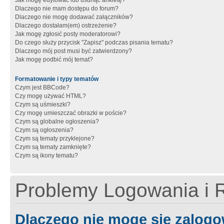
Jak mogę edytować lub usunąć ankietę?
Dlaczego nie mam dostępu do forum?
Dlaczego nie mogę dodawać załączników?
Dlaczego dostałam(em) ostrzeżenie?
Jak mogę zgłosić posty moderatorowi?
Do czego służy przycisk "Zapisz" podczas pisania tematu?
Dlaczego mój post musi być zatwierdzony?
Jak mogę podbić mój temat?
Formatowanie i typy tematów
Czym jest BBCode?
Czy mogę używać HTML?
Czym są uśmieszki?
Czy mogę umieszczać obrazki w poście?
Czym są globalne ogłoszenia?
Czym są ogłoszenia?
Czym są tematy przyklejone?
Czym są tematy zamknięte?
Czym są ikony tematu?
Problemy Logowania i R
Dlaczego nie mogę się zalog