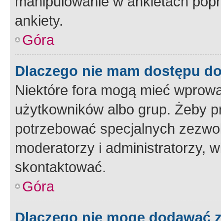
manipulowanie w ankietach popr
ankiety.
Góra
Dlaczego nie mam dostępu d
Niektóre fora mogą mieć wprowa
użytkowników albo grup. Żeby pr
potrzebować specjalnych zezwole
moderatorzy i administratorzy, w
skontaktować.
Góra
Dlaczego nie mogę dodawać 