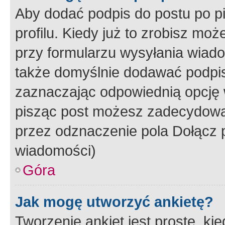
Aby dodać podpis do postu po 
profilu. Kiedy już to zrobisz m
przy formularzu wysyłania wiad
także domyślnie dodawać podpi
zaznaczając odpowiednią opcję 
pisząc post możesz zadecydowa
przez odznaczenie pola Dołącz 
wiadomości)
Góra
Jak mogę utworzyć ankietę?
Tworzenie ankiet jest proste, ki