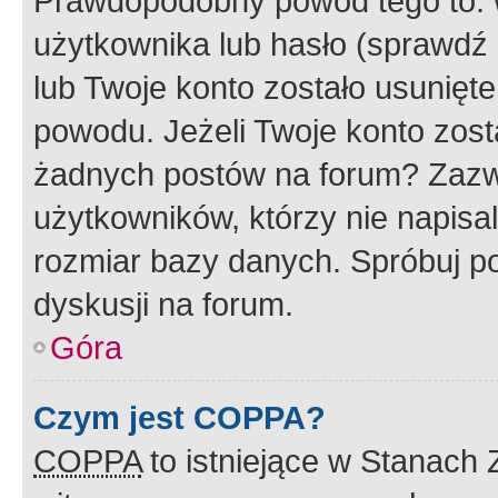
Prawdopodobny powód tego to:
użytkownika lub hasło (sprawdź e
lub Twoje konto zostało usunięte
powodu. Jeżeli Twoje konto zost
żadnych postów na forum? Zazw
użytkowników, którzy nie napisa
rozmiar bazy danych. Spróbuj po
dyskusji na forum.
Góra
Czym jest COPPA?
COPPA
to istniejące w Stanach