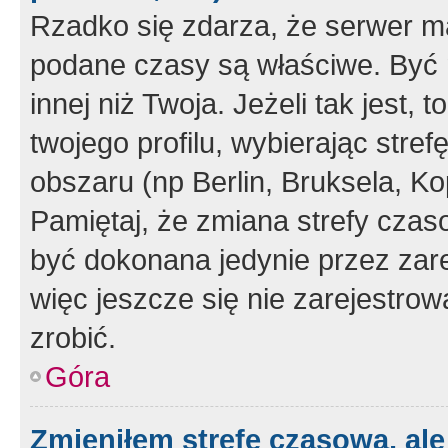
Rzadko się zdarza, że serwer m
podane czasy są właściwe. Być 
innej niż Twoja. Jeżeli tak jest,
twojego profilu, wybierając str
obszaru (np Berlin, Bruksela, Ko
Pamiętaj, że zmiana strefy czas
być dokonana jedynie przez zar
więc jeszcze się nie zarejestrow
zrobić.
Góra
Zmieniłem strefę czasową, ale