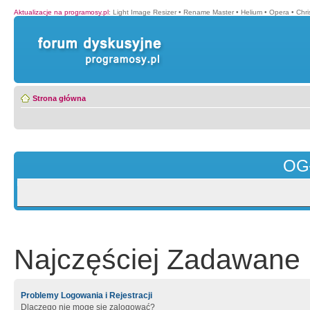
Aktualizacje na programosy.pl
:
Light Image Resizer
•
Rename Master
•
Helium
•
Opera
•
Chr
Strona główna
OG
Najczęściej Zadawane 
Problemy Logowania i Rejestracji
Dlaczego nie mogę się zalogować?