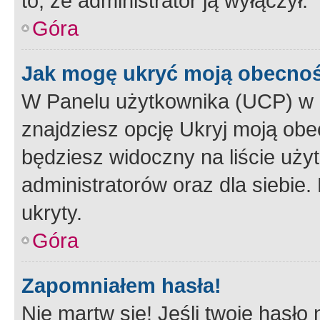
to, że administrator ją wyłączył.
Góra
Jak mogę ukryć moją obecno
W Panelu użytkownika (UCP) w 
znajdziesz opcję Ukryj moją obe
będziesz widoczny na liście użyt
administratorów oraz dla siebie.
ukryty.
Góra
Zapomniałem hasła!
Nie martw się! Jeśli twoje hasło