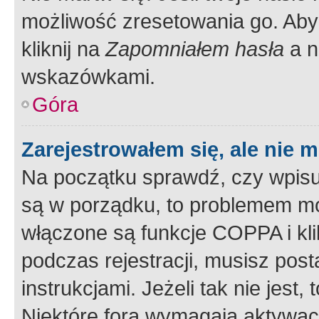
możliwość zresetowania go. Aby 
kliknij na
Zapomniałem hasła
a n
wskazówkami.
Góra
Zarejestrowałem się, ale nie 
Na początku sprawdź, czy wpisuj
są w porządku, to problemem mo
włączone są funkcje COPPA i kl
podczas rejestracji, musisz pos
instrukcjami. Jeżeli tak nie jes
Niektóre fora wymagają aktywac