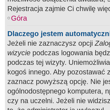
Rejestracja zajmie Ci chwilę wi
Góra
Dlaczego jestem automatycz
Jeżeli nie zaznaczysz opcji
Zalo
wizycie
podczas logowania będzi
podczas tej wizyty. Uniemożliwi
kogoś innego. Aby pozostawać 
zaznacz powyższą opcję. Nie jes
ogólnodostępnego komputera, np.
czy na uczelni. Jeżeli nie widzi