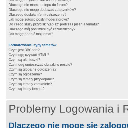
Jak mogę edytować lub usunąć ankietę?
Dlaczego nie mam dostępu do forum?
Dlaczego nie mogę dodawać załączników?
Dlaczego dostałam(em) ostrzeżenie?
Jak mogę zgłosić posty moderatorowi?
Do czego służy przycisk "Zapisz" podczas pisania tematu?
Dlaczego mój post musi być zatwierdzony?
Jak mogę podbić mój temat?
Formatowanie i typy tematów
Czym jest BBCode?
Czy mogę używać HTML?
Czym są uśmieszki?
Czy mogę umieszczać obrazki w poście?
Czym są globalne ogłoszenia?
Czym są ogłoszenia?
Czym są tematy przyklejone?
Czym są tematy zamknięte?
Czym są ikony tematu?
Problemy Logowania i R
Dlaczego nie mogę się zalog