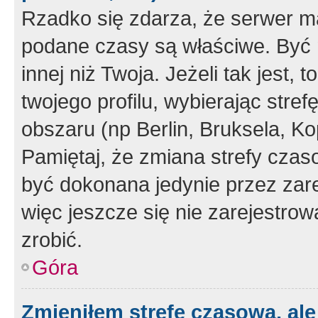
Rzadko się zdarza, że serwer m
podane czasy są właściwe. Być 
innej niż Twoja. Jeżeli tak jest,
twojego profilu, wybierając str
obszaru (np Berlin, Bruksela, Ko
Pamiętaj, że zmiana strefy czas
być dokonana jedynie przez zar
więc jeszcze się nie zarejestrow
zrobić.
Góra
Zmieniłem strefę czasową, ale