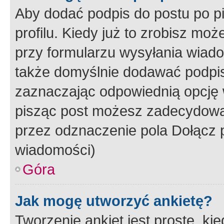
Aby dodać podpis do postu po 
profilu. Kiedy już to zrobisz m
przy formularzu wysyłania wiad
także domyślnie dodawać podpi
zaznaczając odpowiednią opcję 
pisząc post możesz zadecydowa
przez odznaczenie pola Dołącz 
wiadomości)
Góra
Jak mogę utworzyć ankietę?
Tworzenie ankiet jest proste, ki