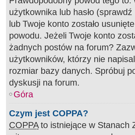
Prawdopodobny powód tego to:
użytkownika lub hasło (sprawdź e
lub Twoje konto zostało usunięte
powodu. Jeżeli Twoje konto zost
żadnych postów na forum? Zazw
użytkowników, którzy nie napisa
rozmiar bazy danych. Spróbuj po
dyskusji na forum.
Góra
Czym jest COPPA?
COPPA
to istniejące w Stanach