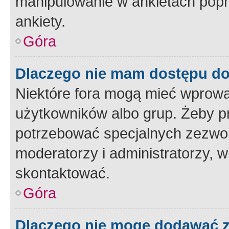
manipulowanie w ankietach popr
ankiety.
Góra
Dlaczego nie mam dostępu d
Niektóre fora mogą mieć wprowa
użytkowników albo grup. Żeby pr
potrzebować specjalnych zezwole
moderatorzy i administratorzy, w
skontaktować.
Góra
Dlaczego nie mogę dodawać 