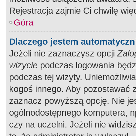
Rejestracja zajmie Ci chwilę wi
Góra
Dlaczego jestem automatycz
Jeżeli nie zaznaczysz opcji
Zalo
wizycie
podczas logowania będzi
podczas tej wizyty. Uniemożliwi
kogoś innego. Aby pozostawać 
zaznacz powyższą opcję. Nie jes
ogólnodostępnego komputera, np.
czy na uczelni. Jeżeli nie widzi