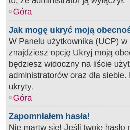
to, że administrator ją wyłączył.
Góra
Jak mogę ukryć moją obecno
W Panelu użytkownika (UCP) w 
znajdziesz opcję Ukryj moją obe
będziesz widoczny na liście użyt
administratorów oraz dla siebie.
ukryty.
Góra
Zapomniałem hasła!
Nie martw się! Jeśli twoje hasło