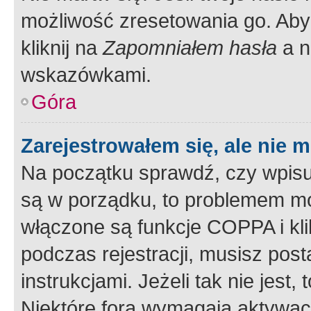
możliwość zresetowania go. Aby 
kliknij na
Zapomniałem hasła
a n
wskazówkami.
Góra
Zarejestrowałem się, ale nie 
Na początku sprawdź, czy wpisuj
są w porządku, to problemem mo
włączone są funkcje COPPA i kl
podczas rejestracji, musisz pos
instrukcjami. Jeżeli tak nie jes
Niektóre fora wymagają aktywac