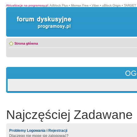
Aktualizacje na programosy.pl
:
Adblock Plus
•
Mixmax Free
•
Viber
•
uBlock Origin
•
TARGET 
Strona główna
OG
Najczęściej Zadawane 
Problemy Logowania i Rejestracji
Dlaczego nie mogę się zalogować?