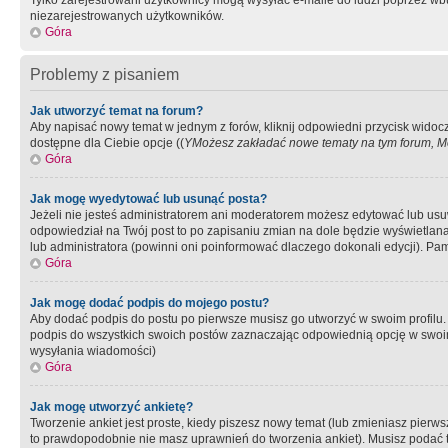
Tylko zarejestrowani użytkownicy mogą wysyłać e-maile do ludzi poprzez wbu
niezarejestrowanych użytkowników.
Góra
Problemy z pisaniem
Jak utworzyć temat na forum?
Aby napisać nowy temat w jednym z forów, kliknij odpowiedni przycisk widoc
dostępne dla Ciebie opcje ((
YMożesz zakładać nowe tematy na tym forum, Mo
Góra
Jak mogę wyedytować lub usunąć posta?
Jeżeli nie jesteś administratorem ani moderatorem możesz edytować lub usuwać
odpowiedział na Twój post to po zapisaniu zmian na dole będzie wyświetlana 
lub administratora (powinni oni poinformować dlaczego dokonali edycji). Pam
Góra
Jak mogę dodać podpis do mojego postu?
Aby dodać podpis do postu po pierwsze musisz go utworzyć w swoim profilu.
podpis do wszystkich swoich postów zaznaczając odpowiednią opcję w swoi
wysyłania wiadomości)
Góra
Jak mogę utworzyć ankietę?
Tworzenie ankiet jest proste, kiedy piszesz nowy temat (lub zmieniasz pier
to prawdopodobnie nie masz uprawnień do tworzenia ankiet). Musisz podać tyt