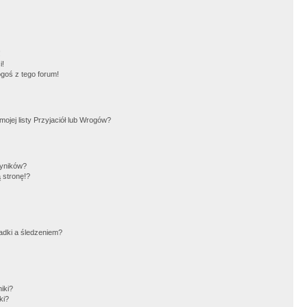
!
i!
goś z tego forum!
jej listy Przyjaciół lub Wrogów?
wyników?
 stronę!?
adki a śledzeniem?
iki?
ki?