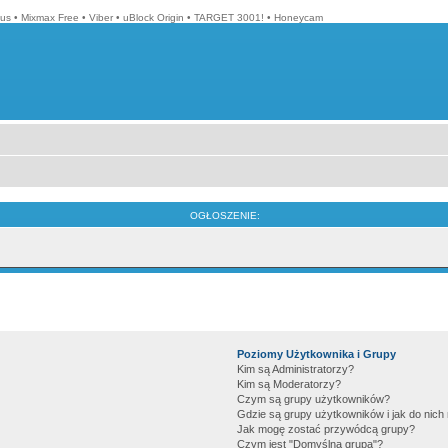
lus
•
Mixmax Free
•
Viber
•
uBlock Origin
•
TARGET 3001!
•
Honeycam
OGŁOSZENIE:
Poziomy Użytkownika i Grupy
Kim są Administratorzy?
Kim są Moderatorzy?
Czym są grupy użytkowników?
Gdzie są grupy użytkowników i jak do nic
Jak mogę zostać przywódcą grupy?
Czym jest "Domyślna grupa"?