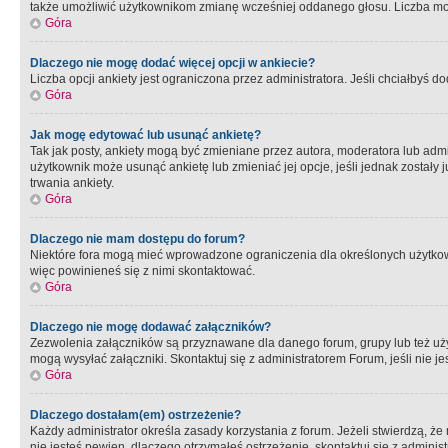
także umożliwić użytkownikom zmianę wcześniej oddanego głosu. Liczba możl
Góra
Dlaczego nie mogę dodać więcej opcji w ankiecie?
Liczba opcji ankiety jest ograniczona przez administratora. Jeśli chciałbyś do
Góra
Jak mogę edytować lub usunąć ankietę?
Tak jak posty, ankiety mogą być zmieniane przez autora, moderatora lub admi
użytkownik może usunąć ankietę lub zmieniać jej opcje, jeśli jednak został
trwania ankiety.
Góra
Dlaczego nie mam dostępu do forum?
Niektóre fora mogą mieć wprowadzone ograniczenia dla określonych użytkowni
więc powinieneś się z nimi skontaktować.
Góra
Dlaczego nie mogę dodawać załączników?
Zezwolenia załączników są przyznawane dla danego forum, grupy lub też uż
mogą wysyłać załączniki. Skontaktuj się z administratorem Forum, jeśli nie
Góra
Dlaczego dostałam(em) ostrzeżenie?
Każdy administrator określa zasady korzystania z forum. Jeżeli stwierdzą, ż
nie jesteś pewien, dlaczego otrzymałeś ostrzeżenie, skontaktuj sie z adminis