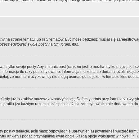
dowany w Forum formularz do ich wysyłania (jeśli administrator włączył tą możliw
zny na stronie tematu lub listy tematów. Być może będziesz musiał się zarejestr
żesz edytować swoje posty na tym forum, itp.
).
 tylko swoje posty. Aby zmienić post (czasem jest to możliwe tylko przez jakiś cz
informacja ile razy post edytowano. Informacja nie zostanie dodana jeżeli nikt je
iętaj, że normalni użytkownicy nie mogą usunąć postu jeżeli w temacie ktoś dopisał
 Kiedy już to zrobisz możesz zaznaczyć opcję
Dołącz podpis
przy formularzu wysy
m profilu (za każdym razem pisząc post możesz zadecydować o nie dodawaniu do 
wszy post w temacie, jeśli masz odpowiednie uprawnienia) powinieneś widzieć formu
uł ankiety i podać przynajmniej dwie opcje (każdą opcję wpisujesz w nowej linii).