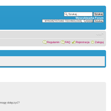
Wyszukiwarka Forum
Regulamin
FAQ
Rejestracja
Zaloguj
h mogę dołączyć?