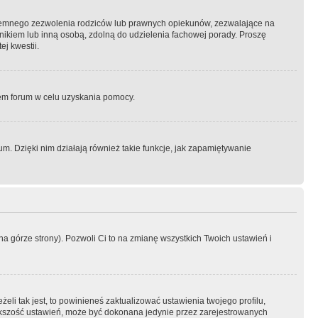
semnego zezwolenia rodziców lub prawnych opiekunów, zezwalające na
awnikiem lub inną osobą, zdolną do udzielenia fachowej porady. Proszę
j kwestii.
orem forum w celu uzyskania pomocy.
. Dzięki nim działają również takie funkcje, jak zapamiętywanie
a górze strony). Pozwoli Ci to na zmianę wszystkich Twoich ustawień i
li tak jest, to powinieneś zaktualizować ustawienia twojego profilu,
większość ustawień, może być dokonana jedynie przez zarejestrowanych