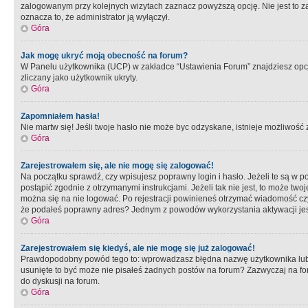
zalogowanym przy kolejnych wizytach zaznacz powyższą opcję. Nie jest to zal
oznacza to, że administrator ją wyłączył.
Góra
Jak mogę ukryć moją obecność na forum?
W Panelu użytkownika (UCP) w zakładce “Ustawienia Forum” znajdziesz opcję 
zliczany jako użytkownik ukryty.
Góra
Zapomniałem hasła!
Nie martw się! Jeśli twoje hasło nie może byc odzyskane, istnieje możliwość z
Góra
Zarejestrowałem się, ale nie mogę się zalogować!
Na początku sprawdź, czy wpisujesz poprawny login i hasło. Jeżeli te są w 
postąpić zgodnie z otrzymanymi instrukcjami. Jeżeli tak nie jest, to może 
można się na nie logować. Po rejestracji powinieneś otrzymać wiadomość czy 
że podałeś poprawny adres? Jednym z powodów wykorzystania aktywacji je
Góra
Zarejestrowałem się kiedyś, ale nie mogę się już zalogować!
Prawdopodobny powód tego to: wprowadzasz błędna nazwę użytkownika lub hasł
usunięte to być może nie pisałeś żadnych postów na forum? Zazwyczaj na fo
do dyskusji na forum.
Góra