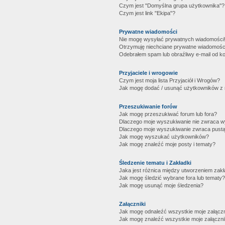
Czym jest "Domyślna grupa użytkownika"?
Czym jest link "Ekipa"?
Prywatne wiadomości
Nie mogę wysyłać prywatnych wiadomości
Otrzymuję niechciane prywatne wiadomośc
Odebrałem spam lub obraźliwy e-mail od ko
Przyjaciele i wrogowie
Czym jest moja lista Przyjaciół i Wrogów?
Jak mogę dodać / usunąć użytkowników z mo
Przeszukiwanie forów
Jak mogę przeszukiwać forum lub fora?
Dlaczego moje wyszukiwanie nie zwraca 
Dlaczego moje wyszukiwanie zwraca pustą
Jak mogę wyszukać użytkowników?
Jak mogę znaleźć moje posty i tematy?
Śledzenie tematu i Zakładki
Jaka jest różnica między utworzeniem zakł
Jak mogę śledzić wybrane fora lub tematy?
Jak mogę usunąć moje śledzenia?
Załączniki
Jak mogę odnaleźć wszystkie moje załączn
Jak mogę znaleźć wszystkie moje załączni