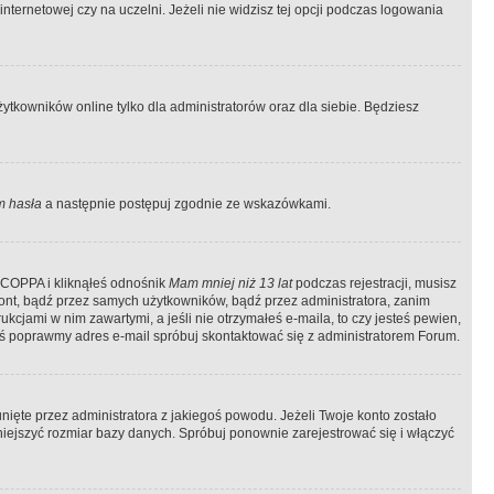
ternetowej czy na uczelni. Jeżeli nie widzisz tej opcji podczas logowania
tkowników online tylko dla administratorów oraz dla siebie. Będziesz
 hasła
a następnie postępuj zgodnie ze wskazówkami.
e COPPA i kliknąłeś odnośnik
Mam mniej niż 13 lat
podczas rejestracji, musisz
kont, bądź przez samych użytkowników, bądź przez administratora, zanim
cjami w nim zawartymi, a jeśli nie otrzymałeś e-maila, to czy jesteś pewien,
ś poprawmy adres e-mail spróbuj skontaktować się z administratorem Forum.
ięte przez administratora z jakiegoś powodu. Jeżeli Twoje konto zostało
iejszyć rozmiar bazy danych. Spróbuj ponownie zarejestrować się i włączyć