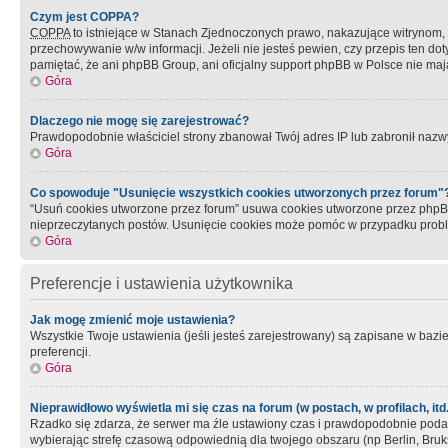
Czym jest COPPA?
COPPA
to istniejące w Stanach Zjednoczonych prawo, nakazujące witrynom
przechowywanie w/w informacji. Jeżeli nie jesteś pewien, czy przepis ten dot
pamiętać, że ani phpBB Group, ani oficjalny support phpBB w Polsce nie mają
Góra
Dlaczego nie mogę się zarejestrować?
Prawdopodobnie właściciel strony zbanował Twój adres IP lub zabronił nazwy 
Góra
Co spowoduje "Usunięcie wszystkich cookies utworzonych przez forum"
“Usuń cookies utworzone przez forum” usuwa cookies utworzone przez phpBB3
nieprzeczytanych postów. Usunięcie cookies może pomóc w przypadku pro
Góra
Preferencje i ustawienia użytkownika
Jak mogę zmienić moje ustawienia?
Wszystkie Twoje ustawienia (jeśli jesteś zarejestrowany) są zapisane w bazie 
preferencji.
Góra
Nieprawidłowo wyświetla mi się czas na forum (w postach, w profilach, itd.
Rzadko się zdarza, że serwer ma źle ustawiony czas i prawdopodobnie podane 
wybierając strefę czasową odpowiednią dla twojego obszaru (np Berlin, Bruk