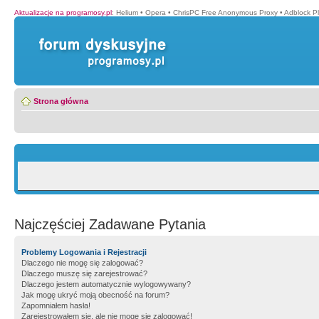
Aktualizacje na programosy.pl
:
Helium
•
Opera
•
ChrisPC Free Anonymous Proxy
•
Adblock P
Strona główna
Najczęściej Zadawane Pytania
Problemy Logowania i Rejestracji
Dlaczego nie mogę się zalogować?
Dlaczego muszę się zarejestrować?
Dlaczego jestem automatycznie wylogowywany?
Jak mogę ukryć moją obecność na forum?
Zapomniałem hasła!
Zarejestrowałem się, ale nie mogę się zalogować!