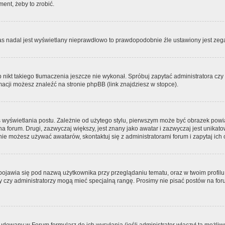
ment, żeby to zrobić.
zas nadal jest wyświetlany nieprawdłowo to prawdopodobnie źle ustawiony jest zega
ikt takiego tłumaczenia jeszcze nie wykonał. Spróbuj zapytać administratora czy m
acji możesz znaleźć na stronie phpBB (link znajdziesz w stopce).
 wyświetlania postu. Zależnie od użytego stylu, pierwszym może być obrazek pow
 na forum. Drugi, zazwyczaj większy, jest znany jako awatar i zazwyczaj jest unik
ie możesz używać awatarów, skontaktuj się z administratorami forum i zapytaj ich 
pojawia się pod nazwą użytkownika przy przeglądaniu tematu, oraz w twoim profilu
zy czy administratorzy mogą mieć specjalną rangę. Prosimy nie pisać postów na for