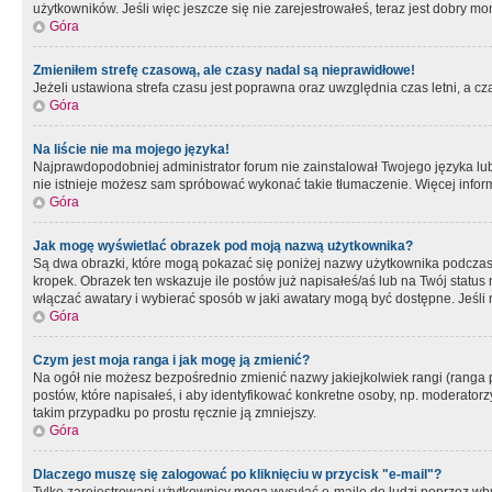
użytkowników. Jeśli więc jeszcze się nie zarejestrowałeś, teraz jest dobry mo
Góra
Zmieniłem strefę czasową, ale czasy nadal są nieprawidłowe!
Jeżeli ustawiona strefa czasu jest poprawna oraz uwzględnia czas letni, a c
Góra
Na liście nie ma mojego języka!
Najprawdopodobniej administrator forum nie zainstalował Twojego języka lub n
nie istnieje możesz sam spróbować wykonać takie tłumaczenie. Więcej inform
Góra
Jak mogę wyświetlać obrazek pod moją nazwą użytkownika?
Są dwa obrazki, które mogą pokazać się poniżej nazwy użytkownika podczas
kropek. Obrazek ten wskazuje ile postów już napisałeś/aś lub na Twój status
włączać awatary i wybierać sposób w jaki awatary mogą być dostępne. Jeśli n
Góra
Czym jest moja ranga i jak mogę ją zmienić?
Na ogół nie możesz bezpośrednio zmienić nazwy jakiejkolwiek rangi (ranga 
postów, które napisałeś, i aby identyfikować konkretne osoby, np. moderator
takim przypadku po prostu ręcznie ją zmniejszy.
Góra
Dlaczego muszę się zalogować po kliknięciu w przycisk "e-mail"?