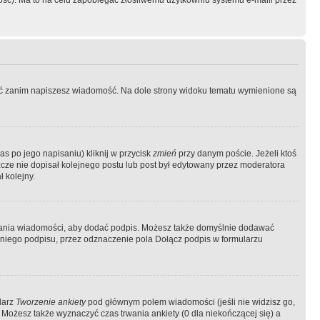
ość). Ma to na celu zapobiegać złośliwemu użytkowniu systemu e-maili przez
ować zanim napiszesz wiadomość. Na dole strony widoku tematu wymienione są
as po jego napisaniu) kliknij w przycisk
zmień
przy danym poście. Jeżeli ktoś
szcze nie dopisał kolejnego postu lub post był edytowany przez moderatora
 kolejny.
łania wiadomości, aby dodać podpis. Możesz także domyślnie dodawać
niego podpisu, przez odznaczenie pola Dołącz podpis w formularzu
larz
Tworzenie ankiety
pod głównym polem wiadomości (jeśli nie widzisz go,
 Możesz także wyznaczyć czas trwania ankiety (0 dla niekończącej się) a