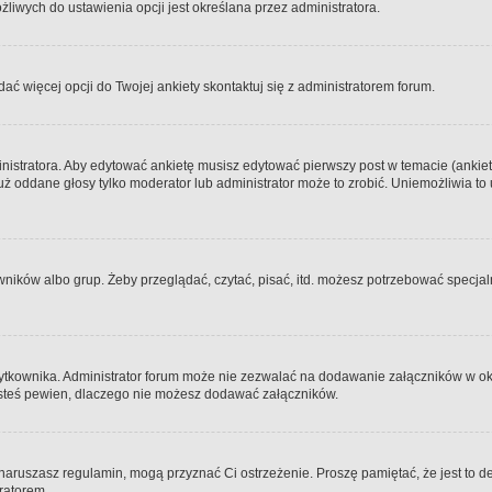
iwych do ustawienia opcji jest określana przez administratora.
dać więcej opcji do Twojej ankiety skontaktuj się z administratorem forum.
nistratora. Aby edytować ankietę musisz edytować pierwszy post w temacie (ankieta
y już oddane głosy tylko moderator lub administrator może to zrobić. Uniemożliwia
ków albo grup. Żeby przeglądać, czytać, pisać, itd. możesz potrzebować specjalny
ytkownika. Administrator forum może nie zezwalać na dodawanie załączników w o
 jesteś pewien, dlaczego nie możesz dodawać załączników.
e naruszasz regulamin, mogą przyznać Ci ostrzeżenie. Proszę pamiętać, że jest to d
tratorem.