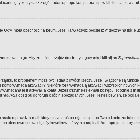
ecane, gdy korzystasz z ogólnodostępnego komputera, np. w bibliotece, kawiarni in
Ukryj moją obecność na forum. Jeżeli ją włączysz będziesz widoczny na liście uży
resetowania go. Aby zrobić to przejdź do strony logowania i kliknij na
Zapomniałem
porządku, to problemem może być jedna z dwóch rzeczy. Jeżeli włączone są funkcj
twoje konto wymaga aktywacji? Niektóre fora wymagają aktywacji wszystkich nowych 
wymagana jest aktywacja konta. Jeżeli otrzymałeś e-mail postępuj zgodnie z instruk
st
redukcja
dostępu do forum osób niepożądanych. Jeżeli jesteś pewien, że podałe
o (sprawdź e-mail, który otrzymałeś po rejestracji) lub Twoje konto zostało usun
rach okresowo usuwa się użytkowników, którzy nie napisali żadnego postu aby zmn