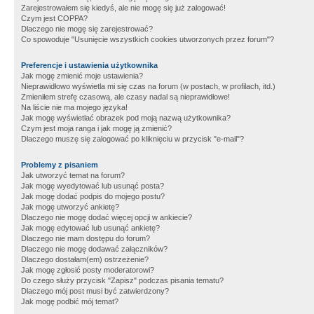
Zarejestrowałem się kiedyś, ale nie mogę się już zalogować!
Czym jest COPPA?
Dlaczego nie mogę się zarejestrować?
Co spowoduje "Usunięcie wszystkich cookies utworzonych przez forum"?
Preferencje i ustawienia użytkownika
Jak mogę zmienić moje ustawienia?
Nieprawidłowo wyświetla mi się czas na forum (w postach, w profilach, itd.)
Zmieniłem strefę czasową, ale czasy nadal są nieprawidłowe!
Na liście nie ma mojego języka!
Jak mogę wyświetlać obrazek pod moją nazwą użytkownika?
Czym jest moja ranga i jak mogę ją zmienić?
Dlaczego muszę się zalogować po kliknięciu w przycisk "e-mail"?
Problemy z pisaniem
Jak utworzyć temat na forum?
Jak mogę wyedytować lub usunąć posta?
Jak mogę dodać podpis do mojego postu?
Jak mogę utworzyć ankietę?
Dlaczego nie mogę dodać więcej opcji w ankiecie?
Jak mogę edytować lub usunąć ankietę?
Dlaczego nie mam dostępu do forum?
Dlaczego nie mogę dodawać załączników?
Dlaczego dostałam(em) ostrzeżenie?
Jak mogę zgłosić posty moderatorowi?
Do czego służy przycisk "Zapisz" podczas pisania tematu?
Dlaczego mój post musi być zatwierdzony?
Jak mogę podbić mój temat?