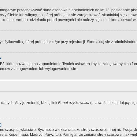
, mogącym przechowywać dane osobowe niepełnoletnich do lat 13, posiadanie pi
yczy Ciebie lub witryny, na której próbujesz się zarejestrować, skontaktuj się z pr
 kompetencji do udzielania porad prawnych i nie należy się z nimi kontaktować w te
użytkownika, której próbujesz użyć przy rejestracji. Skontaktuj się z administrat
?
, które pozwalają na zapamiętanie Twoich ustawień i bycie zalogowanym na forum
blemów z zalogowaniem lub wylogowaniem się.
danych. Aby je zmienić, kliknij link
Panel użytkownika
(przeważnie znajdujący się n
)
czasy są właściwe. Być może widzisz czas ze strefy czasowej innej niż Twoja. Jeże
sela, Kopenhaga, Madryd, Paryż itp.). Pamiętaj, że zmiana strefy czasowej, jak 