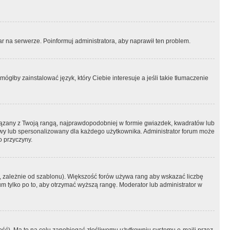
r na serwerze. Poinformuj administratora, aby naprawił ten problem.
ógłby zainstalować język, który Ciebie interesuje a jeśli takie tłumaczenie
iązany z Twoją rangą, najprawdopodobniej w formie gwiazdek, kwadratów lub
atowy lub spersonalizowany dla każdego użytkownika. Administrator forum może
o przyczyny.
, zależnie od szablonu). Większość forów używa rang aby wskazać liczbę
um tylko po to, aby otrzymać wyższą rangę. Moderator lub administrator w