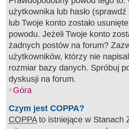
Prawdopodobny powód tego to:
użytkownika lub hasło (sprawdź e
lub Twoje konto zostało usunięte
powodu. Jeżeli Twoje konto zost
żadnych postów na forum? Zazw
użytkowników, którzy nie napisa
rozmiar bazy danych. Spróbuj po
dyskusji na forum.
Góra
Czym jest COPPA?
COPPA
to istniejące w Stanach