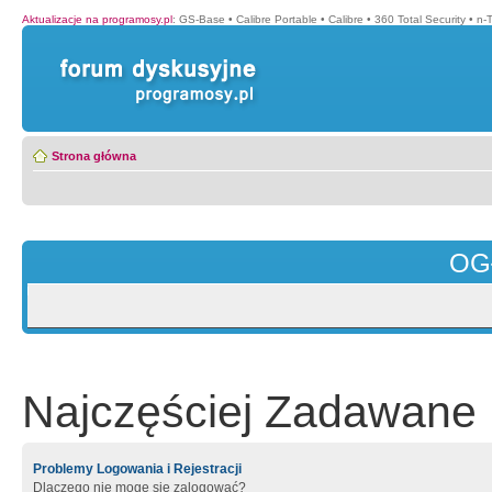
Aktualizacje na programosy.pl
:
GS-Base
•
Calibre Portable
•
Calibre
•
360 Total Security
•
n-
Strona główna
OG
Najczęściej Zadawane 
Problemy Logowania i Rejestracji
Dlaczego nie mogę się zalogować?