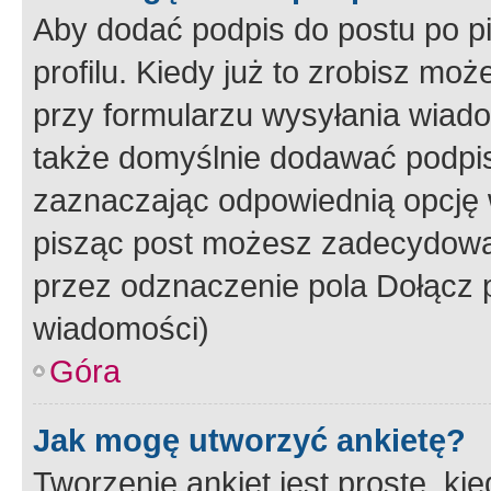
Aby dodać podpis do postu po 
profilu. Kiedy już to zrobisz m
przy formularzu wysyłania wiad
także domyślnie dodawać podpi
zaznaczając odpowiednią opcję 
pisząc post możesz zadecydowa
przez odznaczenie pola Dołącz 
wiadomości)
Góra
Jak mogę utworzyć ankietę?
Tworzenie ankiet jest proste, ki