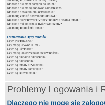
Jak mogę edytować lub usunąć ankietę?
Dlaczego nie mam dostępu do forum?
Dlaczego nie mogę dodawać załączników?
Dlaczego dostałam(em) ostrzeżenie?
Jak mogę zgłosić posty moderatorowi?
Do czego służy przycisk "Zapisz" podczas pisania tematu?
Dlaczego mój post musi być zatwierdzony?
Jak mogę podbić mój temat?
Formatowanie i typy tematów
Czym jest BBCode?
Czy mogę używać HTML?
Czym są uśmieszki?
Czy mogę umieszczać obrazki w poście?
Czym są globalne ogłoszenia?
Czym są ogłoszenia?
Czym są tematy przyklejone?
Czym są tematy zamknięte?
Czym są ikony tematu?
Problemy Logowania i R
Dlaczego nie mogę się zalog