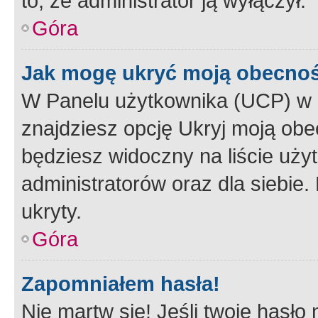
to, że administrator ją wyłączył.
Góra
Jak mogę ukryć moją obecno
W Panelu użytkownika (UCP) w 
znajdziesz opcję Ukryj moją obe
będziesz widoczny na liście użyt
administratorów oraz dla siebie.
ukryty.
Góra
Zapomniałem hasła!
Nie martw się! Jeśli twoje hasło