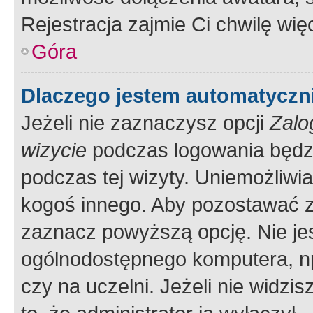
Rejestracja zajmie Ci chwilę wi
Góra
Dlaczego jestem automatycz
Jeżeli nie zaznaczysz opcji
Zalo
wizycie
podczas logowania będzi
podczas tej wizyty. Uniemożliwi
kogoś innego. Aby pozostawać 
zaznacz powyższą opcję. Nie jes
ogólnodostępnego komputera, np.
czy na uczelni. Jeżeli nie widzi