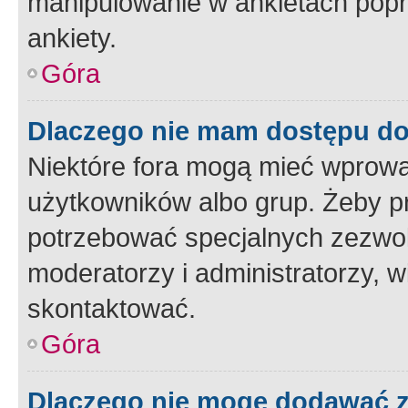
manipulowanie w ankietach popr
ankiety.
Góra
Dlaczego nie mam dostępu d
Niektóre fora mogą mieć wprowa
użytkowników albo grup. Żeby pr
potrzebować specjalnych zezwole
moderatorzy i administratorzy, w
skontaktować.
Góra
Dlaczego nie mogę dodawać 