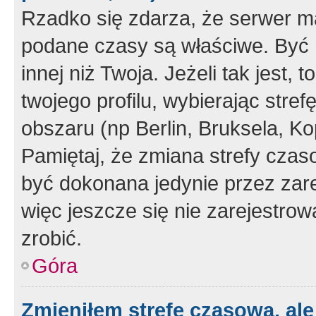
Rzadko się zdarza, że serwer m
podane czasy są właściwe. Być 
innej niż Twoja. Jeżeli tak jest,
twojego profilu, wybierając str
obszaru (np Berlin, Bruksela, Ko
Pamiętaj, że zmiana strefy czas
być dokonana jedynie przez zar
więc jeszcze się nie zarejestrow
zrobić.
Góra
Zmieniłem strefę czasową, ale