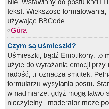
Nie. Wstawiony do postu kod HT
tekst. Większość formatowania
używając BBCode.
Góra
Czym są uśmieszki?
Uśmieszki, bądź Emotikony, to m
użyte do wyrażania emocji przy 
radość, :( oznacza smutek. Pełna
formularzu wysyłania postu. Sta
w nadmiarze, gdyż mogą łatwo s
nieczytelny i moderator może p