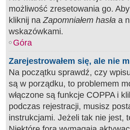
możliwość zresetowania go. Aby 
kliknij na
Zapomniałem hasła
a n
wskazówkami.
Góra
Zarejestrowałem się, ale nie 
Na początku sprawdź, czy wpisuj
są w porządku, to problemem mo
włączone są funkcje COPPA i kl
podczas rejestracji, musisz pos
instrukcjami. Jeżeli tak nie jes
Niektóre fora wymagają aktywac