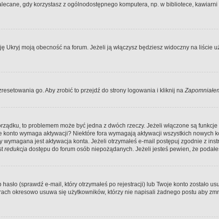
ecane, gdy korzystasz z ogólnodostępnego komputera, np. w bibliotece, kawiarni in
Ukryj moją obecność na forum. Jeżeli ją włączysz będziesz widoczny na liście uży
resetowania go. Aby zrobić to przejdź do strony logowania i kliknij na
Zapomniałem
porządku, to problemem może być jedna z dwóch rzeczy. Jeżeli włączone są funkcj
twoje konto wymaga aktywacji? Niektóre fora wymagają aktywacji wszystkich nowych 
wymagana jest aktywacja konta. Jeżeli otrzymałeś e-mail postępuj zgodnie z instruk
st
redukcja
dostępu do forum osób niepożądanych. Jeżeli jesteś pewien, że podałe
o (sprawdź e-mail, który otrzymałeś po rejestracji) lub Twoje konto zostało usun
rach okresowo usuwa się użytkowników, którzy nie napisali żadnego postu aby zmn