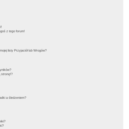
!
i!
goś z tego forum!
jej listy Przyjaciół lub Wrogów?
wyników?
 stronę!?
adki a śledzeniem?
iki?
ki?