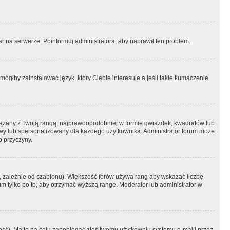
r na serwerze. Poinformuj administratora, aby naprawił ten problem.
ógłby zainstalować język, który Ciebie interesuje a jeśli takie tłumaczenie
iązany z Twoją rangą, najprawdopodobniej w formie gwiazdek, kwadratów lub
atowy lub spersonalizowany dla każdego użytkownika. Administrator forum może
o przyczyny.
, zależnie od szablonu). Większość forów używa rang aby wskazać liczbę
um tylko po to, aby otrzymać wyższą rangę. Moderator lub administrator w