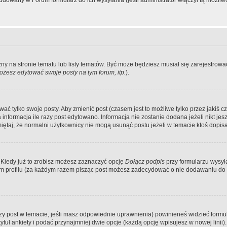
dowany w Forum formularz do ich wysyłania (jeśli administrator włączył tą możliw
zny na stronie tematu lub listy tematów. Być może będziesz musiał się zarejestr
żesz edytować swoje posty na tym forum, itp.
).
 tylko swoje posty. Aby zmienić post (czasem jest to możliwe tylko przez jakiś cz
informacja ile razy post edytowano. Informacja nie zostanie dodana jeżeli nikt je
iętaj, że normalni użytkownicy nie mogą usunąć postu jeżeli w temacie ktoś dopisał
 Kiedy już to zrobisz możesz zaznaczyć opcję
Dołącz podpis
przy formularzu wysy
m profilu (za każdym razem pisząc post możesz zadecydować o nie dodawaniu do 
wszy post w temacie, jeśli masz odpowiednie uprawnienia) powinieneś widzieć formu
uł ankiety i podać przynajmniej dwie opcje (każdą opcję wpisujesz w nowej linii).