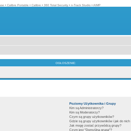
ase
•
Calibre Portable
•
Calibre
•
360 Total Security
•
n-Track Studio
•
AIMP
OGŁOSZENIE:
Poziomy Użytkownika i Grupy
Kim są Administratorzy?
Kim są Moderatorzy?
Czym są grupy użytkowników?
Gdzie są grupy użytkowników i jak do nic
Jak mogę zostać przywódcą grupy?
Czym jest "Domyślna grupa"?