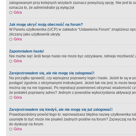
zalogowanym przy kolejnych wizytach zaznacz powyższą opcję. Nie jest to zal
oznacza to, że administrator ją wyłączył.
Góra
Jak mogę ukryć moją obecność na forum?
W Panelu użytkownika (UCP) w zakładce “Ustawienia Forum” znajdziesz opcję 
zliczany jako użytkownik ukryty.
Góra
Zapomniałem hasła!
Nie martw się! Jeśli twoje hasło nie może byc odzyskane, istnieje możliwość z
Góra
Zarejestrowałem się, ale nie mogę się zalogować!
Na początku sprawdź, czy wpisujesz poprawny login i hasło. Jeżeli te są w 
postąpić zgodnie z otrzymanymi instrukcjami. Jeżeli tak nie jest, to może 
można się na nie logować. Po rejestracji powinieneś otrzymać wiadomość czy 
że podałeś poprawny adres? Jednym z powodów wykorzystania aktywacji je
Góra
Zarejestrowałem się kiedyś, ale nie mogę się już zalogować!
Prawdopodobny powód tego to: wprowadzasz błędna nazwę użytkownika lub hasł
usunięte to być może nie pisałeś żadnych postów na forum? Zazwyczaj na fo
do dyskusji na forum.
Góra