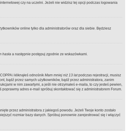
ternetowej czy na uczelni. Jeżeli nie widzisz tej opcji podczas logowania
tkowników online tylko dla administratorów oraz dla siebie. Będziesz
 hasła
a następnie postępuj zgodnie ze wskazówkami.
e COPPA i kliknąłeś odnośnik
Mam mniej niż 13 lat
podczas rejestracji, musisz
kont, bądź przez samych użytkowników, bądź przez administratora, zanim
cjami w nim zawartymi, a jeśli nie otrzymałeś e-maila, to czy jesteś pewien,
ś poprawmy adres e-mail spróbuj skontaktować się z administratorem Forum.
ięte przez administratora z jakiegoś powodu. Jeżeli Twoje konto zostało
iejszyć rozmiar bazy danych. Spróbuj ponownie zarejestrować się i włączyć