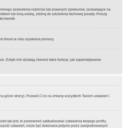
semnego zezwolenia rodziców lub prawnych opiekunów, zezwalające na
awnikiem lub inną osobą, zdolną do udzielenia fachowej porady. Proszę
j kwestii.
orem forum w celu uzyskania pomocy.
. Dzięki nim działają również takie funkcje, jak zapamiętywanie
a górze strony). Pozwoli Ci to na zmianę wszystkich Twoich ustawień i
li tak jest, to powinieneś zaktualizować ustawienia twojego profilu,
większość ustawień, może być dokonana jedynie przez zarejestrowanych