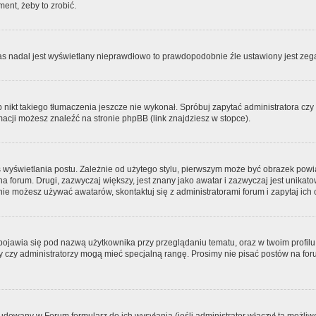
ment, żeby to zrobić.
zas nadal jest wyświetlany nieprawdłowo to prawdopodobnie źle ustawiony jest zega
ikt takiego tłumaczenia jeszcze nie wykonał. Spróbuj zapytać administratora czy m
acji możesz znaleźć na stronie phpBB (link znajdziesz w stopce).
 wyświetlania postu. Zależnie od użytego stylu, pierwszym może być obrazek pow
 na forum. Drugi, zazwyczaj większy, jest znany jako awatar i zazwyczaj jest unik
ie możesz używać awatarów, skontaktuj się z administratorami forum i zapytaj ich 
pojawia się pod nazwą użytkownika przy przeglądaniu tematu, oraz w twoim profilu
zy czy administratorzy mogą mieć specjalną rangę. Prosimy nie pisać postów na for