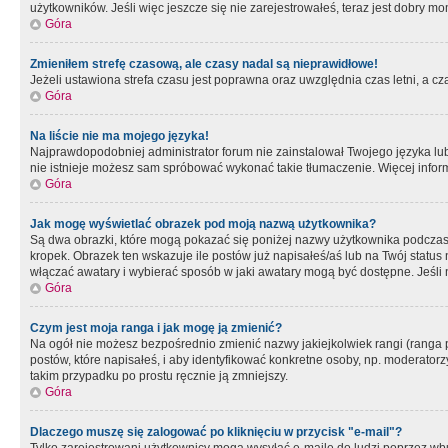
użytkowników. Jeśli więc jeszcze się nie zarejestrowałeś, teraz jest dobry mo
Góra
Zmieniłem strefę czasową, ale czasy nadal są nieprawidłowe!
Jeżeli ustawiona strefa czasu jest poprawna oraz uwzględnia czas letni, a c
Góra
Na liście nie ma mojego języka!
Najprawdopodobniej administrator forum nie zainstalował Twojego języka lub n
nie istnieje możesz sam spróbować wykonać takie tłumaczenie. Więcej inform
Góra
Jak mogę wyświetlać obrazek pod moją nazwą użytkownika?
Są dwa obrazki, które mogą pokazać się poniżej nazwy użytkownika podczas
kropek. Obrazek ten wskazuje ile postów już napisałeś/aś lub na Twój status
włączać awatary i wybierać sposób w jaki awatary mogą być dostępne. Jeśli n
Góra
Czym jest moja ranga i jak mogę ją zmienić?
Na ogół nie możesz bezpośrednio zmienić nazwy jakiejkolwiek rangi (ranga 
postów, które napisałeś, i aby identyfikować konkretne osoby, np. moderator
takim przypadku po prostu ręcznie ją zmniejszy.
Góra
Dlaczego muszę się zalogować po kliknięciu w przycisk "e-mail"?