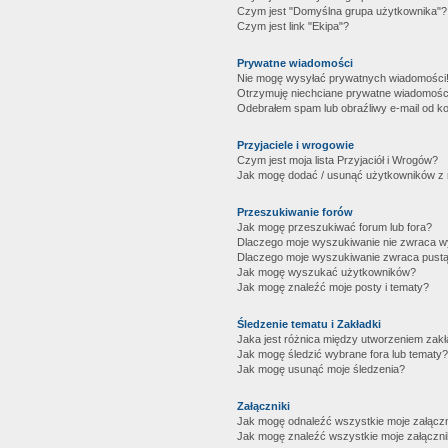
Czym jest "Domyślna grupa użytkownika"?
Czym jest link "Ekipa"?
Prywatne wiadomości
Nie mogę wysyłać prywatnych wiadomości
Otrzymuję niechciane prywatne wiadomośc
Odebrałem spam lub obraźliwy e-mail od ko
Przyjaciele i wrogowie
Czym jest moja lista Przyjaciół i Wrogów?
Jak mogę dodać / usunąć użytkowników z mo
Przeszukiwanie forów
Jak mogę przeszukiwać forum lub fora?
Dlaczego moje wyszukiwanie nie zwraca 
Dlaczego moje wyszukiwanie zwraca pustą
Jak mogę wyszukać użytkowników?
Jak mogę znaleźć moje posty i tematy?
Śledzenie tematu i Zakładki
Jaka jest różnica między utworzeniem zakł
Jak mogę śledzić wybrane fora lub tematy?
Jak mogę usunąć moje śledzenia?
Załączniki
Jak mogę odnaleźć wszystkie moje załączn
Jak mogę znaleźć wszystkie moje załączni