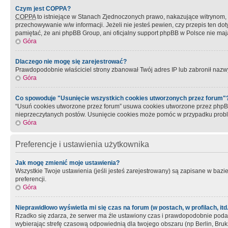
Czym jest COPPA?
COPPA
to istniejące w Stanach Zjednoczonych prawo, nakazujące witrynom
przechowywanie w/w informacji. Jeżeli nie jesteś pewien, czy przepis ten dot
pamiętać, że ani phpBB Group, ani oficjalny support phpBB w Polsce nie mają
Góra
Dlaczego nie mogę się zarejestrować?
Prawdopodobnie właściciel strony zbanował Twój adres IP lub zabronił nazwy 
Góra
Co spowoduje "Usunięcie wszystkich cookies utworzonych przez forum"
“Usuń cookies utworzone przez forum” usuwa cookies utworzone przez phpBB3
nieprzeczytanych postów. Usunięcie cookies może pomóc w przypadku pro
Góra
Preferencje i ustawienia użytkownika
Jak mogę zmienić moje ustawienia?
Wszystkie Twoje ustawienia (jeśli jesteś zarejestrowany) są zapisane w bazie 
preferencji.
Góra
Nieprawidłowo wyświetla mi się czas na forum (w postach, w profilach, itd.
Rzadko się zdarza, że serwer ma źle ustawiony czas i prawdopodobnie podane 
wybierając strefę czasową odpowiednią dla twojego obszaru (np Berlin, Bruk