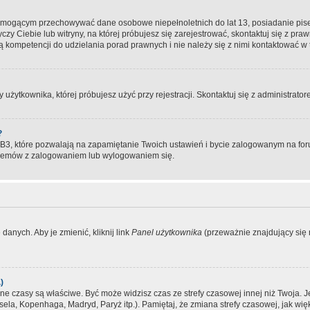
, mogącym przechowywać dane osobowe niepełnoletnich do lat 13, posiadanie pi
yczy Ciebie lub witryny, na której próbujesz się zarejestrować, skontaktuj się z pr
 kompetencji do udzielania porad prawnych i nie należy się z nimi kontaktować w te
użytkownika, której próbujesz użyć przy rejestracji. Skontaktuj się z administrat
?
, które pozwalają na zapamiętanie Twoich ustawień i bycie zalogowanym na forum
blemów z zalogowaniem lub wylogowaniem się.
danych. Aby je zmienić, kliknij link
Panel użytkownika
(przeważnie znajdujący się n
)
czasy są właściwe. Być może widzisz czas ze strefy czasowej innej niż Twoja. Jeże
sela, Kopenhaga, Madryd, Paryż itp.). Pamiętaj, że zmiana strefy czasowej, jak 