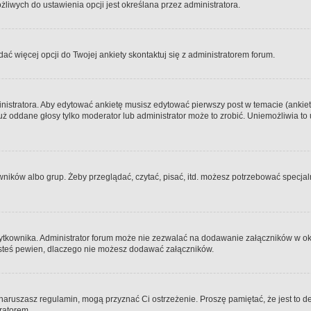
iwych do ustawienia opcji jest określana przez administratora.
dać więcej opcji do Twojej ankiety skontaktuj się z administratorem forum.
nistratora. Aby edytować ankietę musisz edytować pierwszy post w temacie (ankieta
y już oddane głosy tylko moderator lub administrator może to zrobić. Uniemożliwia
ków albo grup. Żeby przeglądać, czytać, pisać, itd. możesz potrzebować specjalny
ytkownika. Administrator forum może nie zezwalać na dodawanie załączników w o
 jesteś pewien, dlaczego nie możesz dodawać załączników.
e naruszasz regulamin, mogą przyznać Ci ostrzeżenie. Proszę pamiętać, że jest to d
tratorem.