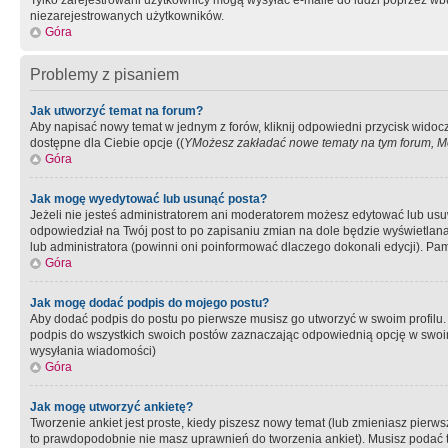
Tylko zarejestrowani użytkownicy mogą wysyłać e-maile do ludzi poprzez wbu
niezarejestrowanych użytkowników.
Góra
Problemy z pisaniem
Jak utworzyć temat na forum?
Aby napisać nowy temat w jednym z forów, kliknij odpowiedni przycisk widoc
dostępne dla Ciebie opcje ((
YMożesz zakładać nowe tematy na tym forum, Mo
Góra
Jak mogę wyedytować lub usunąć posta?
Jeżeli nie jesteś administratorem ani moderatorem możesz edytować lub usuwać
odpowiedział na Twój post to po zapisaniu zmian na dole będzie wyświetlana 
lub administratora (powinni oni poinformować dlaczego dokonali edycji). Pam
Góra
Jak mogę dodać podpis do mojego postu?
Aby dodać podpis do postu po pierwsze musisz go utworzyć w swoim profilu.
podpis do wszystkich swoich postów zaznaczając odpowiednią opcję w swoi
wysyłania wiadomości)
Góra
Jak mogę utworzyć ankietę?
Tworzenie ankiet jest proste, kiedy piszesz nowy temat (lub zmieniasz pier
to prawdopodobnie nie masz uprawnień do tworzenia ankiet). Musisz podać tyt