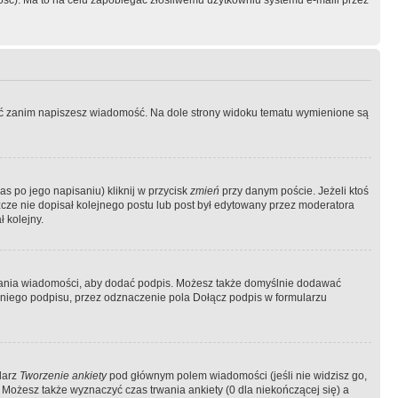
ość). Ma to na celu zapobiegać złośliwemu użytkowniu systemu e-maili przez
ować zanim napiszesz wiadomość. Na dole strony widoku tematu wymienione są
as po jego napisaniu) kliknij w przycisk
zmień
przy danym poście. Jeżeli ktoś
szcze nie dopisał kolejnego postu lub post był edytowany przez moderatora
 kolejny.
łania wiadomości, aby dodać podpis. Możesz także domyślnie dodawać
niego podpisu, przez odznaczenie pola Dołącz podpis w formularzu
larz
Tworzenie ankiety
pod głównym polem wiadomości (jeśli nie widzisz go,
 Możesz także wyznaczyć czas trwania ankiety (0 dla niekończącej się) a