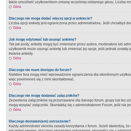
także umożliwić użytkownikom zmianę wcześniej oddanego głosu. Liczba możl
Góra
Dlaczego nie mogę dodać więcej opcji w ankiecie?
Liczba opcji ankiety jest ograniczona przez administratora. Jeśli chciałbyś do
Góra
Jak mogę edytować lub usunąć ankietę?
Tak jak posty, ankiety mogą być zmieniane przez autora, moderatora lub admi
użytkownik może usunąć ankietę lub zmieniać jej opcje, jeśli jednak został
trwania ankiety.
Góra
Dlaczego nie mam dostępu do forum?
Niektóre fora mogą mieć wprowadzone ograniczenia dla określonych użytkowni
więc powinieneś się z nimi skontaktować.
Góra
Dlaczego nie mogę dodawać załączników?
Zezwolenia załączników są przyznawane dla danego forum, grupy lub też uż
mogą wysyłać załączniki. Skontaktuj się z administratorem Forum, jeśli nie
Góra
Dlaczego dostałam(em) ostrzeżenie?
Każdy administrator określa zasady korzystania z forum. Jeżeli stwierdzą, ż
nie jesteś pewien, dlaczego otrzymałeś ostrzeżenie, skontaktuj sie z adminis