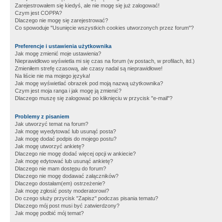
Zarejestrowałem się kiedyś, ale nie mogę się już zalogować!
Czym jest COPPA?
Dlaczego nie mogę się zarejestrować?
Co spowoduje "Usunięcie wszystkich cookies utworzonych przez forum"?
Preferencje i ustawienia użytkownika
Jak mogę zmienić moje ustawienia?
Nieprawidłowo wyświetla mi się czas na forum (w postach, w profilach, itd.)
Zmieniłem strefę czasową, ale czasy nadal są nieprawidłowe!
Na liście nie ma mojego języka!
Jak mogę wyświetlać obrazek pod moją nazwą użytkownika?
Czym jest moja ranga i jak mogę ją zmienić?
Dlaczego muszę się zalogować po kliknięciu w przycisk "e-mail"?
Problemy z pisaniem
Jak utworzyć temat na forum?
Jak mogę wyedytować lub usunąć posta?
Jak mogę dodać podpis do mojego postu?
Jak mogę utworzyć ankietę?
Dlaczego nie mogę dodać więcej opcji w ankiecie?
Jak mogę edytować lub usunąć ankietę?
Dlaczego nie mam dostępu do forum?
Dlaczego nie mogę dodawać załączników?
Dlaczego dostałam(em) ostrzeżenie?
Jak mogę zgłosić posty moderatorowi?
Do czego służy przycisk "Zapisz" podczas pisania tematu?
Dlaczego mój post musi być zatwierdzony?
Jak mogę podbić mój temat?