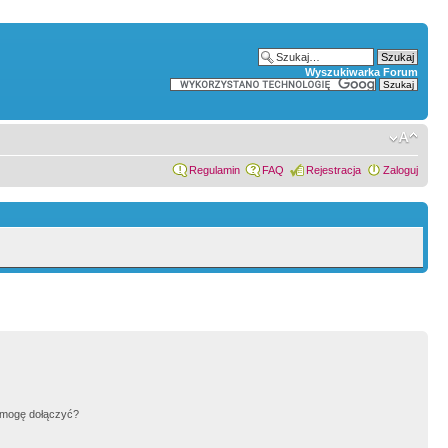
Wyszukiwarka Forum
Regulamin
FAQ
Rejestracja
Zaloguj
h mogę dołączyć?