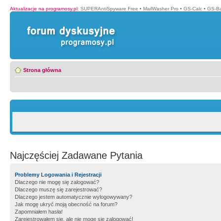
Aktualizacje na programosy.pl
:
SUPERAntiSpyware Free
•
MailWasher Pro
•
GS-Calc
•
GS-B
Strona główna
Najczęściej Zadawane Pytania
Problemy Logowania i Rejestracji
Dlaczego nie mogę się zalogować?
Dlaczego muszę się zarejestrować?
Dlaczego jestem automatycznie wylogowywany?
Jak mogę ukryć moją obecność na forum?
Zapomniałem hasła!
Zarejestrowałem się, ale nie mogę się zalogować!