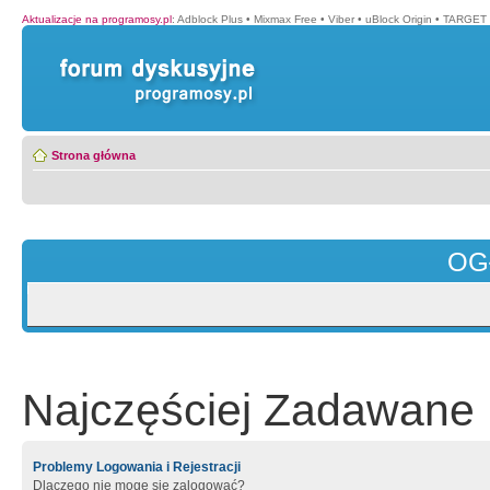
Aktualizacje na programosy.pl
:
Adblock Plus
•
Mixmax Free
•
Viber
•
uBlock Origin
•
TARGET 
Strona główna
OG
Najczęściej Zadawane 
Problemy Logowania i Rejestracji
Dlaczego nie mogę się zalogować?