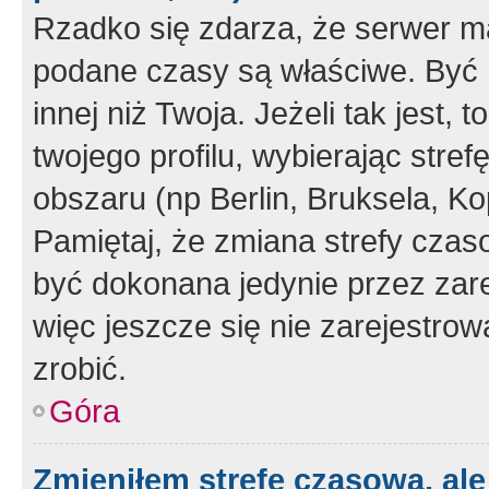
Rzadko się zdarza, że serwer m
podane czasy są właściwe. Być 
innej niż Twoja. Jeżeli tak jest,
twojego profilu, wybierając str
obszaru (np Berlin, Bruksela, Ko
Pamiętaj, że zmiana strefy czas
być dokonana jedynie przez zar
więc jeszcze się nie zarejestrow
zrobić.
Góra
Zmieniłem strefę czasową, ale