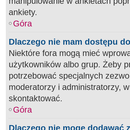
manipulowanie w ankietach popr
ankiety.
Góra
Dlaczego nie mam dostępu d
Niektóre fora mogą mieć wprowa
użytkowników albo grup. Żeby pr
potrzebować specjalnych zezwole
moderatorzy i administratorzy, w
skontaktować.
Góra
Dlaczego nie mogę dodawać 