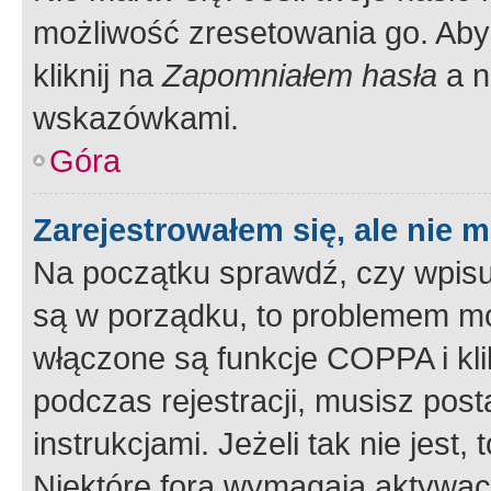
możliwość zresetowania go. Aby 
kliknij na
Zapomniałem hasła
a n
wskazówkami.
Góra
Zarejestrowałem się, ale nie 
Na początku sprawdź, czy wpisuj
są w porządku, to problemem mo
włączone są funkcje COPPA i kl
podczas rejestracji, musisz pos
instrukcjami. Jeżeli tak nie jes
Niektóre fora wymagają aktywac