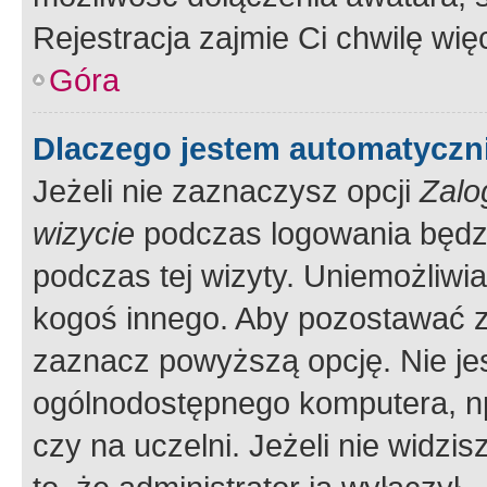
Rejestracja zajmie Ci chwilę wi
Góra
Dlaczego jestem automatycz
Jeżeli nie zaznaczysz opcji
Zalo
wizycie
podczas logowania będzi
podczas tej wizyty. Uniemożliwi
kogoś innego. Aby pozostawać 
zaznacz powyższą opcję. Nie jes
ogólnodostępnego komputera, np.
czy na uczelni. Jeżeli nie widzi