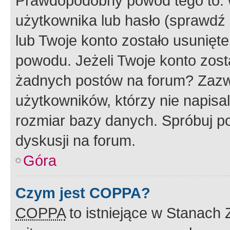
Prawdopodobny powód tego to:
użytkownika lub hasło (sprawdź e
lub Twoje konto zostało usunięte
powodu. Jeżeli Twoje konto zost
żadnych postów na forum? Zazw
użytkowników, którzy nie napisa
rozmiar bazy danych. Spróbuj po
dyskusji na forum.
Góra
Czym jest COPPA?
COPPA
to istniejące w Stanach