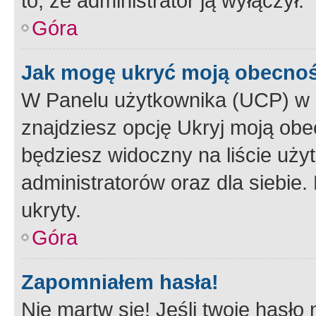
to, że administrator ją wyłączył.
Góra
Jak mogę ukryć moją obecno
W Panelu użytkownika (UCP) w 
znajdziesz opcję Ukryj moją obe
będziesz widoczny na liście użyt
administratorów oraz dla siebie.
ukryty.
Góra
Zapomniałem hasła!
Nie martw się! Jeśli twoje hasło