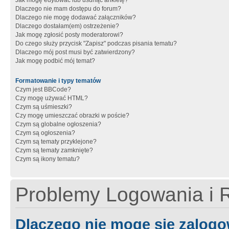
Jak mogę edytować lub usunąć ankietę?
Dlaczego nie mam dostępu do forum?
Dlaczego nie mogę dodawać załączników?
Dlaczego dostałam(em) ostrzeżenie?
Jak mogę zgłosić posty moderatorowi?
Do czego służy przycisk "Zapisz" podczas pisania tematu?
Dlaczego mój post musi być zatwierdzony?
Jak mogę podbić mój temat?
Formatowanie i typy tematów
Czym jest BBCode?
Czy mogę używać HTML?
Czym są uśmieszki?
Czy mogę umieszczać obrazki w poście?
Czym są globalne ogłoszenia?
Czym są ogłoszenia?
Czym są tematy przyklejone?
Czym są tematy zamknięte?
Czym są ikony tematu?
Problemy Logowania i R
Dlaczego nie mogę się zalog