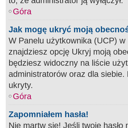
to, że administrator ją wyłączył.
Góra
Jak mogę ukryć moją obecno
W Panelu użytkownika (UCP) w 
znajdziesz opcję Ukryj moją obe
będziesz widoczny na liście użyt
administratorów oraz dla siebie.
ukryty.
Góra
Zapomniałem hasła!
Nie martw się! Jeśli twoje hasło