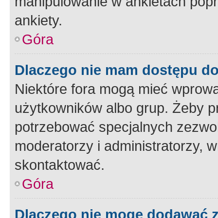
manipulowanie w ankietach popr
ankiety.
Góra
Dlaczego nie mam dostępu d
Niektóre fora mogą mieć wprowa
użytkowników albo grup. Żeby pr
potrzebować specjalnych zezwole
moderatorzy i administratorzy, w
skontaktować.
Góra
Dlaczego nie mogę dodawać 