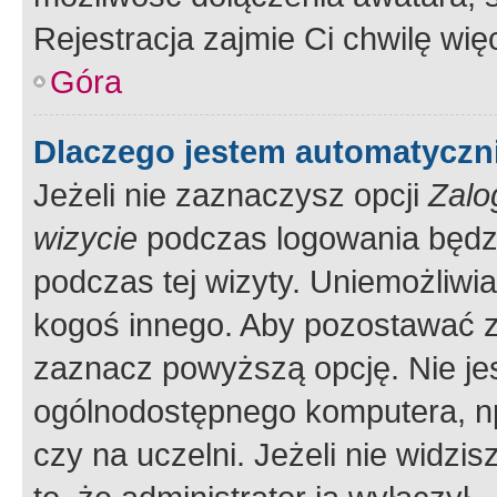
Rejestracja zajmie Ci chwilę wi
Góra
Dlaczego jestem automatycz
Jeżeli nie zaznaczysz opcji
Zalo
wizycie
podczas logowania będzi
podczas tej wizyty. Uniemożliwi
kogoś innego. Aby pozostawać 
zaznacz powyższą opcję. Nie jes
ogólnodostępnego komputera, np.
czy na uczelni. Jeżeli nie widzi