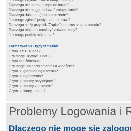
Jak mogę edytować lub usunąć ankietę?
Dlaczego nie mam dostępu do forum?
Dlaczego nie mogę dodawać załączników?
Dlaczego dostałam(em) ostrzeżenie?
Jak mogę zgłosić posty moderatorowi?
Do czego służy przycisk "Zapisz" podczas pisania tematu?
Dlaczego mój post musi być zatwierdzony?
Jak mogę podbić mój temat?
Formatowanie i typy tematów
Czym jest BBCode?
Czy mogę używać HTML?
Czym są uśmieszki?
Czy mogę umieszczać obrazki w poście?
Czym są globalne ogłoszenia?
Czym są ogłoszenia?
Czym są tematy przyklejone?
Czym są tematy zamknięte?
Czym są ikony tematu?
Problemy Logowania i R
Dlaczego nie mogę się zalog