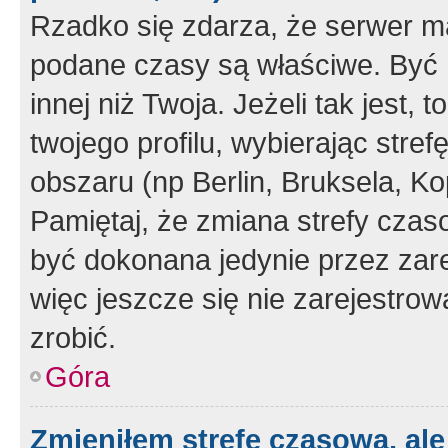
Rzadko się zdarza, że serwer m
podane czasy są właściwe. Być 
innej niż Twoja. Jeżeli tak jest,
twojego profilu, wybierając str
obszaru (np Berlin, Bruksela, Ko
Pamiętaj, że zmiana strefy czas
być dokonana jedynie przez zar
więc jeszcze się nie zarejestrow
zrobić.
Góra
Zmieniłem strefę czasową, ale