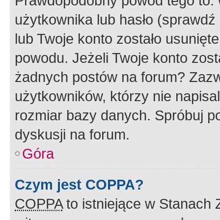
Prawdopodobny powód tego to:
użytkownika lub hasło (sprawdź e
lub Twoje konto zostało usunięte
powodu. Jeżeli Twoje konto zost
żadnych postów na forum? Zazw
użytkowników, którzy nie napisa
rozmiar bazy danych. Spróbuj po
dyskusji na forum.
Góra
Czym jest COPPA?
COPPA
to istniejące w Stanach