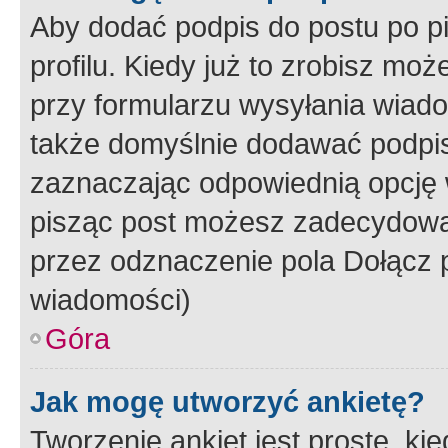
Aby dodać podpis do postu po 
profilu. Kiedy już to zrobisz m
przy formularzu wysyłania wiad
także domyślnie dodawać podpi
zaznaczając odpowiednią opcję 
pisząc post możesz zadecydowa
przez odznaczenie pola Dołącz 
wiadomości)
Góra
Jak mogę utworzyć ankietę?
Tworzenie ankiet jest proste, ki