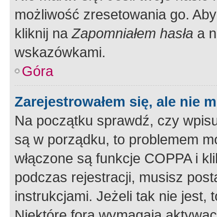
możliwość zresetowania go. Aby 
kliknij na
Zapomniałem hasła
a n
wskazówkami.
Góra
Zarejestrowałem się, ale nie 
Na początku sprawdź, czy wpisuj
są w porządku, to problemem mo
włączone są funkcje COPPA i kl
podczas rejestracji, musisz pos
instrukcjami. Jeżeli tak nie jes
Niektóre fora wymagają aktywac