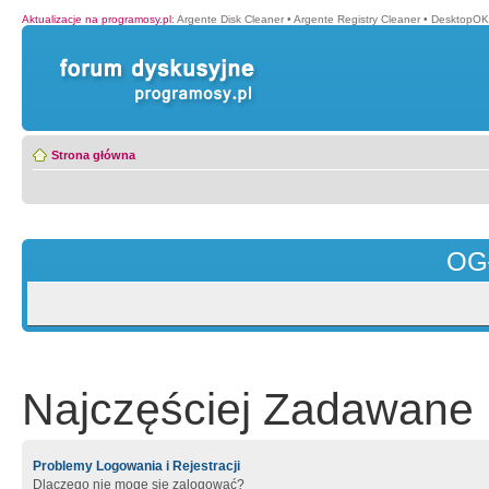
Aktualizacje na programosy.pl
:
Argente Disk Cleaner
•
Argente Registry Cleaner
•
DesktopOK
Strona główna
OG
Najczęściej Zadawane 
Problemy Logowania i Rejestracji
Dlaczego nie mogę się zalogować?