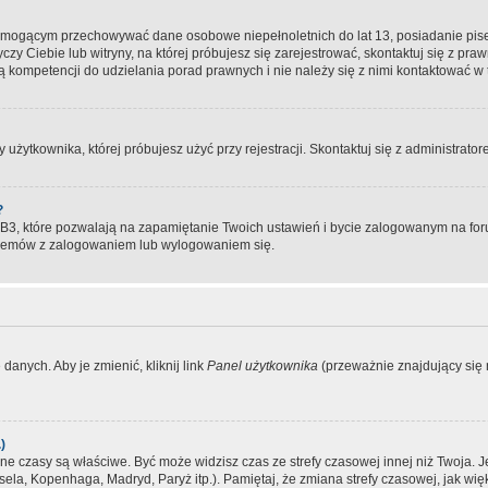
, mogącym przechowywać dane osobowe niepełnoletnich do lat 13, posiadanie pi
yczy Ciebie lub witryny, na której próbujesz się zarejestrować, skontaktuj się z pr
 kompetencji do udzielania porad prawnych i nie należy się z nimi kontaktować w te
użytkownika, której próbujesz użyć przy rejestracji. Skontaktuj się z administrat
?
, które pozwalają na zapamiętanie Twoich ustawień i bycie zalogowanym na forum
blemów z zalogowaniem lub wylogowaniem się.
danych. Aby je zmienić, kliknij link
Panel użytkownika
(przeważnie znajdujący się n
)
czasy są właściwe. Być może widzisz czas ze strefy czasowej innej niż Twoja. Jeże
sela, Kopenhaga, Madryd, Paryż itp.). Pamiętaj, że zmiana strefy czasowej, jak 