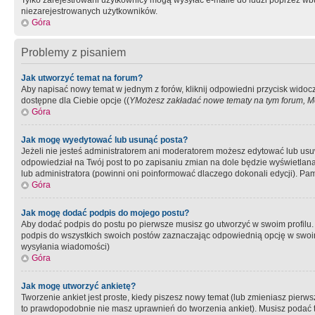
Tylko zarejestrowani użytkownicy mogą wysyłać e-maile do ludzi poprzez wbu
niezarejestrowanych użytkowników.
Góra
Problemy z pisaniem
Jak utworzyć temat na forum?
Aby napisać nowy temat w jednym z forów, kliknij odpowiedni przycisk widoc
dostępne dla Ciebie opcje ((
YMożesz zakładać nowe tematy na tym forum, Mo
Góra
Jak mogę wyedytować lub usunąć posta?
Jeżeli nie jesteś administratorem ani moderatorem możesz edytować lub usuwać
odpowiedział na Twój post to po zapisaniu zmian na dole będzie wyświetlana 
lub administratora (powinni oni poinformować dlaczego dokonali edycji). Pam
Góra
Jak mogę dodać podpis do mojego postu?
Aby dodać podpis do postu po pierwsze musisz go utworzyć w swoim profilu.
podpis do wszystkich swoich postów zaznaczając odpowiednią opcję w swoi
wysyłania wiadomości)
Góra
Jak mogę utworzyć ankietę?
Tworzenie ankiet jest proste, kiedy piszesz nowy temat (lub zmieniasz pier
to prawdopodobnie nie masz uprawnień do tworzenia ankiet). Musisz podać tyt