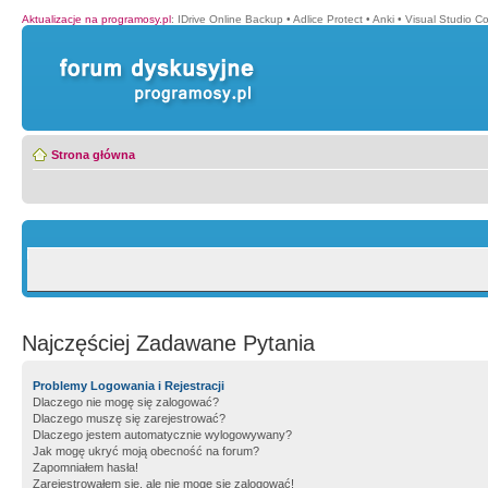
Aktualizacje na programosy.pl
:
IDrive Online Backup
•
Adlice Protect
•
Anki
•
Visual Studio C
Strona główna
Najczęściej Zadawane Pytania
Problemy Logowania i Rejestracji
Dlaczego nie mogę się zalogować?
Dlaczego muszę się zarejestrować?
Dlaczego jestem automatycznie wylogowywany?
Jak mogę ukryć moją obecność na forum?
Zapomniałem hasła!
Zarejestrowałem się, ale nie mogę się zalogować!