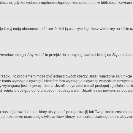
ecane, gdy korzystasz z ogólnodostępnego komputera, np. w bibliotece, kawiarni in
Ukryj moją obecność na forum. Jeżeli ją włączysz będziesz widoczny na liście uży
resetowania go. Aby zrobić to przejdź do strony logowania i kliknij na
Zapomniałem
porządku, to problemem może być jedna z dwóch rzeczy. Jeżeli włączone są funkcj
twoje konto wymaga aktywacji? Niektóre fora wymagają aktywacji wszystkich nowych 
wymagana jest aktywacja konta. Jeżeli otrzymałeś e-mail postępuj zgodnie z instruk
st
redukcja
dostępu do forum osób niepożądanych. Jeżeli jesteś pewien, że podałe
o (sprawdź e-mail, który otrzymałeś po rejestracji) lub Twoje konto zostało usun
rach okresowo usuwa się użytkowników, którzy nie napisali żadnego postu aby zmn