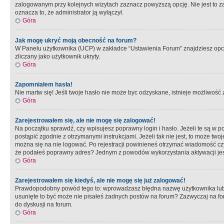
zalogowanym przy kolejnych wizytach zaznacz powyższą opcję. Nie jest to zal
oznacza to, że administrator ją wyłączył.
Góra
Jak mogę ukryć moją obecność na forum?
W Panelu użytkownika (UCP) w zakładce “Ustawienia Forum” znajdziesz opcję 
zliczany jako użytkownik ukryty.
Góra
Zapomniałem hasła!
Nie martw się! Jeśli twoje hasło nie może byc odzyskane, istnieje możliwość z
Góra
Zarejestrowałem się, ale nie mogę się zalogować!
Na początku sprawdź, czy wpisujesz poprawny login i hasło. Jeżeli te są w 
postąpić zgodnie z otrzymanymi instrukcjami. Jeżeli tak nie jest, to może 
można się na nie logować. Po rejestracji powinieneś otrzymać wiadomość czy 
że podałeś poprawny adres? Jednym z powodów wykorzystania aktywacji je
Góra
Zarejestrowałem się kiedyś, ale nie mogę się już zalogować!
Prawdopodobny powód tego to: wprowadzasz błędna nazwę użytkownika lub hasł
usunięte to być może nie pisałeś żadnych postów na forum? Zazwyczaj na fo
do dyskusji na forum.
Góra