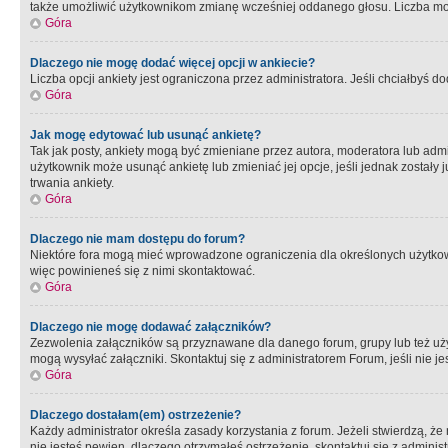
także umożliwić użytkownikom zmianę wcześniej oddanego głosu. Liczba możl
Góra
Dlaczego nie mogę dodać więcej opcji w ankiecie?
Liczba opcji ankiety jest ograniczona przez administratora. Jeśli chciałbyś do
Góra
Jak mogę edytować lub usunąć ankietę?
Tak jak posty, ankiety mogą być zmieniane przez autora, moderatora lub admi
użytkownik może usunąć ankietę lub zmieniać jej opcje, jeśli jednak został
trwania ankiety.
Góra
Dlaczego nie mam dostępu do forum?
Niektóre fora mogą mieć wprowadzone ograniczenia dla określonych użytkowni
więc powinieneś się z nimi skontaktować.
Góra
Dlaczego nie mogę dodawać załączników?
Zezwolenia załączników są przyznawane dla danego forum, grupy lub też uż
mogą wysyłać załączniki. Skontaktuj się z administratorem Forum, jeśli nie
Góra
Dlaczego dostałam(em) ostrzeżenie?
Każdy administrator określa zasady korzystania z forum. Jeżeli stwierdzą, ż
nie jesteś pewien, dlaczego otrzymałeś ostrzeżenie, skontaktuj sie z adminis