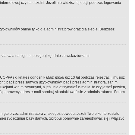
ternetowej czy na uczelni. Jeżeli nie widzisz tej opcji podczas logowania
tkowników online tylko dla administratorów oraz dla siebie. Będziesz
 hasła
a następnie postępuj zgodnie ze wskazówkami.
e COPPA i kliknąłeś odnośnik
Mam mniej niż 13 lat
podczas rejestracji, musisz
kont, bądź przez samych użytkowników, bądź przez administratora, zanim
cjami w nim zawartymi, a jeśli nie otrzymałeś e-maila, to czy jesteś pewien,
ś poprawmy adres e-mail spróbuj skontaktować się z administratorem Forum.
ięte przez administratora z jakiegoś powodu. Jeżeli Twoje konto zostało
iejszyć rozmiar bazy danych. Spróbuj ponownie zarejestrować się i włączyć