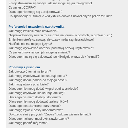
Zarejestrowałem się kiedyś, ale nie mogę się już zalogować!
Czym jest COPPA?
Dlaczego nie mogę się zarejestrować?
Co spowoduje "Usunięcie wszystkich cookies utworzonych przez forum"?
Preferencje i ustawienia użytkownika
Jak mogę zmienić moje ustawienia?
Nieprawidłowo wyświetla mi się czas na forum (w postach, w profilach, itd.)
Zmieniłem strefę czasową, ale czasy nadal są nieprawidłowe!
Na liście nie ma mojego języka!
Jak mogę wyświetlać obrazek pod moją nazwą użytkownika?
Czym jest moja ranga i jak mogę ją zmienić?
Dlaczego muszę się zalogować po kliknięciu w przycisk "e-mail"?
Problemy z pisaniem
Jak utworzyć temat na forum?
Jak mogę wyedytować lub usunąć posta?
Jak mogę dodać podpis do mojego postu?
Jak mogę utworzyć ankietę?
Dlaczego nie mogę dodać więcej opcji w ankiecie?
Jak mogę edytować lub usunąć ankietę?
Dlaczego nie mam dostępu do forum?
Dlaczego nie mogę dodawać załączników?
Dlaczego dostałam(em) ostrzeżenie?
Jak mogę zgłosić posty moderatorowi?
Do czego służy przycisk "Zapisz" podczas pisania tematu?
Dlaczego mój post musi być zatwierdzony?
Jak mogę podbić mój temat?