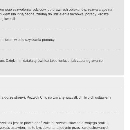
semnego zezwolenia rodziców lub prawnych opiekunów, zezwalające na
awnikiem lub inną osobą, zdolną do udzielenia fachowej porady. Proszę
j kwestii.
orem forum w celu uzyskania pomocy.
. Dzięki nim działają również takie funkcje, jak zapamiętywanie
a górze strony). Pozwoli Ci to na zmianę wszystkich Twoich ustawień i
li tak jest, to powinieneś zaktualizować ustawienia twojego profilu,
większość ustawień, może być dokonana jedynie przez zarejestrowanych