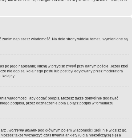
ość). Ma to na celu zapobiegać złośliwemu użytkowniu systemu e-maili przez
ować zanim napiszesz wiadomość. Na dole strony widoku tematu wymienione są
as po jego napisaniu) kliknij w przycisk
zmień
przy danym poście. Jeżeli ktoś
szcze nie dopisał kolejnego postu lub post był edytowany przez moderatora
 kolejny.
łania wiadomości, aby dodać podpis. Możesz także domyślnie dodawać
niego podpisu, przez odznaczenie pola Dołącz podpis w formularzu
larz
Tworzenie ankiety
pod głównym polem wiadomości (jeśli nie widzisz go,
 Możesz także wyznaczyć czas trwania ankiety (0 dla niekończącej się) a