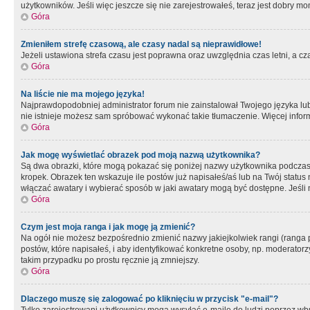
użytkowników. Jeśli więc jeszcze się nie zarejestrowałeś, teraz jest dobry mo
Góra
Zmieniłem strefę czasową, ale czasy nadal są nieprawidłowe!
Jeżeli ustawiona strefa czasu jest poprawna oraz uwzględnia czas letni, a c
Góra
Na liście nie ma mojego języka!
Najprawdopodobniej administrator forum nie zainstalował Twojego języka lub n
nie istnieje możesz sam spróbować wykonać takie tłumaczenie. Więcej inform
Góra
Jak mogę wyświetlać obrazek pod moją nazwą użytkownika?
Są dwa obrazki, które mogą pokazać się poniżej nazwy użytkownika podczas
kropek. Obrazek ten wskazuje ile postów już napisałeś/aś lub na Twój status
włączać awatary i wybierać sposób w jaki awatary mogą być dostępne. Jeśli n
Góra
Czym jest moja ranga i jak mogę ją zmienić?
Na ogół nie możesz bezpośrednio zmienić nazwy jakiejkolwiek rangi (ranga 
postów, które napisałeś, i aby identyfikować konkretne osoby, np. moderator
takim przypadku po prostu ręcznie ją zmniejszy.
Góra
Dlaczego muszę się zalogować po kliknięciu w przycisk "e-mail"?