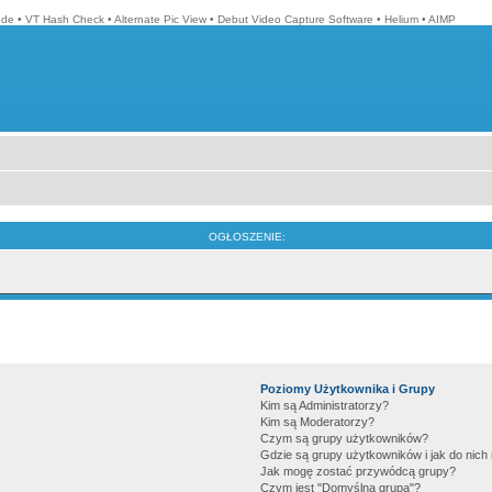
ode
•
VT Hash Check
•
Alternate Pic View
•
Debut Video Capture Software
•
Helium
•
AIMP
OGŁOSZENIE:
Poziomy Użytkownika i Grupy
Kim są Administratorzy?
Kim są Moderatorzy?
Czym są grupy użytkowników?
Gdzie są grupy użytkowników i jak do nic
Jak mogę zostać przywódcą grupy?
Czym jest "Domyślna grupa"?