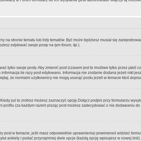
dowany w Forum formularz do ich wysyłania (jeśli administrator włączył tą możliw
zny na stronie tematu lub listy tematów. Być może będziesz musiał się zarejestr
żesz edytować swoje posty na tym forum, itp.
).
 tylko swoje posty. Aby zmienić post (czasem jest to możliwe tylko przez jakiś cz
informacja ile razy post edytowano. Informacja nie zostanie dodana jeżeli nikt je
iętaj, że normalni użytkownicy nie mogą usunąć postu jeżeli w temacie ktoś dopisał
 Kiedy już to zrobisz możesz zaznaczyć opcję
Dołącz podpis
przy formularzu wysy
m profilu (za każdym razem pisząc post możesz zadecydować o nie dodawaniu do 
wszy post w temacie, jeśli masz odpowiednie uprawnienia) powinieneś widzieć formu
uł ankiety i podać przynajmniej dwie opcje (każdą opcję wpisujesz w nowej linii).