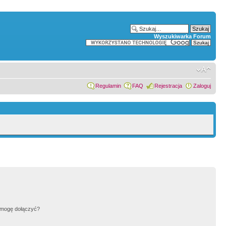
Wyszukiwarka Forum
Regulamin
FAQ
Rejestracja
Zaloguj
h mogę dołączyć?