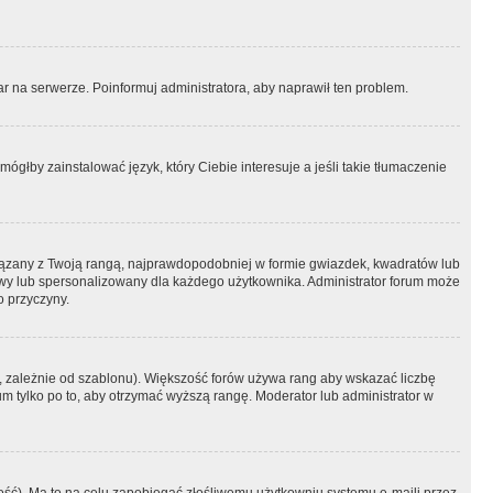
r na serwerze. Poinformuj administratora, aby naprawił ten problem.
ógłby zainstalować język, który Ciebie interesuje a jeśli takie tłumaczenie
iązany z Twoją rangą, najprawdopodobniej w formie gwiazdek, kwadratów lub
atowy lub spersonalizowany dla każdego użytkownika. Administrator forum może
o przyczyny.
, zależnie od szablonu). Większość forów używa rang aby wskazać liczbę
um tylko po to, aby otrzymać wyższą rangę. Moderator lub administrator w