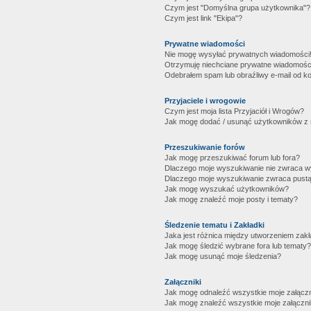
Czym jest "Domyślna grupa użytkownika"?
Czym jest link "Ekipa"?
Prywatne wiadomości
Nie mogę wysyłać prywatnych wiadomości
Otrzymuję niechciane prywatne wiadomośc
Odebrałem spam lub obraźliwy e-mail od ko
Przyjaciele i wrogowie
Czym jest moja lista Przyjaciół i Wrogów?
Jak mogę dodać / usunąć użytkowników z mo
Przeszukiwanie forów
Jak mogę przeszukiwać forum lub fora?
Dlaczego moje wyszukiwanie nie zwraca 
Dlaczego moje wyszukiwanie zwraca pustą
Jak mogę wyszukać użytkowników?
Jak mogę znaleźć moje posty i tematy?
Śledzenie tematu i Zakładki
Jaka jest różnica między utworzeniem zakł
Jak mogę śledzić wybrane fora lub tematy?
Jak mogę usunąć moje śledzenia?
Załączniki
Jak mogę odnaleźć wszystkie moje załączn
Jak mogę znaleźć wszystkie moje załączni