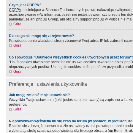
Czym jest COPPA?
COPPA
to istniejące w Stanach Zjednoczonych prawo, nakazujące witrynom
przechowywanie w/w informacji. Jeżeli nie jesteś pewien, czy przepis ten dot
pamiętać, że ani phpBB Group, ani oficjalny support phpBB w Polsce nie mają
Góra
Dlaczego nie mogę się zarejestrować?
Prawdopodobnie właściciel strony zbanował Twój adres IP lub zabronił nazwy 
Góra
Co spowoduje "Usunięcie wszystkich cookies utworzonych przez forum"
“Usuń cookies utworzone przez forum” usuwa cookies utworzone przez phpBB3
nieprzeczytanych postów. Usunięcie cookies może pomóc w przypadku pro
Góra
Preferencje i ustawienia użytkownika
Jak mogę zmienić moje ustawienia?
Wszystkie Twoje ustawienia (jeśli jesteś zarejestrowany) są zapisane w bazie 
preferencji.
Góra
Nieprawidłowo wyświetla mi się czas na forum (w postach, w profilach, itd.
Rzadko się zdarza, że serwer ma źle ustawiony czas i prawdopodobnie podane 
wybierając strefę czasową odpowiednią dla twojego obszaru (np Berlin, Bruk