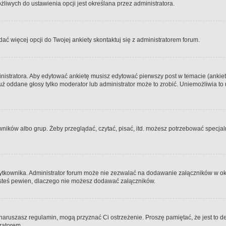
iwych do ustawienia opcji jest określana przez administratora.
dać więcej opcji do Twojej ankiety skontaktuj się z administratorem forum.
nistratora. Aby edytować ankietę musisz edytować pierwszy post w temacie (ankieta
y już oddane głosy tylko moderator lub administrator może to zrobić. Uniemożliwia
ków albo grup. Żeby przeglądać, czytać, pisać, itd. możesz potrzebować specjalny
ytkownika. Administrator forum może nie zezwalać na dodawanie załączników w o
 jesteś pewien, dlaczego nie możesz dodawać załączników.
e naruszasz regulamin, mogą przyznać Ci ostrzeżenie. Proszę pamiętać, że jest to d
tratorem.