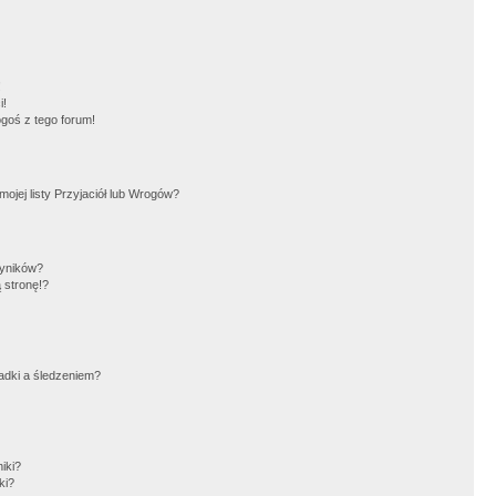
!
i!
goś z tego forum!
jej listy Przyjaciół lub Wrogów?
wyników?
 stronę!?
adki a śledzeniem?
iki?
ki?