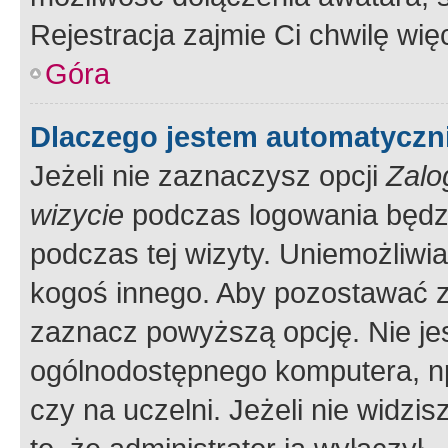
Rejestracja zajmie Ci chwilę wi
Góra
Dlaczego jestem automatycz
Jeżeli nie zaznaczysz opcji
Zalo
wizycie
podczas logowania będzi
podczas tej wizyty. Uniemożliwi
kogoś innego. Aby pozostawać 
zaznacz powyższą opcję. Nie jes
ogólnodostępnego komputera, np.
czy na uczelni. Jeżeli nie widzi