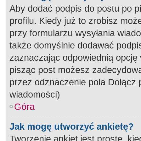
Aby dodać podpis do postu po 
profilu. Kiedy już to zrobisz m
przy formularzu wysyłania wiad
także domyślnie dodawać podpi
zaznaczając odpowiednią opcję 
pisząc post możesz zadecydowa
przez odznaczenie pola Dołącz 
wiadomości)
Góra
Jak mogę utworzyć ankietę?
Tworzenie ankiet jest proste, ki