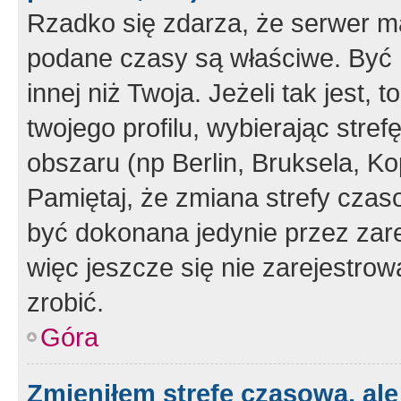
Rzadko się zdarza, że serwer m
podane czasy są właściwe. Być 
innej niż Twoja. Jeżeli tak jest,
twojego profilu, wybierając str
obszaru (np Berlin, Bruksela, Ko
Pamiętaj, że zmiana strefy czas
być dokonana jedynie przez zar
więc jeszcze się nie zarejestrow
zrobić.
Góra
Zmieniłem strefę czasową, ale