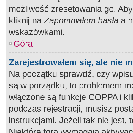
możliwość zresetowania go. Aby 
kliknij na
Zapomniałem hasła
a n
wskazówkami.
Góra
Zarejestrowałem się, ale nie 
Na początku sprawdź, czy wpisuj
są w porządku, to problemem mo
włączone są funkcje COPPA i kl
podczas rejestracji, musisz pos
instrukcjami. Jeżeli tak nie jes
Niektóre fora wymagają aktywac