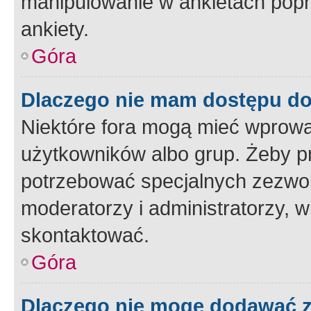
manipulowanie w ankietach popr
ankiety.
Góra
Dlaczego nie mam dostępu d
Niektóre fora mogą mieć wprowa
użytkowników albo grup. Żeby pr
potrzebować specjalnych zezwole
moderatorzy i administratorzy, w
skontaktować.
Góra
Dlaczego nie mogę dodawać 