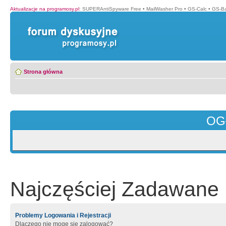
Aktualizacje na programosy.pl
:
SUPERAntiSpyware Free
•
MailWasher Pro
•
GS-Calc
•
GS-B
Strona główna
OG
Najczęściej Zadawane 
Problemy Logowania i Rejestracji
Dlaczego nie mogę się zalogować?