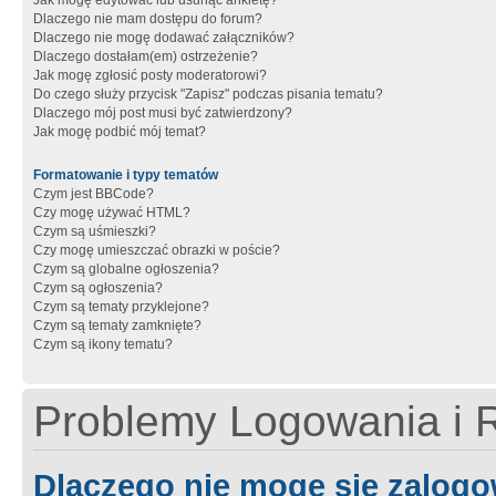
Jak mogę edytować lub usunąć ankietę?
Dlaczego nie mam dostępu do forum?
Dlaczego nie mogę dodawać załączników?
Dlaczego dostałam(em) ostrzeżenie?
Jak mogę zgłosić posty moderatorowi?
Do czego służy przycisk "Zapisz" podczas pisania tematu?
Dlaczego mój post musi być zatwierdzony?
Jak mogę podbić mój temat?
Formatowanie i typy tematów
Czym jest BBCode?
Czy mogę używać HTML?
Czym są uśmieszki?
Czy mogę umieszczać obrazki w poście?
Czym są globalne ogłoszenia?
Czym są ogłoszenia?
Czym są tematy przyklejone?
Czym są tematy zamknięte?
Czym są ikony tematu?
Problemy Logowania i R
Dlaczego nie mogę się zalog