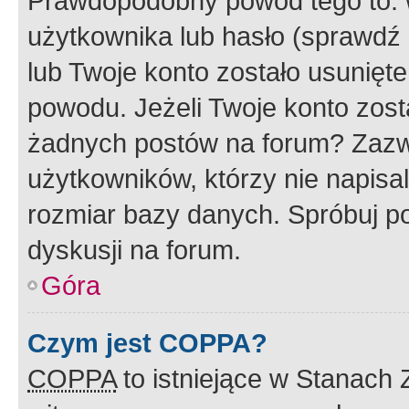
Prawdopodobny powód tego to:
użytkownika lub hasło (sprawdź e
lub Twoje konto zostało usunięte
powodu. Jeżeli Twoje konto zost
żadnych postów na forum? Zazw
użytkowników, którzy nie napisa
rozmiar bazy danych. Spróbuj po
dyskusji na forum.
Góra
Czym jest COPPA?
COPPA
to istniejące w Stanach