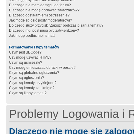
Jak mogę edytować lub usunąć ankietę?
Dlaczego nie mam dostępu do forum?
Dlaczego nie mogę dodawać załączników?
Dlaczego dostałam(em) ostrzeżenie?
Jak mogę zgłosić posty moderatorowi?
Do czego służy przycisk "Zapisz" podczas pisania tematu?
Dlaczego mój post musi być zatwierdzony?
Jak mogę podbić mój temat?
Formatowanie i typy tematów
Czym jest BBCode?
Czy mogę używać HTML?
Czym są uśmieszki?
Czy mogę umieszczać obrazki w poście?
Czym są globalne ogłoszenia?
Czym są ogłoszenia?
Czym są tematy przyklejone?
Czym są tematy zamknięte?
Czym są ikony tematu?
Problemy Logowania i R
Dlaczego nie mogę się zalog