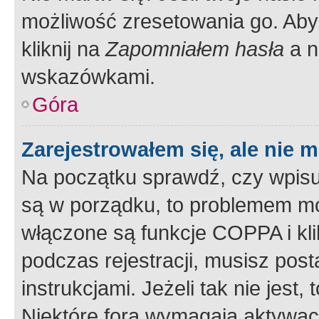
możliwość zresetowania go. Aby 
kliknij na
Zapomniałem hasła
a n
wskazówkami.
Góra
Zarejestrowałem się, ale nie 
Na początku sprawdź, czy wpisuj
są w porządku, to problemem mo
włączone są funkcje COPPA i kl
podczas rejestracji, musisz pos
instrukcjami. Jeżeli tak nie jes
Niektóre fora wymagają aktywac