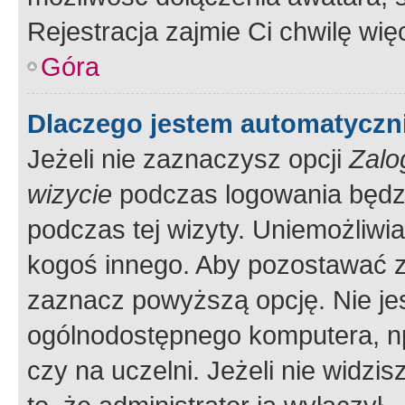
Rejestracja zajmie Ci chwilę wi
Góra
Dlaczego jestem automatycz
Jeżeli nie zaznaczysz opcji
Zalo
wizycie
podczas logowania będzi
podczas tej wizyty. Uniemożliwi
kogoś innego. Aby pozostawać 
zaznacz powyższą opcję. Nie jes
ogólnodostępnego komputera, np.
czy na uczelni. Jeżeli nie widzi