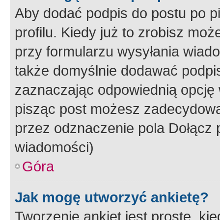
Aby dodać podpis do postu po 
profilu. Kiedy już to zrobisz m
przy formularzu wysyłania wiad
także domyślnie dodawać podpi
zaznaczając odpowiednią opcję 
pisząc post możesz zadecydowa
przez odznaczenie pola Dołącz 
wiadomości)
Góra
Jak mogę utworzyć ankietę?
Tworzenie ankiet jest proste, ki