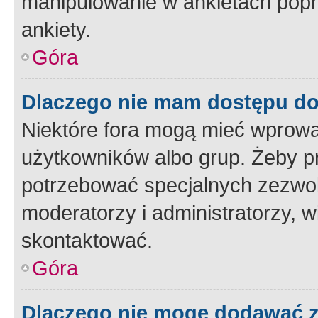
manipulowanie w ankietach popr
ankiety.
Góra
Dlaczego nie mam dostępu d
Niektóre fora mogą mieć wprowa
użytkowników albo grup. Żeby pr
potrzebować specjalnych zezwole
moderatorzy i administratorzy, w
skontaktować.
Góra
Dlaczego nie mogę dodawać 