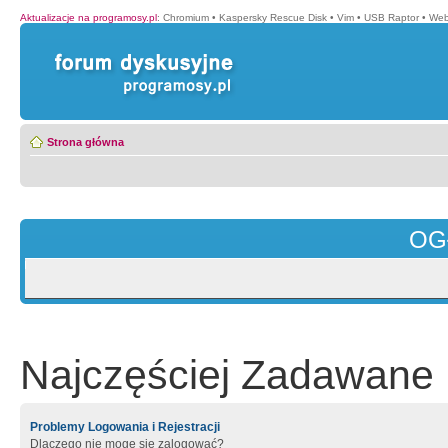
Aktualizacje na programosy.pl
:
Chromium
•
Kaspersky Rescue Disk
•
Vim
•
USB Raptor
•
Web
Strona główna
OG
Najczęściej Zadawane 
Problemy Logowania i Rejestracji
Dlaczego nie mogę się zalogować?