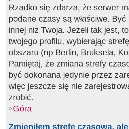
Rzadko się zdarza, że serwer m
podane czasy są właściwe. Być 
innej niż Twoja. Jeżeli tak jest,
twojego profilu, wybierając str
obszaru (np Berlin, Bruksela, Ko
Pamiętaj, że zmiana strefy czas
być dokonana jedynie przez zar
więc jeszcze się nie zarejestrow
zrobić.
Góra
Zmieniłem strefę czasową, ale