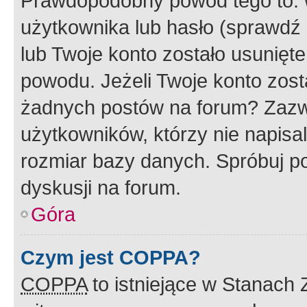
Prawdopodobny powód tego to:
użytkownika lub hasło (sprawdź e
lub Twoje konto zostało usunięte
powodu. Jeżeli Twoje konto zost
żadnych postów na forum? Zazw
użytkowników, którzy nie napisa
rozmiar bazy danych. Spróbuj po
dyskusji na forum.
Góra
Czym jest COPPA?
COPPA
to istniejące w Stanach