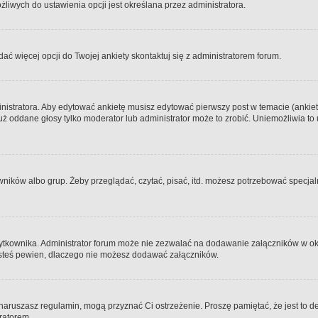
iwych do ustawienia opcji jest określana przez administratora.
dać więcej opcji do Twojej ankiety skontaktuj się z administratorem forum.
nistratora. Aby edytować ankietę musisz edytować pierwszy post w temacie (ankieta
y już oddane głosy tylko moderator lub administrator może to zrobić. Uniemożliwia
ków albo grup. Żeby przeglądać, czytać, pisać, itd. możesz potrzebować specjalny
ytkownika. Administrator forum może nie zezwalać na dodawanie załączników w o
 jesteś pewien, dlaczego nie możesz dodawać załączników.
e naruszasz regulamin, mogą przyznać Ci ostrzeżenie. Proszę pamiętać, że jest to d
tratorem.