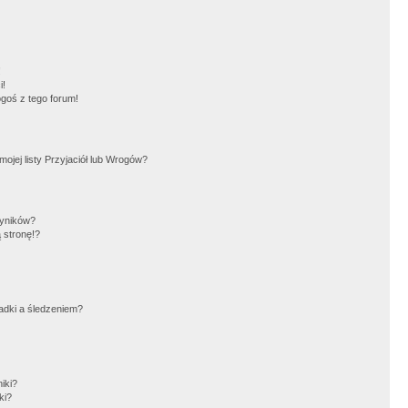
!
i!
goś z tego forum!
jej listy Przyjaciół lub Wrogów?
wyników?
 stronę!?
adki a śledzeniem?
iki?
ki?