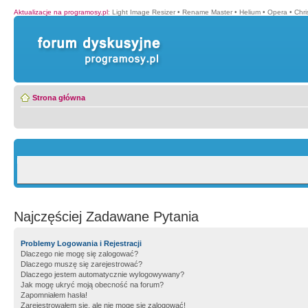
Aktualizacje na programosy.pl
:
Light Image Resizer
•
Rename Master
•
Helium
•
Opera
•
Chr
Strona główna
Najczęściej Zadawane Pytania
Problemy Logowania i Rejestracji
Dlaczego nie mogę się zalogować?
Dlaczego muszę się zarejestrować?
Dlaczego jestem automatycznie wylogowywany?
Jak mogę ukryć moją obecność na forum?
Zapomniałem hasła!
Zarejestrowałem się, ale nie mogę się zalogować!