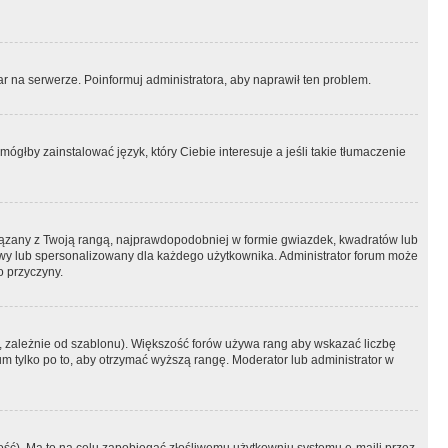
r na serwerze. Poinformuj administratora, aby naprawił ten problem.
ógłby zainstalować język, który Ciebie interesuje a jeśli takie tłumaczenie
iązany z Twoją rangą, najprawdopodobniej w formie gwiazdek, kwadratów lub
atowy lub spersonalizowany dla każdego użytkownika. Administrator forum może
o przyczyny.
, zależnie od szablonu). Większość forów używa rang aby wskazać liczbę
um tylko po to, aby otrzymać wyższą rangę. Moderator lub administrator w