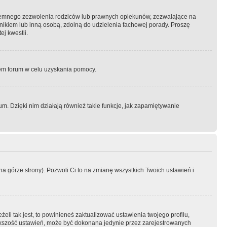
semnego zezwolenia rodziców lub prawnych opiekunów, zezwalające na
awnikiem lub inną osobą, zdolną do udzielenia fachowej porady. Proszę
j kwestii.
orem forum w celu uzyskania pomocy.
. Dzięki nim działają również takie funkcje, jak zapamiętywanie
a górze strony). Pozwoli Ci to na zmianę wszystkich Twoich ustawień i
li tak jest, to powinieneś zaktualizować ustawienia twojego profilu,
większość ustawień, może być dokonana jedynie przez zarejestrowanych