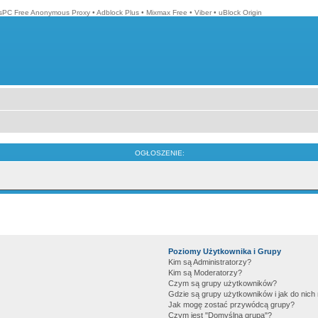
isPC Free Anonymous Proxy
•
Adblock Plus
•
Mixmax Free
•
Viber
•
uBlock Origin
OGŁOSZENIE:
Poziomy Użytkownika i Grupy
Kim są Administratorzy?
Kim są Moderatorzy?
Czym są grupy użytkowników?
Gdzie są grupy użytkowników i jak do nic
Jak mogę zostać przywódcą grupy?
Czym jest "Domyślna grupa"?