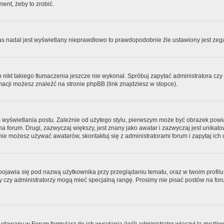
ment, żeby to zrobić.
zas nadal jest wyświetlany nieprawdłowo to prawdopodobnie źle ustawiony jest zega
ikt takiego tłumaczenia jeszcze nie wykonał. Spróbuj zapytać administratora czy m
acji możesz znaleźć na stronie phpBB (link znajdziesz w stopce).
 wyświetlania postu. Zależnie od użytego stylu, pierwszym może być obrazek pow
 na forum. Drugi, zazwyczaj większy, jest znany jako awatar i zazwyczaj jest unik
ie możesz używać awatarów, skontaktuj się z administratorami forum i zapytaj ich 
pojawia się pod nazwą użytkownika przy przeglądaniu tematu, oraz w twoim profilu
zy czy administratorzy mogą mieć specjalną rangę. Prosimy nie pisać postów na for