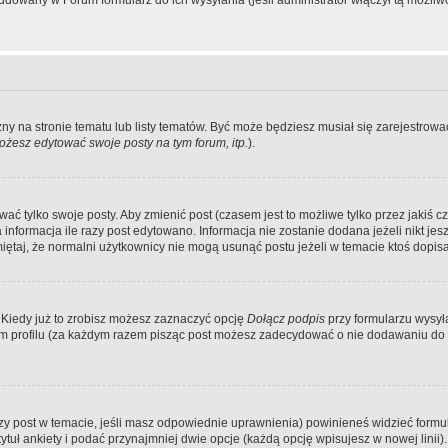
dowany w Forum formularz do ich wysyłania (jeśli administrator włączył tą możliw
zny na stronie tematu lub listy tematów. Być może będziesz musiał się zarejestr
żesz edytować swoje posty na tym forum, itp.
).
 tylko swoje posty. Aby zmienić post (czasem jest to możliwe tylko przez jakiś cz
informacja ile razy post edytowano. Informacja nie zostanie dodana jeżeli nikt je
iętaj, że normalni użytkownicy nie mogą usunąć postu jeżeli w temacie ktoś dopisał
 Kiedy już to zrobisz możesz zaznaczyć opcję
Dołącz podpis
przy formularzu wysy
m profilu (za każdym razem pisząc post możesz zadecydować o nie dodawaniu do 
wszy post w temacie, jeśli masz odpowiednie uprawnienia) powinieneś widzieć formu
uł ankiety i podać przynajmniej dwie opcje (każdą opcję wpisujesz w nowej linii).