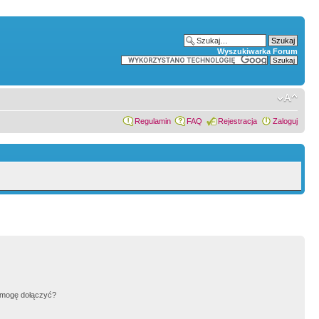
Wyszukiwarka Forum
Regulamin
FAQ
Rejestracja
Zaloguj
h mogę dołączyć?