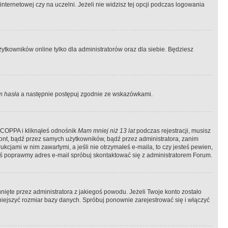
ternetowej czy na uczelni. Jeżeli nie widzisz tej opcji podczas logowania
tkowników online tylko dla administratorów oraz dla siebie. Będziesz
 hasła
a następnie postępuj zgodnie ze wskazówkami.
e COPPA i kliknąłeś odnośnik
Mam mniej niż 13 lat
podczas rejestracji, musisz
kont, bądź przez samych użytkowników, bądź przez administratora, zanim
cjami w nim zawartymi, a jeśli nie otrzymałeś e-maila, to czy jesteś pewien,
ś poprawmy adres e-mail spróbuj skontaktować się z administratorem Forum.
ięte przez administratora z jakiegoś powodu. Jeżeli Twoje konto zostało
iejszyć rozmiar bazy danych. Spróbuj ponownie zarejestrować się i włączyć