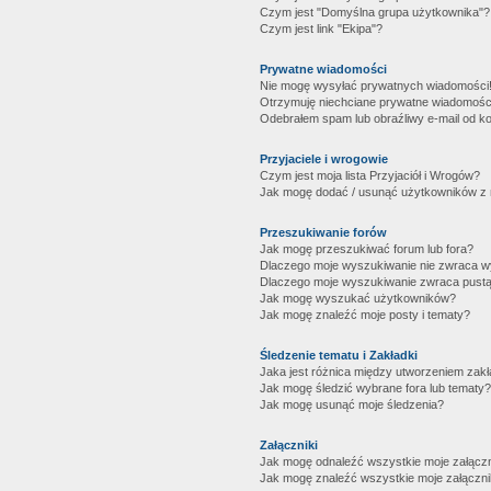
Czym jest "Domyślna grupa użytkownika"?
Czym jest link "Ekipa"?
Prywatne wiadomości
Nie mogę wysyłać prywatnych wiadomości
Otrzymuję niechciane prywatne wiadomośc
Odebrałem spam lub obraźliwy e-mail od ko
Przyjaciele i wrogowie
Czym jest moja lista Przyjaciół i Wrogów?
Jak mogę dodać / usunąć użytkowników z mo
Przeszukiwanie forów
Jak mogę przeszukiwać forum lub fora?
Dlaczego moje wyszukiwanie nie zwraca 
Dlaczego moje wyszukiwanie zwraca pustą
Jak mogę wyszukać użytkowników?
Jak mogę znaleźć moje posty i tematy?
Śledzenie tematu i Zakładki
Jaka jest różnica między utworzeniem zakł
Jak mogę śledzić wybrane fora lub tematy?
Jak mogę usunąć moje śledzenia?
Załączniki
Jak mogę odnaleźć wszystkie moje załączn
Jak mogę znaleźć wszystkie moje załączni