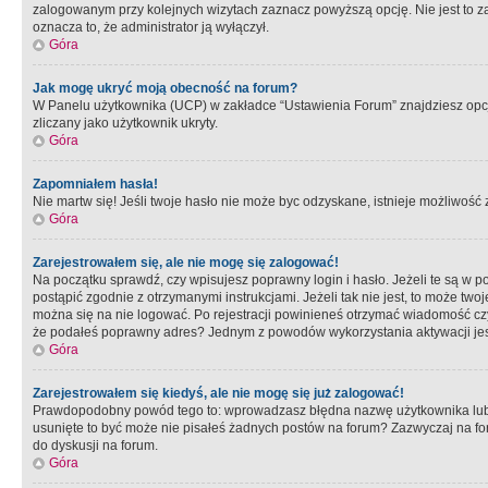
zalogowanym przy kolejnych wizytach zaznacz powyższą opcję. Nie jest to zal
oznacza to, że administrator ją wyłączył.
Góra
Jak mogę ukryć moją obecność na forum?
W Panelu użytkownika (UCP) w zakładce “Ustawienia Forum” znajdziesz opcję 
zliczany jako użytkownik ukryty.
Góra
Zapomniałem hasła!
Nie martw się! Jeśli twoje hasło nie może byc odzyskane, istnieje możliwość z
Góra
Zarejestrowałem się, ale nie mogę się zalogować!
Na początku sprawdź, czy wpisujesz poprawny login i hasło. Jeżeli te są w 
postąpić zgodnie z otrzymanymi instrukcjami. Jeżeli tak nie jest, to może 
można się na nie logować. Po rejestracji powinieneś otrzymać wiadomość czy 
że podałeś poprawny adres? Jednym z powodów wykorzystania aktywacji je
Góra
Zarejestrowałem się kiedyś, ale nie mogę się już zalogować!
Prawdopodobny powód tego to: wprowadzasz błędna nazwę użytkownika lub hasł
usunięte to być może nie pisałeś żadnych postów na forum? Zazwyczaj na fo
do dyskusji na forum.
Góra