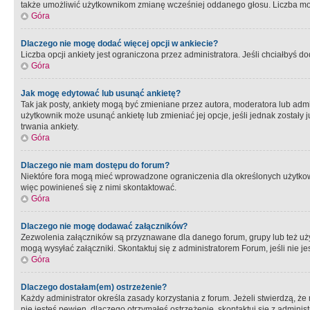
także umożliwić użytkownikom zmianę wcześniej oddanego głosu. Liczba możl
Góra
Dlaczego nie mogę dodać więcej opcji w ankiecie?
Liczba opcji ankiety jest ograniczona przez administratora. Jeśli chciałbyś do
Góra
Jak mogę edytować lub usunąć ankietę?
Tak jak posty, ankiety mogą być zmieniane przez autora, moderatora lub admi
użytkownik może usunąć ankietę lub zmieniać jej opcje, jeśli jednak został
trwania ankiety.
Góra
Dlaczego nie mam dostępu do forum?
Niektóre fora mogą mieć wprowadzone ograniczenia dla określonych użytkowni
więc powinieneś się z nimi skontaktować.
Góra
Dlaczego nie mogę dodawać załączników?
Zezwolenia załączników są przyznawane dla danego forum, grupy lub też uż
mogą wysyłać załączniki. Skontaktuj się z administratorem Forum, jeśli nie
Góra
Dlaczego dostałam(em) ostrzeżenie?
Każdy administrator określa zasady korzystania z forum. Jeżeli stwierdzą, ż
nie jesteś pewien, dlaczego otrzymałeś ostrzeżenie, skontaktuj sie z adminis