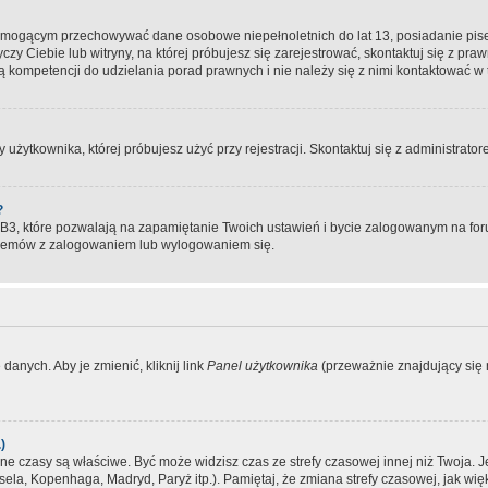
, mogącym przechowywać dane osobowe niepełnoletnich do lat 13, posiadanie pi
yczy Ciebie lub witryny, na której próbujesz się zarejestrować, skontaktuj się z pr
 kompetencji do udzielania porad prawnych i nie należy się z nimi kontaktować w te
użytkownika, której próbujesz użyć przy rejestracji. Skontaktuj się z administrat
?
, które pozwalają na zapamiętanie Twoich ustawień i bycie zalogowanym na forum
blemów z zalogowaniem lub wylogowaniem się.
danych. Aby je zmienić, kliknij link
Panel użytkownika
(przeważnie znajdujący się n
)
czasy są właściwe. Być może widzisz czas ze strefy czasowej innej niż Twoja. Jeże
sela, Kopenhaga, Madryd, Paryż itp.). Pamiętaj, że zmiana strefy czasowej, jak 