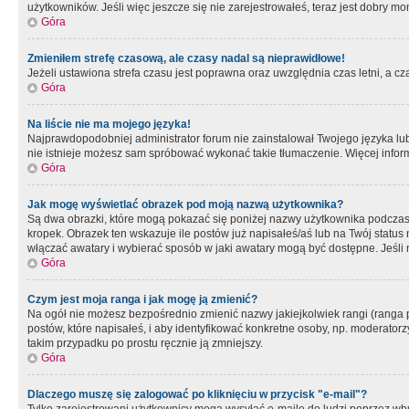
użytkowników. Jeśli więc jeszcze się nie zarejestrowałeś, teraz jest dobry mo
Góra
Zmieniłem strefę czasową, ale czasy nadal są nieprawidłowe!
Jeżeli ustawiona strefa czasu jest poprawna oraz uwzględnia czas letni, a c
Góra
Na liście nie ma mojego języka!
Najprawdopodobniej administrator forum nie zainstalował Twojego języka lub n
nie istnieje możesz sam spróbować wykonać takie tłumaczenie. Więcej inform
Góra
Jak mogę wyświetlać obrazek pod moją nazwą użytkownika?
Są dwa obrazki, które mogą pokazać się poniżej nazwy użytkownika podczas
kropek. Obrazek ten wskazuje ile postów już napisałeś/aś lub na Twój status
włączać awatary i wybierać sposób w jaki awatary mogą być dostępne. Jeśli n
Góra
Czym jest moja ranga i jak mogę ją zmienić?
Na ogół nie możesz bezpośrednio zmienić nazwy jakiejkolwiek rangi (ranga 
postów, które napisałeś, i aby identyfikować konkretne osoby, np. moderator
takim przypadku po prostu ręcznie ją zmniejszy.
Góra
Dlaczego muszę się zalogować po kliknięciu w przycisk "e-mail"?