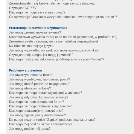
Zarejestrowałem się kiedyś, ale nie mogę się już zalogować!
Czym jest COPPA?
Dlaczego nie mogę się zarejestrować?
Co spowoduje "Usunięcie wszystkich cookies utworzonych przez forum"?
Preferencje i ustawienia użytkownika
Jak mogę zmienić moje ustawienia?
Nieprawidłowo wyświetla mi się czas na forum (w postach, w profilach, itd.)
Zmieniłem strefę czasową, ale czasy nadal są nieprawidłowe!
Na liście nie ma mojego języka!
Jak mogę wyświetlać obrazek pod moją nazwą użytkownika?
Czym jest moja ranga i jak mogę ją zmienić?
Dlaczego muszę się zalogować po kliknięciu w przycisk "e-mail"?
Problemy z pisaniem
Jak utworzyć temat na forum?
Jak mogę wyedytować lub usunąć posta?
Jak mogę dodać podpis do mojego postu?
Jak mogę utworzyć ankietę?
Dlaczego nie mogę dodać więcej opcji w ankiecie?
Jak mogę edytować lub usunąć ankietę?
Dlaczego nie mam dostępu do forum?
Dlaczego nie mogę dodawać załączników?
Dlaczego dostałam(em) ostrzeżenie?
Jak mogę zgłosić posty moderatorowi?
Do czego służy przycisk "Zapisz" podczas pisania tematu?
Dlaczego mój post musi być zatwierdzony?
Jak mogę podbić mój temat?