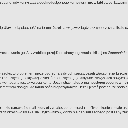
ecane, gdy korzystasz z ogólnodostępnego komputera, np. w bibliotece, kawiarni in
Ukryj moją obecność na forum. Jeżeli ją włączysz będziesz widoczny na liście uży
resetowania go. Aby zrobić to przejdź do strony logowania i kliknij na
Zapomniałem
porządku, to problemem może być jedna z dwóch rzeczy. Jeżeli włączone są funkcj
twoje konto wymaga aktywacji? Niektóre fora wymagają aktywacji wszystkich nowych 
wymagana jest aktywacja konta. Jeżeli otrzymałeś e-mail postępuj zgodnie z instruk
st
redukcja
dostępu do forum osób niepożądanych. Jeżeli jesteś pewien, że podałe
o (sprawdź e-mail, który otrzymałeś po rejestracji) lub Twoje konto zostało usun
rach okresowo usuwa się użytkowników, którzy nie napisali żadnego postu aby zmn