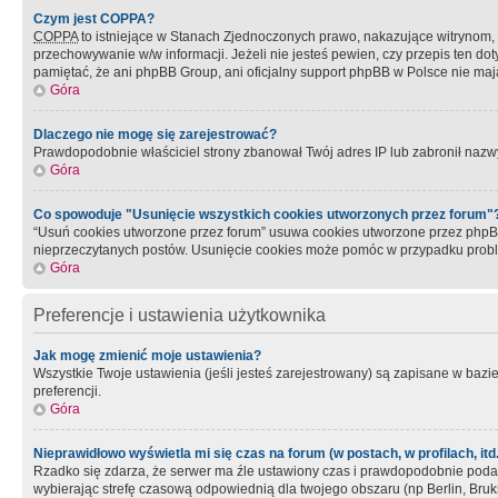
Czym jest COPPA?
COPPA
to istniejące w Stanach Zjednoczonych prawo, nakazujące witrynom
przechowywanie w/w informacji. Jeżeli nie jesteś pewien, czy przepis ten dot
pamiętać, że ani phpBB Group, ani oficjalny support phpBB w Polsce nie mają
Góra
Dlaczego nie mogę się zarejestrować?
Prawdopodobnie właściciel strony zbanował Twój adres IP lub zabronił nazwy 
Góra
Co spowoduje "Usunięcie wszystkich cookies utworzonych przez forum"
“Usuń cookies utworzone przez forum” usuwa cookies utworzone przez phpBB3
nieprzeczytanych postów. Usunięcie cookies może pomóc w przypadku pro
Góra
Preferencje i ustawienia użytkownika
Jak mogę zmienić moje ustawienia?
Wszystkie Twoje ustawienia (jeśli jesteś zarejestrowany) są zapisane w bazie 
preferencji.
Góra
Nieprawidłowo wyświetla mi się czas na forum (w postach, w profilach, itd.
Rzadko się zdarza, że serwer ma źle ustawiony czas i prawdopodobnie podane 
wybierając strefę czasową odpowiednią dla twojego obszaru (np Berlin, Bruk