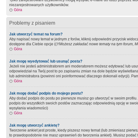
Tylko zarejestrowani użytkownicy mogą wysyłać e-maile do ludzi poprzez wbu
niezarejestrowanych użytkowników.
Góra
Problemy z pisaniem
Jak utworzyć temat na forum?
Aby napisać nowy temat w jednym z forów, kliknij odpowiedni przycisk widoc
dostępne dla Ciebie opcje ((
YMożesz zakładać nowe tematy na tym forum, Mo
Góra
Jak mogę wyedytować lub usunąć posta?
Jeżeli nie jesteś administratorem ani moderatorem możesz edytować lub usuwać
odpowiedział na Twój post to po zapisaniu zmian na dole będzie wyświetlana 
lub administratora (powinni oni poinformować dlaczego dokonali edycji). Pam
Góra
Jak mogę dodać podpis do mojego postu?
Aby dodać podpis do postu po pierwsze musisz go utworzyć w swoim profilu.
podpis do wszystkich swoich postów zaznaczając odpowiednią opcję w swoi
wysyłania wiadomości)
Góra
Jak mogę utworzyć ankietę?
Tworzenie ankiet jest proste, kiedy piszesz nowy temat (lub zmieniasz pier
to prawdopodobnie nie masz uprawnień do tworzenia ankiet). Musisz podać tyt