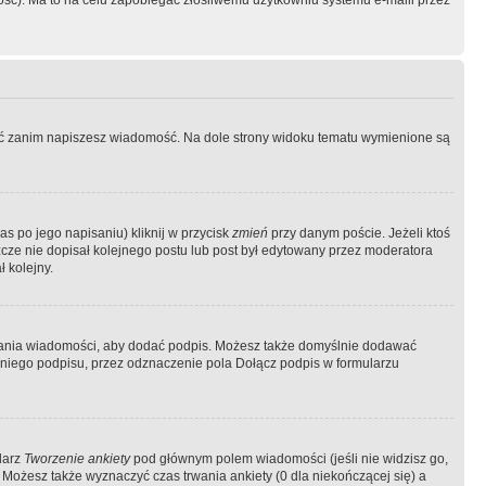
ość). Ma to na celu zapobiegać złośliwemu użytkowniu systemu e-maili przez
ować zanim napiszesz wiadomość. Na dole strony widoku tematu wymienione są
as po jego napisaniu) kliknij w przycisk
zmień
przy danym poście. Jeżeli ktoś
szcze nie dopisał kolejnego postu lub post był edytowany przez moderatora
 kolejny.
łania wiadomości, aby dodać podpis. Możesz także domyślnie dodawać
niego podpisu, przez odznaczenie pola Dołącz podpis w formularzu
larz
Tworzenie ankiety
pod głównym polem wiadomości (jeśli nie widzisz go,
 Możesz także wyznaczyć czas trwania ankiety (0 dla niekończącej się) a