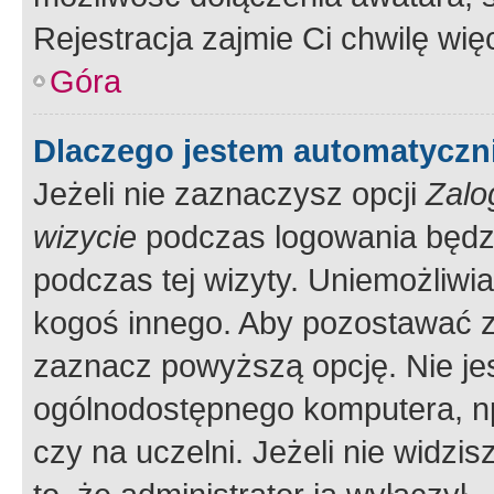
Rejestracja zajmie Ci chwilę wi
Góra
Dlaczego jestem automatycz
Jeżeli nie zaznaczysz opcji
Zalo
wizycie
podczas logowania będzi
podczas tej wizyty. Uniemożliwi
kogoś innego. Aby pozostawać 
zaznacz powyższą opcję. Nie jes
ogólnodostępnego komputera, np.
czy na uczelni. Jeżeli nie widzi