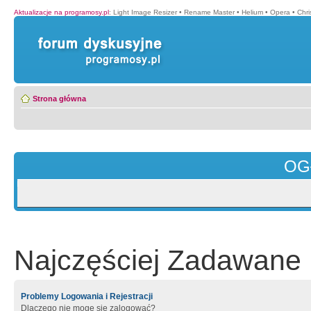
Aktualizacje na programosy.pl
:
Light Image Resizer
•
Rename Master
•
Helium
•
Opera
•
Chr
Strona główna
OG
Najczęściej Zadawane 
Problemy Logowania i Rejestracji
Dlaczego nie mogę się zalogować?