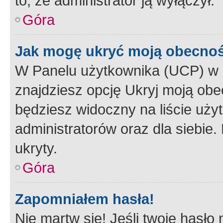
to, że administrator ją wyłączył.
Góra
Jak mogę ukryć moją obecno
W Panelu użytkownika (UCP) w 
znajdziesz opcję Ukryj moją obe
będziesz widoczny na liście użyt
administratorów oraz dla siebie.
ukryty.
Góra
Zapomniałem hasła!
Nie martw się! Jeśli twoje hasło