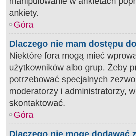
manipulowanie w ankietach popr
ankiety.
Góra
Dlaczego nie mam dostępu d
Niektóre fora mogą mieć wprowa
użytkowników albo grup. Żeby pr
potrzebować specjalnych zezwole
moderatorzy i administratorzy, w
skontaktować.
Góra
Dlaczego nie mogę dodawać 