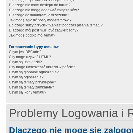
Jak mogę edytować lub usunąć ankietę?
Dlaczego nie mam dostępu do forum?
Dlaczego nie mogę dodawać załączników?
Dlaczego dostałam(em) ostrzeżenie?
Jak mogę zgłosić posty moderatorowi?
Do czego służy przycisk "Zapisz" podczas pisania tematu?
Dlaczego mój post musi być zatwierdzony?
Jak mogę podbić mój temat?
Formatowanie i typy tematów
Czym jest BBCode?
Czy mogę używać HTML?
Czym są uśmieszki?
Czy mogę umieszczać obrazki w poście?
Czym są globalne ogłoszenia?
Czym są ogłoszenia?
Czym są tematy przyklejone?
Czym są tematy zamknięte?
Czym są ikony tematu?
Problemy Logowania i R
Dlaczego nie mogę się zalog