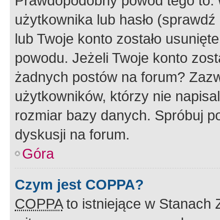
Prawdopodobny powód tego to:
użytkownika lub hasło (sprawdź e
lub Twoje konto zostało usunięte
powodu. Jeżeli Twoje konto zost
żadnych postów na forum? Zazw
użytkowników, którzy nie napisa
rozmiar bazy danych. Spróbuj po
dyskusji na forum.
Góra
Czym jest COPPA?
COPPA
to istniejące w Stanach