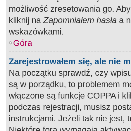
możliwość zresetowania go. Aby 
kliknij na
Zapomniałem hasła
a n
wskazówkami.
Góra
Zarejestrowałem się, ale nie 
Na początku sprawdź, czy wpisuj
są w porządku, to problemem mo
włączone są funkcje COPPA i kl
podczas rejestracji, musisz pos
instrukcjami. Jeżeli tak nie jes
Niektóre fora wymagają aktywac