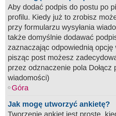
Aby dodać podpis do postu po 
profilu. Kiedy już to zrobisz m
przy formularzu wysyłania wiad
także domyślnie dodawać podpi
zaznaczając odpowiednią opcję 
pisząc post możesz zadecydowa
przez odznaczenie pola Dołącz 
wiadomości)
Góra
Jak mogę utworzyć ankietę?
Tworzenie ankiet jest proste, ki