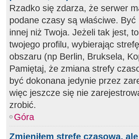
Rzadko się zdarza, że serwer m
podane czasy są właściwe. Być 
innej niż Twoja. Jeżeli tak jest,
twojego profilu, wybierając str
obszaru (np Berlin, Bruksela, Ko
Pamiętaj, że zmiana strefy czas
być dokonana jedynie przez zar
więc jeszcze się nie zarejestrow
zrobić.
Góra
Zmieniłem strefę czasową, ale