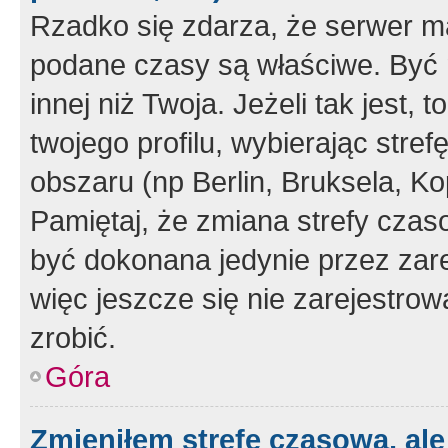
Rzadko się zdarza, że serwer m
podane czasy są właściwe. Być 
innej niż Twoja. Jeżeli tak jest,
twojego profilu, wybierając str
obszaru (np Berlin, Bruksela, Ko
Pamiętaj, że zmiana strefy czas
być dokonana jedynie przez zar
więc jeszcze się nie zarejestrow
zrobić.
Góra
Zmieniłem strefę czasową, ale