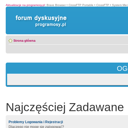
Aktualizacje na programosy.pl
:
Brave Browser
•
CrossFTP Portable
•
CrossFTP
•
System Mec
Strona główna
OG
Najczęściej Zadawane 
Problemy Logowania i Rejestracji
Dlaczego nie mogę się zalogować?