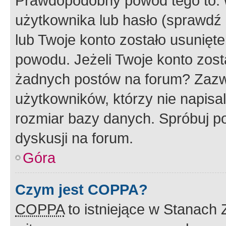
Prawdopodobny powód tego to:
użytkownika lub hasło (sprawdź e
lub Twoje konto zostało usunięte
powodu. Jeżeli Twoje konto zost
żadnych postów na forum? Zazw
użytkowników, którzy nie napisa
rozmiar bazy danych. Spróbuj po
dyskusji na forum.
Góra
Czym jest COPPA?
COPPA
to istniejące w Stanach