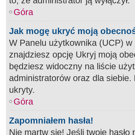
to, że administrator ją wyłączył.
Góra
Jak mogę ukryć moją obecno
W Panelu użytkownika (UCP) w 
znajdziesz opcję Ukryj moją obe
będziesz widoczny na liście użyt
administratorów oraz dla siebie.
ukryty.
Góra
Zapomniałem hasła!
Nie martw się! Jeśli twoje hasło