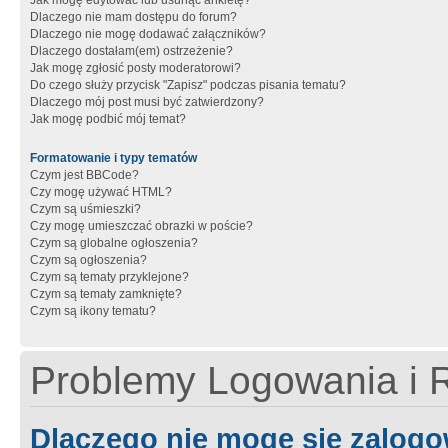
Jak mogę edytować lub usunąć ankietę?
Dlaczego nie mam dostępu do forum?
Dlaczego nie mogę dodawać załączników?
Dlaczego dostałam(em) ostrzeżenie?
Jak mogę zgłosić posty moderatorowi?
Do czego służy przycisk "Zapisz" podczas pisania tematu?
Dlaczego mój post musi być zatwierdzony?
Jak mogę podbić mój temat?
Formatowanie i typy tematów
Czym jest BBCode?
Czy mogę używać HTML?
Czym są uśmieszki?
Czy mogę umieszczać obrazki w poście?
Czym są globalne ogłoszenia?
Czym są ogłoszenia?
Czym są tematy przyklejone?
Czym są tematy zamknięte?
Czym są ikony tematu?
Problemy Logowania i R
Dlaczego nie mogę się zalog