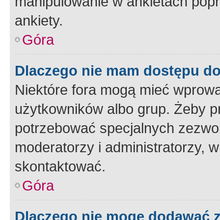
manipulowanie w ankietach popr
ankiety.
Góra
Dlaczego nie mam dostępu d
Niektóre fora mogą mieć wprowa
użytkowników albo grup. Żeby pr
potrzebować specjalnych zezwole
moderatorzy i administratorzy, w
skontaktować.
Góra
Dlaczego nie mogę dodawać 