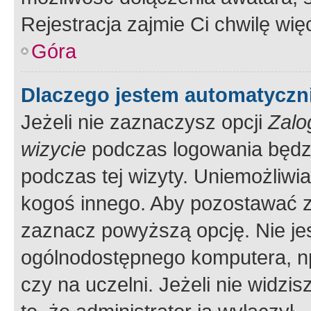
Rejestracja zajmie Ci chwilę wi
Góra
Dlaczego jestem automatycz
Jeżeli nie zaznaczysz opcji
Zalo
wizycie
podczas logowania będzi
podczas tej wizyty. Uniemożliwi
kogoś innego. Aby pozostawać 
zaznacz powyższą opcję. Nie jes
ogólnodostępnego komputera, np.
czy na uczelni. Jeżeli nie widzi