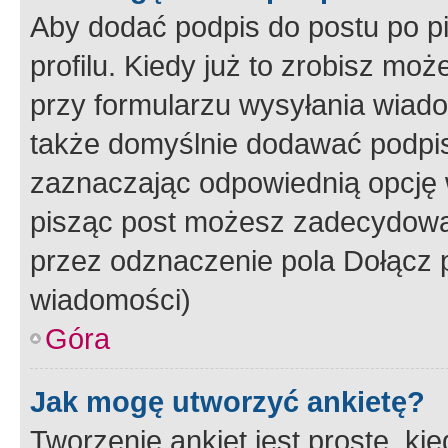
Aby dodać podpis do postu po 
profilu. Kiedy już to zrobisz m
przy formularzu wysyłania wiad
także domyślnie dodawać podpi
zaznaczając odpowiednią opcję 
pisząc post możesz zadecydowa
przez odznaczenie pola Dołącz 
wiadomości)
Góra
Jak mogę utworzyć ankietę?
Tworzenie ankiet jest proste, ki