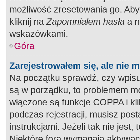
możliwość zresetowania go. Aby 
kliknij na
Zapomniałem hasła
a n
wskazówkami.
Góra
Zarejestrowałem się, ale nie 
Na początku sprawdź, czy wpisuj
są w porządku, to problemem mo
włączone są funkcje COPPA i kl
podczas rejestracji, musisz pos
instrukcjami. Jeżeli tak nie jes
Niektóre fora wymagają aktywac