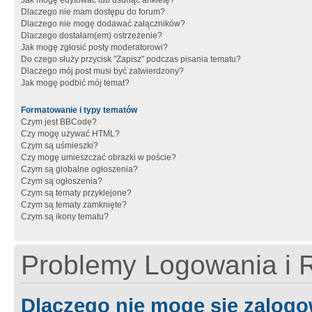
Jak mogę edytować lub usunąć ankietę?
Dlaczego nie mam dostępu do forum?
Dlaczego nie mogę dodawać załączników?
Dlaczego dostałam(em) ostrzeżenie?
Jak mogę zgłosić posty moderatorowi?
Do czego służy przycisk "Zapisz" podczas pisania tematu?
Dlaczego mój post musi być zatwierdzony?
Jak mogę podbić mój temat?
Formatowanie i typy tematów
Czym jest BBCode?
Czy mogę używać HTML?
Czym są uśmieszki?
Czy mogę umieszczać obrazki w poście?
Czym są globalne ogłoszenia?
Czym są ogłoszenia?
Czym są tematy przyklejone?
Czym są tematy zamknięte?
Czym są ikony tematu?
Problemy Logowania i R
Dlaczego nie mogę się zalog