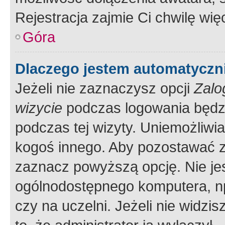
Rejestracja zajmie Ci chwilę wi
Góra
Dlaczego jestem automatycz
Jeżeli nie zaznaczysz opcji
Zalo
wizycie
podczas logowania będzi
podczas tej wizyty. Uniemożliwi
kogoś innego. Aby pozostawać 
zaznacz powyższą opcję. Nie jes
ogólnodostępnego komputera, np.
czy na uczelni. Jeżeli nie widzi