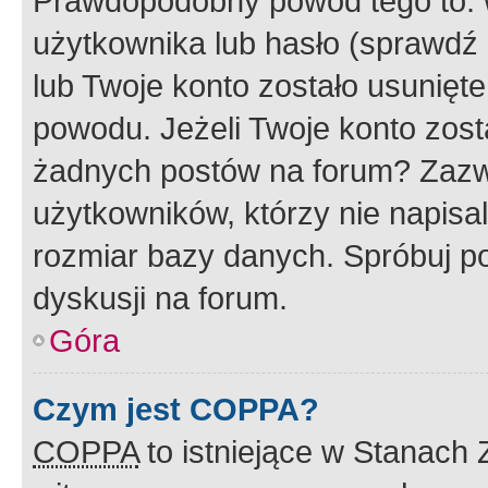
Prawdopodobny powód tego to:
użytkownika lub hasło (sprawdź e
lub Twoje konto zostało usunięte
powodu. Jeżeli Twoje konto zost
żadnych postów na forum? Zazw
użytkowników, którzy nie napisa
rozmiar bazy danych. Spróbuj po
dyskusji na forum.
Góra
Czym jest COPPA?
COPPA
to istniejące w Stanach