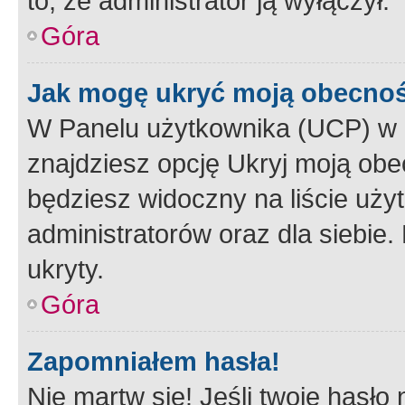
to, że administrator ją wyłączył.
Góra
Jak mogę ukryć moją obecno
W Panelu użytkownika (UCP) w 
znajdziesz opcję Ukryj moją obe
będziesz widoczny na liście użyt
administratorów oraz dla siebie.
ukryty.
Góra
Zapomniałem hasła!
Nie martw się! Jeśli twoje hasło