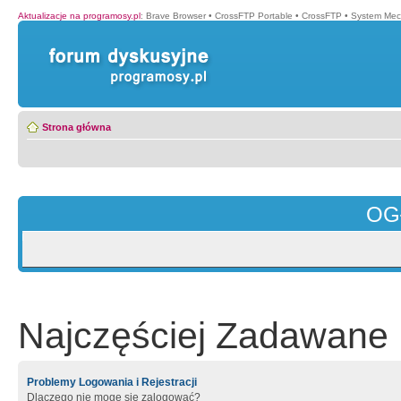
Aktualizacje na programosy.pl
:
Brave Browser
•
CrossFTP Portable
•
CrossFTP
•
System Mec
Strona główna
OG
Najczęściej Zadawane 
Problemy Logowania i Rejestracji
Dlaczego nie mogę się zalogować?