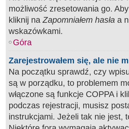
możliwość zresetowania go. Aby 
kliknij na
Zapomniałem hasła
a n
wskazówkami.
Góra
Zarejestrowałem się, ale nie 
Na początku sprawdź, czy wpisuj
są w porządku, to problemem mo
włączone są funkcje COPPA i kl
podczas rejestracji, musisz pos
instrukcjami. Jeżeli tak nie jes
Niektóre fora wymagają aktywac