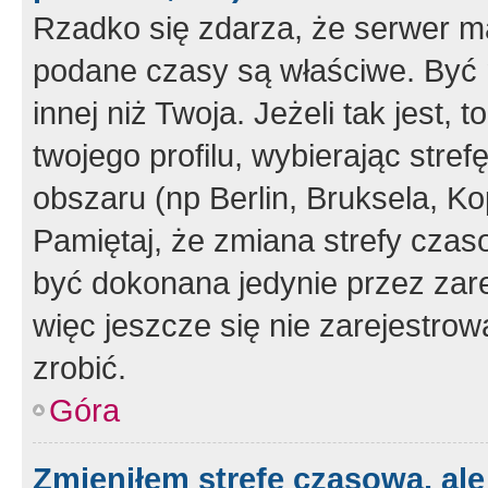
Rzadko się zdarza, że serwer m
podane czasy są właściwe. Być 
innej niż Twoja. Jeżeli tak jest,
twojego profilu, wybierając str
obszaru (np Berlin, Bruksela, Ko
Pamiętaj, że zmiana strefy czas
być dokonana jedynie przez zar
więc jeszcze się nie zarejestrow
zrobić.
Góra
Zmieniłem strefę czasową, ale