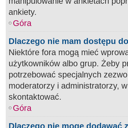
manipulowanie w ankietach popr
ankiety.
Góra
Dlaczego nie mam dostępu d
Niektóre fora mogą mieć wprowa
użytkowników albo grup. Żeby pr
potrzebować specjalnych zezwole
moderatorzy i administratorzy, w
skontaktować.
Góra
Dlaczego nie mogę dodawać 