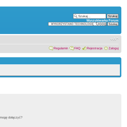
Wyszukiwarka Forum
Regulamin
FAQ
Rejestracja
Zaloguj
h mogę dołączyć?