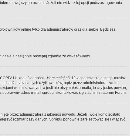
ternetowej czy na uczelni. Jeżeli nie widzisz tej opcji podczas logowania
tkowników online tylko dla administratorów oraz dla siebie. Będziesz
 hasła
a następnie postępuj zgodnie ze wskazówkami.
e COPPA i kliknąłeś odnośnik
Mam mniej niż 13 lat
podczas rejestracji, musisz
kont, bądź przez samych użytkowników, bądź przez administratora, zanim
cjami w nim zawartymi, a jeśli nie otrzymałeś e-maila, to czy jesteś pewien,
ś poprawmy adres e-mail spróbuj skontaktować się z administratorem Forum.
ięte przez administratora z jakiegoś powodu. Jeżeli Twoje konto zostało
iejszyć rozmiar bazy danych. Spróbuj ponownie zarejestrować się i włączyć