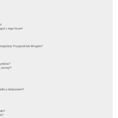
!
i!
goś z tego forum!
jej listy Przyjaciół lub Wrogów?
wyników?
 stronę!?
adki a śledzeniem?
iki?
ki?