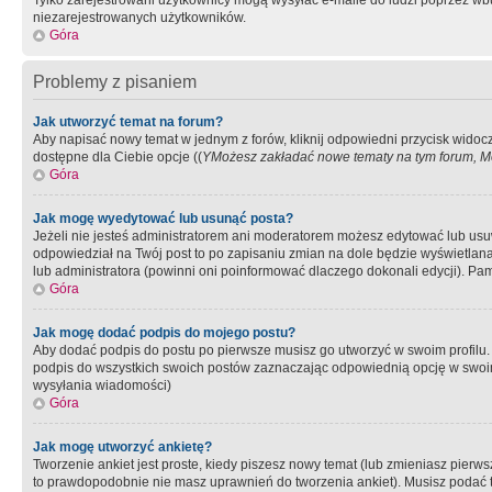
Tylko zarejestrowani użytkownicy mogą wysyłać e-maile do ludzi poprzez wbu
niezarejestrowanych użytkowników.
Góra
Problemy z pisaniem
Jak utworzyć temat na forum?
Aby napisać nowy temat w jednym z forów, kliknij odpowiedni przycisk widoc
dostępne dla Ciebie opcje ((
YMożesz zakładać nowe tematy na tym forum, Mo
Góra
Jak mogę wyedytować lub usunąć posta?
Jeżeli nie jesteś administratorem ani moderatorem możesz edytować lub usuwać
odpowiedział na Twój post to po zapisaniu zmian na dole będzie wyświetlana 
lub administratora (powinni oni poinformować dlaczego dokonali edycji). Pam
Góra
Jak mogę dodać podpis do mojego postu?
Aby dodać podpis do postu po pierwsze musisz go utworzyć w swoim profilu.
podpis do wszystkich swoich postów zaznaczając odpowiednią opcję w swoi
wysyłania wiadomości)
Góra
Jak mogę utworzyć ankietę?
Tworzenie ankiet jest proste, kiedy piszesz nowy temat (lub zmieniasz pier
to prawdopodobnie nie masz uprawnień do tworzenia ankiet). Musisz podać tyt