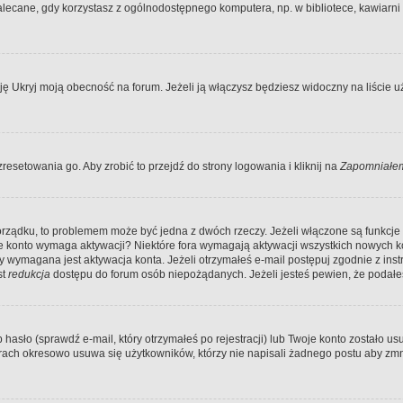
ecane, gdy korzystasz z ogólnodostępnego komputera, np. w bibliotece, kawiarni in
Ukryj moją obecność na forum. Jeżeli ją włączysz będziesz widoczny na liście uży
resetowania go. Aby zrobić to przejdź do strony logowania i kliknij na
Zapomniałem
porządku, to problemem może być jedna z dwóch rzeczy. Jeżeli włączone są funkcj
twoje konto wymaga aktywacji? Niektóre fora wymagają aktywacji wszystkich nowych 
wymagana jest aktywacja konta. Jeżeli otrzymałeś e-mail postępuj zgodnie z instruk
st
redukcja
dostępu do forum osób niepożądanych. Jeżeli jesteś pewien, że podałe
o (sprawdź e-mail, który otrzymałeś po rejestracji) lub Twoje konto zostało usun
rach okresowo usuwa się użytkowników, którzy nie napisali żadnego postu aby zmn