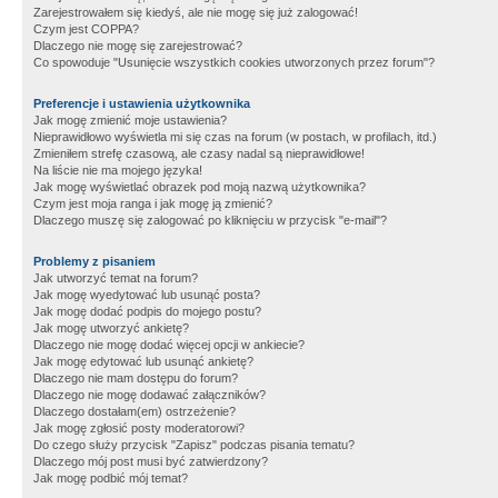
Zarejestrowałem się kiedyś, ale nie mogę się już zalogować!
Czym jest COPPA?
Dlaczego nie mogę się zarejestrować?
Co spowoduje "Usunięcie wszystkich cookies utworzonych przez forum"?
Preferencje i ustawienia użytkownika
Jak mogę zmienić moje ustawienia?
Nieprawidłowo wyświetla mi się czas na forum (w postach, w profilach, itd.)
Zmieniłem strefę czasową, ale czasy nadal są nieprawidłowe!
Na liście nie ma mojego języka!
Jak mogę wyświetlać obrazek pod moją nazwą użytkownika?
Czym jest moja ranga i jak mogę ją zmienić?
Dlaczego muszę się zalogować po kliknięciu w przycisk "e-mail"?
Problemy z pisaniem
Jak utworzyć temat na forum?
Jak mogę wyedytować lub usunąć posta?
Jak mogę dodać podpis do mojego postu?
Jak mogę utworzyć ankietę?
Dlaczego nie mogę dodać więcej opcji w ankiecie?
Jak mogę edytować lub usunąć ankietę?
Dlaczego nie mam dostępu do forum?
Dlaczego nie mogę dodawać załączników?
Dlaczego dostałam(em) ostrzeżenie?
Jak mogę zgłosić posty moderatorowi?
Do czego służy przycisk "Zapisz" podczas pisania tematu?
Dlaczego mój post musi być zatwierdzony?
Jak mogę podbić mój temat?