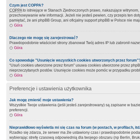
Czym jest COPPA?
COPPA
to istniejące w Stanach Zjednoczonych prawo, nakazujące witrynom
przechowywanie w/w informacji. Jeżeli nie jesteś pewien, czy przepis ten dot
pamiętać, że ani phpBB Group, ani oficjalny support phpBB w Polsce nie mają
Góra
Dlaczego nie mogę się zarejestrować?
Prawdopodobnie właściciel strony zbanował Twój adres IP lub zabronił nazwy 
Góra
Co spowoduje "Usunięcie wszystkich cookies utworzonych przez forum"
“Usuń cookies utworzone przez forum” usuwa cookies utworzone przez phpBB3
nieprzeczytanych postów. Usunięcie cookies może pomóc w przypadku pro
Góra
Preferencje i ustawienia użytkownika
Jak mogę zmienić moje ustawienia?
Wszystkie Twoje ustawienia (jeśli jesteś zarejestrowany) są zapisane w bazie 
preferencji.
Góra
Nieprawidłowo wyświetla mi się czas na forum (w postach, w profilach, itd.
Rzadko się zdarza, że serwer ma źle ustawiony czas i prawdopodobnie podane 
wybierając strefę czasową odpowiednią dla twojego obszaru (np Berlin, Bruk