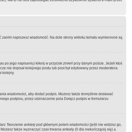
ość). Ma to na celu zapobiegać złośliwemu użytkowniu systemu e-maili przez
ować zanim napiszesz wiadomość. Na dole strony widoku tematu wymienione są
as po jego napisaniu) kliknij w przycisk
zmień
przy danym poście. Jeżeli ktoś
szcze nie dopisał kolejnego postu lub post był edytowany przez moderatora
 kolejny.
łania wiadomości, aby dodać podpis. Możesz także domyślnie dodawać
niego podpisu, przez odznaczenie pola Dołącz podpis w formularzu
larz
Tworzenie ankiety
pod głównym polem wiadomości (jeśli nie widzisz go,
 Możesz także wyznaczyć czas trwania ankiety (0 dla niekończącej się) a