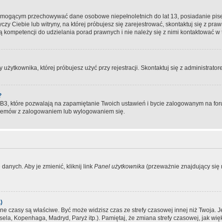
, mogącym przechowywać dane osobowe niepełnoletnich do lat 13, posiadanie pi
yczy Ciebie lub witryny, na której próbujesz się zarejestrować, skontaktuj się z pr
 kompetencji do udzielania porad prawnych i nie należy się z nimi kontaktować w te
użytkownika, której próbujesz użyć przy rejestracji. Skontaktuj się z administrat
?
, które pozwalają na zapamiętanie Twoich ustawień i bycie zalogowanym na forum
blemów z zalogowaniem lub wylogowaniem się.
danych. Aby je zmienić, kliknij link
Panel użytkownika
(przeważnie znajdujący się n
)
czasy są właściwe. Być może widzisz czas ze strefy czasowej innej niż Twoja. Jeże
sela, Kopenhaga, Madryd, Paryż itp.). Pamiętaj, że zmiana strefy czasowej, jak 