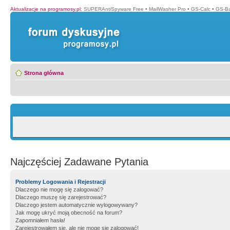
Aktualizacje na programosy.pl
:
SUPERAntiSpyware Free
•
MailWasher Pro
•
GS-Calc
•
GS-B
Strona główna
Najczęściej Zadawane Pytania
Problemy Logowania i Rejestracji
Dlaczego nie mogę się zalogować?
Dlaczego muszę się zarejestrować?
Dlaczego jestem automatycznie wylogowywany?
Jak mogę ukryć moją obecność na forum?
Zapomniałem hasła!
Zarejestrowałem się, ale nie mogę się zalogować!