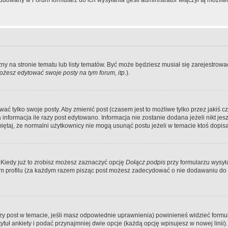
dowany w Forum formularz do ich wysyłania (jeśli administrator włączył tą możliw
zny na stronie tematu lub listy tematów. Być może będziesz musiał się zarejestr
żesz edytować swoje posty na tym forum, itp.
).
 tylko swoje posty. Aby zmienić post (czasem jest to możliwe tylko przez jakiś cz
informacja ile razy post edytowano. Informacja nie zostanie dodana jeżeli nikt je
iętaj, że normalni użytkownicy nie mogą usunąć postu jeżeli w temacie ktoś dopisał
 Kiedy już to zrobisz możesz zaznaczyć opcję
Dołącz podpis
przy formularzu wysy
m profilu (za każdym razem pisząc post możesz zadecydować o nie dodawaniu do 
wszy post w temacie, jeśli masz odpowiednie uprawnienia) powinieneś widzieć formu
uł ankiety i podać przynajmniej dwie opcje (każdą opcję wpisujesz w nowej linii).