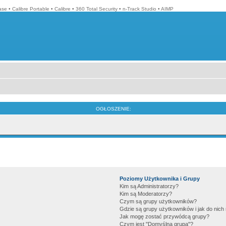
ase
•
Calibre Portable
•
Calibre
•
360 Total Security
•
n-Track Studio
•
AIMP
OGŁOSZENIE:
Poziomy Użytkownika i Grupy
Kim są Administratorzy?
Kim są Moderatorzy?
Czym są grupy użytkowników?
Gdzie są grupy użytkowników i jak do nic
Jak mogę zostać przywódcą grupy?
Czym jest "Domyślna grupa"?