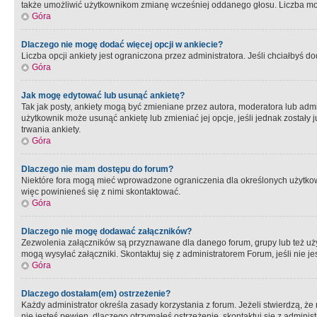
także umożliwić użytkownikom zmianę wcześniej oddanego głosu. Liczba możl
Góra
Dlaczego nie mogę dodać więcej opcji w ankiecie?
Liczba opcji ankiety jest ograniczona przez administratora. Jeśli chciałbyś do
Góra
Jak mogę edytować lub usunąć ankietę?
Tak jak posty, ankiety mogą być zmieniane przez autora, moderatora lub admi
użytkownik może usunąć ankietę lub zmieniać jej opcje, jeśli jednak został
trwania ankiety.
Góra
Dlaczego nie mam dostępu do forum?
Niektóre fora mogą mieć wprowadzone ograniczenia dla określonych użytkowni
więc powinieneś się z nimi skontaktować.
Góra
Dlaczego nie mogę dodawać załączników?
Zezwolenia załączników są przyznawane dla danego forum, grupy lub też uż
mogą wysyłać załączniki. Skontaktuj się z administratorem Forum, jeśli nie
Góra
Dlaczego dostałam(em) ostrzeżenie?
Każdy administrator określa zasady korzystania z forum. Jeżeli stwierdzą, ż
nie jesteś pewien, dlaczego otrzymałeś ostrzeżenie, skontaktuj sie z adminis