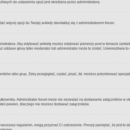
iwych do ustawienia opcji jest określana przez administratora.
dać więcej opcji do Twojej ankiety skontaktuj się z administratorem forum.
nistratora. Aby edytować ankietę musisz edytować pierwszy post w temacie (ankieta
y już oddane głosy tylko moderator lub administrator może to zrobić. Uniemożliwia
ków albo grup. Żeby przeglądać, czytać, pisać, itd. możesz potrzebować specjalny
ytkownika. Administrator forum może nie zezwalać na dodawanie załączników w o
 jesteś pewien, dlaczego nie możesz dodawać załączników.
e naruszasz regulamin, mogą przyznać Ci ostrzeżenie. Proszę pamiętać, że jest to d
tratorem.