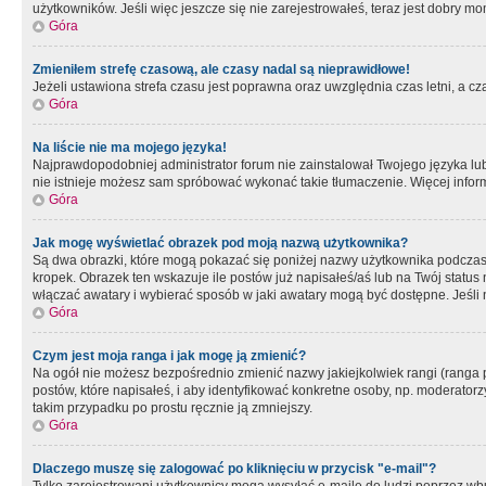
użytkowników. Jeśli więc jeszcze się nie zarejestrowałeś, teraz jest dobry mo
Góra
Zmieniłem strefę czasową, ale czasy nadal są nieprawidłowe!
Jeżeli ustawiona strefa czasu jest poprawna oraz uwzględnia czas letni, a c
Góra
Na liście nie ma mojego języka!
Najprawdopodobniej administrator forum nie zainstalował Twojego języka lub n
nie istnieje możesz sam spróbować wykonać takie tłumaczenie. Więcej inform
Góra
Jak mogę wyświetlać obrazek pod moją nazwą użytkownika?
Są dwa obrazki, które mogą pokazać się poniżej nazwy użytkownika podczas
kropek. Obrazek ten wskazuje ile postów już napisałeś/aś lub na Twój status
włączać awatary i wybierać sposób w jaki awatary mogą być dostępne. Jeśli n
Góra
Czym jest moja ranga i jak mogę ją zmienić?
Na ogół nie możesz bezpośrednio zmienić nazwy jakiejkolwiek rangi (ranga 
postów, które napisałeś, i aby identyfikować konkretne osoby, np. moderator
takim przypadku po prostu ręcznie ją zmniejszy.
Góra
Dlaczego muszę się zalogować po kliknięciu w przycisk "e-mail"?