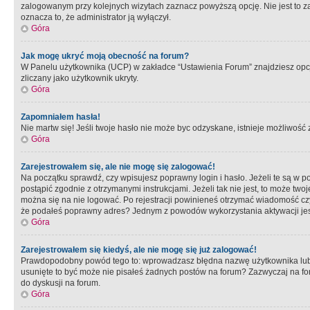
zalogowanym przy kolejnych wizytach zaznacz powyższą opcję. Nie jest to zal
oznacza to, że administrator ją wyłączył.
Góra
Jak mogę ukryć moją obecność na forum?
W Panelu użytkownika (UCP) w zakładce “Ustawienia Forum” znajdziesz opcję 
zliczany jako użytkownik ukryty.
Góra
Zapomniałem hasła!
Nie martw się! Jeśli twoje hasło nie może byc odzyskane, istnieje możliwość z
Góra
Zarejestrowałem się, ale nie mogę się zalogować!
Na początku sprawdź, czy wpisujesz poprawny login i hasło. Jeżeli te są w 
postąpić zgodnie z otrzymanymi instrukcjami. Jeżeli tak nie jest, to może 
można się na nie logować. Po rejestracji powinieneś otrzymać wiadomość czy 
że podałeś poprawny adres? Jednym z powodów wykorzystania aktywacji je
Góra
Zarejestrowałem się kiedyś, ale nie mogę się już zalogować!
Prawdopodobny powód tego to: wprowadzasz błędna nazwę użytkownika lub hasł
usunięte to być może nie pisałeś żadnych postów na forum? Zazwyczaj na fo
do dyskusji na forum.
Góra