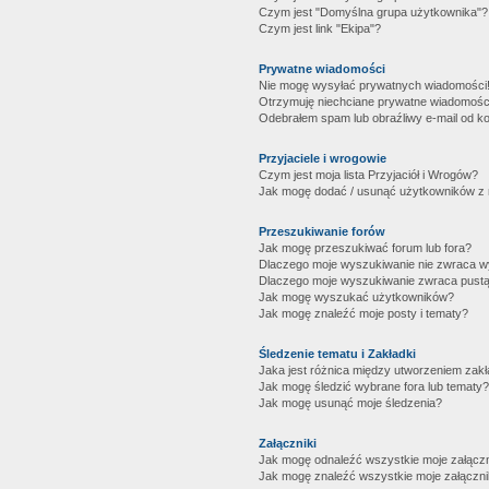
Czym jest "Domyślna grupa użytkownika"?
Czym jest link "Ekipa"?
Prywatne wiadomości
Nie mogę wysyłać prywatnych wiadomości
Otrzymuję niechciane prywatne wiadomośc
Odebrałem spam lub obraźliwy e-mail od ko
Przyjaciele i wrogowie
Czym jest moja lista Przyjaciół i Wrogów?
Jak mogę dodać / usunąć użytkowników z mo
Przeszukiwanie forów
Jak mogę przeszukiwać forum lub fora?
Dlaczego moje wyszukiwanie nie zwraca 
Dlaczego moje wyszukiwanie zwraca pustą
Jak mogę wyszukać użytkowników?
Jak mogę znaleźć moje posty i tematy?
Śledzenie tematu i Zakładki
Jaka jest różnica między utworzeniem zakł
Jak mogę śledzić wybrane fora lub tematy?
Jak mogę usunąć moje śledzenia?
Załączniki
Jak mogę odnaleźć wszystkie moje załączn
Jak mogę znaleźć wszystkie moje załączni