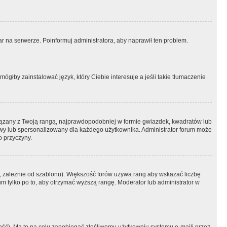
r na serwerze. Poinformuj administratora, aby naprawił ten problem.
ógłby zainstalować język, który Ciebie interesuje a jeśli takie tłumaczenie
iązany z Twoją rangą, najprawdopodobniej w formie gwiazdek, kwadratów lub
atowy lub spersonalizowany dla każdego użytkownika. Administrator forum może
o przyczyny.
, zależnie od szablonu). Większość forów używa rang aby wskazać liczbę
um tylko po to, aby otrzymać wyższą rangę. Moderator lub administrator w