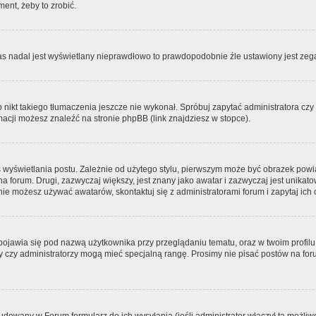
ment, żeby to zrobić.
zas nadal jest wyświetlany nieprawdłowo to prawdopodobnie źle ustawiony jest zega
ikt takiego tłumaczenia jeszcze nie wykonał. Spróbuj zapytać administratora czy m
acji możesz znaleźć na stronie phpBB (link znajdziesz w stopce).
 wyświetlania postu. Zależnie od użytego stylu, pierwszym może być obrazek pow
 na forum. Drugi, zazwyczaj większy, jest znany jako awatar i zazwyczaj jest unik
ie możesz używać awatarów, skontaktuj się z administratorami forum i zapytaj ich 
pojawia się pod nazwą użytkownika przy przeglądaniu tematu, oraz w twoim profilu
zy czy administratorzy mogą mieć specjalną rangę. Prosimy nie pisać postów na for