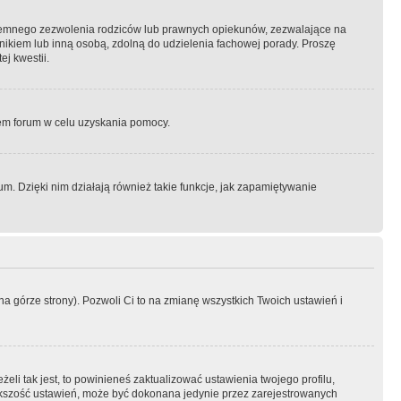
semnego zezwolenia rodziców lub prawnych opiekunów, zezwalające na
awnikiem lub inną osobą, zdolną do udzielenia fachowej porady. Proszę
j kwestii.
orem forum w celu uzyskania pomocy.
. Dzięki nim działają również takie funkcje, jak zapamiętywanie
a górze strony). Pozwoli Ci to na zmianę wszystkich Twoich ustawień i
li tak jest, to powinieneś zaktualizować ustawienia twojego profilu,
większość ustawień, może być dokonana jedynie przez zarejestrowanych