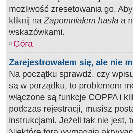
możliwość zresetowania go. Aby 
kliknij na
Zapomniałem hasła
a n
wskazówkami.
Góra
Zarejestrowałem się, ale nie 
Na początku sprawdź, czy wpisuj
są w porządku, to problemem mo
włączone są funkcje COPPA i kl
podczas rejestracji, musisz pos
instrukcjami. Jeżeli tak nie jes
Niektóre fora wymagają aktywac