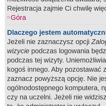
Rejestracja zajmie Ci chwilę wi
Góra
Dlaczego jestem automatycz
Jeżeli nie zaznaczysz opcji
Zalo
wizycie
podczas logowania będzi
podczas tej wizyty. Uniemożliwi
kogoś innego. Aby pozostawać 
zaznacz powyższą opcję. Nie jes
ogólnodostępnego komputera, np.
czy na uczelni. Jeżeli nie widzi