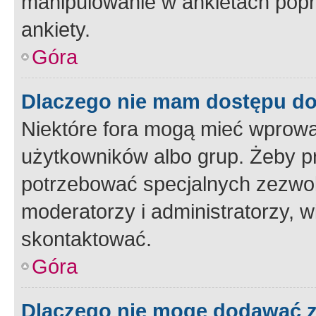
manipulowanie w ankietach popr
ankiety.
Góra
Dlaczego nie mam dostępu d
Niektóre fora mogą mieć wprowa
użytkowników albo grup. Żeby pr
potrzebować specjalnych zezwole
moderatorzy i administratorzy, w
skontaktować.
Góra
Dlaczego nie mogę dodawać 