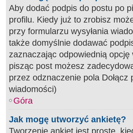
Aby dodać podpis do postu po 
profilu. Kiedy już to zrobisz m
przy formularzu wysyłania wiad
także domyślnie dodawać podpi
zaznaczając odpowiednią opcję 
pisząc post możesz zadecydowa
przez odznaczenie pola Dołącz 
wiadomości)
Góra
Jak mogę utworzyć ankietę?
Tworzenie ankiet jest proste, ki