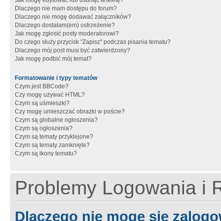
Jak mogę edytować lub usunąć ankietę?
Dlaczego nie mam dostępu do forum?
Dlaczego nie mogę dodawać załączników?
Dlaczego dostałam(em) ostrzeżenie?
Jak mogę zgłosić posty moderatorowi?
Do czego służy przycisk "Zapisz" podczas pisania tematu?
Dlaczego mój post musi być zatwierdzony?
Jak mogę podbić mój temat?
Formatowanie i typy tematów
Czym jest BBCode?
Czy mogę używać HTML?
Czym są uśmieszki?
Czy mogę umieszczać obrazki w poście?
Czym są globalne ogłoszenia?
Czym są ogłoszenia?
Czym są tematy przyklejone?
Czym są tematy zamknięte?
Czym są ikony tematu?
Problemy Logowania i R
Dlaczego nie mogę się zalog