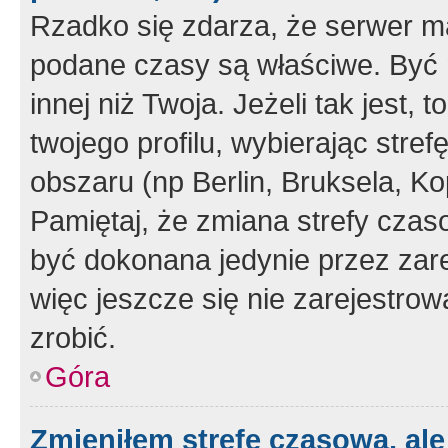
Rzadko się zdarza, że serwer m
podane czasy są właściwe. Być 
innej niż Twoja. Jeżeli tak jest,
twojego profilu, wybierając str
obszaru (np Berlin, Bruksela, Ko
Pamiętaj, że zmiana strefy czas
być dokonana jedynie przez zar
więc jeszcze się nie zarejestrow
zrobić.
Góra
Zmieniłem strefę czasową, ale