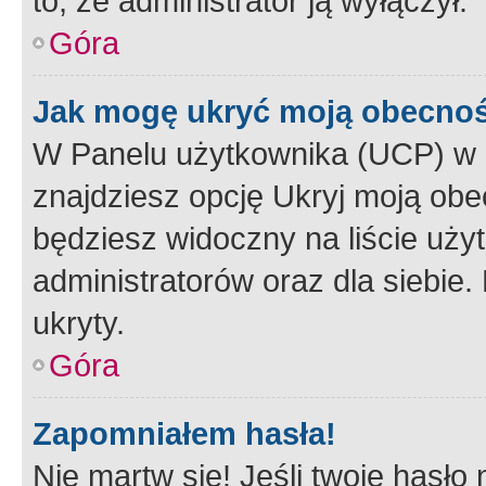
to, że administrator ją wyłączył.
Góra
Jak mogę ukryć moją obecno
W Panelu użytkownika (UCP) w 
znajdziesz opcję Ukryj moją obe
będziesz widoczny na liście użyt
administratorów oraz dla siebie.
ukryty.
Góra
Zapomniałem hasła!
Nie martw się! Jeśli twoje hasło