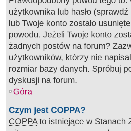
Prawdopodobny powód tego to:
użytkownika lub hasło (sprawdź e
lub Twoje konto zostało usunięte
powodu. Jeżeli Twoje konto zost
żadnych postów na forum? Zazw
użytkowników, którzy nie napisa
rozmiar bazy danych. Spróbuj po
dyskusji na forum.
Góra
Czym jest COPPA?
COPPA
to istniejące w Stanach