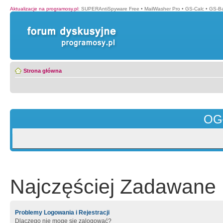
Aktualizacje na programosy.pl
:
SUPERAntiSpyware Free
•
MailWasher Pro
•
GS-Calc
•
GS-B
Strona główna
OG
Najczęściej Zadawane 
Problemy Logowania i Rejestracji
Dlaczego nie mogę się zalogować?