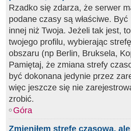
Rzadko się zdarza, że serwer m
podane czasy są właściwe. Być 
innej niż Twoja. Jeżeli tak jest,
twojego profilu, wybierając str
obszaru (np Berlin, Bruksela, Ko
Pamiętaj, że zmiana strefy czas
być dokonana jedynie przez zar
więc jeszcze się nie zarejestrow
zrobić.
Góra
Zmieniłem strefę czasową, ale