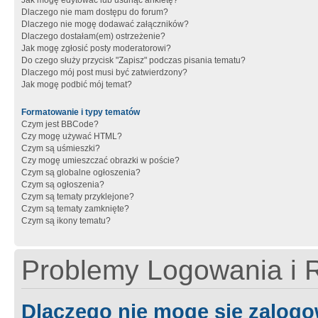
Jak mogę edytować lub usunąć ankietę?
Dlaczego nie mam dostępu do forum?
Dlaczego nie mogę dodawać załączników?
Dlaczego dostałam(em) ostrzeżenie?
Jak mogę zgłosić posty moderatorowi?
Do czego służy przycisk "Zapisz" podczas pisania tematu?
Dlaczego mój post musi być zatwierdzony?
Jak mogę podbić mój temat?
Formatowanie i typy tematów
Czym jest BBCode?
Czy mogę używać HTML?
Czym są uśmieszki?
Czy mogę umieszczać obrazki w poście?
Czym są globalne ogłoszenia?
Czym są ogłoszenia?
Czym są tematy przyklejone?
Czym są tematy zamknięte?
Czym są ikony tematu?
Problemy Logowania i R
Dlaczego nie mogę się zalog