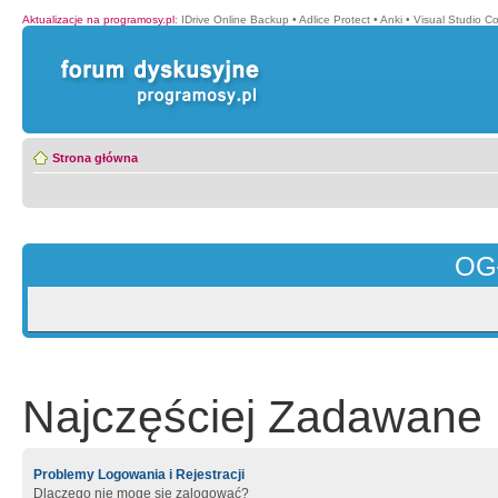
Aktualizacje na programosy.pl
:
IDrive Online Backup
•
Adlice Protect
•
Anki
•
Visual Studio C
Strona główna
OG
Najczęściej Zadawane 
Problemy Logowania i Rejestracji
Dlaczego nie mogę się zalogować?