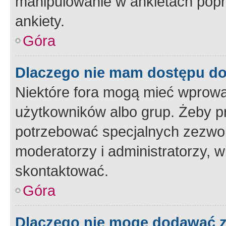
manipulowanie w ankietach popr
ankiety.
Góra
Dlaczego nie mam dostępu d
Niektóre fora mogą mieć wprowa
użytkowników albo grup. Żeby pr
potrzebować specjalnych zezwole
moderatorzy i administratorzy, w
skontaktować.
Góra
Dlaczego nie mogę dodawać 