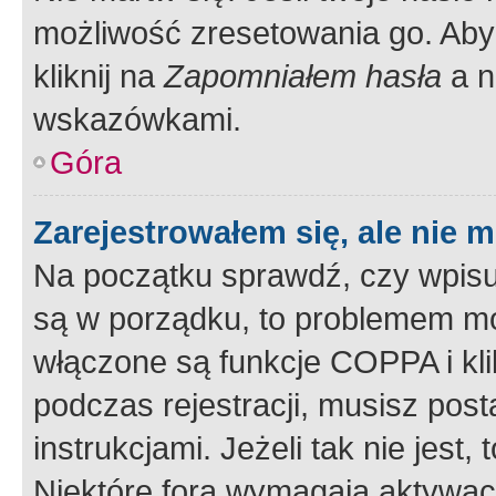
możliwość zresetowania go. Aby 
kliknij na
Zapomniałem hasła
a n
wskazówkami.
Góra
Zarejestrowałem się, ale nie 
Na początku sprawdź, czy wpisuj
są w porządku, to problemem mo
włączone są funkcje COPPA i kl
podczas rejestracji, musisz pos
instrukcjami. Jeżeli tak nie jes
Niektóre fora wymagają aktywac