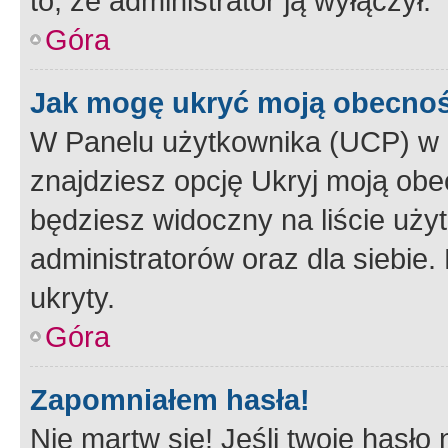
to, że administrator ją wyłączył.
Góra
Jak mogę ukryć moją obecno
W Panelu użytkownika (UCP) w 
znajdziesz opcję Ukryj moją obe
będziesz widoczny na liście użyt
administratorów oraz dla siebie.
ukryty.
Góra
Zapomniałem hasła!
Nie martw się! Jeśli twoje hasło