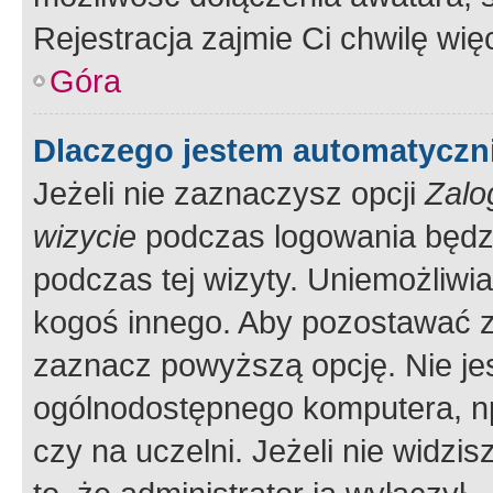
Rejestracja zajmie Ci chwilę wi
Góra
Dlaczego jestem automatycz
Jeżeli nie zaznaczysz opcji
Zalo
wizycie
podczas logowania będzi
podczas tej wizyty. Uniemożliwi
kogoś innego. Aby pozostawać 
zaznacz powyższą opcję. Nie jes
ogólnodostępnego komputera, np.
czy na uczelni. Jeżeli nie widzi