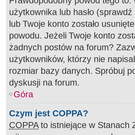
Prawdopodobny powód tego to:
użytkownika lub hasło (sprawdź e
lub Twoje konto zostało usunięte
powodu. Jeżeli Twoje konto zost
żadnych postów na forum? Zazw
użytkowników, którzy nie napisa
rozmiar bazy danych. Spróbuj po
dyskusji na forum.
Góra
Czym jest COPPA?
COPPA
to istniejące w Stanach