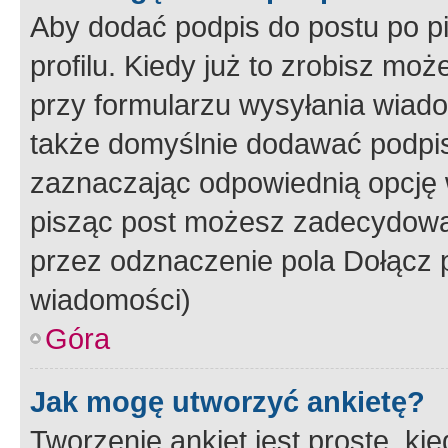
Aby dodać podpis do postu po 
profilu. Kiedy już to zrobisz m
przy formularzu wysyłania wiad
także domyślnie dodawać podpi
zaznaczając odpowiednią opcję 
pisząc post możesz zadecydowa
przez odznaczenie pola Dołącz 
wiadomości)
Góra
Jak mogę utworzyć ankietę?
Tworzenie ankiet jest proste, ki