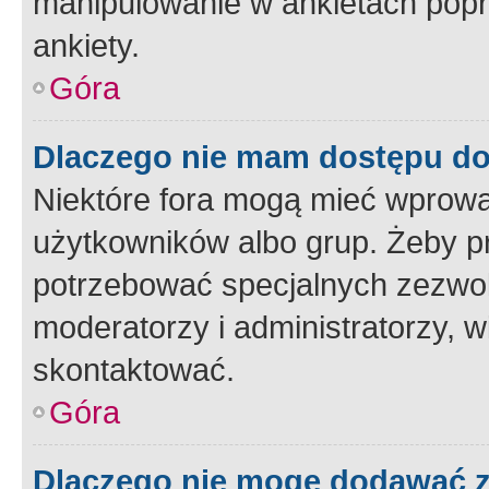
manipulowanie w ankietach popr
ankiety.
Góra
Dlaczego nie mam dostępu d
Niektóre fora mogą mieć wprowa
użytkowników albo grup. Żeby pr
potrzebować specjalnych zezwole
moderatorzy i administratorzy, w
skontaktować.
Góra
Dlaczego nie mogę dodawać 