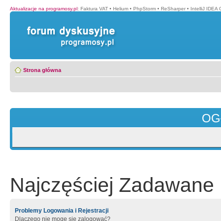
Aktualizacje na programosy.pl
:
Faktura VAT
•
Helium
•
PhpStorm
•
ReSharper
•
IntelliJ IDEA
Strona główna
OG
Najczęściej Zadawane 
Problemy Logowania i Rejestracji
Dlaczego nie mogę się zalogować?