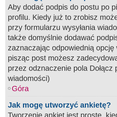
Aby dodać podpis do postu po 
profilu. Kiedy już to zrobisz m
przy formularzu wysyłania wiad
także domyślnie dodawać podpi
zaznaczając odpowiednią opcję 
pisząc post możesz zadecydowa
przez odznaczenie pola Dołącz 
wiadomości)
Góra
Jak mogę utworzyć ankietę?
Tworzenie ankiet jest proste, ki