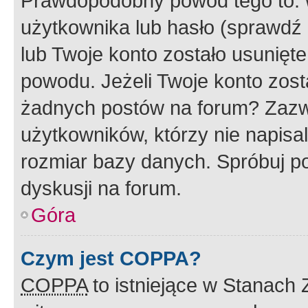
Prawdopodobny powód tego to:
użytkownika lub hasło (sprawdź e
lub Twoje konto zostało usunięte
powodu. Jeżeli Twoje konto zost
żadnych postów na forum? Zazw
użytkowników, którzy nie napisa
rozmiar bazy danych. Spróbuj po
dyskusji na forum.
Góra
Czym jest COPPA?
COPPA
to istniejące w Stanach