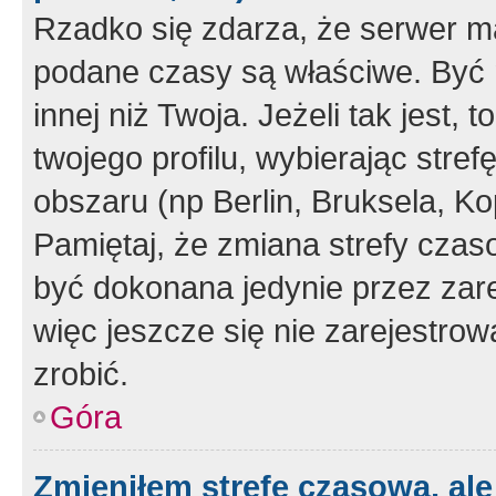
Rzadko się zdarza, że serwer m
podane czasy są właściwe. Być 
innej niż Twoja. Jeżeli tak jest,
twojego profilu, wybierając str
obszaru (np Berlin, Bruksela, Ko
Pamiętaj, że zmiana strefy czas
być dokonana jedynie przez zar
więc jeszcze się nie zarejestrow
zrobić.
Góra
Zmieniłem strefę czasową, ale