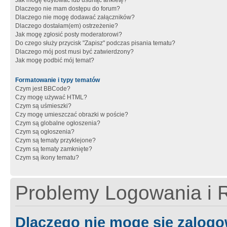
Jak mogę edytować lub usunąć ankietę?
Dlaczego nie mam dostępu do forum?
Dlaczego nie mogę dodawać załączników?
Dlaczego dostałam(em) ostrzeżenie?
Jak mogę zgłosić posty moderatorowi?
Do czego służy przycisk "Zapisz" podczas pisania tematu?
Dlaczego mój post musi być zatwierdzony?
Jak mogę podbić mój temat?
Formatowanie i typy tematów
Czym jest BBCode?
Czy mogę używać HTML?
Czym są uśmieszki?
Czy mogę umieszczać obrazki w poście?
Czym są globalne ogłoszenia?
Czym są ogłoszenia?
Czym są tematy przyklejone?
Czym są tematy zamknięte?
Czym są ikony tematu?
Problemy Logowania i R
Dlaczego nie mogę się zalog