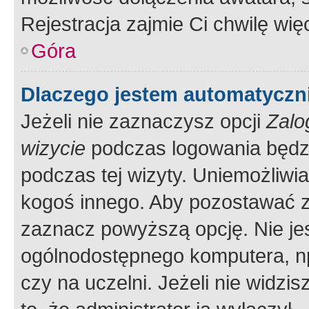
Rejestracja zajmie Ci chwilę wi
Góra
Dlaczego jestem automatycz
Jeżeli nie zaznaczysz opcji
Zalo
wizycie
podczas logowania będzi
podczas tej wizyty. Uniemożliwi
kogoś innego. Aby pozostawać 
zaznacz powyższą opcję. Nie jes
ogólnodostępnego komputera, np.
czy na uczelni. Jeżeli nie widzi