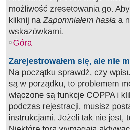
możliwość zresetowania go. Aby 
kliknij na
Zapomniałem hasła
a n
wskazówkami.
Góra
Zarejestrowałem się, ale nie 
Na początku sprawdź, czy wpisuj
są w porządku, to problemem mo
włączone są funkcje COPPA i kl
podczas rejestracji, musisz pos
instrukcjami. Jeżeli tak nie jes
Niektóre fora wymagają aktywac