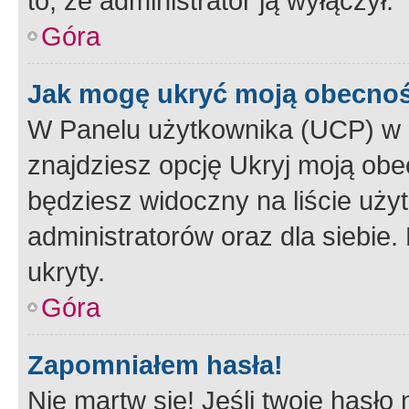
to, że administrator ją wyłączył.
Góra
Jak mogę ukryć moją obecno
W Panelu użytkownika (UCP) w 
znajdziesz opcję Ukryj moją obe
będziesz widoczny na liście użyt
administratorów oraz dla siebie.
ukryty.
Góra
Zapomniałem hasła!
Nie martw się! Jeśli twoje hasło