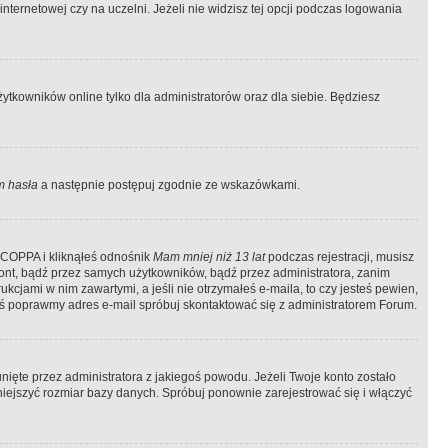
ternetowej czy na uczelni. Jeżeli nie widzisz tej opcji podczas logowania
tkowników online tylko dla administratorów oraz dla siebie. Będziesz
 hasła
a następnie postępuj zgodnie ze wskazówkami.
e COPPA i kliknąłeś odnośnik
Mam mniej niż 13 lat
podczas rejestracji, musisz
kont, bądź przez samych użytkowników, bądź przez administratora, zanim
cjami w nim zawartymi, a jeśli nie otrzymałeś e-maila, to czy jesteś pewien,
ś poprawmy adres e-mail spróbuj skontaktować się z administratorem Forum.
ięte przez administratora z jakiegoś powodu. Jeżeli Twoje konto zostało
iejszyć rozmiar bazy danych. Spróbuj ponownie zarejestrować się i włączyć