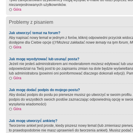
Tylko zarejestrowani użytkownicy mogą wysyłać e-maile do ludzi poprzez wbu
niezarejestrowanych użytkowników.
Góra
Problemy z pisaniem
Jak utworzyć temat na forum?
Aby napisać nowy temat w jednym z forów, kliknij odpowiedni przycisk widoc
dostępne dla Ciebie opcje ((
YMożesz zakładać nowe tematy na tym forum, Mo
Góra
Jak mogę wyedytować lub usunąć posta?
Jeżeli nie jesteś administratorem ani moderatorem możesz edytować lub usuwać
odpowiedział na Twój post to po zapisaniu zmian na dole będzie wyświetlana 
lub administratora (powinni oni poinformować dlaczego dokonali edycji). Pam
Góra
Jak mogę dodać podpis do mojego postu?
Aby dodać podpis do postu po pierwsze musisz go utworzyć w swoim profilu.
podpis do wszystkich swoich postów zaznaczając odpowiednią opcję w swoi
wysyłania wiadomości)
Góra
Jak mogę utworzyć ankietę?
Tworzenie ankiet jest proste, kiedy piszesz nowy temat (lub zmieniasz pier
to prawdopodobnie nie masz uprawnień do tworzenia ankiet). Musisz podać tyt