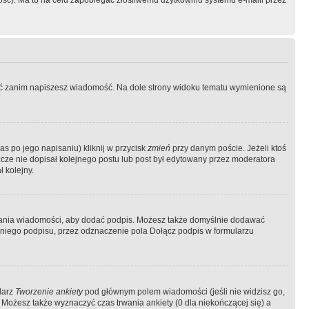
ość). Ma to na celu zapobiegać złośliwemu użytkowniu systemu e-maili przez
ować zanim napiszesz wiadomość. Na dole strony widoku tematu wymienione są
as po jego napisaniu) kliknij w przycisk
zmień
przy danym poście. Jeżeli ktoś
szcze nie dopisał kolejnego postu lub post był edytowany przez moderatora
 kolejny.
łania wiadomości, aby dodać podpis. Możesz także domyślnie dodawać
niego podpisu, przez odznaczenie pola Dołącz podpis w formularzu
larz
Tworzenie ankiety
pod głównym polem wiadomości (jeśli nie widzisz go,
 Możesz także wyznaczyć czas trwania ankiety (0 dla niekończącej się) a