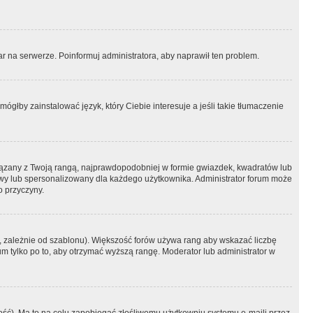
r na serwerze. Poinformuj administratora, aby naprawił ten problem.
ógłby zainstalować język, który Ciebie interesuje a jeśli takie tłumaczenie
iązany z Twoją rangą, najprawdopodobniej w formie gwiazdek, kwadratów lub
atowy lub spersonalizowany dla każdego użytkownika. Administrator forum może
o przyczyny.
, zależnie od szablonu). Większość forów używa rang aby wskazać liczbę
um tylko po to, aby otrzymać wyższą rangę. Moderator lub administrator w