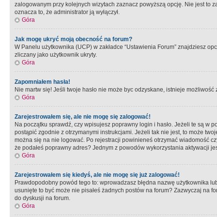
zalogowanym przy kolejnych wizytach zaznacz powyższą opcję. Nie jest to zal
oznacza to, że administrator ją wyłączył.
Góra
Jak mogę ukryć moją obecność na forum?
W Panelu użytkownika (UCP) w zakładce “Ustawienia Forum” znajdziesz opcję 
zliczany jako użytkownik ukryty.
Góra
Zapomniałem hasła!
Nie martw się! Jeśli twoje hasło nie może byc odzyskane, istnieje możliwość z
Góra
Zarejestrowałem się, ale nie mogę się zalogować!
Na początku sprawdź, czy wpisujesz poprawny login i hasło. Jeżeli te są w 
postąpić zgodnie z otrzymanymi instrukcjami. Jeżeli tak nie jest, to może 
można się na nie logować. Po rejestracji powinieneś otrzymać wiadomość czy 
że podałeś poprawny adres? Jednym z powodów wykorzystania aktywacji je
Góra
Zarejestrowałem się kiedyś, ale nie mogę się już zalogować!
Prawdopodobny powód tego to: wprowadzasz błędna nazwę użytkownika lub hasł
usunięte to być może nie pisałeś żadnych postów na forum? Zazwyczaj na fo
do dyskusji na forum.
Góra