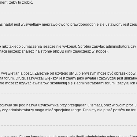
ment, żeby to zrobić.
zas nadal jest wyświetlany nieprawdłowo to prawdopodobnie źle ustawiony jest zega
ikt takiego tłumaczenia jeszcze nie wykonał. Spróbuj zapytać administratora czy m
acji możesz znaleźć na stronie phpBB (link znajdziesz w stopce).
 wyświetlania postu. Zależnie od użytego stylu, pierwszym może być obrazek pow
 na forum. Drugi, zazwyczaj większy, jest znany jako awatar i zazwyczaj jest unik
ie możesz używać awatarów, skontaktuj się z administratorami forum i zapytaj ich 
pojawia się pod nazwą użytkownika przy przeglądaniu tematu, oraz w twoim profilu
zy czy administratorzy mogą mieć specjalną rangę. Prosimy nie pisać postów na for