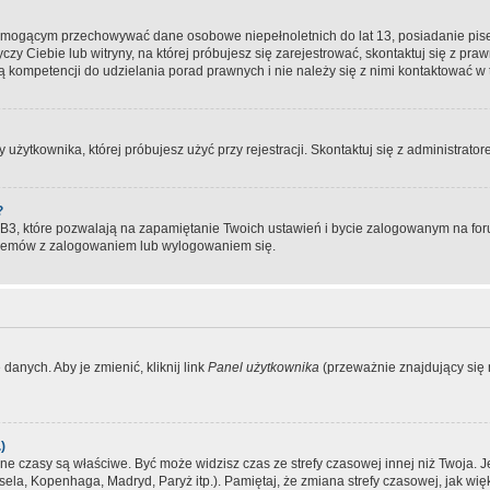
, mogącym przechowywać dane osobowe niepełnoletnich do lat 13, posiadanie pi
yczy Ciebie lub witryny, na której próbujesz się zarejestrować, skontaktuj się z pr
 kompetencji do udzielania porad prawnych i nie należy się z nimi kontaktować w te
użytkownika, której próbujesz użyć przy rejestracji. Skontaktuj się z administrat
?
, które pozwalają na zapamiętanie Twoich ustawień i bycie zalogowanym na forum
blemów z zalogowaniem lub wylogowaniem się.
danych. Aby je zmienić, kliknij link
Panel użytkownika
(przeważnie znajdujący się n
)
czasy są właściwe. Być może widzisz czas ze strefy czasowej innej niż Twoja. Jeże
sela, Kopenhaga, Madryd, Paryż itp.). Pamiętaj, że zmiana strefy czasowej, jak 