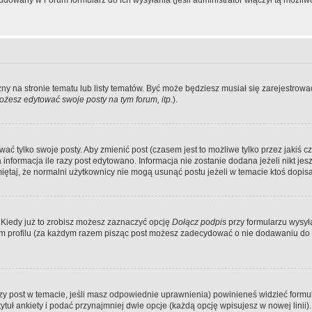
dowany w Forum formularz do ich wysyłania (jeśli administrator włączył tą możliw
zny na stronie tematu lub listy tematów. Być może będziesz musiał się zarejestr
żesz edytować swoje posty na tym forum, itp.
).
 tylko swoje posty. Aby zmienić post (czasem jest to możliwe tylko przez jakiś cz
informacja ile razy post edytowano. Informacja nie zostanie dodana jeżeli nikt je
iętaj, że normalni użytkownicy nie mogą usunąć postu jeżeli w temacie ktoś dopisał
 Kiedy już to zrobisz możesz zaznaczyć opcję
Dołącz podpis
przy formularzu wysy
m profilu (za każdym razem pisząc post możesz zadecydować o nie dodawaniu do 
wszy post w temacie, jeśli masz odpowiednie uprawnienia) powinieneś widzieć formu
uł ankiety i podać przynajmniej dwie opcje (każdą opcję wpisujesz w nowej linii).