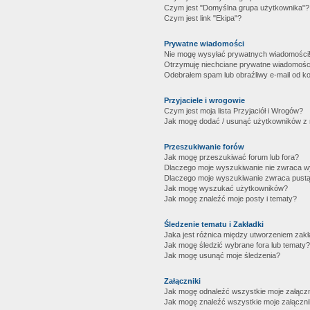
Czym jest "Domyślna grupa użytkownika"?
Czym jest link "Ekipa"?
Prywatne wiadomości
Nie mogę wysyłać prywatnych wiadomości
Otrzymuję niechciane prywatne wiadomośc
Odebrałem spam lub obraźliwy e-mail od ko
Przyjaciele i wrogowie
Czym jest moja lista Przyjaciół i Wrogów?
Jak mogę dodać / usunąć użytkowników z mo
Przeszukiwanie forów
Jak mogę przeszukiwać forum lub fora?
Dlaczego moje wyszukiwanie nie zwraca 
Dlaczego moje wyszukiwanie zwraca pustą
Jak mogę wyszukać użytkowników?
Jak mogę znaleźć moje posty i tematy?
Śledzenie tematu i Zakładki
Jaka jest różnica między utworzeniem zakł
Jak mogę śledzić wybrane fora lub tematy?
Jak mogę usunąć moje śledzenia?
Załączniki
Jak mogę odnaleźć wszystkie moje załączn
Jak mogę znaleźć wszystkie moje załączni