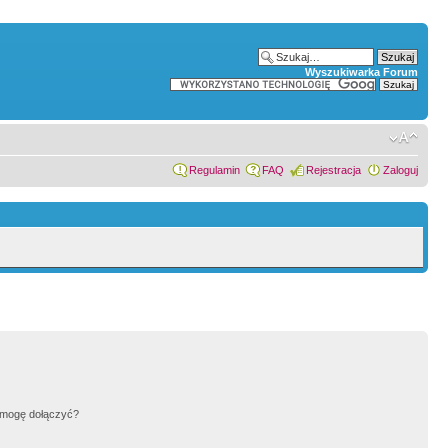
Wyszukiwarka Forum
Regulamin
FAQ
Rejestracja
Zaloguj
h mogę dołączyć?