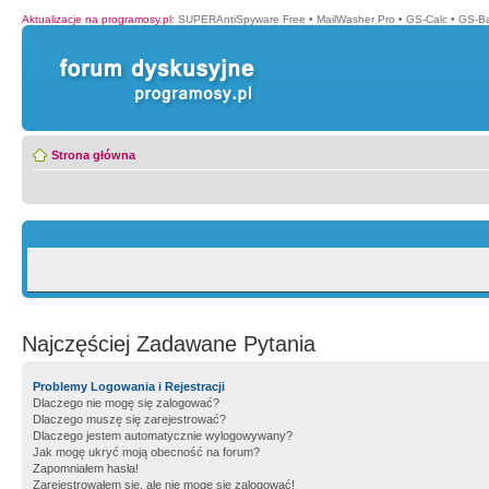
Aktualizacje na programosy.pl
:
SUPERAntiSpyware Free
•
MailWasher Pro
•
GS-Calc
•
GS-B
Strona główna
Najczęściej Zadawane Pytania
Problemy Logowania i Rejestracji
Dlaczego nie mogę się zalogować?
Dlaczego muszę się zarejestrować?
Dlaczego jestem automatycznie wylogowywany?
Jak mogę ukryć moją obecność na forum?
Zapomniałem hasła!
Zarejestrowałem się, ale nie mogę się zalogować!