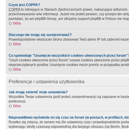
Czym jest COPPA?
COPPA
to istniejące w Stanach Zjednoczonych prawo, nakazujące witrynom
przechowywanie w/w informacji. Jeżeli nie jesteś pewien, czy przepis ten dot
pamiętać, że ani phpBB Group, ani oficjalny support phpBB w Polsce nie mają
Góra
Dlaczego nie mogę się zarejestrować?
Prawdopodobnie właściciel strony zbanował Twój adres IP lub zabronił nazwy 
Góra
Co spowoduje "Usunięcie wszystkich cookies utworzonych przez forum"
“Usuń cookies utworzone przez forum” usuwa cookies utworzone przez phpBB3
nieprzeczytanych postów. Usunięcie cookies może pomóc w przypadku pro
Góra
Preferencje i ustawienia użytkownika
Jak mogę zmienić moje ustawienia?
Wszystkie Twoje ustawienia (jeśli jesteś zarejestrowany) są zapisane w bazie 
preferencji.
Góra
Nieprawidłowo wyświetla mi się czas na forum (w postach, w profilach, itd.
Rzadko się zdarza, że serwer ma źle ustawiony czas i prawdopodobnie podane 
wybierając strefę czasową odpowiednią dla twojego obszaru (np Berlin, Bruk