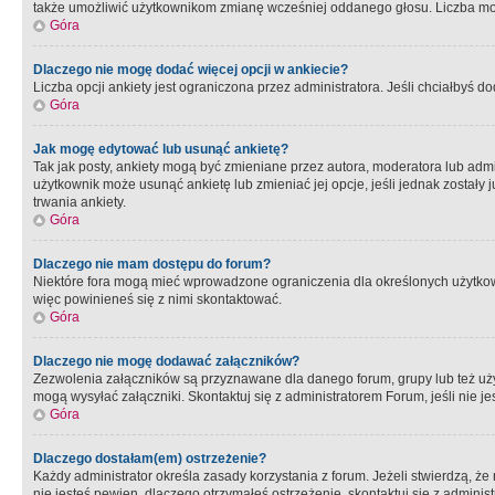
także umożliwić użytkownikom zmianę wcześniej oddanego głosu. Liczba możl
Góra
Dlaczego nie mogę dodać więcej opcji w ankiecie?
Liczba opcji ankiety jest ograniczona przez administratora. Jeśli chciałbyś do
Góra
Jak mogę edytować lub usunąć ankietę?
Tak jak posty, ankiety mogą być zmieniane przez autora, moderatora lub admi
użytkownik może usunąć ankietę lub zmieniać jej opcje, jeśli jednak został
trwania ankiety.
Góra
Dlaczego nie mam dostępu do forum?
Niektóre fora mogą mieć wprowadzone ograniczenia dla określonych użytkowni
więc powinieneś się z nimi skontaktować.
Góra
Dlaczego nie mogę dodawać załączników?
Zezwolenia załączników są przyznawane dla danego forum, grupy lub też uż
mogą wysyłać załączniki. Skontaktuj się z administratorem Forum, jeśli nie
Góra
Dlaczego dostałam(em) ostrzeżenie?
Każdy administrator określa zasady korzystania z forum. Jeżeli stwierdzą, ż
nie jesteś pewien, dlaczego otrzymałeś ostrzeżenie, skontaktuj sie z adminis