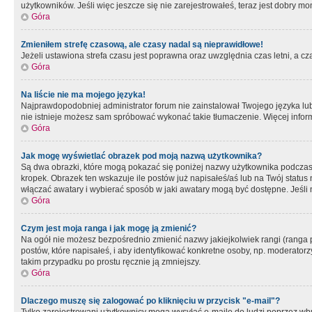
użytkowników. Jeśli więc jeszcze się nie zarejestrowałeś, teraz jest dobry mo
Góra
Zmieniłem strefę czasową, ale czasy nadal są nieprawidłowe!
Jeżeli ustawiona strefa czasu jest poprawna oraz uwzględnia czas letni, a c
Góra
Na liście nie ma mojego języka!
Najprawdopodobniej administrator forum nie zainstalował Twojego języka lub n
nie istnieje możesz sam spróbować wykonać takie tłumaczenie. Więcej inform
Góra
Jak mogę wyświetlać obrazek pod moją nazwą użytkownika?
Są dwa obrazki, które mogą pokazać się poniżej nazwy użytkownika podczas
kropek. Obrazek ten wskazuje ile postów już napisałeś/aś lub na Twój status
włączać awatary i wybierać sposób w jaki awatary mogą być dostępne. Jeśli n
Góra
Czym jest moja ranga i jak mogę ją zmienić?
Na ogół nie możesz bezpośrednio zmienić nazwy jakiejkolwiek rangi (ranga 
postów, które napisałeś, i aby identyfikować konkretne osoby, np. moderator
takim przypadku po prostu ręcznie ją zmniejszy.
Góra
Dlaczego muszę się zalogować po kliknięciu w przycisk "e-mail"?