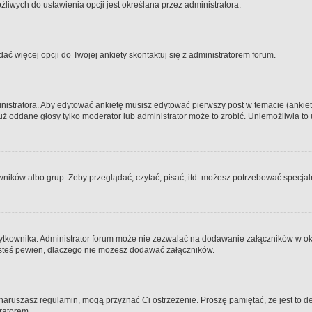
iwych do ustawienia opcji jest określana przez administratora.
dać więcej opcji do Twojej ankiety skontaktuj się z administratorem forum.
nistratora. Aby edytować ankietę musisz edytować pierwszy post w temacie (ankieta
y już oddane głosy tylko moderator lub administrator może to zrobić. Uniemożliwia
ków albo grup. Żeby przeglądać, czytać, pisać, itd. możesz potrzebować specjalny
ytkownika. Administrator forum może nie zezwalać na dodawanie załączników w o
 jesteś pewien, dlaczego nie możesz dodawać załączników.
e naruszasz regulamin, mogą przyznać Ci ostrzeżenie. Proszę pamiętać, że jest to d
tratorem.