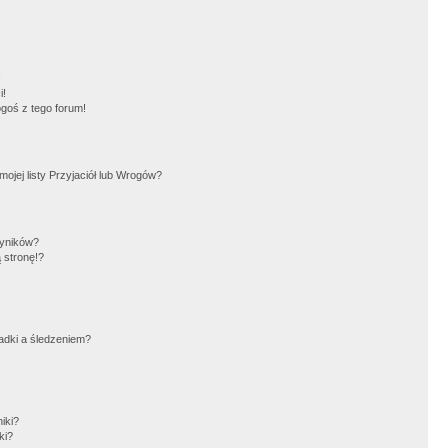
!
i!
goś z tego forum!
jej listy Przyjaciół lub Wrogów?
wyników?
 stronę!?
adki a śledzeniem?
iki?
ki?