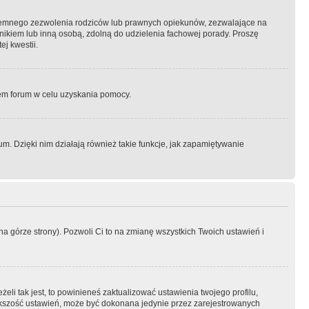
semnego zezwolenia rodziców lub prawnych opiekunów, zezwalające na
awnikiem lub inną osobą, zdolną do udzielenia fachowej porady. Proszę
j kwestii.
orem forum w celu uzyskania pomocy.
. Dzięki nim działają również takie funkcje, jak zapamiętywanie
a górze strony). Pozwoli Ci to na zmianę wszystkich Twoich ustawień i
li tak jest, to powinieneś zaktualizować ustawienia twojego profilu,
większość ustawień, może być dokonana jedynie przez zarejestrowanych