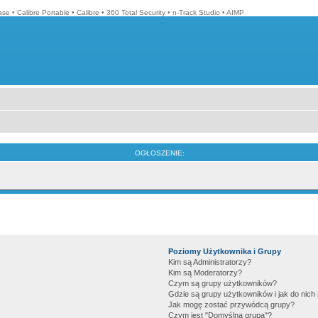
ase
•
Calibre Portable
•
Calibre
•
360 Total Security
•
n-Track Studio
•
AIMP
OGŁOSZENIE:
Poziomy Użytkownika i Grupy
Kim są Administratorzy?
Kim są Moderatorzy?
Czym są grupy użytkowników?
Gdzie są grupy użytkowników i jak do nic
Jak mogę zostać przywódcą grupy?
Czym jest "Domyślna grupa"?