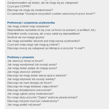
Zarejestrowałem się kiedyś, ale nie mogę się już zalogować!
Czym jest COPPA?
Dlaczego nie mogę się zarejestrować?
Co spowoduje "Usunięcie wszystkich cookies utworzonych przez forum"?
Preferencje i ustawienia użytkownika
Jak mogę zmienić moje ustawienia?
Nieprawidłowo wyświetla mi się czas na forum (w postach, w profilach, itd.)
Zmieniłem strefę czasową, ale czasy nadal są nieprawidłowe!
Na liście nie ma mojego języka!
Jak mogę wyświetlać obrazek pod moją nazwą użytkownika?
Czym jest moja ranga i jak mogę ją zmienić?
Dlaczego muszę się zalogować po kliknięciu w przycisk "e-mail"?
Problemy z pisaniem
Jak utworzyć temat na forum?
Jak mogę wyedytować lub usunąć posta?
Jak mogę dodać podpis do mojego postu?
Jak mogę utworzyć ankietę?
Dlaczego nie mogę dodać więcej opcji w ankiecie?
Jak mogę edytować lub usunąć ankietę?
Dlaczego nie mam dostępu do forum?
Dlaczego nie mogę dodawać załączników?
Dlaczego dostałam(em) ostrzeżenie?
Jak mogę zgłosić posty moderatorowi?
Do czego służy przycisk "Zapisz" podczas pisania tematu?
Dlaczego mój post musi być zatwierdzony?
Jak mogę podbić mój temat?