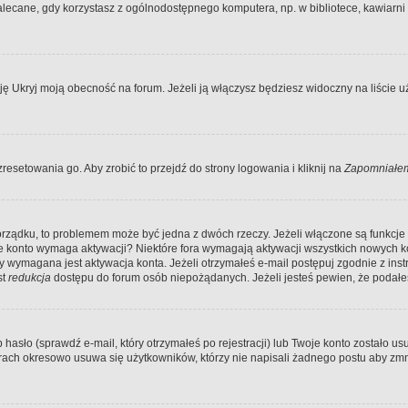
ecane, gdy korzystasz z ogólnodostępnego komputera, np. w bibliotece, kawiarni in
Ukryj moją obecność na forum. Jeżeli ją włączysz będziesz widoczny na liście uży
resetowania go. Aby zrobić to przejdź do strony logowania i kliknij na
Zapomniałem
porządku, to problemem może być jedna z dwóch rzeczy. Jeżeli włączone są funkcj
twoje konto wymaga aktywacji? Niektóre fora wymagają aktywacji wszystkich nowych 
wymagana jest aktywacja konta. Jeżeli otrzymałeś e-mail postępuj zgodnie z instruk
st
redukcja
dostępu do forum osób niepożądanych. Jeżeli jesteś pewien, że podałe
o (sprawdź e-mail, który otrzymałeś po rejestracji) lub Twoje konto zostało usun
rach okresowo usuwa się użytkowników, którzy nie napisali żadnego postu aby zmn