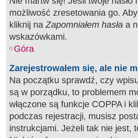
Nie martw się! Jeśli twoje hasło
możliwość zresetowania go. Aby 
kliknij na
Zapomniałem hasła
a n
wskazówkami.
Góra
Zarejestrowałem się, ale nie 
Na początku sprawdź, czy wpisuj
są w porządku, to problemem mo
włączone są funkcje COPPA i kl
podczas rejestracji, musisz pos
instrukcjami. Jeżeli tak nie jes