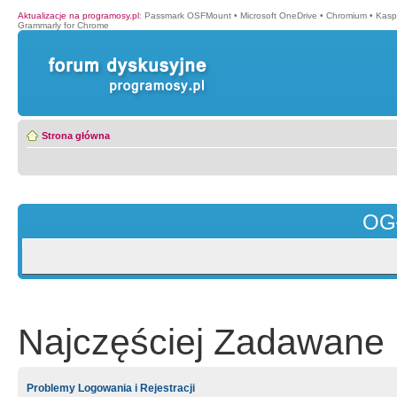
Aktualizacje na programosy.pl
:
Passmark OSFMount
•
Microsoft OneDrive
•
Chromium
•
Kasp
Grammarly for Chrome
Strona główna
OG
Najczęściej Zadawane 
Problemy Logowania i Rejestracji