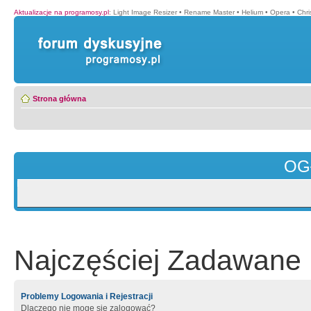
Aktualizacje na programosy.pl
:
Light Image Resizer
•
Rename Master
•
Helium
•
Opera
•
Chr
Strona główna
OG
Najczęściej Zadawane 
Problemy Logowania i Rejestracji
Dlaczego nie mogę się zalogować?