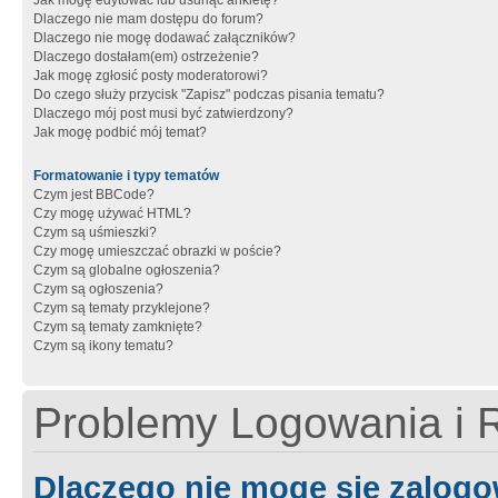
Jak mogę edytować lub usunąć ankietę?
Dlaczego nie mam dostępu do forum?
Dlaczego nie mogę dodawać załączników?
Dlaczego dostałam(em) ostrzeżenie?
Jak mogę zgłosić posty moderatorowi?
Do czego służy przycisk "Zapisz" podczas pisania tematu?
Dlaczego mój post musi być zatwierdzony?
Jak mogę podbić mój temat?
Formatowanie i typy tematów
Czym jest BBCode?
Czy mogę używać HTML?
Czym są uśmieszki?
Czy mogę umieszczać obrazki w poście?
Czym są globalne ogłoszenia?
Czym są ogłoszenia?
Czym są tematy przyklejone?
Czym są tematy zamknięte?
Czym są ikony tematu?
Problemy Logowania i R
Dlaczego nie mogę się zalog