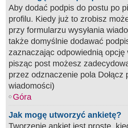
Aby dodać podpis do postu po 
profilu. Kiedy już to zrobisz m
przy formularzu wysyłania wiad
także domyślnie dodawać podpi
zaznaczając odpowiednią opcję 
pisząc post możesz zadecydowa
przez odznaczenie pola Dołącz 
wiadomości)
Góra
Jak mogę utworzyć ankietę?
Tworzenie ankiet jest proste, ki