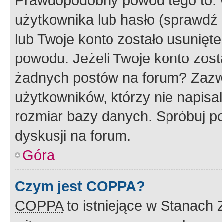
Prawdopodobny powód tego to:
użytkownika lub hasło (sprawdź e
lub Twoje konto zostało usunięte
powodu. Jeżeli Twoje konto zost
żadnych postów na forum? Zazw
użytkowników, którzy nie napisa
rozmiar bazy danych. Spróbuj po
dyskusji na forum.
Góra
Czym jest COPPA?
COPPA
to istniejące w Stanach