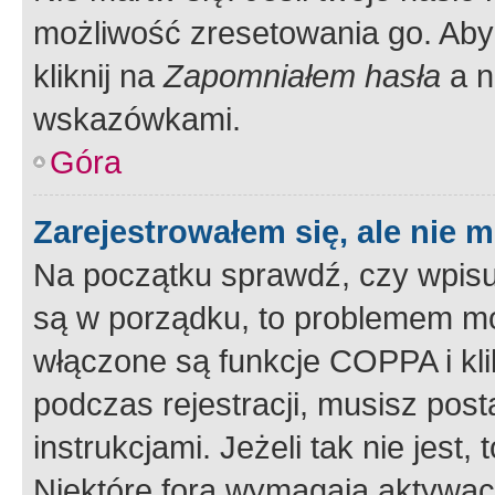
możliwość zresetowania go. Aby 
kliknij na
Zapomniałem hasła
a n
wskazówkami.
Góra
Zarejestrowałem się, ale nie 
Na początku sprawdź, czy wpisuj
są w porządku, to problemem mo
włączone są funkcje COPPA i kl
podczas rejestracji, musisz pos
instrukcjami. Jeżeli tak nie jes
Niektóre fora wymagają aktywac