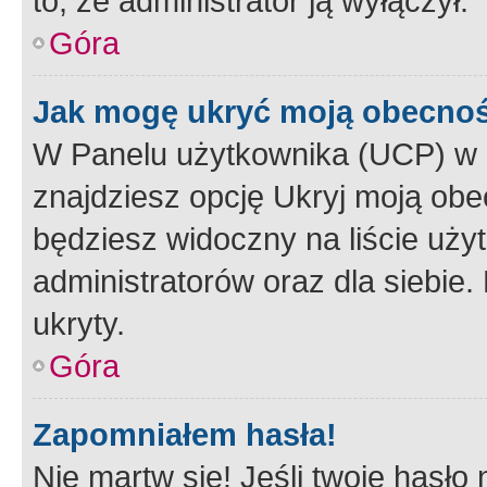
to, że administrator ją wyłączył.
Góra
Jak mogę ukryć moją obecno
W Panelu użytkownika (UCP) w 
znajdziesz opcję Ukryj moją obe
będziesz widoczny na liście użyt
administratorów oraz dla siebie.
ukryty.
Góra
Zapomniałem hasła!
Nie martw się! Jeśli twoje hasło