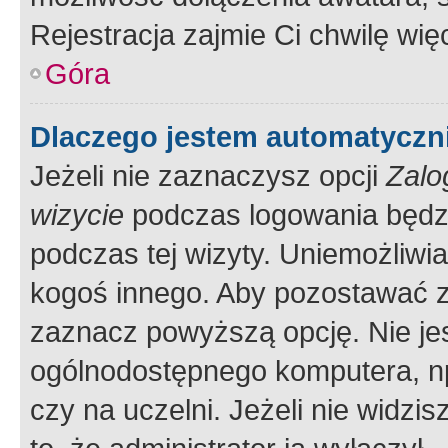
Rejestracja zajmie Ci chwilę wi
Góra
Dlaczego jestem automatycz
Jeżeli nie zaznaczysz opcji
Zalo
wizycie
podczas logowania będzi
podczas tej wizyty. Uniemożliwi
kogoś innego. Aby pozostawać 
zaznacz powyższą opcję. Nie jes
ogólnodostępnego komputera, np.
czy na uczelni. Jeżeli nie widzi