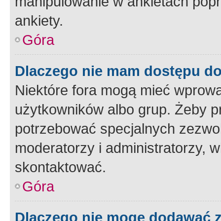
manipulowanie w ankietach popr
ankiety.
Góra
Dlaczego nie mam dostępu d
Niektóre fora mogą mieć wprowa
użytkowników albo grup. Żeby pr
potrzebować specjalnych zezwole
moderatorzy i administratorzy, w
skontaktować.
Góra
Dlaczego nie mogę dodawać 