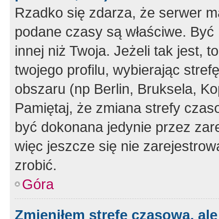
Rzadko się zdarza, że serwer m
podane czasy są właściwe. Być 
innej niż Twoja. Jeżeli tak jest,
twojego profilu, wybierając str
obszaru (np Berlin, Bruksela, Ko
Pamiętaj, że zmiana strefy czas
być dokonana jedynie przez zar
więc jeszcze się nie zarejestrow
zrobić.
Góra
Zmieniłem strefę czasową, ale