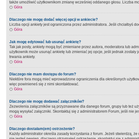
także umożliwić użytkownikom zmianę wcześniej oddanego głosu. Liczba możl
Góra
Dlaczego nie mogę dodać więcej opcji w ankiecie?
Liczba opcji ankiety jest ograniczona przez administratora. Jeśli chciałbyś do
Góra
Jak mogę edytować lub usunąć ankietę?
Tak jak posty, ankiety mogą być zmieniane przez autora, moderatora lub admi
użytkownik może usunąć ankietę lub zmieniać jej opcje, jeśli jednak został
trwania ankiety.
Góra
Dlaczego nie mam dostępu do forum?
Niektóre fora mogą mieć wprowadzone ograniczenia dla określonych użytkowni
więc powinieneś się z nimi skontaktować.
Góra
Dlaczego nie mogę dodawać załączników?
Zezwolenia załączników są przyznawane dla danego forum, grupy lub też uż
mogą wysyłać załączniki. Skontaktuj się z administratorem Forum, jeśli nie
Góra
Dlaczego dostałam(em) ostrzeżenie?
Każdy administrator określa zasady korzystania z forum. Jeżeli stwierdzą, ż
nie jesteś pewien, dlaczego otrzymałeś ostrzeżenie, skontaktuj sie z adminis