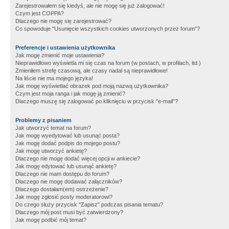
Zarejestrowałem się kiedyś, ale nie mogę się już zalogować!
Czym jest COPPA?
Dlaczego nie mogę się zarejestrować?
Co spowoduje "Usunięcie wszystkich cookies utworzonych przez forum"?
Preferencje i ustawienia użytkownika
Jak mogę zmienić moje ustawienia?
Nieprawidłowo wyświetla mi się czas na forum (w postach, w profilach, itd.)
Zmieniłem strefę czasową, ale czasy nadal są nieprawidłowe!
Na liście nie ma mojego języka!
Jak mogę wyświetlać obrazek pod moją nazwą użytkownika?
Czym jest moja ranga i jak mogę ją zmienić?
Dlaczego muszę się zalogować po kliknięciu w przycisk "e-mail"?
Problemy z pisaniem
Jak utworzyć temat na forum?
Jak mogę wyedytować lub usunąć posta?
Jak mogę dodać podpis do mojego postu?
Jak mogę utworzyć ankietę?
Dlaczego nie mogę dodać więcej opcji w ankiecie?
Jak mogę edytować lub usunąć ankietę?
Dlaczego nie mam dostępu do forum?
Dlaczego nie mogę dodawać załączników?
Dlaczego dostałam(em) ostrzeżenie?
Jak mogę zgłosić posty moderatorowi?
Do czego służy przycisk "Zapisz" podczas pisania tematu?
Dlaczego mój post musi być zatwierdzony?
Jak mogę podbić mój temat?