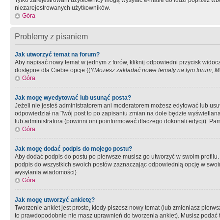
Tylko zarejestrowani użytkownicy mogą wysyłać e-maile do ludzi poprzez wbu
niezarejestrowanych użytkowników.
Góra
Problemy z pisaniem
Jak utworzyć temat na forum?
Aby napisać nowy temat w jednym z forów, kliknij odpowiedni przycisk widoc
dostępne dla Ciebie opcje ((
YMożesz zakładać nowe tematy na tym forum, Mo
Góra
Jak mogę wyedytować lub usunąć posta?
Jeżeli nie jesteś administratorem ani moderatorem możesz edytować lub usuwać
odpowiedział na Twój post to po zapisaniu zmian na dole będzie wyświetlana 
lub administratora (powinni oni poinformować dlaczego dokonali edycji). Pam
Góra
Jak mogę dodać podpis do mojego postu?
Aby dodać podpis do postu po pierwsze musisz go utworzyć w swoim profilu.
podpis do wszystkich swoich postów zaznaczając odpowiednią opcję w swoi
wysyłania wiadomości)
Góra
Jak mogę utworzyć ankietę?
Tworzenie ankiet jest proste, kiedy piszesz nowy temat (lub zmieniasz pier
to prawdopodobnie nie masz uprawnień do tworzenia ankiet). Musisz podać tyt