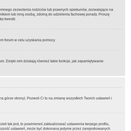
semnego zezwolenia rodziców lub prawnych opiekunów, zezwalające na
awnikiem lub inną osobą, zdolną do udzielenia fachowej porady. Proszę
j kwestii.
orem forum w celu uzyskania pomocy.
. Dzięki nim działają również takie funkcje, jak zapamiętywanie
a górze strony). Pozwoli Ci to na zmianę wszystkich Twoich ustawień i
li tak jest, to powinieneś zaktualizować ustawienia twojego profilu,
większość ustawień, może być dokonana jedynie przez zarejestrowanych