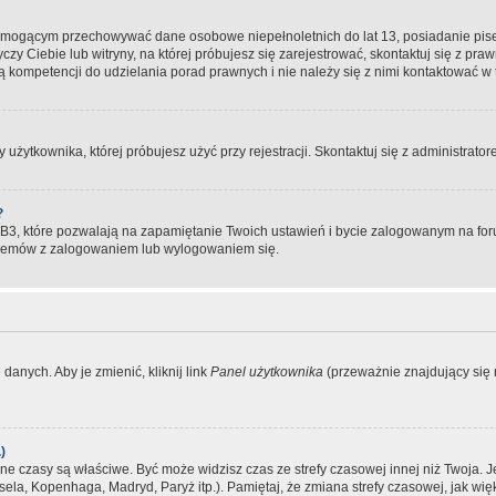
, mogącym przechowywać dane osobowe niepełnoletnich do lat 13, posiadanie pi
yczy Ciebie lub witryny, na której próbujesz się zarejestrować, skontaktuj się z pr
 kompetencji do udzielania porad prawnych i nie należy się z nimi kontaktować w te
użytkownika, której próbujesz użyć przy rejestracji. Skontaktuj się z administrat
?
, które pozwalają na zapamiętanie Twoich ustawień i bycie zalogowanym na forum
blemów z zalogowaniem lub wylogowaniem się.
danych. Aby je zmienić, kliknij link
Panel użytkownika
(przeważnie znajdujący się n
)
czasy są właściwe. Być może widzisz czas ze strefy czasowej innej niż Twoja. Jeże
sela, Kopenhaga, Madryd, Paryż itp.). Pamiętaj, że zmiana strefy czasowej, jak 