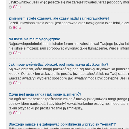
użytkowników. Jeśli więc jeszcze się nie zarejestrowałeś, teraz jest dobry mo
Góra
Zmieniłem strefę czasową, ale czasy nadal są nieprawidłowe!
Jeżeli ustawiona strefa czasu jest poprawna oraz uwzględnia czas letni, a c
Góra
Na liście nie ma mojego języka!
Najprawdopodobniej administrator forum nie zainstalował Twojego języka lub n
nie istnieje możesz sam spróbować wykonać takie tłumaczenie. Więcej inform
Góra
Jak mogę wyświetlać obrazek pod moją nazwą użytkownika?
Są dwa obrazki, które mogą pokazać się poniżej nazwy użytkownika podczas
kropek. Obrazek ten wskazuje ile postów już napisałeś/aś lub na Twój status
włączać awatary i wybierać sposób w jaki awatary mogą być dostępne. Jeśli n
Góra
Czym jest moja ranga i jak mogę ją zmienić?
Na ogół nie możesz bezpośrednio zmienić nazwy jakiejkolwiek rangi (ranga 
postów, które napisałeś, i aby identyfikować konkretne osoby, np. moderator
takim przypadku po prostu ręcznie ją zmniejszy.
Góra
Dlaczego muszę się zalogować po kliknięciu w przycisk "e-mail"?