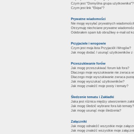
Czym jest "Domyślna grupa użytkownika"?
Czym jest link "Ekipa"?
Prywatne wiadomości
Nie mogę wysyłać prywatnych wiadomości
Otrzymuję niechciane prywatne wiadomośc
Odebrałem spam lub obraźliwy e-mail od ko
Przyjaciele i wrogowie
Czym jest moja lista Przyjaciół i Wrogów?
Jak mogę dodać / usunąć użytkowników z mo
Przeszukiwanie forów
Jak mogę przeszukiwać forum lub fora?
Dlaczego moje wyszukiwanie nie zwraca 
Dlaczego moje wyszukiwanie zwraca pustą
Jak mogę wyszukać użytkowników?
Jak mogę znaleźć moje posty i tematy?
Śledzenie tematu i Zakładki
Jaka jest różnica między utworzeniem zakł
Jak mogę śledzić wybrane fora lub tematy?
Jak mogę usunąć moje śledzenia?
Załączniki
Jak mogę odnaleźć wszystkie moje załączn
Jak mogę znaleźć wszystkie moje załączni