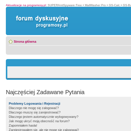
Aktualizacje na programosy.pl
:
SUPERAntiSpyware Free
•
MailWasher Pro
•
GS-Calc
•
GS-B
Strona główna
Najczęściej Zadawane Pytania
Problemy Logowania i Rejestracji
Dlaczego nie mogę się zalogować?
Dlaczego muszę się zarejestrować?
Dlaczego jestem automatycznie wylogowywany?
Jak mogę ukryć moją obecność na forum?
Zapomniałem hasła!
Zarejestrowałem się, ale nie mogę się zalogować!