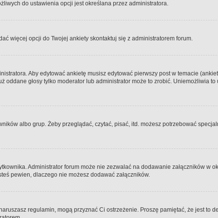
iwych do ustawienia opcji jest określana przez administratora.
dać więcej opcji do Twojej ankiety skontaktuj się z administratorem forum.
nistratora. Aby edytować ankietę musisz edytować pierwszy post w temacie (ankieta
y już oddane głosy tylko moderator lub administrator może to zrobić. Uniemożliwia
ków albo grup. Żeby przeglądać, czytać, pisać, itd. możesz potrzebować specjalny
ytkownika. Administrator forum może nie zezwalać na dodawanie załączników w o
 jesteś pewien, dlaczego nie możesz dodawać załączników.
e naruszasz regulamin, mogą przyznać Ci ostrzeżenie. Proszę pamiętać, że jest to d
tratorem.