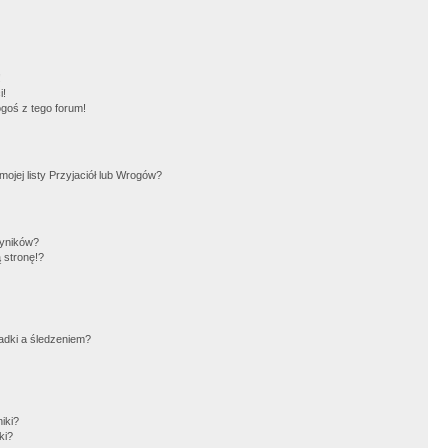
!
i!
goś z tego forum!
jej listy Przyjaciół lub Wrogów?
wyników?
 stronę!?
adki a śledzeniem?
iki?
ki?