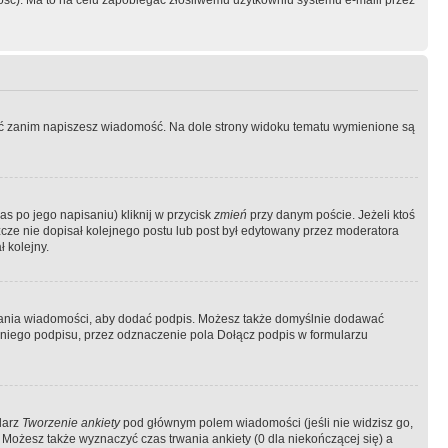
ość). Ma to na celu zapobiegać złośliwemu użytkowniu systemu e-maili przez
ować zanim napiszesz wiadomość. Na dole strony widoku tematu wymienione są
as po jego napisaniu) kliknij w przycisk
zmień
przy danym poście. Jeżeli ktoś
szcze nie dopisał kolejnego postu lub post był edytowany przez moderatora
 kolejny.
łania wiadomości, aby dodać podpis. Możesz także domyślnie dodawać
niego podpisu, przez odznaczenie pola Dołącz podpis w formularzu
larz
Tworzenie ankiety
pod głównym polem wiadomości (jeśli nie widzisz go,
 Możesz także wyznaczyć czas trwania ankiety (0 dla niekończącej się) a