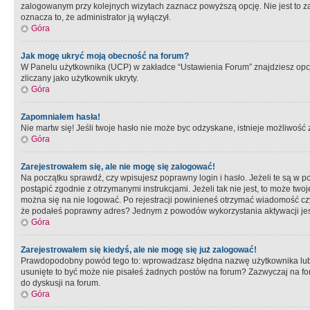
zalogowanym przy kolejnych wizytach zaznacz powyższą opcję. Nie jest to zal
oznacza to, że administrator ją wyłączył.
Góra
Jak mogę ukryć moją obecność na forum?
W Panelu użytkownika (UCP) w zakładce “Ustawienia Forum” znajdziesz opcję 
zliczany jako użytkownik ukryty.
Góra
Zapomniałem hasła!
Nie martw się! Jeśli twoje hasło nie może byc odzyskane, istnieje możliwość z
Góra
Zarejestrowałem się, ale nie mogę się zalogować!
Na początku sprawdź, czy wpisujesz poprawny login i hasło. Jeżeli te są w 
postąpić zgodnie z otrzymanymi instrukcjami. Jeżeli tak nie jest, to może 
można się na nie logować. Po rejestracji powinieneś otrzymać wiadomość czy 
że podałeś poprawny adres? Jednym z powodów wykorzystania aktywacji je
Góra
Zarejestrowałem się kiedyś, ale nie mogę się już zalogować!
Prawdopodobny powód tego to: wprowadzasz błędna nazwę użytkownika lub hasł
usunięte to być może nie pisałeś żadnych postów na forum? Zazwyczaj na fo
do dyskusji na forum.
Góra