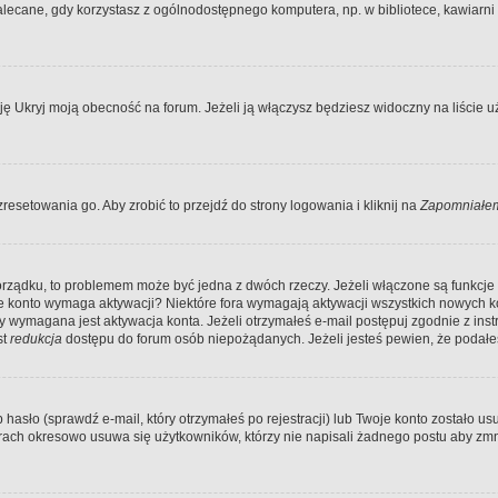
ecane, gdy korzystasz z ogólnodostępnego komputera, np. w bibliotece, kawiarni in
Ukryj moją obecność na forum. Jeżeli ją włączysz będziesz widoczny na liście uży
resetowania go. Aby zrobić to przejdź do strony logowania i kliknij na
Zapomniałem
porządku, to problemem może być jedna z dwóch rzeczy. Jeżeli włączone są funkcj
twoje konto wymaga aktywacji? Niektóre fora wymagają aktywacji wszystkich nowych 
wymagana jest aktywacja konta. Jeżeli otrzymałeś e-mail postępuj zgodnie z instruk
st
redukcja
dostępu do forum osób niepożądanych. Jeżeli jesteś pewien, że podałe
o (sprawdź e-mail, który otrzymałeś po rejestracji) lub Twoje konto zostało usun
rach okresowo usuwa się użytkowników, którzy nie napisali żadnego postu aby zmn