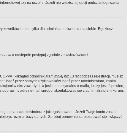
ternetowej czy na uczelni. Jeżeli nie widzisz tej opcji podczas logowania
tkowników online tylko dla administratorów oraz dla siebie. Będziesz
 hasła
a następnie postępuj zgodnie ze wskazówkami.
e COPPA i kliknąłeś odnośnik
Mam mniej niż 13 lat
podczas rejestracji, musisz
kont, bądź przez samych użytkowników, bądź przez administratora, zanim
cjami w nim zawartymi, a jeśli nie otrzymałeś e-maila, to czy jesteś pewien,
ś poprawmy adres e-mail spróbuj skontaktować się z administratorem Forum.
ięte przez administratora z jakiegoś powodu. Jeżeli Twoje konto zostało
iejszyć rozmiar bazy danych. Spróbuj ponownie zarejestrować się i włączyć