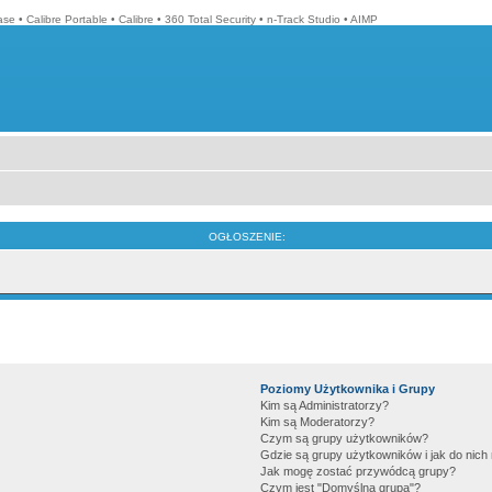
ase
•
Calibre Portable
•
Calibre
•
360 Total Security
•
n-Track Studio
•
AIMP
OGŁOSZENIE:
Poziomy Użytkownika i Grupy
Kim są Administratorzy?
Kim są Moderatorzy?
Czym są grupy użytkowników?
Gdzie są grupy użytkowników i jak do nic
Jak mogę zostać przywódcą grupy?
Czym jest "Domyślna grupa"?