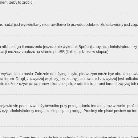
ment, żeby to zrobić.
zas nadal jest wyświetlany nieprawdłowo to prawdopodobnie źle ustawiony jest zega
ikt takiego tłumaczenia jeszcze nie wykonał. Spróbuj zapytać administratora czy m
acji możesz znaleźć na stronie phpBB (link znajdziesz w stopce).
 wyświetlania postu. Zależnie od użytego stylu, pierwszym może być obrazek pow
 na forum. Drugi, zazwyczaj większy, jest znany jako awatar i zazwyczaj jest unik
ie możesz używać awatarów, skontaktuj się z administratorami forum i zapytaj ich 
pojawia się pod nazwą użytkownika przy przeglądaniu tematu, oraz w twoim profilu
zy czy administratorzy mogą mieć specjalną rangę. Prosimy nie pisać postów na for