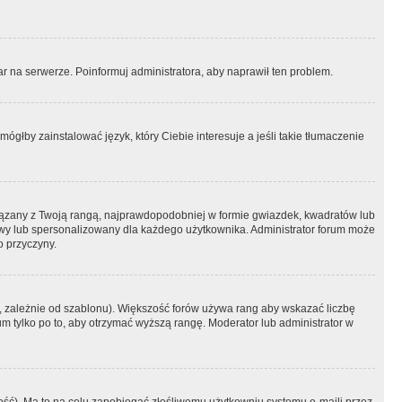
r na serwerze. Poinformuj administratora, aby naprawił ten problem.
ógłby zainstalować język, który Ciebie interesuje a jeśli takie tłumaczenie
iązany z Twoją rangą, najprawdopodobniej w formie gwiazdek, kwadratów lub
atowy lub spersonalizowany dla każdego użytkownika. Administrator forum może
o przyczyny.
, zależnie od szablonu). Większość forów używa rang aby wskazać liczbę
um tylko po to, aby otrzymać wyższą rangę. Moderator lub administrator w