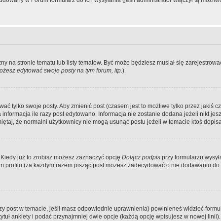
dowany w Forum formularz do ich wysyłania (jeśli administrator włączył tą możliw
zny na stronie tematu lub listy tematów. Być może będziesz musiał się zarejestr
żesz edytować swoje posty na tym forum, itp.
).
 tylko swoje posty. Aby zmienić post (czasem jest to możliwe tylko przez jakiś cz
informacja ile razy post edytowano. Informacja nie zostanie dodana jeżeli nikt je
iętaj, że normalni użytkownicy nie mogą usunąć postu jeżeli w temacie ktoś dopisał
 Kiedy już to zrobisz możesz zaznaczyć opcję
Dołącz podpis
przy formularzu wysy
m profilu (za każdym razem pisząc post możesz zadecydować o nie dodawaniu do 
wszy post w temacie, jeśli masz odpowiednie uprawnienia) powinieneś widzieć formu
uł ankiety i podać przynajmniej dwie opcje (każdą opcję wpisujesz w nowej linii).