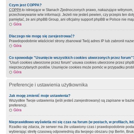
Czym jest COPPA?
COPPA
to istniejące w Stanach Zjednoczonych prawo, nakazujące witrynom
przechowywanie w/w informacji. Jeżeli nie jesteś pewien, czy przepis ten dot
pamiętać, że ani phpBB Group, ani oficjalny support phpBB w Polsce nie mają
Góra
Dlaczego nie mogę się zarejestrować?
Prawdopodobnie właściciel strony zbanował Twój adres IP lub zabronił nazwy 
Góra
Co spowoduje "Usunięcie wszystkich cookies utworzonych przez forum"
“Usuń cookies utworzone przez forum” usuwa cookies utworzone przez phpBB3
nieprzeczytanych postów. Usunięcie cookies może pomóc w przypadku pro
Góra
Preferencje i ustawienia użytkownika
Jak mogę zmienić moje ustawienia?
Wszystkie Twoje ustawienia (jeśli jesteś zarejestrowany) są zapisane w bazie 
preferencji.
Góra
Nieprawidłowo wyświetla mi się czas na forum (w postach, w profilach, itd.
Rzadko się zdarza, że serwer ma źle ustawiony czas i prawdopodobnie podane 
wybierając strefę czasową odpowiednią dla twojego obszaru (np Berlin, Bruk