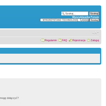
Wyszukiwarka Forum
Regulamin
FAQ
Rejestracja
Zaloguj
h mogę dołączyć?