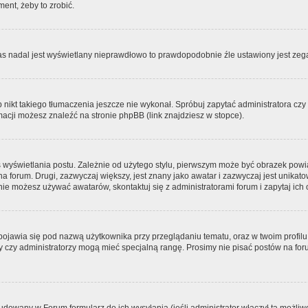
ment, żeby to zrobić.
zas nadal jest wyświetlany nieprawdłowo to prawdopodobnie źle ustawiony jest zega
ikt takiego tłumaczenia jeszcze nie wykonał. Spróbuj zapytać administratora czy m
acji możesz znaleźć na stronie phpBB (link znajdziesz w stopce).
 wyświetlania postu. Zależnie od użytego stylu, pierwszym może być obrazek pow
 na forum. Drugi, zazwyczaj większy, jest znany jako awatar i zazwyczaj jest unik
ie możesz używać awatarów, skontaktuj się z administratorami forum i zapytaj ich 
pojawia się pod nazwą użytkownika przy przeglądaniu tematu, oraz w twoim profilu
zy czy administratorzy mogą mieć specjalną rangę. Prosimy nie pisać postów na for