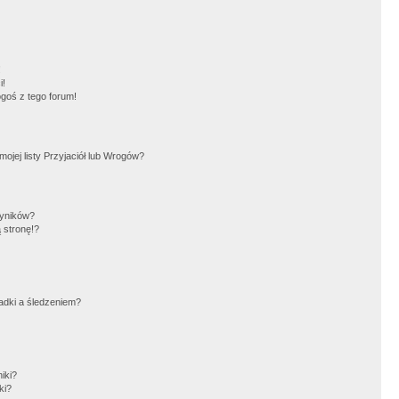
!
i!
goś z tego forum!
jej listy Przyjaciół lub Wrogów?
wyników?
 stronę!?
adki a śledzeniem?
iki?
ki?