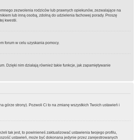
semnego zezwolenia rodziców lub prawnych opiekunów, zezwalające na
awnikiem lub inną osobą, zdolną do udzielenia fachowej porady. Proszę
j kwestii.
orem forum w celu uzyskania pomocy.
. Dzięki nim działają również takie funkcje, jak zapamiętywanie
a górze strony). Pozwoli Ci to na zmianę wszystkich Twoich ustawień i
li tak jest, to powinieneś zaktualizować ustawienia twojego profilu,
większość ustawień, może być dokonana jedynie przez zarejestrowanych