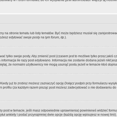
dowany w Forum formularz do ich wysyłania (jeśli administrator włączył tą możliw
zny na stronie tematu lub listy tematów. Być może będziesz musiał się zarejestr
żesz edytować swoje posty na tym forum, itp.
).
 tylko swoje posty. Aby zmienić post (czasem jest to możliwe tylko przez jakiś cz
informacja ile razy post edytowano. Informacja nie zostanie dodana jeżeli nikt je
iętaj, że normalni użytkownicy nie mogą usunąć postu jeżeli w temacie ktoś dopisał
 Kiedy już to zrobisz możesz zaznaczyć opcję
Dołącz podpis
przy formularzu wysy
m profilu (za każdym razem pisząc post możesz zadecydować o nie dodawaniu do 
wszy post w temacie, jeśli masz odpowiednie uprawnienia) powinieneś widzieć formu
uł ankiety i podać przynajmniej dwie opcje (każdą opcję wpisujesz w nowej linii).