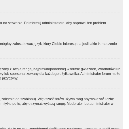
r na serwerze. Poinformuj administratora, aby naprawił ten problem.
ógłby zainstalować język, który Ciebie interesuje a jeśli takie tłumaczenie
iązany z Twoją rangą, najprawdopodobniej w formie gwiazdek, kwadratów lub
atowy lub spersonalizowany dla każdego użytkownika. Administrator forum może
o przyczyny.
, zależnie od szablonu). Większość forów używa rang aby wskazać liczbę
um tylko po to, aby otrzymać wyższą rangę. Moderator lub administrator w