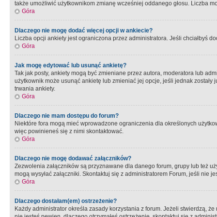
także umożliwić użytkownikom zmianę wcześniej oddanego głosu. Liczba możl
Góra
Dlaczego nie mogę dodać więcej opcji w ankiecie?
Liczba opcji ankiety jest ograniczona przez administratora. Jeśli chciałbyś do
Góra
Jak mogę edytować lub usunąć ankietę?
Tak jak posty, ankiety mogą być zmieniane przez autora, moderatora lub admi
użytkownik może usunąć ankietę lub zmieniać jej opcje, jeśli jednak został
trwania ankiety.
Góra
Dlaczego nie mam dostępu do forum?
Niektóre fora mogą mieć wprowadzone ograniczenia dla określonych użytkowni
więc powinieneś się z nimi skontaktować.
Góra
Dlaczego nie mogę dodawać załączników?
Zezwolenia załączników są przyznawane dla danego forum, grupy lub też uż
mogą wysyłać załączniki. Skontaktuj się z administratorem Forum, jeśli nie
Góra
Dlaczego dostałam(em) ostrzeżenie?
Każdy administrator określa zasady korzystania z forum. Jeżeli stwierdzą, ż
nie jesteś pewien, dlaczego otrzymałeś ostrzeżenie, skontaktuj sie z adminis