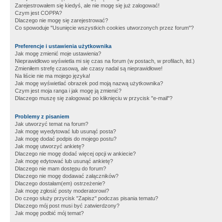
Zarejestrowałem się kiedyś, ale nie mogę się już zalogować!
Czym jest COPPA?
Dlaczego nie mogę się zarejestrować?
Co spowoduje "Usunięcie wszystkich cookies utworzonych przez forum"?
Preferencje i ustawienia użytkownika
Jak mogę zmienić moje ustawienia?
Nieprawidłowo wyświetla mi się czas na forum (w postach, w profilach, itd.)
Zmieniłem strefę czasową, ale czasy nadal są nieprawidłowe!
Na liście nie ma mojego języka!
Jak mogę wyświetlać obrazek pod moją nazwą użytkownika?
Czym jest moja ranga i jak mogę ją zmienić?
Dlaczego muszę się zalogować po kliknięciu w przycisk "e-mail"?
Problemy z pisaniem
Jak utworzyć temat na forum?
Jak mogę wyedytować lub usunąć posta?
Jak mogę dodać podpis do mojego postu?
Jak mogę utworzyć ankietę?
Dlaczego nie mogę dodać więcej opcji w ankiecie?
Jak mogę edytować lub usunąć ankietę?
Dlaczego nie mam dostępu do forum?
Dlaczego nie mogę dodawać załączników?
Dlaczego dostałam(em) ostrzeżenie?
Jak mogę zgłosić posty moderatorowi?
Do czego służy przycisk "Zapisz" podczas pisania tematu?
Dlaczego mój post musi być zatwierdzony?
Jak mogę podbić mój temat?