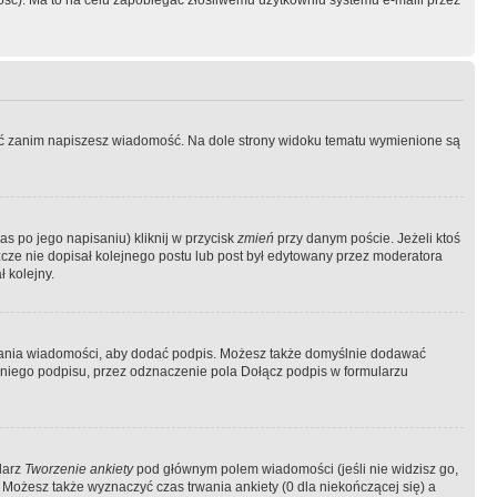
ość). Ma to na celu zapobiegać złośliwemu użytkowniu systemu e-maili przez
ować zanim napiszesz wiadomość. Na dole strony widoku tematu wymienione są
as po jego napisaniu) kliknij w przycisk
zmień
przy danym poście. Jeżeli ktoś
szcze nie dopisał kolejnego postu lub post był edytowany przez moderatora
 kolejny.
łania wiadomości, aby dodać podpis. Możesz także domyślnie dodawać
niego podpisu, przez odznaczenie pola Dołącz podpis w formularzu
larz
Tworzenie ankiety
pod głównym polem wiadomości (jeśli nie widzisz go,
 Możesz także wyznaczyć czas trwania ankiety (0 dla niekończącej się) a