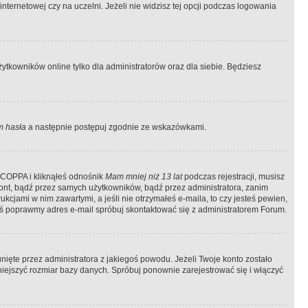
ternetowej czy na uczelni. Jeżeli nie widzisz tej opcji podczas logowania
tkowników online tylko dla administratorów oraz dla siebie. Będziesz
 hasła
a następnie postępuj zgodnie ze wskazówkami.
e COPPA i kliknąłeś odnośnik
Mam mniej niż 13 lat
podczas rejestracji, musisz
kont, bądź przez samych użytkowników, bądź przez administratora, zanim
cjami w nim zawartymi, a jeśli nie otrzymałeś e-maila, to czy jesteś pewien,
ś poprawmy adres e-mail spróbuj skontaktować się z administratorem Forum.
ięte przez administratora z jakiegoś powodu. Jeżeli Twoje konto zostało
iejszyć rozmiar bazy danych. Spróbuj ponownie zarejestrować się i włączyć