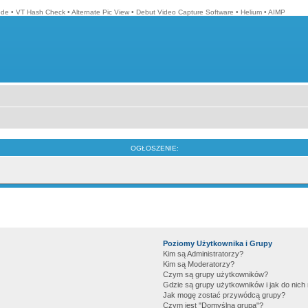
ode
•
VT Hash Check
•
Alternate Pic View
•
Debut Video Capture Software
•
Helium
•
AIMP
OGŁOSZENIE:
Poziomy Użytkownika i Grupy
Kim są Administratorzy?
Kim są Moderatorzy?
Czym są grupy użytkowników?
Gdzie są grupy użytkowników i jak do nic
Jak mogę zostać przywódcą grupy?
Czym jest "Domyślna grupa"?