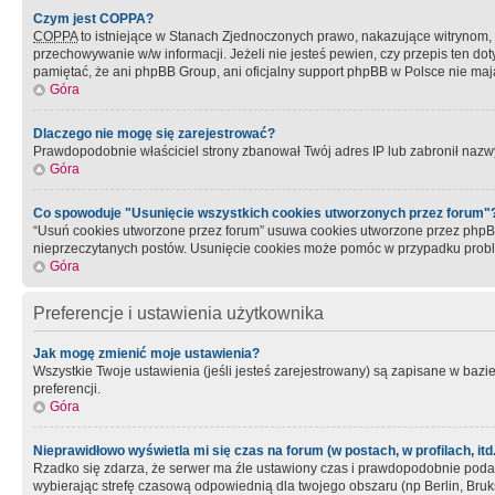
Czym jest COPPA?
COPPA
to istniejące w Stanach Zjednoczonych prawo, nakazujące witrynom
przechowywanie w/w informacji. Jeżeli nie jesteś pewien, czy przepis ten dot
pamiętać, że ani phpBB Group, ani oficjalny support phpBB w Polsce nie mają
Góra
Dlaczego nie mogę się zarejestrować?
Prawdopodobnie właściciel strony zbanował Twój adres IP lub zabronił nazwy 
Góra
Co spowoduje "Usunięcie wszystkich cookies utworzonych przez forum"
“Usuń cookies utworzone przez forum” usuwa cookies utworzone przez phpBB3
nieprzeczytanych postów. Usunięcie cookies może pomóc w przypadku pro
Góra
Preferencje i ustawienia użytkownika
Jak mogę zmienić moje ustawienia?
Wszystkie Twoje ustawienia (jeśli jesteś zarejestrowany) są zapisane w bazie 
preferencji.
Góra
Nieprawidłowo wyświetla mi się czas na forum (w postach, w profilach, itd.
Rzadko się zdarza, że serwer ma źle ustawiony czas i prawdopodobnie podane 
wybierając strefę czasową odpowiednią dla twojego obszaru (np Berlin, Bruk