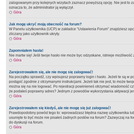
zalogowanym przy kolejnych wizytach zaznacz powyższą opcję. Nie jest to zal
oznacza to, że administrator ją wyłączył.
Góra
Jak mogę ukryć moją obecność na forum?
W Panelu użytkownika (UCP) w zakładce “Ustawienia Forum” znajdziesz opcję 
zliczany jako użytkownik ukryty.
Góra
Zapomniałem hasła!
Nie martw się! Jeśli twoje hasło nie może byc odzyskane, istnieje możliwość z
Góra
Zarejestrowałem się, ale nie mogę się zalogować!
Na początku sprawdź, czy wpisujesz poprawny login i hasło. Jeżeli te są w 
postąpić zgodnie z otrzymanymi instrukcjami. Jeżeli tak nie jest, to może 
można się na nie logować. Po rejestracji powinieneś otrzymać wiadomość czy 
że podałeś poprawny adres? Jednym z powodów wykorzystania aktywacji je
Góra
Zarejestrowałem się kiedyś, ale nie mogę się już zalogować!
Prawdopodobny powód tego to: wprowadzasz błędna nazwę użytkownika lub hasł
usunięte to być może nie pisałeś żadnych postów na forum? Zazwyczaj na fo
do dyskusji na forum.
Góra