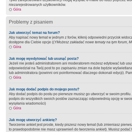
Tylko zarejestrowani użytkownicy mogą wysyłać e-maile do ludzi poprzez wbu
niezarejestrowanych użytkowników.
Góra
Problemy z pisaniem
Jak utworzyć temat na forum?
Aby napisać nowy temat w jednym z forów, kliknij odpowiedni przycisk widoc
dostępne dla Ciebie opcje ((
YMożesz zakładać nowe tematy na tym forum, Mo
Góra
Jak mogę wyedytować lub usunąć posta?
Jeżeli nie jesteś administratorem ani moderatorem możesz edytować lub usuwać
odpowiedział na Twój post to po zapisaniu zmian na dole będzie wyświetlana 
lub administratora (powinni oni poinformować dlaczego dokonali edycji). Pam
Góra
Jak mogę dodać podpis do mojego postu?
Aby dodać podpis do postu po pierwsze musisz go utworzyć w swoim profilu.
podpis do wszystkich swoich postów zaznaczając odpowiednią opcję w swoi
wysyłania wiadomości)
Góra
Jak mogę utworzyć ankietę?
Tworzenie ankiet jest proste, kiedy piszesz nowy temat (lub zmieniasz pier
to prawdopodobnie nie masz uprawnień do tworzenia ankiet). Musisz podać tyt