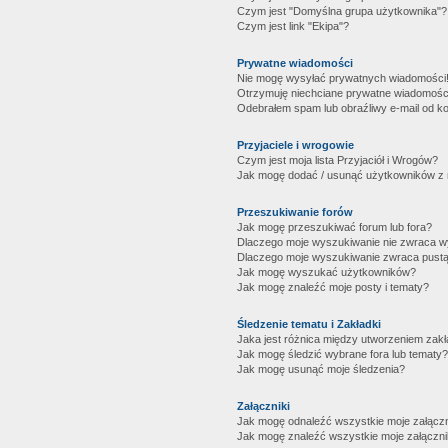
Czym jest "Domyślna grupa użytkownika"?
Czym jest link "Ekipa"?
Prywatne wiadomości
Nie mogę wysyłać prywatnych wiadomości
Otrzymuję niechciane prywatne wiadomośc
Odebrałem spam lub obraźliwy e-mail od ko
Przyjaciele i wrogowie
Czym jest moja lista Przyjaciół i Wrogów?
Jak mogę dodać / usunąć użytkowników z mo
Przeszukiwanie forów
Jak mogę przeszukiwać forum lub fora?
Dlaczego moje wyszukiwanie nie zwraca 
Dlaczego moje wyszukiwanie zwraca pustą
Jak mogę wyszukać użytkowników?
Jak mogę znaleźć moje posty i tematy?
Śledzenie tematu i Zakładki
Jaka jest różnica między utworzeniem zakł
Jak mogę śledzić wybrane fora lub tematy?
Jak mogę usunąć moje śledzenia?
Załączniki
Jak mogę odnaleźć wszystkie moje załączn
Jak mogę znaleźć wszystkie moje załączni