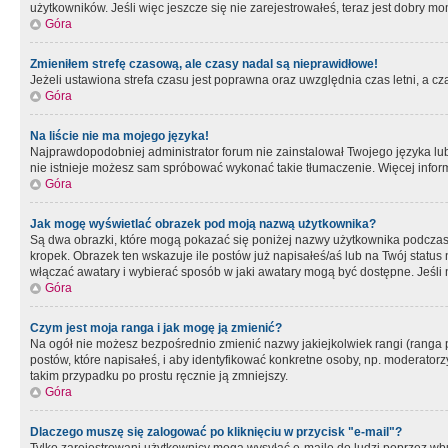
użytkowników. Jeśli więc jeszcze się nie zarejestrowałeś, teraz jest dobry mo
Góra
Zmieniłem strefę czasową, ale czasy nadal są nieprawidłowe!
Jeżeli ustawiona strefa czasu jest poprawna oraz uwzględnia czas letni, a c
Góra
Na liście nie ma mojego języka!
Najprawdopodobniej administrator forum nie zainstalował Twojego języka lub n
nie istnieje możesz sam spróbować wykonać takie tłumaczenie. Więcej inform
Góra
Jak mogę wyświetlać obrazek pod moją nazwą użytkownika?
Są dwa obrazki, które mogą pokazać się poniżej nazwy użytkownika podczas
kropek. Obrazek ten wskazuje ile postów już napisałeś/aś lub na Twój status
włączać awatary i wybierać sposób w jaki awatary mogą być dostępne. Jeśli n
Góra
Czym jest moja ranga i jak mogę ją zmienić?
Na ogół nie możesz bezpośrednio zmienić nazwy jakiejkolwiek rangi (ranga 
postów, które napisałeś, i aby identyfikować konkretne osoby, np. moderator
takim przypadku po prostu ręcznie ją zmniejszy.
Góra
Dlaczego muszę się zalogować po kliknięciu w przycisk "e-mail"?