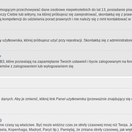
, mogącym przechowywać dane osobowe niepełnoletnich do lat 13, posiadanie pi
yczy Ciebie lub witryny, na której próbujesz się zarejestrować, skontaktuj się z pr
 kompetencji do udzielania porad prawnych i nie należy się z nimi kontaktować w te
użytkownika, której próbujesz użyć przy rejestracji. Skontaktuj się z administrat
?
, które pozwalają na zapamiętanie Twoich ustawień i bycie zalogowanym na forum
blemów z zalogowaniem lub wylogowaniem się.
danych. Aby je zmienić, kliknij link
Panel użytkownika
(przeważnie znajdujący się n
)
czasy są właściwe. Być może widzisz czas ze strefy czasowej innej niż Twoja. Jeże
sela, Kopenhaga, Madryd, Paryż itp.). Pamiętaj, że zmiana strefy czasowej, jak 