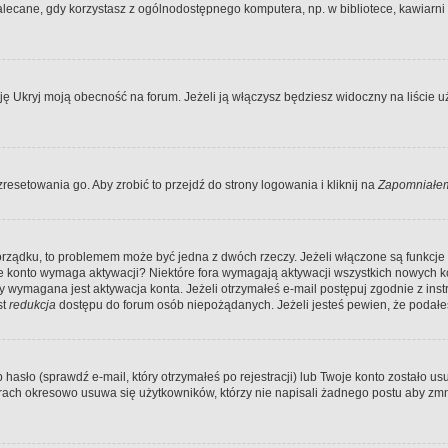
ecane, gdy korzystasz z ogólnodostępnego komputera, np. w bibliotece, kawiarni in
Ukryj moją obecność na forum. Jeżeli ją włączysz będziesz widoczny na liście uży
resetowania go. Aby zrobić to przejdź do strony logowania i kliknij na
Zapomniałem
porządku, to problemem może być jedna z dwóch rzeczy. Jeżeli włączone są funkcj
twoje konto wymaga aktywacji? Niektóre fora wymagają aktywacji wszystkich nowych 
wymagana jest aktywacja konta. Jeżeli otrzymałeś e-mail postępuj zgodnie z instruk
st
redukcja
dostępu do forum osób niepożądanych. Jeżeli jesteś pewien, że podałe
o (sprawdź e-mail, który otrzymałeś po rejestracji) lub Twoje konto zostało usun
rach okresowo usuwa się użytkowników, którzy nie napisali żadnego postu aby zmn