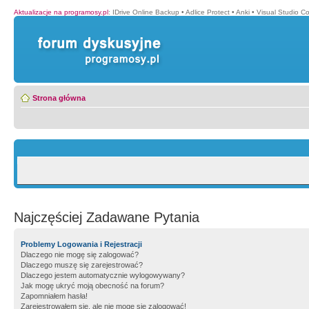
Aktualizacje na programosy.pl
:
IDrive Online Backup
•
Adlice Protect
•
Anki
•
Visual Studio C
Strona główna
Najczęściej Zadawane Pytania
Problemy Logowania i Rejestracji
Dlaczego nie mogę się zalogować?
Dlaczego muszę się zarejestrować?
Dlaczego jestem automatycznie wylogowywany?
Jak mogę ukryć moją obecność na forum?
Zapomniałem hasła!
Zarejestrowałem się, ale nie mogę się zalogować!