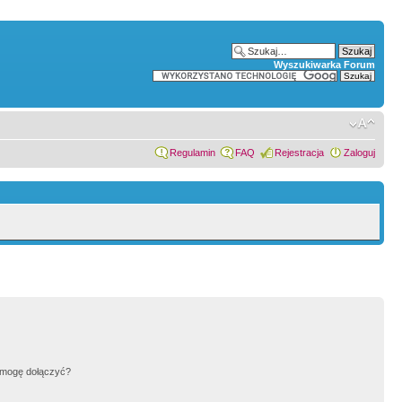
Wyszukiwarka Forum
Regulamin
FAQ
Rejestracja
Zaloguj
h mogę dołączyć?