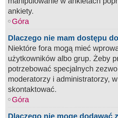
manipulowanie w ankietach popr
ankiety.
Góra
Dlaczego nie mam dostępu d
Niektóre fora mogą mieć wprowa
użytkowników albo grup. Żeby pr
potrzebować specjalnych zezwole
moderatorzy i administratorzy, w
skontaktować.
Góra
Dlaczego nie mogę dodawać 