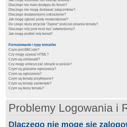
Jak mogę edytować lub usunąć ankietę?
Dlaczego nie mam dostępu do forum?
Dlaczego nie mogę dodawać załączników?
Dlaczego dostałam(em) ostrzeżenie?
Jak mogę zgłosić posty moderatorowi?
Do czego służy przycisk "Zapisz" podczas pisania tematu?
Dlaczego mój post musi być zatwierdzony?
Jak mogę podbić mój temat?
Formatowanie i typy tematów
Czym jest BBCode?
Czy mogę używać HTML?
Czym są uśmieszki?
Czy mogę umieszczać obrazki w poście?
Czym są globalne ogłoszenia?
Czym są ogłoszenia?
Czym są tematy przyklejone?
Czym są tematy zamknięte?
Czym są ikony tematu?
Problemy Logowania i R
Dlaczego nie mogę się zalog