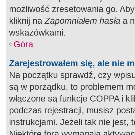
możliwość zresetowania go. Aby 
kliknij na
Zapomniałem hasła
a n
wskazówkami.
Góra
Zarejestrowałem się, ale nie 
Na początku sprawdź, czy wpisuj
są w porządku, to problemem mo
włączone są funkcje COPPA i kl
podczas rejestracji, musisz pos
instrukcjami. Jeżeli tak nie jes
Niektóre fora wymagają aktywac