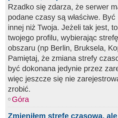
Rzadko się zdarza, że serwer m
podane czasy są właściwe. Być 
innej niż Twoja. Jeżeli tak jest,
twojego profilu, wybierając str
obszaru (np Berlin, Bruksela, Ko
Pamiętaj, że zmiana strefy czas
być dokonana jedynie przez zar
więc jeszcze się nie zarejestrow
zrobić.
Góra
Zmieniłem strefę czasową, ale