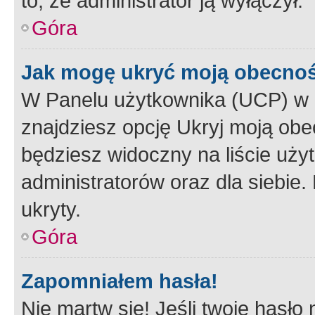
to, że administrator ją wyłączył.
Góra
Jak mogę ukryć moją obecno
W Panelu użytkownika (UCP) w 
znajdziesz opcję Ukryj moją obe
będziesz widoczny na liście użyt
administratorów oraz dla siebie.
ukryty.
Góra
Zapomniałem hasła!
Nie martw się! Jeśli twoje hasło