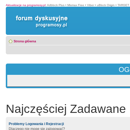
Aktualizacje na programosy.pl
:
Adblock Plus
•
Mixmax Free
•
Viber
•
uBlock Origin
•
TARGET 
Strona główna
OG
Najczęściej Zadawane 
Problemy Logowania i Rejestracji
Dlaczego nie mogę się zalogować?