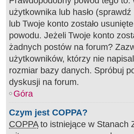
Prawdopodobny powód tego to:
użytkownika lub hasło (sprawdź e
lub Twoje konto zostało usunięte
powodu. Jeżeli Twoje konto zost
żadnych postów na forum? Zazw
użytkowników, którzy nie napisa
rozmiar bazy danych. Spróbuj po
dyskusji na forum.
Góra
Czym jest COPPA?
COPPA
to istniejące w Stanach