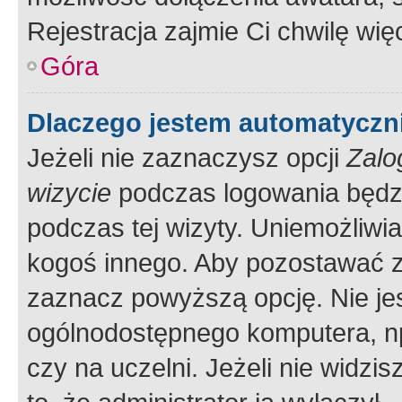
Rejestracja zajmie Ci chwilę wi
Góra
Dlaczego jestem automatycz
Jeżeli nie zaznaczysz opcji
Zalo
wizycie
podczas logowania będzi
podczas tej wizyty. Uniemożliwi
kogoś innego. Aby pozostawać 
zaznacz powyższą opcję. Nie jes
ogólnodostępnego komputera, np.
czy na uczelni. Jeżeli nie widzi