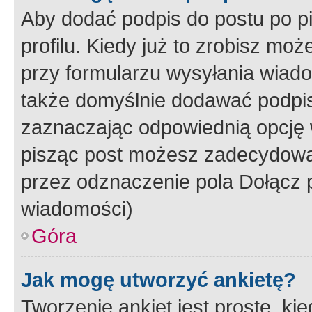
Aby dodać podpis do postu po 
profilu. Kiedy już to zrobisz m
przy formularzu wysyłania wiad
także domyślnie dodawać podpi
zaznaczając odpowiednią opcję 
pisząc post możesz zadecydowa
przez odznaczenie pola Dołącz 
wiadomości)
Góra
Jak mogę utworzyć ankietę?
Tworzenie ankiet jest proste, ki