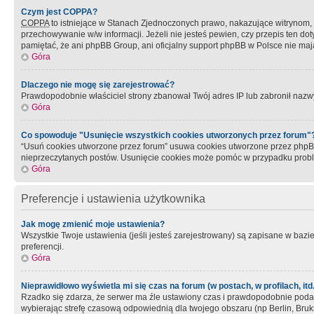
Czym jest COPPA?
COPPA
to istniejące w Stanach Zjednoczonych prawo, nakazujące witrynom
przechowywanie w/w informacji. Jeżeli nie jesteś pewien, czy przepis ten dot
pamiętać, że ani phpBB Group, ani oficjalny support phpBB w Polsce nie mają
Góra
Dlaczego nie mogę się zarejestrować?
Prawdopodobnie właściciel strony zbanował Twój adres IP lub zabronił nazwy 
Góra
Co spowoduje "Usunięcie wszystkich cookies utworzonych przez forum"
“Usuń cookies utworzone przez forum” usuwa cookies utworzone przez phpBB3
nieprzeczytanych postów. Usunięcie cookies może pomóc w przypadku pro
Góra
Preferencje i ustawienia użytkownika
Jak mogę zmienić moje ustawienia?
Wszystkie Twoje ustawienia (jeśli jesteś zarejestrowany) są zapisane w bazie 
preferencji.
Góra
Nieprawidłowo wyświetla mi się czas na forum (w postach, w profilach, itd.
Rzadko się zdarza, że serwer ma źle ustawiony czas i prawdopodobnie podane 
wybierając strefę czasową odpowiednią dla twojego obszaru (np Berlin, Bruk