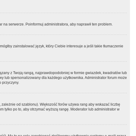
r na serwerze. Poinformuj administratora, aby naprawił ten problem.
ógłby zainstalować język, który Ciebie interesuje a jeśli takie tłumaczenie
iązany z Twoją rangą, najprawdopodobniej w formie gwiazdek, kwadratów lub
atowy lub spersonalizowany dla każdego użytkownika. Administrator forum może
o przyczyny.
, zależnie od szablonu). Większość forów używa rang aby wskazać liczbę
um tylko po to, aby otrzymać wyższą rangę. Moderator lub administrator w