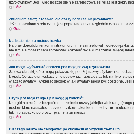
użytkowników. Jeśli więc jeszcze się nie zarejestrowałeś, teraz jest dobry mo
Góra
Zmieniłem strefę czasową, ale czasy nadal są nieprawidłowe!
Jeżeli ustawiona strefa czasu jest poprawna oraz uwzględnia czas letni, a c
Góra
Na liście nie ma mojego języka!
Najprawdopodobniej administrator forum nie zainstalował Twojego języka lub n
nie istnieje możesz sam spróbować wykonać takie tłumaczenie. Więcej inform
Góra
Jak mogę wyświetlać obrazek pod moją nazwą użytkownika?
Są dwa obrazki, które mogą pokazać się poniżej nazwy użytkownika podczas
kropek. Obrazek ten wskazuje ile postów już napisałeś/aś lub na Twój status
włączać awatary i wybierać sposób w jaki awatary mogą być dostępne. Jeśli n
Góra
Czym jest moja ranga i jak mogę ją zmienić?
Na ogół nie możesz bezpośrednio zmienić nazwy jakiejkolwiek rangi (ranga 
postów, które napisałeś, i aby identyfikować konkretne osoby, np. moderator
takim przypadku po prostu ręcznie ją zmniejszy.
Góra
Dlaczego muszę się zalogować po kliknięciu w przycisk "e-mail"?