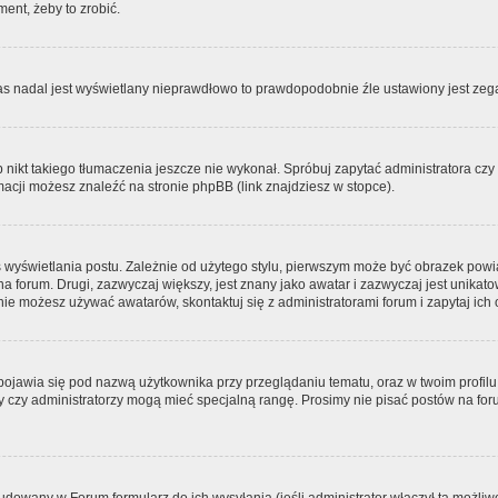
ment, żeby to zrobić.
zas nadal jest wyświetlany nieprawdłowo to prawdopodobnie źle ustawiony jest zega
ikt takiego tłumaczenia jeszcze nie wykonał. Spróbuj zapytać administratora czy m
acji możesz znaleźć na stronie phpBB (link znajdziesz w stopce).
 wyświetlania postu. Zależnie od użytego stylu, pierwszym może być obrazek pow
 na forum. Drugi, zazwyczaj większy, jest znany jako awatar i zazwyczaj jest unik
ie możesz używać awatarów, skontaktuj się z administratorami forum i zapytaj ich 
pojawia się pod nazwą użytkownika przy przeglądaniu tematu, oraz w twoim profilu
zy czy administratorzy mogą mieć specjalną rangę. Prosimy nie pisać postów na for