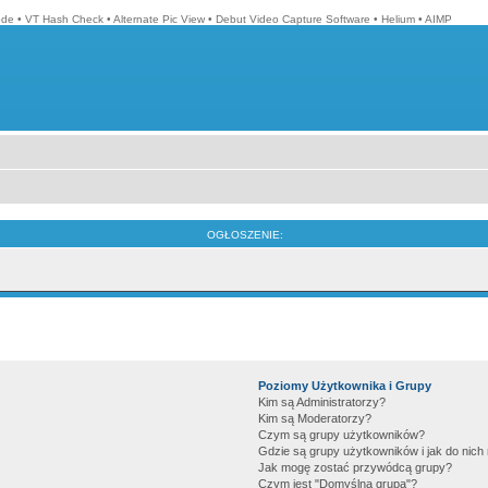
ode
•
VT Hash Check
•
Alternate Pic View
•
Debut Video Capture Software
•
Helium
•
AIMP
OGŁOSZENIE:
Poziomy Użytkownika i Grupy
Kim są Administratorzy?
Kim są Moderatorzy?
Czym są grupy użytkowników?
Gdzie są grupy użytkowników i jak do nic
Jak mogę zostać przywódcą grupy?
Czym jest "Domyślna grupa"?