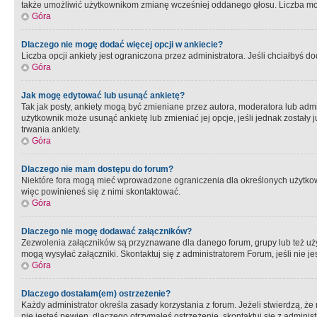
także umożliwić użytkownikom zmianę wcześniej oddanego głosu. Liczba możl
Góra
Dlaczego nie mogę dodać więcej opcji w ankiecie?
Liczba opcji ankiety jest ograniczona przez administratora. Jeśli chciałbyś do
Góra
Jak mogę edytować lub usunąć ankietę?
Tak jak posty, ankiety mogą być zmieniane przez autora, moderatora lub admi
użytkownik może usunąć ankietę lub zmieniać jej opcje, jeśli jednak został
trwania ankiety.
Góra
Dlaczego nie mam dostępu do forum?
Niektóre fora mogą mieć wprowadzone ograniczenia dla określonych użytkowni
więc powinieneś się z nimi skontaktować.
Góra
Dlaczego nie mogę dodawać załączników?
Zezwolenia załączników są przyznawane dla danego forum, grupy lub też uż
mogą wysyłać załączniki. Skontaktuj się z administratorem Forum, jeśli nie
Góra
Dlaczego dostałam(em) ostrzeżenie?
Każdy administrator określa zasady korzystania z forum. Jeżeli stwierdzą, ż
nie jesteś pewien, dlaczego otrzymałeś ostrzeżenie, skontaktuj sie z adminis