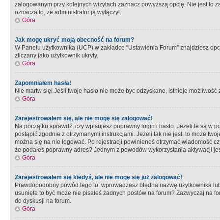
zalogowanym przy kolejnych wizytach zaznacz powyższą opcję. Nie jest to zal
oznacza to, że administrator ją wyłączył.
Góra
Jak mogę ukryć moją obecność na forum?
W Panelu użytkownika (UCP) w zakładce “Ustawienia Forum” znajdziesz opcję 
zliczany jako użytkownik ukryty.
Góra
Zapomniałem hasła!
Nie martw się! Jeśli twoje hasło nie może byc odzyskane, istnieje możliwość z
Góra
Zarejestrowałem się, ale nie mogę się zalogować!
Na początku sprawdź, czy wpisujesz poprawny login i hasło. Jeżeli te są w 
postąpić zgodnie z otrzymanymi instrukcjami. Jeżeli tak nie jest, to może 
można się na nie logować. Po rejestracji powinieneś otrzymać wiadomość czy 
że podałeś poprawny adres? Jednym z powodów wykorzystania aktywacji je
Góra
Zarejestrowałem się kiedyś, ale nie mogę się już zalogować!
Prawdopodobny powód tego to: wprowadzasz błędna nazwę użytkownika lub hasł
usunięte to być może nie pisałeś żadnych postów na forum? Zazwyczaj na fo
do dyskusji na forum.
Góra