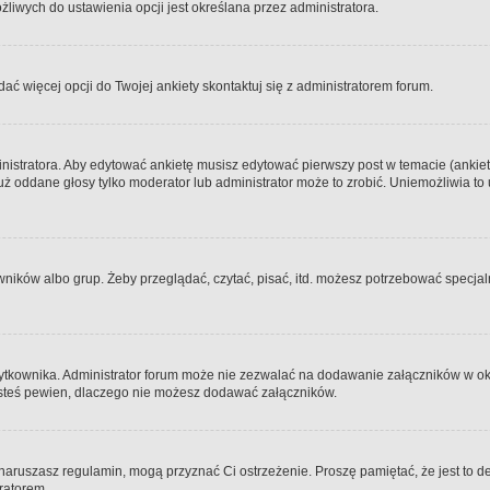
iwych do ustawienia opcji jest określana przez administratora.
dać więcej opcji do Twojej ankiety skontaktuj się z administratorem forum.
nistratora. Aby edytować ankietę musisz edytować pierwszy post w temacie (ankieta
y już oddane głosy tylko moderator lub administrator może to zrobić. Uniemożliwia
ków albo grup. Żeby przeglądać, czytać, pisać, itd. możesz potrzebować specjalny
ytkownika. Administrator forum może nie zezwalać na dodawanie załączników w o
 jesteś pewien, dlaczego nie możesz dodawać załączników.
e naruszasz regulamin, mogą przyznać Ci ostrzeżenie. Proszę pamiętać, że jest to d
tratorem.