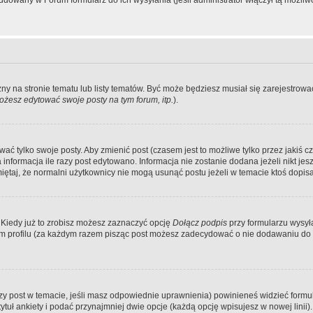
dowany w Forum formularz do ich wysyłania (jeśli administrator włączył tą możliw
zny na stronie tematu lub listy tematów. Być może będziesz musiał się zarejestr
żesz edytować swoje posty na tym forum, itp.
).
 tylko swoje posty. Aby zmienić post (czasem jest to możliwe tylko przez jakiś cz
informacja ile razy post edytowano. Informacja nie zostanie dodana jeżeli nikt je
iętaj, że normalni użytkownicy nie mogą usunąć postu jeżeli w temacie ktoś dopisał
 Kiedy już to zrobisz możesz zaznaczyć opcję
Dołącz podpis
przy formularzu wysy
m profilu (za każdym razem pisząc post możesz zadecydować o nie dodawaniu do 
wszy post w temacie, jeśli masz odpowiednie uprawnienia) powinieneś widzieć formu
uł ankiety i podać przynajmniej dwie opcje (każdą opcję wpisujesz w nowej linii).