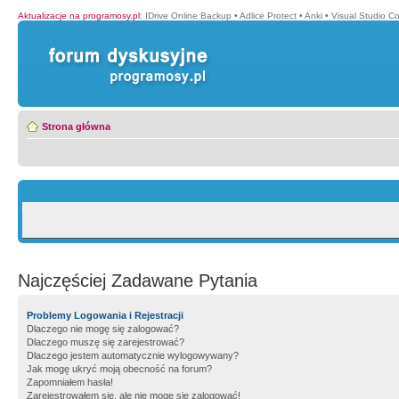
Aktualizacje na programosy.pl
:
IDrive Online Backup
•
Adlice Protect
•
Anki
•
Visual Studio C
Strona główna
Najczęściej Zadawane Pytania
Problemy Logowania i Rejestracji
Dlaczego nie mogę się zalogować?
Dlaczego muszę się zarejestrować?
Dlaczego jestem automatycznie wylogowywany?
Jak mogę ukryć moją obecność na forum?
Zapomniałem hasła!
Zarejestrowałem się, ale nie mogę się zalogować!