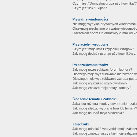
Czym jest "Domyślna grupa użytkownika"?
Czym jest link "Ekipa"?
Prywatne wiadomości
Nie mogę wysyłać prywatnych wiadomości
Otrzymuję niechciane prywatne wiadomośc
Odebrałem spam lub obraźliwy e-mail od ko
Przyjaciele i wrogowie
Czym jest moja lista Przyjaciół i Wrogów?
Jak mogę dodać / usunąć użytkowników z mo
Przeszukiwanie forów
Jak mogę przeszukiwać forum lub fora?
Dlaczego moje wyszukiwanie nie zwraca 
Dlaczego moje wyszukiwanie zwraca pustą
Jak mogę wyszukać użytkowników?
Jak mogę znaleźć moje posty i tematy?
Śledzenie tematu i Zakładki
Jaka jest różnica między utworzeniem zakł
Jak mogę śledzić wybrane fora lub tematy?
Jak mogę usunąć moje śledzenia?
Załączniki
Jak mogę odnaleźć wszystkie moje załączn
Jak mogę znaleźć wszystkie moje załączni