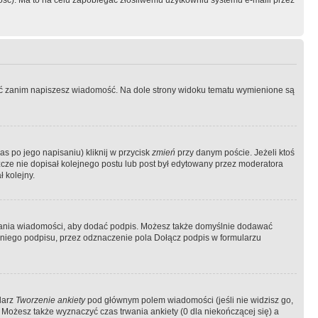
ość). Ma to na celu zapobiegać złośliwemu użytkowniu systemu e-maili przez
ować zanim napiszesz wiadomość. Na dole strony widoku tematu wymienione są
as po jego napisaniu) kliknij w przycisk
zmień
przy danym poście. Jeżeli ktoś
szcze nie dopisał kolejnego postu lub post był edytowany przez moderatora
 kolejny.
łania wiadomości, aby dodać podpis. Możesz także domyślnie dodawać
niego podpisu, przez odznaczenie pola Dołącz podpis w formularzu
larz
Tworzenie ankiety
pod głównym polem wiadomości (jeśli nie widzisz go,
 Możesz także wyznaczyć czas trwania ankiety (0 dla niekończącej się) a