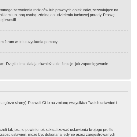
semnego zezwolenia rodziców lub prawnych opiekunów, zezwalające na
awnikiem lub inną osobą, zdolną do udzielenia fachowej porady. Proszę
j kwestii.
orem forum w celu uzyskania pomocy.
. Dzięki nim działają również takie funkcje, jak zapamiętywanie
a górze strony). Pozwoli Ci to na zmianę wszystkich Twoich ustawień i
li tak jest, to powinieneś zaktualizować ustawienia twojego profilu,
większość ustawień, może być dokonana jedynie przez zarejestrowanych