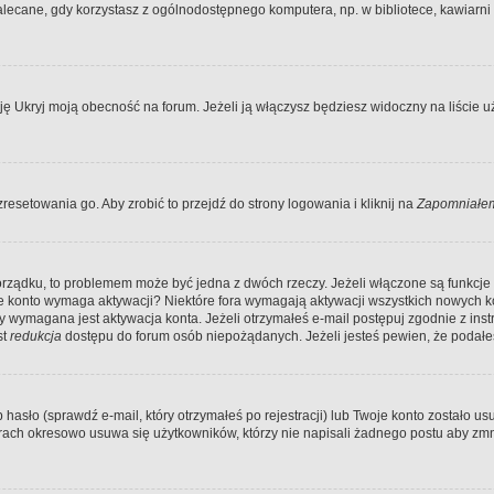
ecane, gdy korzystasz z ogólnodostępnego komputera, np. w bibliotece, kawiarni in
Ukryj moją obecność na forum. Jeżeli ją włączysz będziesz widoczny na liście uży
resetowania go. Aby zrobić to przejdź do strony logowania i kliknij na
Zapomniałem
porządku, to problemem może być jedna z dwóch rzeczy. Jeżeli włączone są funkcj
twoje konto wymaga aktywacji? Niektóre fora wymagają aktywacji wszystkich nowych 
wymagana jest aktywacja konta. Jeżeli otrzymałeś e-mail postępuj zgodnie z instruk
st
redukcja
dostępu do forum osób niepożądanych. Jeżeli jesteś pewien, że podałe
o (sprawdź e-mail, który otrzymałeś po rejestracji) lub Twoje konto zostało usun
rach okresowo usuwa się użytkowników, którzy nie napisali żadnego postu aby zmn