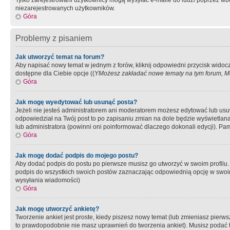
Tylko zarejestrowani użytkownicy mogą wysyłać e-maile do ludzi poprzez wbu
niezarejestrowanych użytkowników.
Góra
Problemy z pisaniem
Jak utworzyć temat na forum?
Aby napisać nowy temat w jednym z forów, kliknij odpowiedni przycisk widoc
dostępne dla Ciebie opcje ((
YMożesz zakładać nowe tematy na tym forum, Mo
Góra
Jak mogę wyedytować lub usunąć posta?
Jeżeli nie jesteś administratorem ani moderatorem możesz edytować lub usuwać
odpowiedział na Twój post to po zapisaniu zmian na dole będzie wyświetlana 
lub administratora (powinni oni poinformować dlaczego dokonali edycji). Pam
Góra
Jak mogę dodać podpis do mojego postu?
Aby dodać podpis do postu po pierwsze musisz go utworzyć w swoim profilu.
podpis do wszystkich swoich postów zaznaczając odpowiednią opcję w swoi
wysyłania wiadomości)
Góra
Jak mogę utworzyć ankietę?
Tworzenie ankiet jest proste, kiedy piszesz nowy temat (lub zmieniasz pier
to prawdopodobnie nie masz uprawnień do tworzenia ankiet). Musisz podać tyt