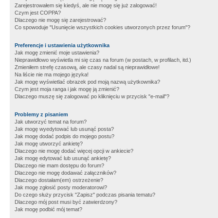
Zarejestrowałem się kiedyś, ale nie mogę się już zalogować!
Czym jest COPPA?
Dlaczego nie mogę się zarejestrować?
Co spowoduje "Usunięcie wszystkich cookies utworzonych przez forum"?
Preferencje i ustawienia użytkownika
Jak mogę zmienić moje ustawienia?
Nieprawidłowo wyświetla mi się czas na forum (w postach, w profilach, itd.)
Zmieniłem strefę czasową, ale czasy nadal są nieprawidłowe!
Na liście nie ma mojego języka!
Jak mogę wyświetlać obrazek pod moją nazwą użytkownika?
Czym jest moja ranga i jak mogę ją zmienić?
Dlaczego muszę się zalogować po kliknięciu w przycisk "e-mail"?
Problemy z pisaniem
Jak utworzyć temat na forum?
Jak mogę wyedytować lub usunąć posta?
Jak mogę dodać podpis do mojego postu?
Jak mogę utworzyć ankietę?
Dlaczego nie mogę dodać więcej opcji w ankiecie?
Jak mogę edytować lub usunąć ankietę?
Dlaczego nie mam dostępu do forum?
Dlaczego nie mogę dodawać załączników?
Dlaczego dostałam(em) ostrzeżenie?
Jak mogę zgłosić posty moderatorowi?
Do czego służy przycisk "Zapisz" podczas pisania tematu?
Dlaczego mój post musi być zatwierdzony?
Jak mogę podbić mój temat?