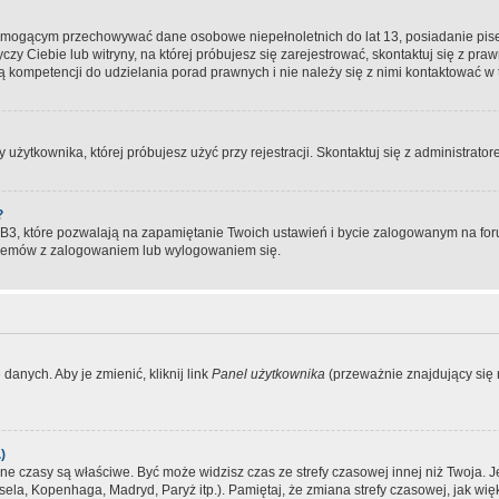
, mogącym przechowywać dane osobowe niepełnoletnich do lat 13, posiadanie pi
yczy Ciebie lub witryny, na której próbujesz się zarejestrować, skontaktuj się z pr
 kompetencji do udzielania porad prawnych i nie należy się z nimi kontaktować w te
użytkownika, której próbujesz użyć przy rejestracji. Skontaktuj się z administrat
?
, które pozwalają na zapamiętanie Twoich ustawień i bycie zalogowanym na forum
blemów z zalogowaniem lub wylogowaniem się.
danych. Aby je zmienić, kliknij link
Panel użytkownika
(przeważnie znajdujący się n
)
czasy są właściwe. Być może widzisz czas ze strefy czasowej innej niż Twoja. Jeże
sela, Kopenhaga, Madryd, Paryż itp.). Pamiętaj, że zmiana strefy czasowej, jak 