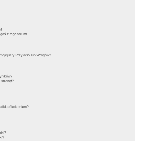
!
i!
goś z tego forum!
jej listy Przyjaciół lub Wrogów?
wyników?
 stronę!?
adki a śledzeniem?
iki?
ki?