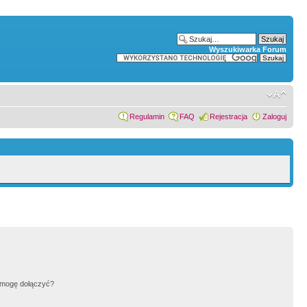
Wyszukiwarka Forum
Regulamin
FAQ
Rejestracja
Zaloguj
h mogę dołączyć?