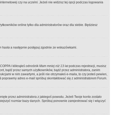
ternetowej czy na uczelni. Jeżeli nie widzisz tej opcji podczas logowania
tkowników online tylko dla administratorów oraz dla siebie. Będziesz
 hasła
a następnie postępuj zgodnie ze wskazówkami.
e COPPA i kliknąłeś odnośnik
Mam mniej niż 13 lat
podczas rejestracji, musisz
kont, bądź przez samych użytkowników, bądź przez administratora, zanim
cjami w nim zawartymi, a jeśli nie otrzymałeś e-maila, to czy jesteś pewien,
ś poprawmy adres e-mail spróbuj skontaktować się z administratorem Forum.
ięte przez administratora z jakiegoś powodu. Jeżeli Twoje konto zostało
iejszyć rozmiar bazy danych. Spróbuj ponownie zarejestrować się i włączyć