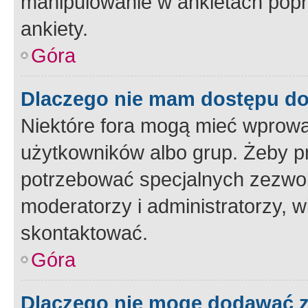
manipulowanie w ankietach popr
ankiety.
Góra
Dlaczego nie mam dostępu d
Niektóre fora mogą mieć wprowa
użytkowników albo grup. Żeby pr
potrzebować specjalnych zezwole
moderatorzy i administratorzy, w
skontaktować.
Góra
Dlaczego nie mogę dodawać 