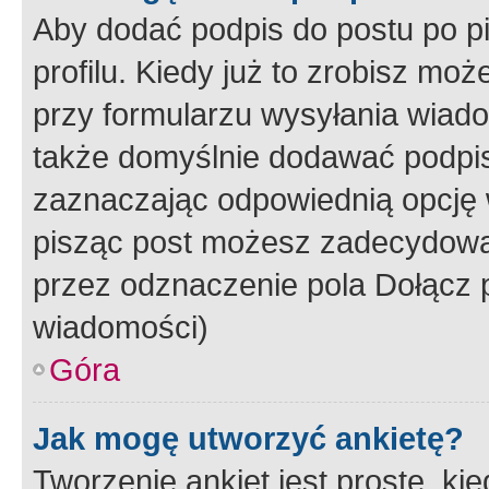
Aby dodać podpis do postu po 
profilu. Kiedy już to zrobisz m
przy formularzu wysyłania wiad
także domyślnie dodawać podpi
zaznaczając odpowiednią opcję 
pisząc post możesz zadecydowa
przez odznaczenie pola Dołącz 
wiadomości)
Góra
Jak mogę utworzyć ankietę?
Tworzenie ankiet jest proste, ki