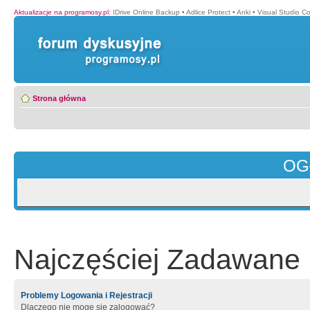
Aktualizacje na programosy.pl
:
IDrive Online Backup
•
Adlice Protect
•
Anki
•
Visual Studio C
Strona główna
OG
Najczęściej Zadawane 
Problemy Logowania i Rejestracji
Dlaczego nie mogę się zalogować?