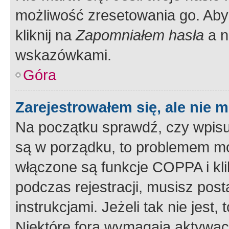
możliwość zresetowania go. Aby 
kliknij na
Zapomniałem hasła
a n
wskazówkami.
Góra
Zarejestrowałem się, ale nie 
Na początku sprawdź, czy wpisuj
są w porządku, to problemem mo
włączone są funkcje COPPA i kl
podczas rejestracji, musisz pos
instrukcjami. Jeżeli tak nie jes
Niektóre fora wymagają aktywac