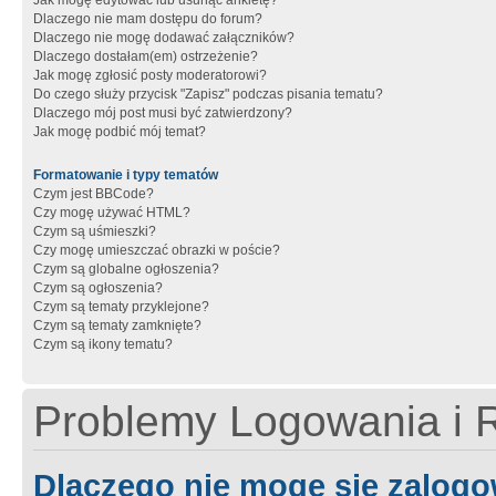
Jak mogę edytować lub usunąć ankietę?
Dlaczego nie mam dostępu do forum?
Dlaczego nie mogę dodawać załączników?
Dlaczego dostałam(em) ostrzeżenie?
Jak mogę zgłosić posty moderatorowi?
Do czego służy przycisk "Zapisz" podczas pisania tematu?
Dlaczego mój post musi być zatwierdzony?
Jak mogę podbić mój temat?
Formatowanie i typy tematów
Czym jest BBCode?
Czy mogę używać HTML?
Czym są uśmieszki?
Czy mogę umieszczać obrazki w poście?
Czym są globalne ogłoszenia?
Czym są ogłoszenia?
Czym są tematy przyklejone?
Czym są tematy zamknięte?
Czym są ikony tematu?
Problemy Logowania i R
Dlaczego nie mogę się zalog