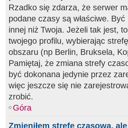
Rzadko się zdarza, że serwer m
podane czasy są właściwe. Być 
innej niż Twoja. Jeżeli tak jest,
twojego profilu, wybierając str
obszaru (np Berlin, Bruksela, Ko
Pamiętaj, że zmiana strefy czas
być dokonana jedynie przez zar
więc jeszcze się nie zarejestrow
zrobić.
Góra
Zmieniłem strefę czasową, ale