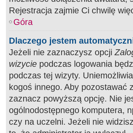
Rejestracja zajmie Ci chwilę wi
Góra
Dlaczego jestem automatycz
Jeżeli nie zaznaczysz opcji
Zalo
wizycie
podczas logowania będzi
podczas tej wizyty. Uniemożliwi
kogoś innego. Aby pozostawać 
zaznacz powyższą opcję. Nie jes
ogólnodostępnego komputera, np.
czy na uczelni. Jeżeli nie widzi