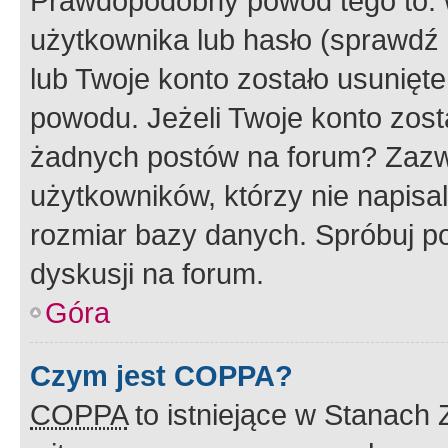
Prawdopodobny powód tego to:
użytkownika lub hasło (sprawdź e
lub Twoje konto zostało usunięte
powodu. Jeżeli Twoje konto zost
żadnych postów na forum? Zazw
użytkowników, którzy nie napisa
rozmiar bazy danych. Spróbuj po
dyskusji na forum.
Góra
Czym jest COPPA?
COPPA
to istniejące w Stanach