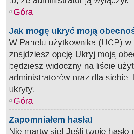
to, że administrator ją wyłączył.
Góra
Jak mogę ukryć moją obecno
W Panelu użytkownika (UCP) w 
znajdziesz opcję Ukryj moją obe
będziesz widoczny na liście użyt
administratorów oraz dla siebie.
ukryty.
Góra
Zapomniałem hasła!
Nie martw się! Jeśli twoje hasło