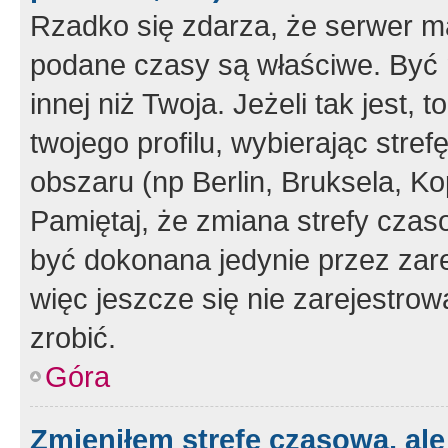
Rzadko się zdarza, że serwer m
podane czasy są właściwe. Być 
innej niż Twoja. Jeżeli tak jest,
twojego profilu, wybierając str
obszaru (np Berlin, Bruksela, Ko
Pamiętaj, że zmiana strefy czas
być dokonana jedynie przez zar
więc jeszcze się nie zarejestrow
zrobić.
Góra
Zmieniłem strefę czasową, ale