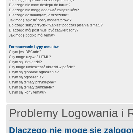
Jak mogę edytować lub usunąć ankietę?
Dlaczego nie mam dostępu do forum?
Dlaczego nie mogę dodawać załączników?
Dlaczego dostałam(em) ostrzeżenie?
Jak mogę zgłosić posty moderatorowi?
Do czego służy przycisk "Zapisz" podczas pisania tematu?
Dlaczego mój post musi być zatwierdzony?
Jak mogę podbić mój temat?
Formatowanie i typy tematów
Czym jest BBCode?
Czy mogę używać HTML?
Czym są uśmieszki?
Czy mogę umieszczać obrazki w poście?
Czym są globalne ogłoszenia?
Czym są ogłoszenia?
Czym są tematy przyklejone?
Czym są tematy zamknięte?
Czym są ikony tematu?
Problemy Logowania i R
Dlaczego nie mogę się zalog