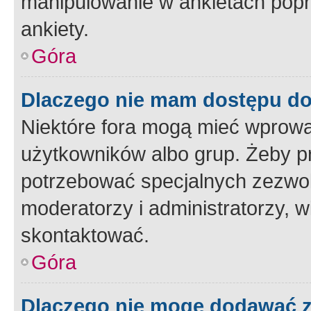
manipulowanie w ankietach popr
ankiety.
Góra
Dlaczego nie mam dostępu d
Niektóre fora mogą mieć wprowa
użytkowników albo grup. Żeby pr
potrzebować specjalnych zezwole
moderatorzy i administratorzy, w
skontaktować.
Góra
Dlaczego nie mogę dodawać 