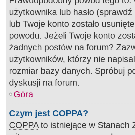
Prawdopodobny powód tego to:
użytkownika lub hasło (sprawdź e
lub Twoje konto zostało usunięte
powodu. Jeżeli Twoje konto zost
żadnych postów na forum? Zazw
użytkowników, którzy nie napisa
rozmiar bazy danych. Spróbuj po
dyskusji na forum.
Góra
Czym jest COPPA?
COPPA
to istniejące w Stanach