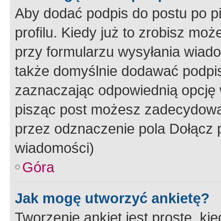
Aby dodać podpis do postu po 
profilu. Kiedy już to zrobisz m
przy formularzu wysyłania wiad
także domyślnie dodawać podpi
zaznaczając odpowiednią opcję 
pisząc post możesz zadecydowa
przez odznaczenie pola Dołącz 
wiadomości)
Góra
Jak mogę utworzyć ankietę?
Tworzenie ankiet jest proste, ki