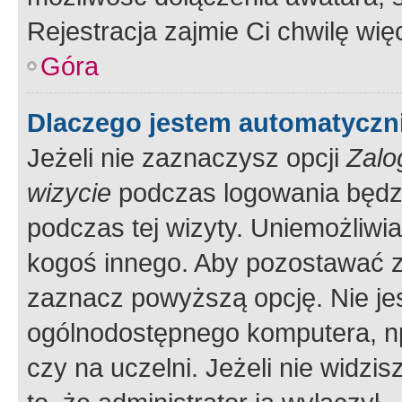
Rejestracja zajmie Ci chwilę wi
Góra
Dlaczego jestem automatycz
Jeżeli nie zaznaczysz opcji
Zalo
wizycie
podczas logowania będzi
podczas tej wizyty. Uniemożliwi
kogoś innego. Aby pozostawać 
zaznacz powyższą opcję. Nie jes
ogólnodostępnego komputera, np.
czy na uczelni. Jeżeli nie widzi