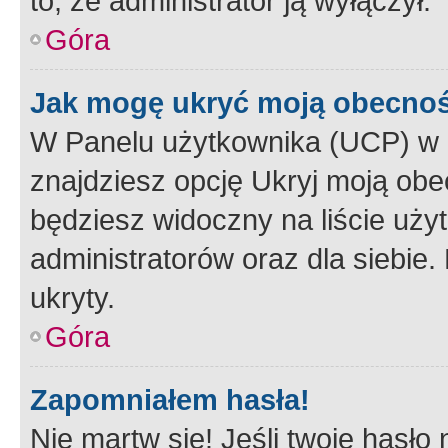
to, że administrator ją wyłączył.
Góra
Jak mogę ukryć moją obecno
W Panelu użytkownika (UCP) w 
znajdziesz opcję Ukryj moją obe
będziesz widoczny na liście użyt
administratorów oraz dla siebie.
ukryty.
Góra
Zapomniałem hasła!
Nie martw się! Jeśli twoje hasło