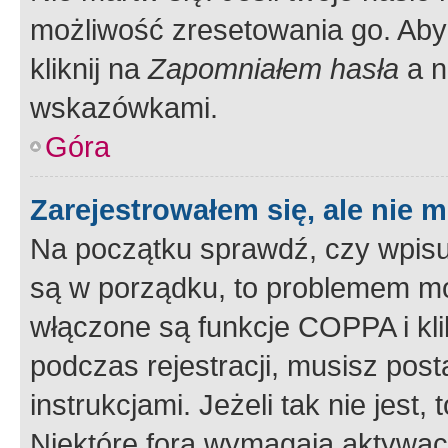
możliwość zresetowania go. Aby 
kliknij na
Zapomniałem hasła
a n
wskazówkami.
Góra
Zarejestrowałem się, ale nie 
Na początku sprawdź, czy wpisuj
są w porządku, to problemem mo
włączone są funkcje COPPA i kl
podczas rejestracji, musisz pos
instrukcjami. Jeżeli tak nie jes
Niektóre fora wymagają aktywac