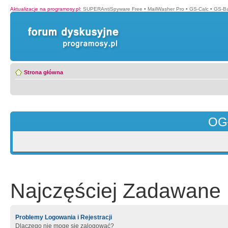
Aktualizacje na programosy.pl
:
SUPERAntiSpyware Free
•
MailWasher Pro
•
GS-Calc
•
GS-B
Strona główna
OG
Najczęściej Zadawane 
Problemy Logowania i Rejestracji
Dlaczego nie mogę się zalogować?