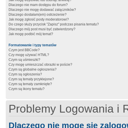
Jak mogę edytować lub usunąć ankietę?
Dlaczego nie mam dostępu do forum?
Dlaczego nie mogę dodawać załączników?
Dlaczego dostałam(em) ostrzeżenie?
Jak mogę zgłosić posty moderatorowi?
Do czego służy przycisk "Zapisz" podczas pisania tematu?
Dlaczego mój post musi być zatwierdzony?
Jak mogę podbić mój temat?
Formatowanie i typy tematów
Czym jest BBCode?
Czy mogę używać HTML?
Czym są uśmieszki?
Czy mogę umieszczać obrazki w poście?
Czym są globalne ogłoszenia?
Czym są ogłoszenia?
Czym są tematy przyklejone?
Czym są tematy zamknięte?
Czym są ikony tematu?
Problemy Logowania i R
Dlaczego nie mogę się zalog