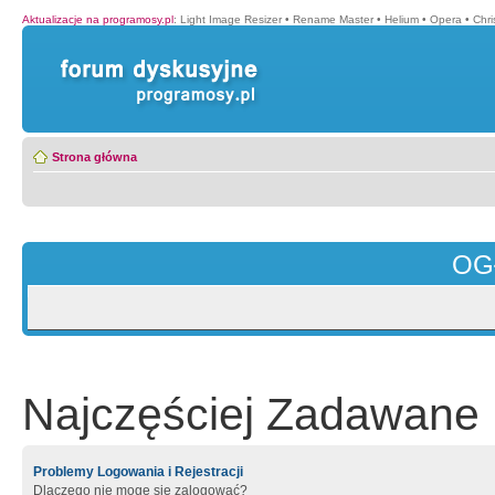
Aktualizacje na programosy.pl
:
Light Image Resizer
•
Rename Master
•
Helium
•
Opera
•
Chr
Strona główna
OG
Najczęściej Zadawane 
Problemy Logowania i Rejestracji
Dlaczego nie mogę się zalogować?