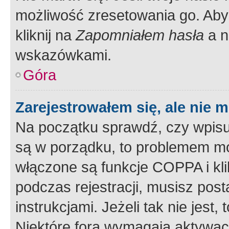
możliwość zresetowania go. Aby 
kliknij na
Zapomniałem hasła
a n
wskazówkami.
Góra
Zarejestrowałem się, ale nie 
Na początku sprawdź, czy wpisuj
są w porządku, to problemem mo
włączone są funkcje COPPA i kl
podczas rejestracji, musisz pos
instrukcjami. Jeżeli tak nie jes
Niektóre fora wymagają aktywac