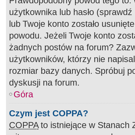
Prawdopodobny powód tego to:
użytkownika lub hasło (sprawdź e
lub Twoje konto zostało usunięte
powodu. Jeżeli Twoje konto zost
żadnych postów na forum? Zazw
użytkowników, którzy nie napisa
rozmiar bazy danych. Spróbuj po
dyskusji na forum.
Góra
Czym jest COPPA?
COPPA
to istniejące w Stanach