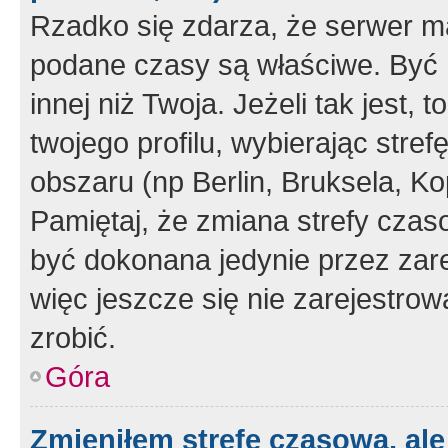
Rzadko się zdarza, że serwer m
podane czasy są właściwe. Być 
innej niż Twoja. Jeżeli tak jest,
twojego profilu, wybierając str
obszaru (np Berlin, Bruksela, Ko
Pamiętaj, że zmiana strefy czas
być dokonana jedynie przez zar
więc jeszcze się nie zarejestrow
zrobić.
Góra
Zmieniłem strefę czasową, ale