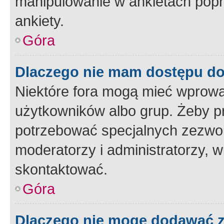
manipulowanie w ankietach popr
ankiety.
Góra
Dlaczego nie mam dostępu d
Niektóre fora mogą mieć wprowa
użytkowników albo grup. Żeby pr
potrzebować specjalnych zezwole
moderatorzy i administratorzy, w
skontaktować.
Góra
Dlaczego nie mogę dodawać 