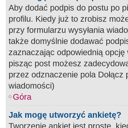
Aby dodać podpis do postu po 
profilu. Kiedy już to zrobisz m
przy formularzu wysyłania wiad
także domyślnie dodawać podpi
zaznaczając odpowiednią opcję 
pisząc post możesz zadecydowa
przez odznaczenie pola Dołącz 
wiadomości)
Góra
Jak mogę utworzyć ankietę?
Tworzenie ankiet jest proste, ki