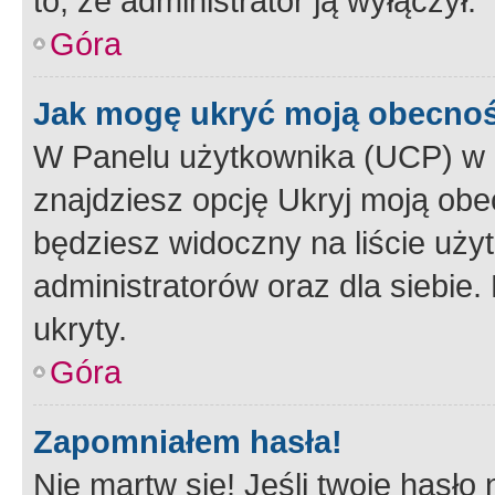
to, że administrator ją wyłączył.
Góra
Jak mogę ukryć moją obecno
W Panelu użytkownika (UCP) w 
znajdziesz opcję Ukryj moją obe
będziesz widoczny na liście użyt
administratorów oraz dla siebie.
ukryty.
Góra
Zapomniałem hasła!
Nie martw się! Jeśli twoje hasło