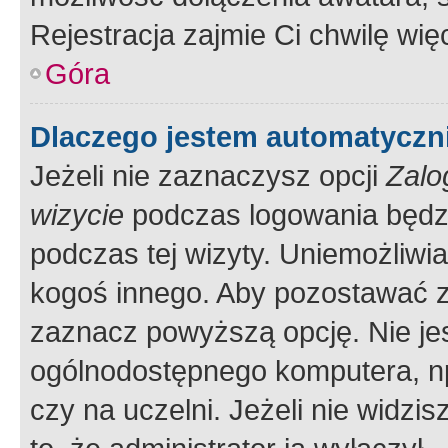
Rejestracja zajmie Ci chwilę wi
Góra
Dlaczego jestem automatycz
Jeżeli nie zaznaczysz opcji
Zalo
wizycie
podczas logowania będzi
podczas tej wizyty. Uniemożliwi
kogoś innego. Aby pozostawać 
zaznacz powyższą opcję. Nie jes
ogólnodostępnego komputera, np.
czy na uczelni. Jeżeli nie widzi