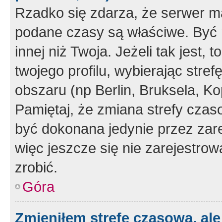
Rzadko się zdarza, że serwer m
podane czasy są właściwe. Być 
innej niż Twoja. Jeżeli tak jest,
twojego profilu, wybierając str
obszaru (np Berlin, Bruksela, Ko
Pamiętaj, że zmiana strefy czas
być dokonana jedynie przez zar
więc jeszcze się nie zarejestrow
zrobić.
Góra
Zmieniłem strefę czasową, ale