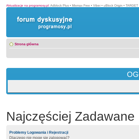
Aktualizacje na programosy.pl
:
Adblock Plus
•
Mixmax Free
•
Viber
•
uBlock Origin
•
TARGET 
Strona główna
OG
Najczęściej Zadawane 
Problemy Logowania i Rejestracji
Dlaczego nie mogę się zalogować?