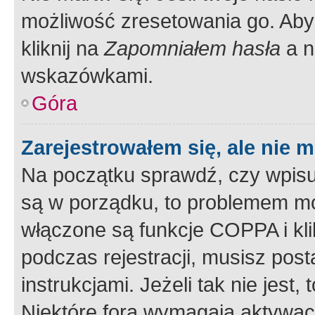
możliwość zresetowania go. Aby 
kliknij na
Zapomniałem hasła
a n
wskazówkami.
Góra
Zarejestrowałem się, ale nie 
Na początku sprawdź, czy wpisuj
są w porządku, to problemem mo
włączone są funkcje COPPA i kl
podczas rejestracji, musisz pos
instrukcjami. Jeżeli tak nie jes
Niektóre fora wymagają aktywac