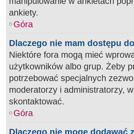
manipulowanie w ankietach popr
ankiety.
Góra
Dlaczego nie mam dostępu d
Niektóre fora mogą mieć wprowa
użytkowników albo grup. Żeby pr
potrzebować specjalnych zezwole
moderatorzy i administratorzy, w
skontaktować.
Góra
Dlaczego nie mogę dodawać 