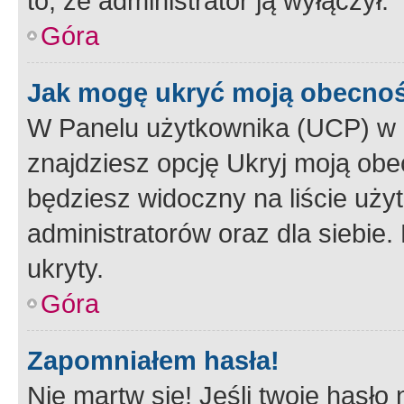
to, że administrator ją wyłączył.
Góra
Jak mogę ukryć moją obecno
W Panelu użytkownika (UCP) w 
znajdziesz opcję Ukryj moją obe
będziesz widoczny na liście użyt
administratorów oraz dla siebie.
ukryty.
Góra
Zapomniałem hasła!
Nie martw się! Jeśli twoje hasło