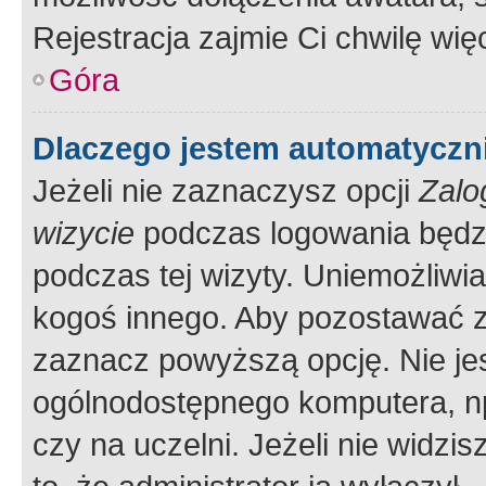
Rejestracja zajmie Ci chwilę wi
Góra
Dlaczego jestem automatycz
Jeżeli nie zaznaczysz opcji
Zalo
wizycie
podczas logowania będzi
podczas tej wizyty. Uniemożliwi
kogoś innego. Aby pozostawać 
zaznacz powyższą opcję. Nie jes
ogólnodostępnego komputera, np.
czy na uczelni. Jeżeli nie widzi