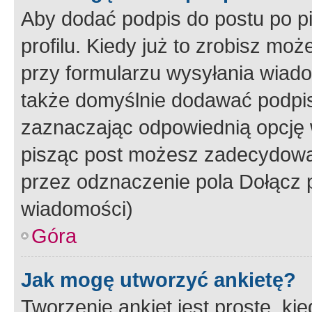
Aby dodać podpis do postu po 
profilu. Kiedy już to zrobisz m
przy formularzu wysyłania wiad
także domyślnie dodawać podpi
zaznaczając odpowiednią opcję 
pisząc post możesz zadecydowa
przez odznaczenie pola Dołącz 
wiadomości)
Góra
Jak mogę utworzyć ankietę?
Tworzenie ankiet jest proste, ki