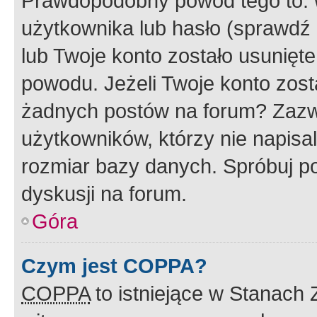
Prawdopodobny powód tego to:
użytkownika lub hasło (sprawdź e
lub Twoje konto zostało usunięte
powodu. Jeżeli Twoje konto zost
żadnych postów na forum? Zazw
użytkowników, którzy nie napisa
rozmiar bazy danych. Spróbuj po
dyskusji na forum.
Góra
Czym jest COPPA?
COPPA
to istniejące w Stanach