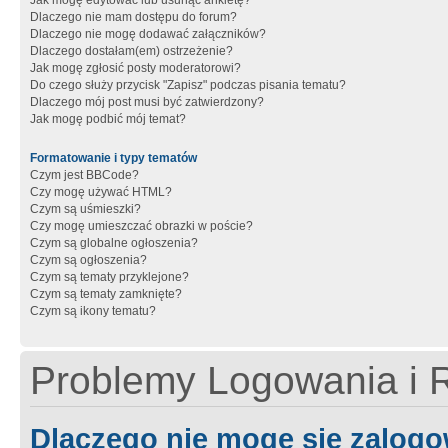
Jak mogę edytować lub usunąć ankietę?
Dlaczego nie mam dostępu do forum?
Dlaczego nie mogę dodawać załączników?
Dlaczego dostałam(em) ostrzeżenie?
Jak mogę zgłosić posty moderatorowi?
Do czego służy przycisk "Zapisz" podczas pisania tematu?
Dlaczego mój post musi być zatwierdzony?
Jak mogę podbić mój temat?
Formatowanie i typy tematów
Czym jest BBCode?
Czy mogę używać HTML?
Czym są uśmieszki?
Czy mogę umieszczać obrazki w poście?
Czym są globalne ogłoszenia?
Czym są ogłoszenia?
Czym są tematy przyklejone?
Czym są tematy zamknięte?
Czym są ikony tematu?
Problemy Logowania i R
Dlaczego nie mogę się zalog