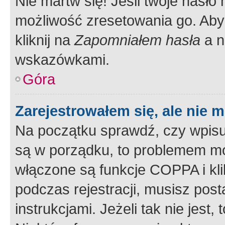
Nie martw się! Jeśli twoje hasło
możliwość zresetowania go. Aby 
kliknij na
Zapomniałem hasła
a n
wskazówkami.
Góra
Zarejestrowałem się, ale nie 
Na początku sprawdź, czy wpisuj
są w porządku, to problemem mo
włączone są funkcje COPPA i kl
podczas rejestracji, musisz pos
instrukcjami. Jeżeli tak nie jes