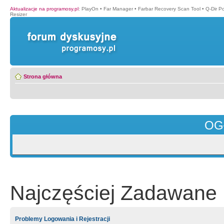
Aktualizacje na programosy.pl
:
PlayOn
•
Far Manager
•
Farbar Recovery Scan Tool
•
Q-Dir P
Resizer
Strona główna
OG
Najczęściej Zadawane 
Problemy Logowania i Rejestracji