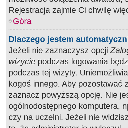
Rejestracja zajmie Ci chwilę wi
Góra
Dlaczego jestem automatycz
Jeżeli nie zaznaczysz opcji
Zalo
wizycie
podczas logowania będzi
podczas tej wizyty. Uniemożliwi
kogoś innego. Aby pozostawać 
zaznacz powyższą opcję. Nie jes
ogólnodostępnego komputera, np.
czy na uczelni. Jeżeli nie widzi