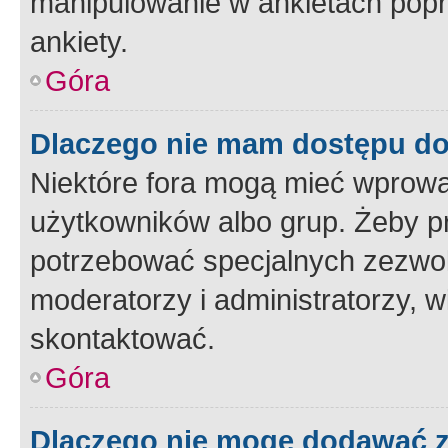
manipulowanie w ankietach popr
ankiety.
Góra
Dlaczego nie mam dostępu d
Niektóre fora mogą mieć wprowa
użytkowników albo grup. Żeby pr
potrzebować specjalnych zezwole
moderatorzy i administratorzy, w
skontaktować.
Góra
Dlaczego nie mogę dodawać 