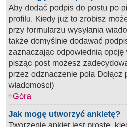
Aby dodać podpis do postu po 
profilu. Kiedy już to zrobisz m
przy formularzu wysyłania wiad
także domyślnie dodawać podpi
zaznaczając odpowiednią opcję 
pisząc post możesz zadecydowa
przez odznaczenie pola Dołącz 
wiadomości)
Góra
Jak mogę utworzyć ankietę?
Tworzenie ankiet jest proste, ki