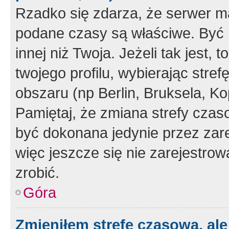
Rzadko się zdarza, że serwer m
podane czasy są właściwe. Być 
innej niż Twoja. Jeżeli tak jest,
twojego profilu, wybierając str
obszaru (np Berlin, Bruksela, Ko
Pamiętaj, że zmiana strefy czas
być dokonana jedynie przez zar
więc jeszcze się nie zarejestrow
zrobić.
Góra
Zmieniłem strefę czasową, ale