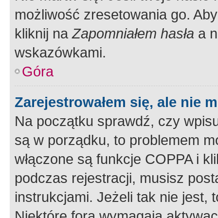
możliwość zresetowania go. Aby 
kliknij na
Zapomniałem hasła
a n
wskazówkami.
Góra
Zarejestrowałem się, ale nie 
Na początku sprawdź, czy wpisuj
są w porządku, to problemem mo
włączone są funkcje COPPA i kl
podczas rejestracji, musisz pos
instrukcjami. Jeżeli tak nie jes
Niektóre fora wymagają aktywac