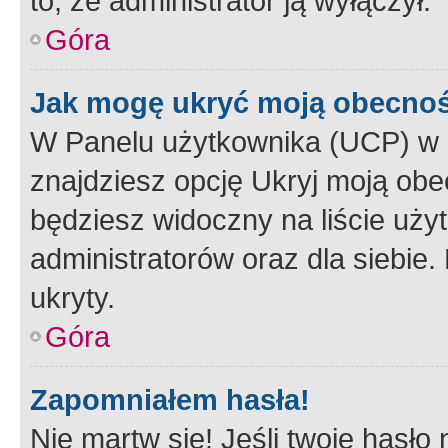
to, że administrator ją wyłączył.
Góra
Jak mogę ukryć moją obecno
W Panelu użytkownika (UCP) w 
znajdziesz opcję Ukryj moją obe
będziesz widoczny na liście użyt
administratorów oraz dla siebie.
ukryty.
Góra
Zapomniałem hasła!
Nie martw się! Jeśli twoje hasło