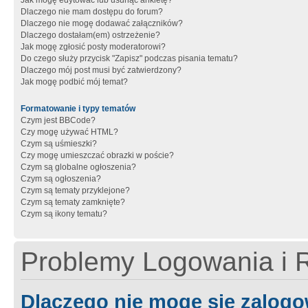
Jak mogę edytować lub usunąć ankietę?
Dlaczego nie mam dostępu do forum?
Dlaczego nie mogę dodawać załączników?
Dlaczego dostałam(em) ostrzeżenie?
Jak mogę zgłosić posty moderatorowi?
Do czego służy przycisk "Zapisz" podczas pisania tematu?
Dlaczego mój post musi być zatwierdzony?
Jak mogę podbić mój temat?
Formatowanie i typy tematów
Czym jest BBCode?
Czy mogę używać HTML?
Czym są uśmieszki?
Czy mogę umieszczać obrazki w poście?
Czym są globalne ogłoszenia?
Czym są ogłoszenia?
Czym są tematy przyklejone?
Czym są tematy zamknięte?
Czym są ikony tematu?
Problemy Logowania i R
Dlaczego nie mogę się zalog