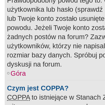
Prawdopodobny powód tego to:
użytkownika lub hasło (sprawdź e
lub Twoje konto zostało usunięte
powodu. Jeżeli Twoje konto zost
żadnych postów na forum? Zazw
użytkowników, którzy nie napisa
rozmiar bazy danych. Spróbuj po
dyskusji na forum.
Góra
Czym jest COPPA?
COPPA
to istniejące w Stanach