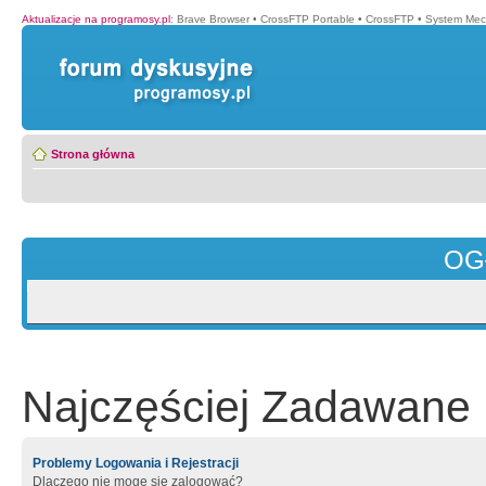
Aktualizacje na programosy.pl
:
Brave Browser
•
CrossFTP Portable
•
CrossFTP
•
System Mec
Strona główna
OG
Najczęściej Zadawane 
Problemy Logowania i Rejestracji
Dlaczego nie mogę się zalogować?