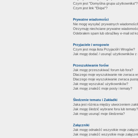
Czym jest "Domyślna grupa użytkownika"?
Czym jest link "Ekipa"?
Prywatne wiadomości
Nie mogę wysyłać prywatnych wiadomości
Otrzymuję niechciane prywatne wiadomośc
Odebrałem spam lub obraźliwy e-mail od ko
Przyjaciele i wrogowie
Czym jest moja lista Przyjaciół i Wrogów?
Jak mogę dodać / usunąć użytkowników z mo
Przeszukiwanie forów
Jak mogę przeszukiwać forum lub fora?
Dlaczego moje wyszukiwanie nie zwraca 
Dlaczego moje wyszukiwanie zwraca pustą
Jak mogę wyszukać użytkowników?
Jak mogę znaleźć moje posty i tematy?
Śledzenie tematu i Zakładki
Jaka jest różnica między utworzeniem zakł
Jak mogę śledzić wybrane fora lub tematy?
Jak mogę usunąć moje śledzenia?
Załączniki
Jak mogę odnaleźć wszystkie moje załączn
Jak mogę znaleźć wszystkie moje załączni