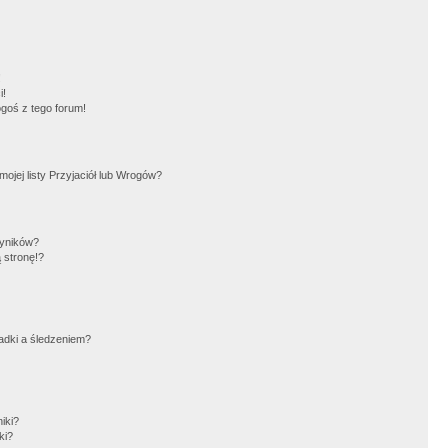
!
i!
goś z tego forum!
jej listy Przyjaciół lub Wrogów?
wyników?
 stronę!?
adki a śledzeniem?
iki?
ki?