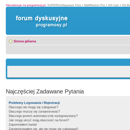
Aktualizacje na programosy.pl
:
SUPERAntiSpyware Free
•
MailWasher Pro
•
GS-Calc
•
GS-B
Strona główna
Najczęściej Zadawane Pytania
Problemy Logowania i Rejestracji
Dlaczego nie mogę się zalogować?
Dlaczego muszę się zarejestrować?
Dlaczego jestem automatycznie wylogowywany?
Jak mogę ukryć moją obecność na forum?
Zapomniałem hasła!
Zarejestrowałem się, ale nie mogę się zalogować!