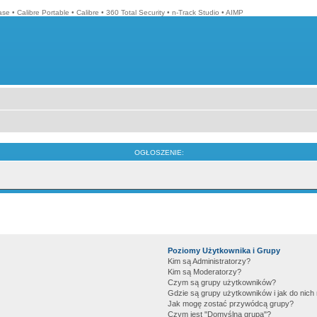
ase
•
Calibre Portable
•
Calibre
•
360 Total Security
•
n-Track Studio
•
AIMP
OGŁOSZENIE:
Poziomy Użytkownika i Grupy
Kim są Administratorzy?
Kim są Moderatorzy?
Czym są grupy użytkowników?
Gdzie są grupy użytkowników i jak do nic
Jak mogę zostać przywódcą grupy?
Czym jest "Domyślna grupa"?