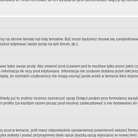
dowany w Forum formularz do ich wysyłania (jeśli administrator włączył tą możliw
zny na stronie tematu lub listy tematów. Być może będziesz musiał się zarejestr
żesz edytować swoje posty na tym forum, itp.
).
 tylko swoje posty. Aby zmienić post (czasem jest to możliwe tylko przez jakiś cz
informacja ile razy post edytowano. Informacja nie zostanie dodana jeżeli nikt je
iętaj, że normalni użytkownicy nie mogą usunąć postu jeżeli w temacie ktoś dopisał
 Kiedy już to zrobisz możesz zaznaczyć opcję
Dołącz podpis
przy formularzu wysy
m profilu (za każdym razem pisząc post możesz zadecydować o nie dodawaniu do 
wszy post w temacie, jeśli masz odpowiednie uprawnienia) powinieneś widzieć formu
uł ankiety i podać przynajmniej dwie opcje (każdą opcję wpisujesz w nowej linii).