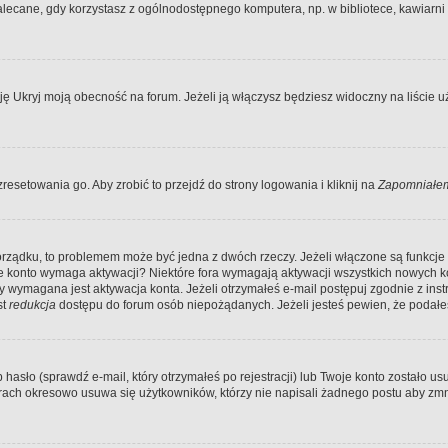
ecane, gdy korzystasz z ogólnodostępnego komputera, np. w bibliotece, kawiarni in
Ukryj moją obecność na forum. Jeżeli ją włączysz będziesz widoczny na liście uży
resetowania go. Aby zrobić to przejdź do strony logowania i kliknij na
Zapomniałem
porządku, to problemem może być jedna z dwóch rzeczy. Jeżeli włączone są funkcj
twoje konto wymaga aktywacji? Niektóre fora wymagają aktywacji wszystkich nowych 
wymagana jest aktywacja konta. Jeżeli otrzymałeś e-mail postępuj zgodnie z instruk
st
redukcja
dostępu do forum osób niepożądanych. Jeżeli jesteś pewien, że podałe
o (sprawdź e-mail, który otrzymałeś po rejestracji) lub Twoje konto zostało usun
rach okresowo usuwa się użytkowników, którzy nie napisali żadnego postu aby zmn