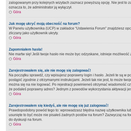
zalogowanym przy kolejnych wizytach zaznacz powyższą opcję. Nie jest to zal
oznacza to, że administrator ją wyłączył.
Góra
Jak mogę ukryć moją obecność na forum?
W Panelu użytkownika (UCP) w zakładce “Ustawienia Forum” znajdziesz opcję 
zliczany jako użytkownik ukryty.
Góra
Zapomniałem hasła!
Nie martw się! Jeśli twoje hasło nie może byc odzyskane, istnieje możliwość z
Góra
Zarejestrowałem się, ale nie mogę się zalogować!
Na początku sprawdź, czy wpisujesz poprawny login i hasło. Jeżeli te są w 
postąpić zgodnie z otrzymanymi instrukcjami. Jeżeli tak nie jest, to może 
można się na nie logować. Po rejestracji powinieneś otrzymać wiadomość czy 
że podałeś poprawny adres? Jednym z powodów wykorzystania aktywacji je
Góra
Zarejestrowałem się kiedyś, ale nie mogę się już zalogować!
Prawdopodobny powód tego to: wprowadzasz błędna nazwę użytkownika lub hasł
usunięte to być może nie pisałeś żadnych postów na forum? Zazwyczaj na fo
do dyskusji na forum.
Góra