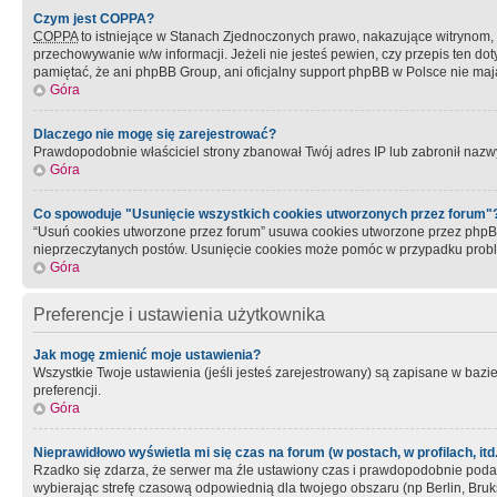
Czym jest COPPA?
COPPA
to istniejące w Stanach Zjednoczonych prawo, nakazujące witrynom
przechowywanie w/w informacji. Jeżeli nie jesteś pewien, czy przepis ten dot
pamiętać, że ani phpBB Group, ani oficjalny support phpBB w Polsce nie mają
Góra
Dlaczego nie mogę się zarejestrować?
Prawdopodobnie właściciel strony zbanował Twój adres IP lub zabronił nazwy 
Góra
Co spowoduje "Usunięcie wszystkich cookies utworzonych przez forum"
“Usuń cookies utworzone przez forum” usuwa cookies utworzone przez phpBB3
nieprzeczytanych postów. Usunięcie cookies może pomóc w przypadku pro
Góra
Preferencje i ustawienia użytkownika
Jak mogę zmienić moje ustawienia?
Wszystkie Twoje ustawienia (jeśli jesteś zarejestrowany) są zapisane w bazie 
preferencji.
Góra
Nieprawidłowo wyświetla mi się czas na forum (w postach, w profilach, itd.
Rzadko się zdarza, że serwer ma źle ustawiony czas i prawdopodobnie podane 
wybierając strefę czasową odpowiednią dla twojego obszaru (np Berlin, Bruk