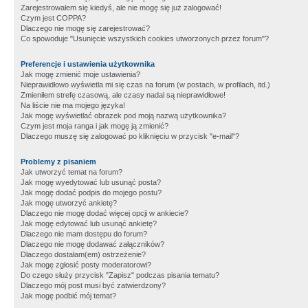
Zarejestrowałem się kiedyś, ale nie mogę się już zalogować!
Czym jest COPPA?
Dlaczego nie mogę się zarejestrować?
Co spowoduje "Usunięcie wszystkich cookies utworzonych przez forum"?
Preferencje i ustawienia użytkownika
Jak mogę zmienić moje ustawienia?
Nieprawidłowo wyświetla mi się czas na forum (w postach, w profilach, itd.)
Zmieniłem strefę czasową, ale czasy nadal są nieprawidłowe!
Na liście nie ma mojego języka!
Jak mogę wyświetlać obrazek pod moją nazwą użytkownika?
Czym jest moja ranga i jak mogę ją zmienić?
Dlaczego muszę się zalogować po kliknięciu w przycisk "e-mail"?
Problemy z pisaniem
Jak utworzyć temat na forum?
Jak mogę wyedytować lub usunąć posta?
Jak mogę dodać podpis do mojego postu?
Jak mogę utworzyć ankietę?
Dlaczego nie mogę dodać więcej opcji w ankiecie?
Jak mogę edytować lub usunąć ankietę?
Dlaczego nie mam dostępu do forum?
Dlaczego nie mogę dodawać załączników?
Dlaczego dostałam(em) ostrzeżenie?
Jak mogę zgłosić posty moderatorowi?
Do czego służy przycisk "Zapisz" podczas pisania tematu?
Dlaczego mój post musi być zatwierdzony?
Jak mogę podbić mój temat?