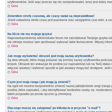
użytkowników. Jeśli więc jeszcze się nie zarejestrowałeś, teraz jest dobry mo
Góra
Zmieniłem strefę czasową, ale czasy nadal są nieprawidłowe!
Jeżeli ustawiona strefa czasu jest poprawna oraz uwzględnia czas letni, a c
Góra
Na liście nie ma mojego języka!
Najprawdopodobniej administrator forum nie zainstalował Twojego języka lub n
nie istnieje możesz sam spróbować wykonać takie tłumaczenie. Więcej inform
Góra
Jak mogę wyświetlać obrazek pod moją nazwą użytkownika?
Są dwa obrazki, które mogą pokazać się poniżej nazwy użytkownika podczas
kropek. Obrazek ten wskazuje ile postów już napisałeś/aś lub na Twój status
włączać awatary i wybierać sposób w jaki awatary mogą być dostępne. Jeśli n
Góra
Czym jest moja ranga i jak mogę ją zmienić?
Na ogół nie możesz bezpośrednio zmienić nazwy jakiejkolwiek rangi (ranga 
postów, które napisałeś, i aby identyfikować konkretne osoby, np. moderator
takim przypadku po prostu ręcznie ją zmniejszy.
Góra
Dlaczego muszę się zalogować po kliknięciu w przycisk "e-mail"?