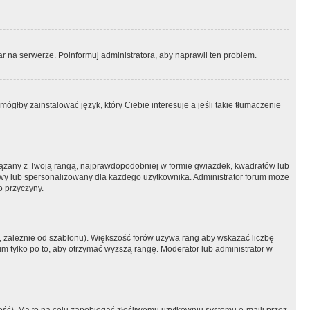
r na serwerze. Poinformuj administratora, aby naprawił ten problem.
ógłby zainstalować język, który Ciebie interesuje a jeśli takie tłumaczenie
iązany z Twoją rangą, najprawdopodobniej w formie gwiazdek, kwadratów lub
atowy lub spersonalizowany dla każdego użytkownika. Administrator forum może
o przyczyny.
, zależnie od szablonu). Większość forów używa rang aby wskazać liczbę
um tylko po to, aby otrzymać wyższą rangę. Moderator lub administrator w