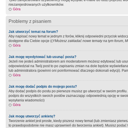
Tylko zarejestrowani użytkownicy mogą wysyłać e-maile do ludzi poprzez wbu
niezarejestrowanych użytkowników.
Góra
Problemy z pisaniem
Jak utworzyć temat na forum?
Aby napisać nowy temat w jednym z forów, kliknij odpowiedni przycisk widoc
dostępne dla Ciebie opcje ((
YMożesz zakładać nowe tematy na tym forum, Mo
Góra
Jak mogę wyedytować lub usunąć posta?
Jeżeli nie jesteś administratorem ani moderatorem możesz edytować lub usuwać
odpowiedział na Twój post to po zapisaniu zmian na dole będzie wyświetlana 
lub administratora (powinni oni poinformować dlaczego dokonali edycji). Pam
Góra
Jak mogę dodać podpis do mojego postu?
Aby dodać podpis do postu po pierwsze musisz go utworzyć w swoim profilu.
podpis do wszystkich swoich postów zaznaczając odpowiednią opcję w swoi
wysyłania wiadomości)
Góra
Jak mogę utworzyć ankietę?
Tworzenie ankiet jest proste, kiedy piszesz nowy temat (lub zmieniasz pier
to prawdopodobnie nie masz uprawnień do tworzenia ankiet). Musisz podać tyt