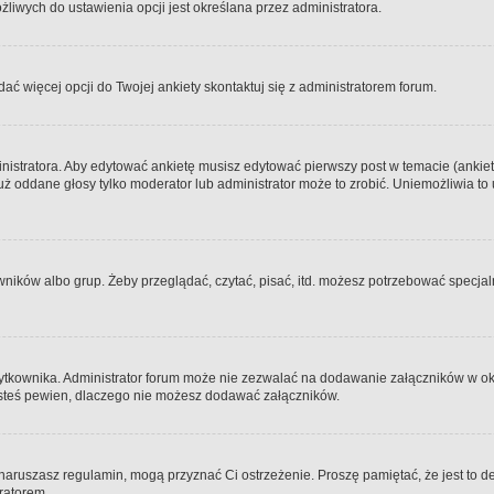
iwych do ustawienia opcji jest określana przez administratora.
dać więcej opcji do Twojej ankiety skontaktuj się z administratorem forum.
nistratora. Aby edytować ankietę musisz edytować pierwszy post w temacie (ankieta
y już oddane głosy tylko moderator lub administrator może to zrobić. Uniemożliwia
ków albo grup. Żeby przeglądać, czytać, pisać, itd. możesz potrzebować specjalny
ytkownika. Administrator forum może nie zezwalać na dodawanie załączników w o
 jesteś pewien, dlaczego nie możesz dodawać załączników.
e naruszasz regulamin, mogą przyznać Ci ostrzeżenie. Proszę pamiętać, że jest to d
tratorem.