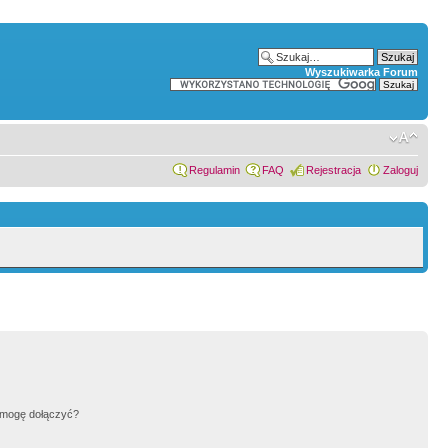
Wyszukiwarka Forum
Regulamin
FAQ
Rejestracja
Zaloguj
h mogę dołączyć?