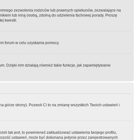
semnego zezwolenia rodziców lub prawnych opiekunów, zezwalające na
awnikiem lub inną osobą, zdolną do udzielenia fachowej porady. Proszę
j kwestii.
orem forum w celu uzyskania pomocy.
. Dzięki nim działają również takie funkcje, jak zapamiętywanie
a górze strony). Pozwoli Ci to na zmianę wszystkich Twoich ustawień i
li tak jest, to powinieneś zaktualizować ustawienia twojego profilu,
większość ustawień, może być dokonana jedynie przez zarejestrowanych