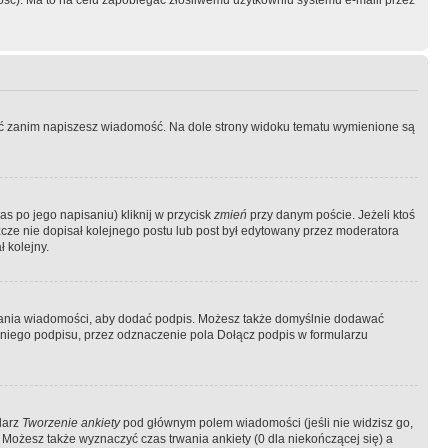
ość). Ma to na celu zapobiegać złośliwemu użytkowniu systemu e-maili przez
ować zanim napiszesz wiadomość. Na dole strony widoku tematu wymienione są
as po jego napisaniu) kliknij w przycisk
zmień
przy danym poście. Jeżeli ktoś
szcze nie dopisał kolejnego postu lub post był edytowany przez moderatora
 kolejny.
łania wiadomości, aby dodać podpis. Możesz także domyślnie dodawać
niego podpisu, przez odznaczenie pola Dołącz podpis w formularzu
larz
Tworzenie ankiety
pod głównym polem wiadomości (jeśli nie widzisz go,
 Możesz także wyznaczyć czas trwania ankiety (0 dla niekończącej się) a