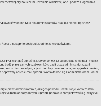
ternetowej czy na uczelni. Jeżeli nie widzisz tej opcji podczas logowania
tkowników online tylko dla administratorów oraz dla siebie. Będziesz
 hasła
a następnie postępuj zgodnie ze wskazówkami.
e COPPA i kliknąłeś odnośnik
Mam mniej niż 13 lat
podczas rejestracji, musisz
kont, bądź przez samych użytkowników, bądź przez administratora, zanim
cjami w nim zawartymi, a jeśli nie otrzymałeś e-maila, to czy jesteś pewien,
ś poprawmy adres e-mail spróbuj skontaktować się z administratorem Forum.
ięte przez administratora z jakiegoś powodu. Jeżeli Twoje konto zostało
iejszyć rozmiar bazy danych. Spróbuj ponownie zarejestrować się i włączyć