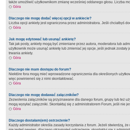
także umożliwić użytkownikom zmianę wcześniej oddanego głosu. Liczba możl
Góra
Dlaczego nie mogę dodać więcej opcji w ankiecie?
Liczba opcji ankiety jest ograniczona przez administratora. Jeśli chciałbyś do
Góra
Jak mogę edytować lub usunąć ankietę?
Tak jak posty, ankiety mogą być zmieniane przez autora, moderatora lub admi
użytkownik może usunąć ankietę lub zmieniać jej opcje, jeśli jednak został
trwania ankiety.
Góra
Dlaczego nie mam dostępu do forum?
Niektóre fora mogą mieć wprowadzone ograniczenia dla określonych użytkowni
więc powinieneś się z nimi skontaktować.
Góra
Dlaczego nie mogę dodawać załączników?
Zezwolenia załączników są przyznawane dla danego forum, grupy lub też uż
mogą wysyłać załączniki. Skontaktuj się z administratorem Forum, jeśli nie
Góra
Dlaczego dostałam(em) ostrzeżenie?
Każdy administrator określa zasady korzystania z forum. Jeżeli stwierdzą, ż
nie jesteś pewien, dlaczego otrzymałeś ostrzeżenie, skontaktuj sie z adminis