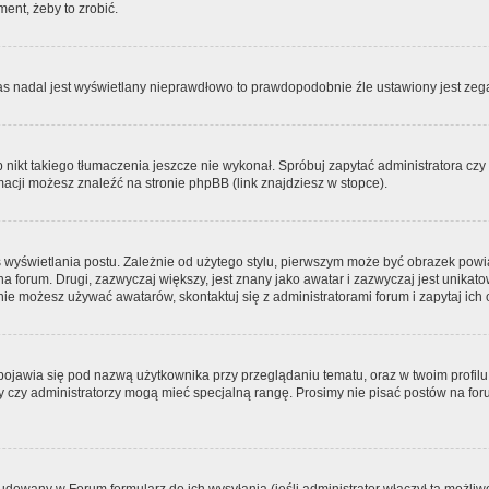
ment, żeby to zrobić.
zas nadal jest wyświetlany nieprawdłowo to prawdopodobnie źle ustawiony jest zega
ikt takiego tłumaczenia jeszcze nie wykonał. Spróbuj zapytać administratora czy m
acji możesz znaleźć na stronie phpBB (link znajdziesz w stopce).
 wyświetlania postu. Zależnie od użytego stylu, pierwszym może być obrazek pow
 na forum. Drugi, zazwyczaj większy, jest znany jako awatar i zazwyczaj jest unik
ie możesz używać awatarów, skontaktuj się z administratorami forum i zapytaj ich 
pojawia się pod nazwą użytkownika przy przeglądaniu tematu, oraz w twoim profilu
zy czy administratorzy mogą mieć specjalną rangę. Prosimy nie pisać postów na for