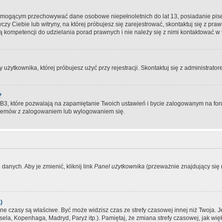
, mogącym przechowywać dane osobowe niepełnoletnich do lat 13, posiadanie pi
yczy Ciebie lub witryny, na której próbujesz się zarejestrować, skontaktuj się z pr
 kompetencji do udzielania porad prawnych i nie należy się z nimi kontaktować w te
użytkownika, której próbujesz użyć przy rejestracji. Skontaktuj się z administrat
?
, które pozwalają na zapamiętanie Twoich ustawień i bycie zalogowanym na forum
blemów z zalogowaniem lub wylogowaniem się.
danych. Aby je zmienić, kliknij link
Panel użytkownika
(przeważnie znajdujący się n
)
czasy są właściwe. Być może widzisz czas ze strefy czasowej innej niż Twoja. Jeże
sela, Kopenhaga, Madryd, Paryż itp.). Pamiętaj, że zmiana strefy czasowej, jak 