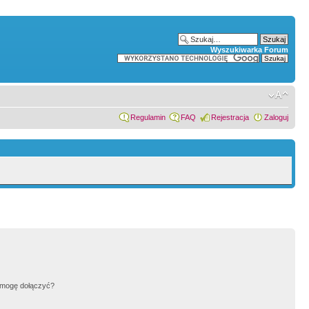
Wyszukiwarka Forum
Regulamin
FAQ
Rejestracja
Zaloguj
h mogę dołączyć?