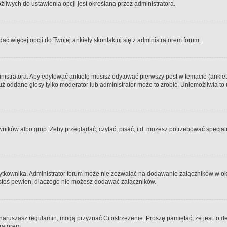
iwych do ustawienia opcji jest określana przez administratora.
dać więcej opcji do Twojej ankiety skontaktuj się z administratorem forum.
nistratora. Aby edytować ankietę musisz edytować pierwszy post w temacie (ankieta
y już oddane głosy tylko moderator lub administrator może to zrobić. Uniemożliwia
ków albo grup. Żeby przeglądać, czytać, pisać, itd. możesz potrzebować specjalny
ytkownika. Administrator forum może nie zezwalać na dodawanie załączników w o
 jesteś pewien, dlaczego nie możesz dodawać załączników.
e naruszasz regulamin, mogą przyznać Ci ostrzeżenie. Proszę pamiętać, że jest to d
tratorem.