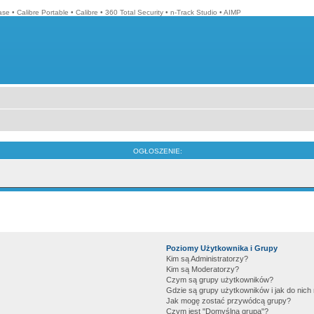
ase
•
Calibre Portable
•
Calibre
•
360 Total Security
•
n-Track Studio
•
AIMP
OGŁOSZENIE:
Poziomy Użytkownika i Grupy
Kim są Administratorzy?
Kim są Moderatorzy?
Czym są grupy użytkowników?
Gdzie są grupy użytkowników i jak do nic
Jak mogę zostać przywódcą grupy?
Czym jest "Domyślna grupa"?