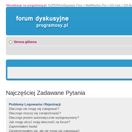
Aktualizacje na programosy.pl
:
SUPERAntiSpyware Free
•
MailWasher Pro
•
GS-Calc
•
GS-B
Strona główna
Najczęściej Zadawane Pytania
Problemy Logowania i Rejestracji
Dlaczego nie mogę się zalogować?
Dlaczego muszę się zarejestrować?
Dlaczego jestem automatycznie wylogowywany?
Jak mogę ukryć moją obecność na forum?
Zapomniałem hasła!
Zarejestrowałem się, ale nie mogę się zalogować!