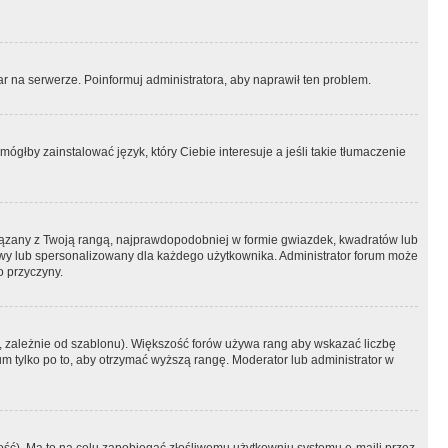
r na serwerze. Poinformuj administratora, aby naprawił ten problem.
ógłby zainstalować język, który Ciebie interesuje a jeśli takie tłumaczenie
iązany z Twoją rangą, najprawdopodobniej w formie gwiazdek, kwadratów lub
atowy lub spersonalizowany dla każdego użytkownika. Administrator forum może
o przyczyny.
, zależnie od szablonu). Większość forów używa rang aby wskazać liczbę
um tylko po to, aby otrzymać wyższą rangę. Moderator lub administrator w