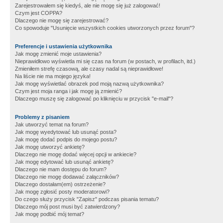
Zarejestrowałem się kiedyś, ale nie mogę się już zalogować!
Czym jest COPPA?
Dlaczego nie mogę się zarejestrować?
Co spowoduje "Usunięcie wszystkich cookies utworzonych przez forum"?
Preferencje i ustawienia użytkownika
Jak mogę zmienić moje ustawienia?
Nieprawidłowo wyświetla mi się czas na forum (w postach, w profilach, itd.)
Zmieniłem strefę czasową, ale czasy nadal są nieprawidłowe!
Na liście nie ma mojego języka!
Jak mogę wyświetlać obrazek pod moją nazwą użytkownika?
Czym jest moja ranga i jak mogę ją zmienić?
Dlaczego muszę się zalogować po kliknięciu w przycisk "e-mail"?
Problemy z pisaniem
Jak utworzyć temat na forum?
Jak mogę wyedytować lub usunąć posta?
Jak mogę dodać podpis do mojego postu?
Jak mogę utworzyć ankietę?
Dlaczego nie mogę dodać więcej opcji w ankiecie?
Jak mogę edytować lub usunąć ankietę?
Dlaczego nie mam dostępu do forum?
Dlaczego nie mogę dodawać załączników?
Dlaczego dostałam(em) ostrzeżenie?
Jak mogę zgłosić posty moderatorowi?
Do czego służy przycisk "Zapisz" podczas pisania tematu?
Dlaczego mój post musi być zatwierdzony?
Jak mogę podbić mój temat?