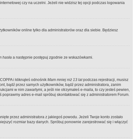
ternetowej czy na uczelni. Jeżeli nie widzisz tej opcji podczas logowania
tkowników online tylko dla administratorów oraz dla siebie. Będziesz
 hasła
a następnie postępuj zgodnie ze wskazówkami.
e COPPA i kliknąłeś odnośnik
Mam mniej niż 13 lat
podczas rejestracji, musisz
kont, bądź przez samych użytkowników, bądź przez administratora, zanim
cjami w nim zawartymi, a jeśli nie otrzymałeś e-maila, to czy jesteś pewien,
ś poprawmy adres e-mail spróbuj skontaktować się z administratorem Forum.
ięte przez administratora z jakiegoś powodu. Jeżeli Twoje konto zostało
iejszyć rozmiar bazy danych. Spróbuj ponownie zarejestrować się i włączyć