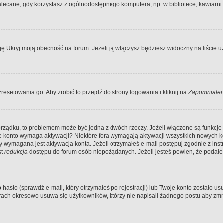
ecane, gdy korzystasz z ogólnodostępnego komputera, np. w bibliotece, kawiarni in
Ukryj moją obecność na forum. Jeżeli ją włączysz będziesz widoczny na liście uży
resetowania go. Aby zrobić to przejdź do strony logowania i kliknij na
Zapomniałem
porządku, to problemem może być jedna z dwóch rzeczy. Jeżeli włączone są funkcj
twoje konto wymaga aktywacji? Niektóre fora wymagają aktywacji wszystkich nowych 
wymagana jest aktywacja konta. Jeżeli otrzymałeś e-mail postępuj zgodnie z instruk
st
redukcja
dostępu do forum osób niepożądanych. Jeżeli jesteś pewien, że podałe
o (sprawdź e-mail, który otrzymałeś po rejestracji) lub Twoje konto zostało usun
rach okresowo usuwa się użytkowników, którzy nie napisali żadnego postu aby zmn