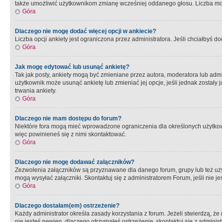
także umożliwić użytkownikom zmianę wcześniej oddanego głosu. Liczba możl
Góra
Dlaczego nie mogę dodać więcej opcji w ankiecie?
Liczba opcji ankiety jest ograniczona przez administratora. Jeśli chciałbyś do
Góra
Jak mogę edytować lub usunąć ankietę?
Tak jak posty, ankiety mogą być zmieniane przez autora, moderatora lub admi
użytkownik może usunąć ankietę lub zmieniać jej opcje, jeśli jednak został
trwania ankiety.
Góra
Dlaczego nie mam dostępu do forum?
Niektóre fora mogą mieć wprowadzone ograniczenia dla określonych użytkowni
więc powinieneś się z nimi skontaktować.
Góra
Dlaczego nie mogę dodawać załączników?
Zezwolenia załączników są przyznawane dla danego forum, grupy lub też uż
mogą wysyłać załączniki. Skontaktuj się z administratorem Forum, jeśli nie
Góra
Dlaczego dostałam(em) ostrzeżenie?
Każdy administrator określa zasady korzystania z forum. Jeżeli stwierdzą, ż
nie jesteś pewien, dlaczego otrzymałeś ostrzeżenie, skontaktuj sie z adminis