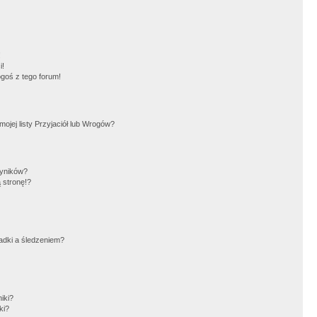
!
i!
goś z tego forum!
jej listy Przyjaciół lub Wrogów?
wyników?
 stronę!?
adki a śledzeniem?
iki?
ki?