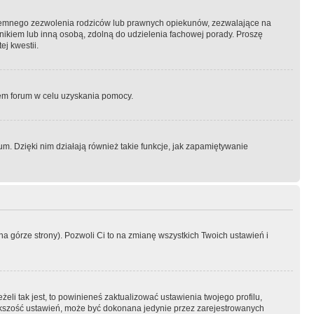
semnego zezwolenia rodziców lub prawnych opiekunów, zezwalające na
awnikiem lub inną osobą, zdolną do udzielenia fachowej porady. Proszę
j kwestii.
orem forum w celu uzyskania pomocy.
. Dzięki nim działają również takie funkcje, jak zapamiętywanie
a górze strony). Pozwoli Ci to na zmianę wszystkich Twoich ustawień i
li tak jest, to powinieneś zaktualizować ustawienia twojego profilu,
większość ustawień, może być dokonana jedynie przez zarejestrowanych