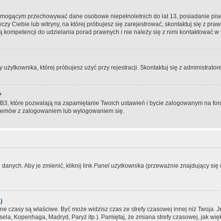
, mogącym przechowywać dane osobowe niepełnoletnich do lat 13, posiadanie pi
yczy Ciebie lub witryny, na której próbujesz się zarejestrować, skontaktuj się z pr
 kompetencji do udzielania porad prawnych i nie należy się z nimi kontaktować w te
użytkownika, której próbujesz użyć przy rejestracji. Skontaktuj się z administrat
?
, które pozwalają na zapamiętanie Twoich ustawień i bycie zalogowanym na forum
blemów z zalogowaniem lub wylogowaniem się.
danych. Aby je zmienić, kliknij link
Panel użytkownika
(przeważnie znajdujący się n
)
czasy są właściwe. Być może widzisz czas ze strefy czasowej innej niż Twoja. Jeże
sela, Kopenhaga, Madryd, Paryż itp.). Pamiętaj, że zmiana strefy czasowej, jak 