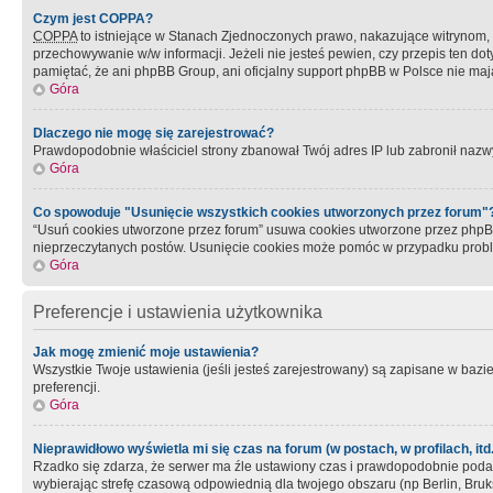
Czym jest COPPA?
COPPA
to istniejące w Stanach Zjednoczonych prawo, nakazujące witrynom
przechowywanie w/w informacji. Jeżeli nie jesteś pewien, czy przepis ten dot
pamiętać, że ani phpBB Group, ani oficjalny support phpBB w Polsce nie mają
Góra
Dlaczego nie mogę się zarejestrować?
Prawdopodobnie właściciel strony zbanował Twój adres IP lub zabronił nazwy 
Góra
Co spowoduje "Usunięcie wszystkich cookies utworzonych przez forum"
“Usuń cookies utworzone przez forum” usuwa cookies utworzone przez phpBB3
nieprzeczytanych postów. Usunięcie cookies może pomóc w przypadku pro
Góra
Preferencje i ustawienia użytkownika
Jak mogę zmienić moje ustawienia?
Wszystkie Twoje ustawienia (jeśli jesteś zarejestrowany) są zapisane w bazie 
preferencji.
Góra
Nieprawidłowo wyświetla mi się czas na forum (w postach, w profilach, itd.
Rzadko się zdarza, że serwer ma źle ustawiony czas i prawdopodobnie podane 
wybierając strefę czasową odpowiednią dla twojego obszaru (np Berlin, Bruk