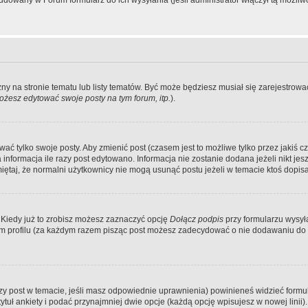
dowany w Forum formularz do ich wysyłania (jeśli administrator włączył tą możliw
zny na stronie tematu lub listy tematów. Być może będziesz musiał się zarejestr
żesz edytować swoje posty na tym forum, itp.
).
 tylko swoje posty. Aby zmienić post (czasem jest to możliwe tylko przez jakiś cz
informacja ile razy post edytowano. Informacja nie zostanie dodana jeżeli nikt je
iętaj, że normalni użytkownicy nie mogą usunąć postu jeżeli w temacie ktoś dopisał
 Kiedy już to zrobisz możesz zaznaczyć opcję
Dołącz podpis
przy formularzu wysy
m profilu (za każdym razem pisząc post możesz zadecydować o nie dodawaniu do 
wszy post w temacie, jeśli masz odpowiednie uprawnienia) powinieneś widzieć formu
uł ankiety i podać przynajmniej dwie opcje (każdą opcję wpisujesz w nowej linii).