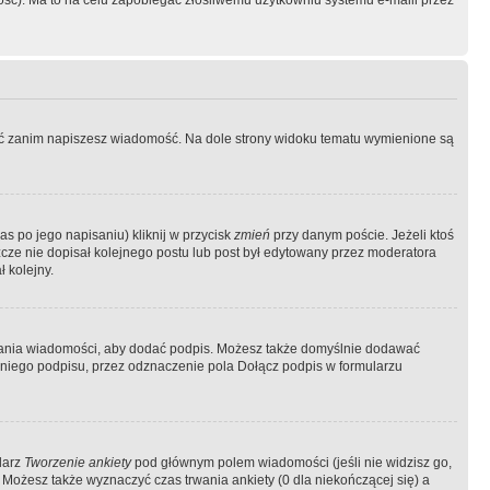
ość). Ma to na celu zapobiegać złośliwemu użytkowniu systemu e-maili przez
ować zanim napiszesz wiadomość. Na dole strony widoku tematu wymienione są
as po jego napisaniu) kliknij w przycisk
zmień
przy danym poście. Jeżeli ktoś
szcze nie dopisał kolejnego postu lub post był edytowany przez moderatora
 kolejny.
łania wiadomości, aby dodać podpis. Możesz także domyślnie dodawać
niego podpisu, przez odznaczenie pola Dołącz podpis w formularzu
larz
Tworzenie ankiety
pod głównym polem wiadomości (jeśli nie widzisz go,
 Możesz także wyznaczyć czas trwania ankiety (0 dla niekończącej się) a