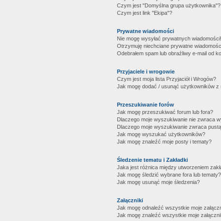
Czym jest "Domyślna grupa użytkownika"?
Czym jest link "Ekipa"?
Prywatne wiadomości
Nie mogę wysyłać prywatnych wiadomości
Otrzymuję niechciane prywatne wiadomośc
Odebrałem spam lub obraźliwy e-mail od ko
Przyjaciele i wrogowie
Czym jest moja lista Przyjaciół i Wrogów?
Jak mogę dodać / usunąć użytkowników z mo
Przeszukiwanie forów
Jak mogę przeszukiwać forum lub fora?
Dlaczego moje wyszukiwanie nie zwraca 
Dlaczego moje wyszukiwanie zwraca pustą
Jak mogę wyszukać użytkowników?
Jak mogę znaleźć moje posty i tematy?
Śledzenie tematu i Zakładki
Jaka jest różnica między utworzeniem zakł
Jak mogę śledzić wybrane fora lub tematy?
Jak mogę usunąć moje śledzenia?
Załączniki
Jak mogę odnaleźć wszystkie moje załączn
Jak mogę znaleźć wszystkie moje załączni