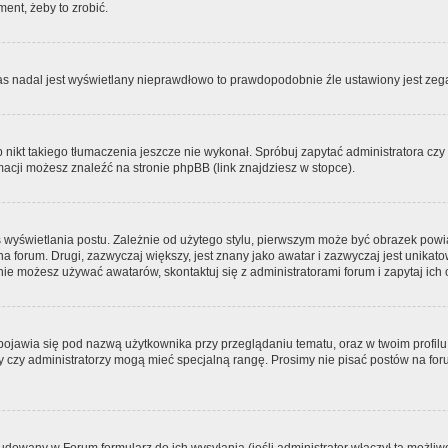
ment, żeby to zrobić.
zas nadal jest wyświetlany nieprawdłowo to prawdopodobnie źle ustawiony jest zega
ikt takiego tłumaczenia jeszcze nie wykonał. Spróbuj zapytać administratora czy m
acji możesz znaleźć na stronie phpBB (link znajdziesz w stopce).
 wyświetlania postu. Zależnie od użytego stylu, pierwszym może być obrazek pow
 na forum. Drugi, zazwyczaj większy, jest znany jako awatar i zazwyczaj jest unik
ie możesz używać awatarów, skontaktuj się z administratorami forum i zapytaj ich 
pojawia się pod nazwą użytkownika przy przeglądaniu tematu, oraz w twoim profilu
zy czy administratorzy mogą mieć specjalną rangę. Prosimy nie pisać postów na for