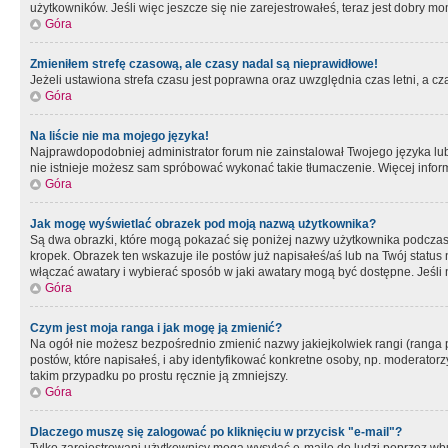
użytkowników. Jeśli więc jeszcze się nie zarejestrowałeś, teraz jest dobry mo
Góra
Zmieniłem strefę czasową, ale czasy nadal są nieprawidłowe!
Jeżeli ustawiona strefa czasu jest poprawna oraz uwzględnia czas letni, a c
Góra
Na liście nie ma mojego języka!
Najprawdopodobniej administrator forum nie zainstalował Twojego języka lub n
nie istnieje możesz sam spróbować wykonać takie tłumaczenie. Więcej inform
Góra
Jak mogę wyświetlać obrazek pod moją nazwą użytkownika?
Są dwa obrazki, które mogą pokazać się poniżej nazwy użytkownika podczas
kropek. Obrazek ten wskazuje ile postów już napisałeś/aś lub na Twój status
włączać awatary i wybierać sposób w jaki awatary mogą być dostępne. Jeśli n
Góra
Czym jest moja ranga i jak mogę ją zmienić?
Na ogół nie możesz bezpośrednio zmienić nazwy jakiejkolwiek rangi (ranga 
postów, które napisałeś, i aby identyfikować konkretne osoby, np. moderator
takim przypadku po prostu ręcznie ją zmniejszy.
Góra
Dlaczego muszę się zalogować po kliknięciu w przycisk "e-mail"?