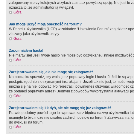
zalogowanym przy kolejnych wizytach zaznacz powyższą opcję. Nie jest to zal
oznacza to, że administrator ją wyłączył.
Góra
Jak mogę ukryć moją obecność na forum?
W Panelu użytkownika (UCP) w zakładce “Ustawienia Forum” znajdziesz opcję 
zliczany jako użytkownik ukryty.
Góra
Zapomniałem hasła!
Nie martw się! Jeśli twoje hasło nie może byc odzyskane, istnieje możliwość z
Góra
Zarejestrowałem się, ale nie mogę się zalogować!
Na początku sprawdź, czy wpisujesz poprawny login i hasło. Jeżeli te są w 
postąpić zgodnie z otrzymanymi instrukcjami. Jeżeli tak nie jest, to może 
można się na nie logować. Po rejestracji powinieneś otrzymać wiadomość czy 
że podałeś poprawny adres? Jednym z powodów wykorzystania aktywacji je
Góra
Zarejestrowałem się kiedyś, ale nie mogę się już zalogować!
Prawdopodobny powód tego to: wprowadzasz błędna nazwę użytkownika lub hasł
usunięte to być może nie pisałeś żadnych postów na forum? Zazwyczaj na fo
do dyskusji na forum.
Góra