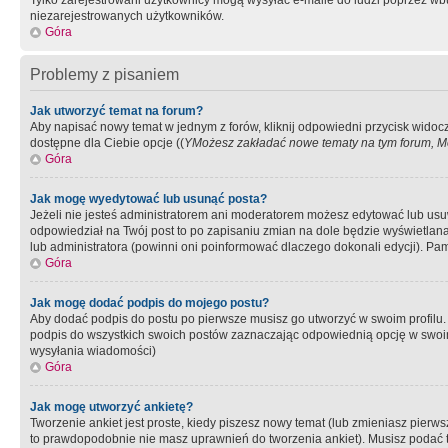
Tylko zarejestrowani użytkownicy mogą wysyłać e-maile do ludzi poprzez wbu
niezarejestrowanych użytkowników.
Góra
Problemy z pisaniem
Jak utworzyć temat na forum?
Aby napisać nowy temat w jednym z forów, kliknij odpowiedni przycisk widoc
dostępne dla Ciebie opcje ((
YMożesz zakładać nowe tematy na tym forum, Mo
Góra
Jak mogę wyedytować lub usunąć posta?
Jeżeli nie jesteś administratorem ani moderatorem możesz edytować lub usuwać
odpowiedział na Twój post to po zapisaniu zmian na dole będzie wyświetlana 
lub administratora (powinni oni poinformować dlaczego dokonali edycji). Pam
Góra
Jak mogę dodać podpis do mojego postu?
Aby dodać podpis do postu po pierwsze musisz go utworzyć w swoim profilu.
podpis do wszystkich swoich postów zaznaczając odpowiednią opcję w swoi
wysyłania wiadomości)
Góra
Jak mogę utworzyć ankietę?
Tworzenie ankiet jest proste, kiedy piszesz nowy temat (lub zmieniasz pier
to prawdopodobnie nie masz uprawnień do tworzenia ankiet). Musisz podać tyt