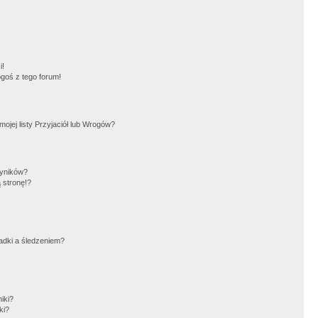
!
i!
goś z tego forum!
jej listy Przyjaciół lub Wrogów?
wyników?
 stronę!?
adki a śledzeniem?
iki?
ki?