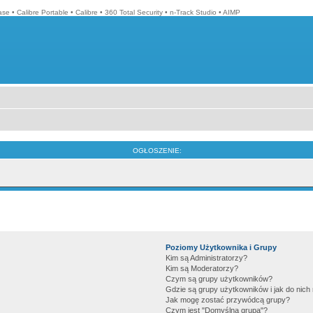
ase
•
Calibre Portable
•
Calibre
•
360 Total Security
•
n-Track Studio
•
AIMP
OGŁOSZENIE:
Poziomy Użytkownika i Grupy
Kim są Administratorzy?
Kim są Moderatorzy?
Czym są grupy użytkowników?
Gdzie są grupy użytkowników i jak do nic
Jak mogę zostać przywódcą grupy?
Czym jest "Domyślna grupa"?