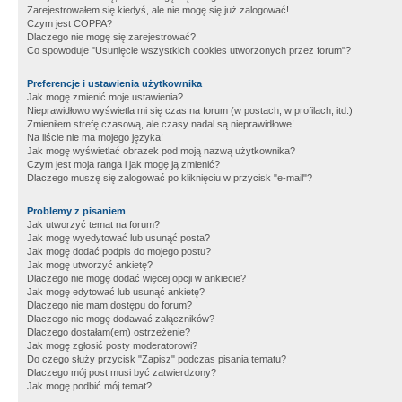
Zarejestrowałem się kiedyś, ale nie mogę się już zalogować!
Czym jest COPPA?
Dlaczego nie mogę się zarejestrować?
Co spowoduje "Usunięcie wszystkich cookies utworzonych przez forum"?
Preferencje i ustawienia użytkownika
Jak mogę zmienić moje ustawienia?
Nieprawidłowo wyświetla mi się czas na forum (w postach, w profilach, itd.)
Zmieniłem strefę czasową, ale czasy nadal są nieprawidłowe!
Na liście nie ma mojego języka!
Jak mogę wyświetlać obrazek pod moją nazwą użytkownika?
Czym jest moja ranga i jak mogę ją zmienić?
Dlaczego muszę się zalogować po kliknięciu w przycisk "e-mail"?
Problemy z pisaniem
Jak utworzyć temat na forum?
Jak mogę wyedytować lub usunąć posta?
Jak mogę dodać podpis do mojego postu?
Jak mogę utworzyć ankietę?
Dlaczego nie mogę dodać więcej opcji w ankiecie?
Jak mogę edytować lub usunąć ankietę?
Dlaczego nie mam dostępu do forum?
Dlaczego nie mogę dodawać załączników?
Dlaczego dostałam(em) ostrzeżenie?
Jak mogę zgłosić posty moderatorowi?
Do czego służy przycisk "Zapisz" podczas pisania tematu?
Dlaczego mój post musi być zatwierdzony?
Jak mogę podbić mój temat?