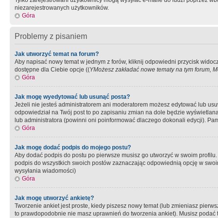
Tylko zarejestrowani użytkownicy mogą wysyłać e-maile do ludzi poprzez wbu
niezarejestrowanych użytkowników.
Góra
Problemy z pisaniem
Jak utworzyć temat na forum?
Aby napisać nowy temat w jednym z forów, kliknij odpowiedni przycisk widoc
dostępne dla Ciebie opcje ((
YMożesz zakładać nowe tematy na tym forum, Mo
Góra
Jak mogę wyedytować lub usunąć posta?
Jeżeli nie jesteś administratorem ani moderatorem możesz edytować lub usuwać
odpowiedział na Twój post to po zapisaniu zmian na dole będzie wyświetlana 
lub administratora (powinni oni poinformować dlaczego dokonali edycji). Pam
Góra
Jak mogę dodać podpis do mojego postu?
Aby dodać podpis do postu po pierwsze musisz go utworzyć w swoim profilu.
podpis do wszystkich swoich postów zaznaczając odpowiednią opcję w swoi
wysyłania wiadomości)
Góra
Jak mogę utworzyć ankietę?
Tworzenie ankiet jest proste, kiedy piszesz nowy temat (lub zmieniasz pier
to prawdopodobnie nie masz uprawnień do tworzenia ankiet). Musisz podać tyt