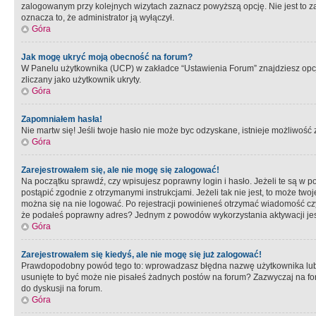
zalogowanym przy kolejnych wizytach zaznacz powyższą opcję. Nie jest to zal
oznacza to, że administrator ją wyłączył.
Góra
Jak mogę ukryć moją obecność na forum?
W Panelu użytkownika (UCP) w zakładce “Ustawienia Forum” znajdziesz opcję 
zliczany jako użytkownik ukryty.
Góra
Zapomniałem hasła!
Nie martw się! Jeśli twoje hasło nie może byc odzyskane, istnieje możliwość z
Góra
Zarejestrowałem się, ale nie mogę się zalogować!
Na początku sprawdź, czy wpisujesz poprawny login i hasło. Jeżeli te są w 
postąpić zgodnie z otrzymanymi instrukcjami. Jeżeli tak nie jest, to może 
można się na nie logować. Po rejestracji powinieneś otrzymać wiadomość czy 
że podałeś poprawny adres? Jednym z powodów wykorzystania aktywacji je
Góra
Zarejestrowałem się kiedyś, ale nie mogę się już zalogować!
Prawdopodobny powód tego to: wprowadzasz błędna nazwę użytkownika lub hasł
usunięte to być może nie pisałeś żadnych postów na forum? Zazwyczaj na fo
do dyskusji na forum.
Góra