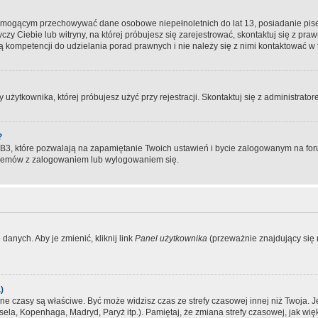
, mogącym przechowywać dane osobowe niepełnoletnich do lat 13, posiadanie pi
yczy Ciebie lub witryny, na której próbujesz się zarejestrować, skontaktuj się z pr
 kompetencji do udzielania porad prawnych i nie należy się z nimi kontaktować w te
użytkownika, której próbujesz użyć przy rejestracji. Skontaktuj się z administrat
?
, które pozwalają na zapamiętanie Twoich ustawień i bycie zalogowanym na forum
blemów z zalogowaniem lub wylogowaniem się.
danych. Aby je zmienić, kliknij link
Panel użytkownika
(przeważnie znajdujący się n
)
czasy są właściwe. Być może widzisz czas ze strefy czasowej innej niż Twoja. Jeże
sela, Kopenhaga, Madryd, Paryż itp.). Pamiętaj, że zmiana strefy czasowej, jak 