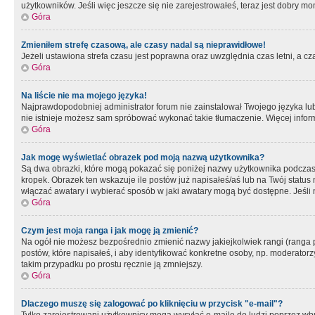
użytkowników. Jeśli więc jeszcze się nie zarejestrowałeś, teraz jest dobry mo
Góra
Zmieniłem strefę czasową, ale czasy nadal są nieprawidłowe!
Jeżeli ustawiona strefa czasu jest poprawna oraz uwzględnia czas letni, a c
Góra
Na liście nie ma mojego języka!
Najprawdopodobniej administrator forum nie zainstalował Twojego języka lub n
nie istnieje możesz sam spróbować wykonać takie tłumaczenie. Więcej inform
Góra
Jak mogę wyświetlać obrazek pod moją nazwą użytkownika?
Są dwa obrazki, które mogą pokazać się poniżej nazwy użytkownika podczas
kropek. Obrazek ten wskazuje ile postów już napisałeś/aś lub na Twój status
włączać awatary i wybierać sposób w jaki awatary mogą być dostępne. Jeśli n
Góra
Czym jest moja ranga i jak mogę ją zmienić?
Na ogół nie możesz bezpośrednio zmienić nazwy jakiejkolwiek rangi (ranga 
postów, które napisałeś, i aby identyfikować konkretne osoby, np. moderator
takim przypadku po prostu ręcznie ją zmniejszy.
Góra
Dlaczego muszę się zalogować po kliknięciu w przycisk "e-mail"?