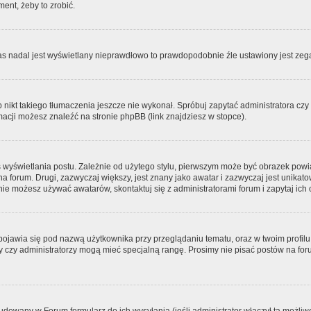
ment, żeby to zrobić.
zas nadal jest wyświetlany nieprawdłowo to prawdopodobnie źle ustawiony jest zega
ikt takiego tłumaczenia jeszcze nie wykonał. Spróbuj zapytać administratora czy m
acji możesz znaleźć na stronie phpBB (link znajdziesz w stopce).
 wyświetlania postu. Zależnie od użytego stylu, pierwszym może być obrazek pow
 na forum. Drugi, zazwyczaj większy, jest znany jako awatar i zazwyczaj jest unik
ie możesz używać awatarów, skontaktuj się z administratorami forum i zapytaj ich 
pojawia się pod nazwą użytkownika przy przeglądaniu tematu, oraz w twoim profilu
zy czy administratorzy mogą mieć specjalną rangę. Prosimy nie pisać postów na for