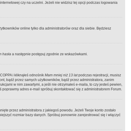
ternetowej czy na uczelni. Jeżeli nie widzisz tej opcji podczas logowania
tkowników online tylko dla administratorów oraz dla siebie. Będziesz
 hasła
a następnie postępuj zgodnie ze wskazówkami.
e COPPA i kliknąłeś odnośnik
Mam mniej niż 13 lat
podczas rejestracji, musisz
kont, bądź przez samych użytkowników, bądź przez administratora, zanim
cjami w nim zawartymi, a jeśli nie otrzymałeś e-maila, to czy jesteś pewien,
ś poprawmy adres e-mail spróbuj skontaktować się z administratorem Forum.
ięte przez administratora z jakiegoś powodu. Jeżeli Twoje konto zostało
iejszyć rozmiar bazy danych. Spróbuj ponownie zarejestrować się i włączyć