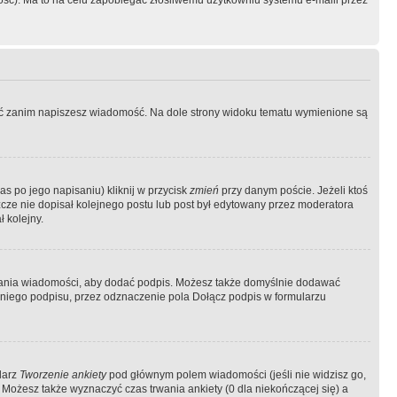
ość). Ma to na celu zapobiegać złośliwemu użytkowniu systemu e-maili przez
ować zanim napiszesz wiadomość. Na dole strony widoku tematu wymienione są
as po jego napisaniu) kliknij w przycisk
zmień
przy danym poście. Jeżeli ktoś
szcze nie dopisał kolejnego postu lub post był edytowany przez moderatora
 kolejny.
łania wiadomości, aby dodać podpis. Możesz także domyślnie dodawać
niego podpisu, przez odznaczenie pola Dołącz podpis w formularzu
larz
Tworzenie ankiety
pod głównym polem wiadomości (jeśli nie widzisz go,
 Możesz także wyznaczyć czas trwania ankiety (0 dla niekończącej się) a