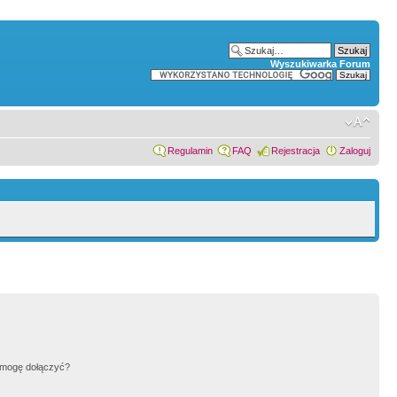
Wyszukiwarka Forum
Regulamin
FAQ
Rejestracja
Zaloguj
h mogę dołączyć?