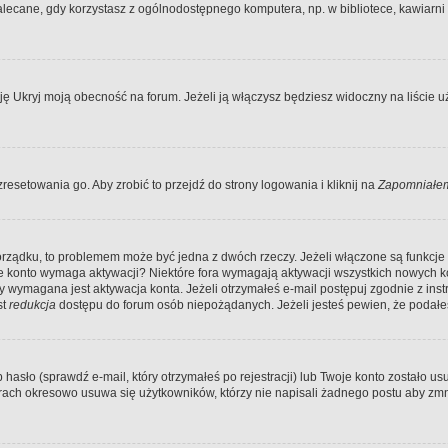
ecane, gdy korzystasz z ogólnodostępnego komputera, np. w bibliotece, kawiarni in
Ukryj moją obecność na forum. Jeżeli ją włączysz będziesz widoczny na liście uży
resetowania go. Aby zrobić to przejdź do strony logowania i kliknij na
Zapomniałem
porządku, to problemem może być jedna z dwóch rzeczy. Jeżeli włączone są funkcj
twoje konto wymaga aktywacji? Niektóre fora wymagają aktywacji wszystkich nowych 
wymagana jest aktywacja konta. Jeżeli otrzymałeś e-mail postępuj zgodnie z instruk
st
redukcja
dostępu do forum osób niepożądanych. Jeżeli jesteś pewien, że podałe
o (sprawdź e-mail, który otrzymałeś po rejestracji) lub Twoje konto zostało usun
rach okresowo usuwa się użytkowników, którzy nie napisali żadnego postu aby zmn