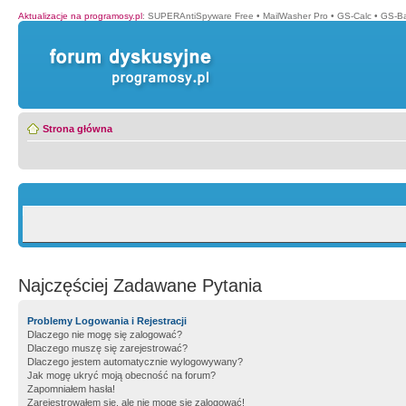
Aktualizacje na programosy.pl
:
SUPERAntiSpyware Free
•
MailWasher Pro
•
GS-Calc
•
GS-B
Strona główna
Najczęściej Zadawane Pytania
Problemy Logowania i Rejestracji
Dlaczego nie mogę się zalogować?
Dlaczego muszę się zarejestrować?
Dlaczego jestem automatycznie wylogowywany?
Jak mogę ukryć moją obecność na forum?
Zapomniałem hasła!
Zarejestrowałem się, ale nie mogę się zalogować!