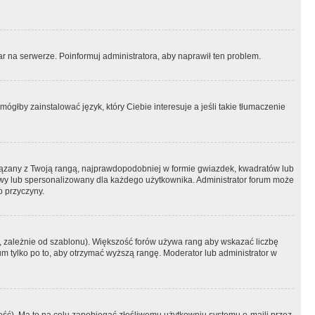
r na serwerze. Poinformuj administratora, aby naprawił ten problem.
ógłby zainstalować język, który Ciebie interesuje a jeśli takie tłumaczenie
iązany z Twoją rangą, najprawdopodobniej w formie gwiazdek, kwadratów lub
atowy lub spersonalizowany dla każdego użytkownika. Administrator forum może
o przyczyny.
, zależnie od szablonu). Większość forów używa rang aby wskazać liczbę
um tylko po to, aby otrzymać wyższą rangę. Moderator lub administrator w