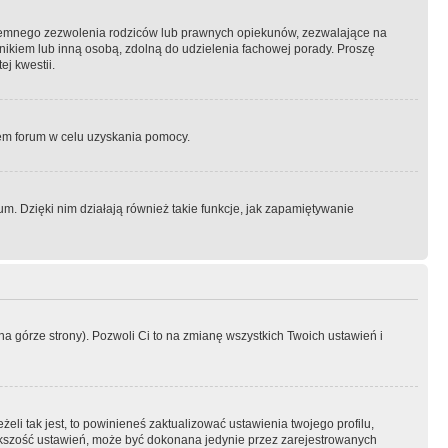
semnego zezwolenia rodziców lub prawnych opiekunów, zezwalające na
awnikiem lub inną osobą, zdolną do udzielenia fachowej porady. Proszę
j kwestii.
orem forum w celu uzyskania pomocy.
. Dzięki nim działają również takie funkcje, jak zapamiętywanie
a górze strony). Pozwoli Ci to na zmianę wszystkich Twoich ustawień i
li tak jest, to powinieneś zaktualizować ustawienia twojego profilu,
większość ustawień, może być dokonana jedynie przez zarejestrowanych