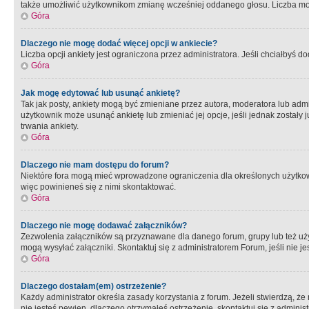
także umożliwić użytkownikom zmianę wcześniej oddanego głosu. Liczba możl
Góra
Dlaczego nie mogę dodać więcej opcji w ankiecie?
Liczba opcji ankiety jest ograniczona przez administratora. Jeśli chciałbyś do
Góra
Jak mogę edytować lub usunąć ankietę?
Tak jak posty, ankiety mogą być zmieniane przez autora, moderatora lub admi
użytkownik może usunąć ankietę lub zmieniać jej opcje, jeśli jednak został
trwania ankiety.
Góra
Dlaczego nie mam dostępu do forum?
Niektóre fora mogą mieć wprowadzone ograniczenia dla określonych użytkowni
więc powinieneś się z nimi skontaktować.
Góra
Dlaczego nie mogę dodawać załączników?
Zezwolenia załączników są przyznawane dla danego forum, grupy lub też uż
mogą wysyłać załączniki. Skontaktuj się z administratorem Forum, jeśli nie
Góra
Dlaczego dostałam(em) ostrzeżenie?
Każdy administrator określa zasady korzystania z forum. Jeżeli stwierdzą, ż
nie jesteś pewien, dlaczego otrzymałeś ostrzeżenie, skontaktuj sie z adminis