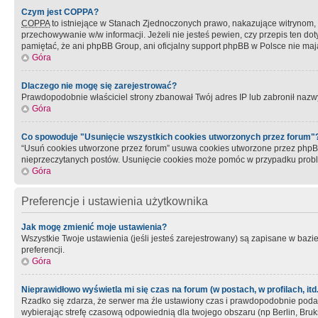
Czym jest COPPA?
COPPA
to istniejące w Stanach Zjednoczonych prawo, nakazujące witrynom
przechowywanie w/w informacji. Jeżeli nie jesteś pewien, czy przepis ten dot
pamiętać, że ani phpBB Group, ani oficjalny support phpBB w Polsce nie mają
Góra
Dlaczego nie mogę się zarejestrować?
Prawdopodobnie właściciel strony zbanował Twój adres IP lub zabronił nazwy 
Góra
Co spowoduje "Usunięcie wszystkich cookies utworzonych przez forum"
“Usuń cookies utworzone przez forum” usuwa cookies utworzone przez phpBB3
nieprzeczytanych postów. Usunięcie cookies może pomóc w przypadku pro
Góra
Preferencje i ustawienia użytkownika
Jak mogę zmienić moje ustawienia?
Wszystkie Twoje ustawienia (jeśli jesteś zarejestrowany) są zapisane w bazie 
preferencji.
Góra
Nieprawidłowo wyświetla mi się czas na forum (w postach, w profilach, itd.
Rzadko się zdarza, że serwer ma źle ustawiony czas i prawdopodobnie podane 
wybierając strefę czasową odpowiednią dla twojego obszaru (np Berlin, Bruk