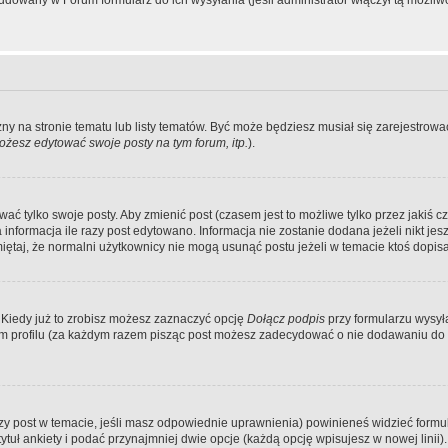
dowany w Forum formularz do ich wysyłania (jeśli administrator włączył tą możliw
zny na stronie tematu lub listy tematów. Być może będziesz musiał się zarejestr
żesz edytować swoje posty na tym forum, itp.
).
 tylko swoje posty. Aby zmienić post (czasem jest to możliwe tylko przez jakiś cz
informacja ile razy post edytowano. Informacja nie zostanie dodana jeżeli nikt je
iętaj, że normalni użytkownicy nie mogą usunąć postu jeżeli w temacie ktoś dopisał
 Kiedy już to zrobisz możesz zaznaczyć opcję
Dołącz podpis
przy formularzu wysy
m profilu (za każdym razem pisząc post możesz zadecydować o nie dodawaniu do 
wszy post w temacie, jeśli masz odpowiednie uprawnienia) powinieneś widzieć formu
uł ankiety i podać przynajmniej dwie opcje (każdą opcję wpisujesz w nowej linii).