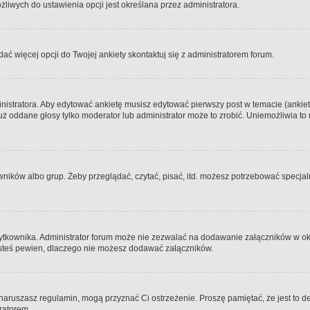
iwych do ustawienia opcji jest określana przez administratora.
dać więcej opcji do Twojej ankiety skontaktuj się z administratorem forum.
nistratora. Aby edytować ankietę musisz edytować pierwszy post w temacie (ankieta
y już oddane głosy tylko moderator lub administrator może to zrobić. Uniemożliwia
ków albo grup. Żeby przeglądać, czytać, pisać, itd. możesz potrzebować specjalny
ytkownika. Administrator forum może nie zezwalać na dodawanie załączników w o
 jesteś pewien, dlaczego nie możesz dodawać załączników.
e naruszasz regulamin, mogą przyznać Ci ostrzeżenie. Proszę pamiętać, że jest to d
tratorem.