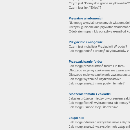
Czym jest "Domyślna grupa użytkownika"?
Czym jest link "Ekipa"?
Prywatne wiadomości
Nie mogę wysyłać prywatnych wiadomości
Otrzymuję niechciane prywatne wiadomośc
Odebrałem spam lub obraźliwy e-mail od ko
Przyjaciele i wrogowie
Czym jest moja lista Przyjaciół i Wrogów?
Jak mogę dodać / usunąć użytkowników z mo
Przeszukiwanie forów
Jak mogę przeszukiwać forum lub fora?
Dlaczego moje wyszukiwanie nie zwraca 
Dlaczego moje wyszukiwanie zwraca pustą
Jak mogę wyszukać użytkowników?
Jak mogę znaleźć moje posty i tematy?
Śledzenie tematu i Zakładki
Jaka jest różnica między utworzeniem zakł
Jak mogę śledzić wybrane fora lub tematy?
Jak mogę usunąć moje śledzenia?
Załączniki
Jak mogę odnaleźć wszystkie moje załączn
Jak mogę znaleźć wszystkie moje załączni