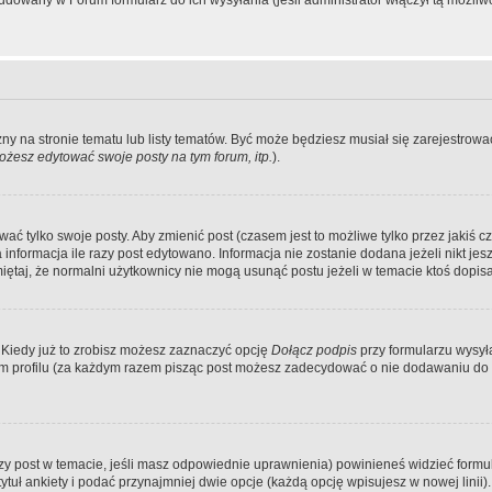
dowany w Forum formularz do ich wysyłania (jeśli administrator włączył tą możliw
zny na stronie tematu lub listy tematów. Być może będziesz musiał się zarejestr
żesz edytować swoje posty na tym forum, itp.
).
 tylko swoje posty. Aby zmienić post (czasem jest to możliwe tylko przez jakiś cz
informacja ile razy post edytowano. Informacja nie zostanie dodana jeżeli nikt je
iętaj, że normalni użytkownicy nie mogą usunąć postu jeżeli w temacie ktoś dopisał
 Kiedy już to zrobisz możesz zaznaczyć opcję
Dołącz podpis
przy formularzu wysy
m profilu (za każdym razem pisząc post możesz zadecydować o nie dodawaniu do 
wszy post w temacie, jeśli masz odpowiednie uprawnienia) powinieneś widzieć formu
uł ankiety i podać przynajmniej dwie opcje (każdą opcję wpisujesz w nowej linii).