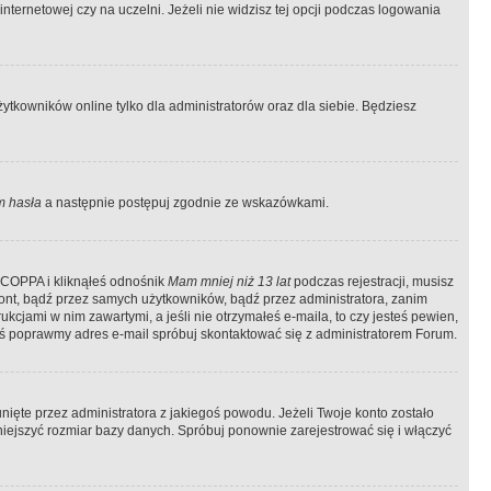
ternetowej czy na uczelni. Jeżeli nie widzisz tej opcji podczas logowania
tkowników online tylko dla administratorów oraz dla siebie. Będziesz
 hasła
a następnie postępuj zgodnie ze wskazówkami.
e COPPA i kliknąłeś odnośnik
Mam mniej niż 13 lat
podczas rejestracji, musisz
kont, bądź przez samych użytkowników, bądź przez administratora, zanim
cjami w nim zawartymi, a jeśli nie otrzymałeś e-maila, to czy jesteś pewien,
ś poprawmy adres e-mail spróbuj skontaktować się z administratorem Forum.
ięte przez administratora z jakiegoś powodu. Jeżeli Twoje konto zostało
iejszyć rozmiar bazy danych. Spróbuj ponownie zarejestrować się i włączyć