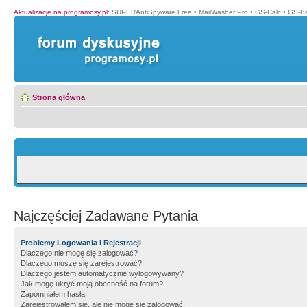
Aktualizacje na programosy.pl
:
SUPERAntiSpyware Free
•
MailWasher Pro
•
GS-Calc
•
GS-B
Strona główna
Najczęściej Zadawane Pytania
Problemy Logowania i Rejestracji
Dlaczego nie mogę się zalogować?
Dlaczego muszę się zarejestrować?
Dlaczego jestem automatycznie wylogowywany?
Jak mogę ukryć moją obecność na forum?
Zapomniałem hasła!
Zarejestrowałem się, ale nie mogę się zalogować!