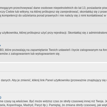
, mogącym przechowywać dane osobowe niepełnoletnich do lat 13, posiadanie pi
yczy Ciebie lub witryny, na której próbujesz się zarejestrować, skontaktuj się z pr
 kompetencji do udzielania porad prawnych i nie należy się z nimi kontaktować w te
użytkownika, której próbujesz użyć przy rejestracji. Skontaktuj się z administrat
?
, które pozwalają na zapamiętanie Twoich ustawień i bycie zalogowanym na forum
blemów z zalogowaniem lub wylogowaniem się.
danych. Aby je zmienić, kliknij link
Panel użytkownika
(przeważnie znajdujący się n
)
czasy są właściwe. Być może widzisz czas ze strefy czasowej innej niż Twoja. Jeże
sela, Kopenhaga, Madryd, Paryż itp.). Pamiętaj, że zmiana strefy czasowej, jak 