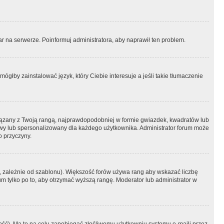
r na serwerze. Poinformuj administratora, aby naprawił ten problem.
ógłby zainstalować język, który Ciebie interesuje a jeśli takie tłumaczenie
iązany z Twoją rangą, najprawdopodobniej w formie gwiazdek, kwadratów lub
atowy lub spersonalizowany dla każdego użytkownika. Administrator forum może
o przyczyny.
, zależnie od szablonu). Większość forów używa rang aby wskazać liczbę
um tylko po to, aby otrzymać wyższą rangę. Moderator lub administrator w