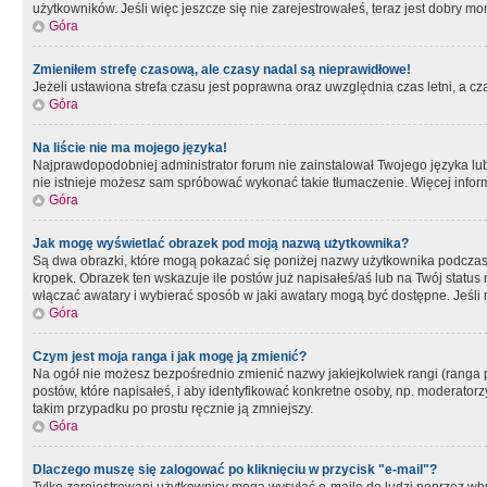
użytkowników. Jeśli więc jeszcze się nie zarejestrowałeś, teraz jest dobry mo
Góra
Zmieniłem strefę czasową, ale czasy nadal są nieprawidłowe!
Jeżeli ustawiona strefa czasu jest poprawna oraz uwzględnia czas letni, a c
Góra
Na liście nie ma mojego języka!
Najprawdopodobniej administrator forum nie zainstalował Twojego języka lub n
nie istnieje możesz sam spróbować wykonać takie tłumaczenie. Więcej inform
Góra
Jak mogę wyświetlać obrazek pod moją nazwą użytkownika?
Są dwa obrazki, które mogą pokazać się poniżej nazwy użytkownika podczas
kropek. Obrazek ten wskazuje ile postów już napisałeś/aś lub na Twój status
włączać awatary i wybierać sposób w jaki awatary mogą być dostępne. Jeśli n
Góra
Czym jest moja ranga i jak mogę ją zmienić?
Na ogół nie możesz bezpośrednio zmienić nazwy jakiejkolwiek rangi (ranga 
postów, które napisałeś, i aby identyfikować konkretne osoby, np. moderator
takim przypadku po prostu ręcznie ją zmniejszy.
Góra
Dlaczego muszę się zalogować po kliknięciu w przycisk "e-mail"?