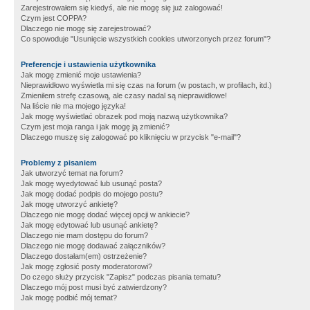
Zarejestrowałem się kiedyś, ale nie mogę się już zalogować!
Czym jest COPPA?
Dlaczego nie mogę się zarejestrować?
Co spowoduje "Usunięcie wszystkich cookies utworzonych przez forum"?
Preferencje i ustawienia użytkownika
Jak mogę zmienić moje ustawienia?
Nieprawidłowo wyświetla mi się czas na forum (w postach, w profilach, itd.)
Zmieniłem strefę czasową, ale czasy nadal są nieprawidłowe!
Na liście nie ma mojego języka!
Jak mogę wyświetlać obrazek pod moją nazwą użytkownika?
Czym jest moja ranga i jak mogę ją zmienić?
Dlaczego muszę się zalogować po kliknięciu w przycisk "e-mail"?
Problemy z pisaniem
Jak utworzyć temat na forum?
Jak mogę wyedytować lub usunąć posta?
Jak mogę dodać podpis do mojego postu?
Jak mogę utworzyć ankietę?
Dlaczego nie mogę dodać więcej opcji w ankiecie?
Jak mogę edytować lub usunąć ankietę?
Dlaczego nie mam dostępu do forum?
Dlaczego nie mogę dodawać załączników?
Dlaczego dostałam(em) ostrzeżenie?
Jak mogę zgłosić posty moderatorowi?
Do czego służy przycisk "Zapisz" podczas pisania tematu?
Dlaczego mój post musi być zatwierdzony?
Jak mogę podbić mój temat?