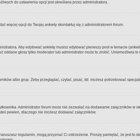
iwych do ustawienia opcji jest określana przez administratora.
dać więcej opcji do Twojej ankiety skontaktuj się z administratorem forum.
nistratora. Aby edytować ankietę musisz edytować pierwszy post w temacie (ankieta
y już oddane głosy tylko moderator lub administrator może to zrobić. Uniemożliwia
ków albo grup. Żeby przeglądać, czytać, pisać, itd. możesz potrzebować specjalny
ytkownika. Administrator forum może nie zezwalać na dodawanie załączników w o
 jesteś pewien, dlaczego nie możesz dodawać załączników.
e naruszasz regulamin, mogą przyznać Ci ostrzeżenie. Proszę pamiętać, że jest to d
tratorem.