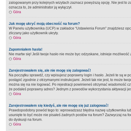
zalogowanym przy kolejnych wizytach zaznacz powyższą opcję. Nie jest to zal
oznacza to, że administrator ją wyłączył.
Góra
Jak mogę ukryć moją obecność na forum?
W Panelu użytkownika (UCP) w zakładce “Ustawienia Forum” znajdziesz opcję 
zliczany jako użytkownik ukryty.
Góra
Zapomniałem hasła!
Nie martw się! Jeśli twoje hasło nie może byc odzyskane, istnieje możliwość z
Góra
Zarejestrowałem się, ale nie mogę się zalogować!
Na początku sprawdź, czy wpisujesz poprawny login i hasło. Jeżeli te są w 
postąpić zgodnie z otrzymanymi instrukcjami. Jeżeli tak nie jest, to może 
można się na nie logować. Po rejestracji powinieneś otrzymać wiadomość czy 
że podałeś poprawny adres? Jednym z powodów wykorzystania aktywacji je
Góra
Zarejestrowałem się kiedyś, ale nie mogę się już zalogować!
Prawdopodobny powód tego to: wprowadzasz błędna nazwę użytkownika lub hasł
usunięte to być może nie pisałeś żadnych postów na forum? Zazwyczaj na fo
do dyskusji na forum.
Góra