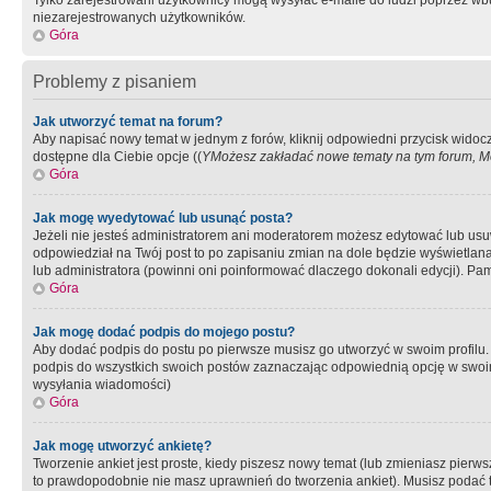
Tylko zarejestrowani użytkownicy mogą wysyłać e-maile do ludzi poprzez wbu
niezarejestrowanych użytkowników.
Góra
Problemy z pisaniem
Jak utworzyć temat na forum?
Aby napisać nowy temat w jednym z forów, kliknij odpowiedni przycisk widoc
dostępne dla Ciebie opcje ((
YMożesz zakładać nowe tematy na tym forum, Mo
Góra
Jak mogę wyedytować lub usunąć posta?
Jeżeli nie jesteś administratorem ani moderatorem możesz edytować lub usuwać
odpowiedział na Twój post to po zapisaniu zmian na dole będzie wyświetlana 
lub administratora (powinni oni poinformować dlaczego dokonali edycji). Pam
Góra
Jak mogę dodać podpis do mojego postu?
Aby dodać podpis do postu po pierwsze musisz go utworzyć w swoim profilu.
podpis do wszystkich swoich postów zaznaczając odpowiednią opcję w swoi
wysyłania wiadomości)
Góra
Jak mogę utworzyć ankietę?
Tworzenie ankiet jest proste, kiedy piszesz nowy temat (lub zmieniasz pier
to prawdopodobnie nie masz uprawnień do tworzenia ankiet). Musisz podać tyt