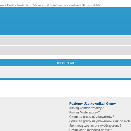
ase
•
Calibre Portable
•
Calibre
•
360 Total Security
•
n-Track Studio
•
AIMP
OGŁOSZENIE:
Poziomy Użytkownika i Grupy
Kim są Administratorzy?
Kim są Moderatorzy?
Czym są grupy użytkowników?
Gdzie są grupy użytkowników i jak do nic
Jak mogę zostać przywódcą grupy?
Czym jest "Domyślna grupa"?