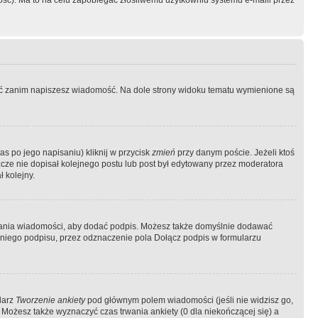
ość). Ma to na celu zapobiegać złośliwemu użytkowniu systemu e-maili przez
ować zanim napiszesz wiadomość. Na dole strony widoku tematu wymienione są
as po jego napisaniu) kliknij w przycisk
zmień
przy danym poście. Jeżeli ktoś
szcze nie dopisał kolejnego postu lub post był edytowany przez moderatora
 kolejny.
łania wiadomości, aby dodać podpis. Możesz także domyślnie dodawać
niego podpisu, przez odznaczenie pola Dołącz podpis w formularzu
larz
Tworzenie ankiety
pod głównym polem wiadomości (jeśli nie widzisz go,
 Możesz także wyznaczyć czas trwania ankiety (0 dla niekończącej się) a