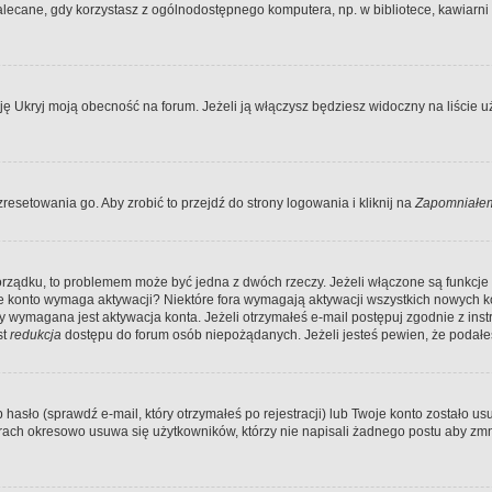
ecane, gdy korzystasz z ogólnodostępnego komputera, np. w bibliotece, kawiarni in
Ukryj moją obecność na forum. Jeżeli ją włączysz będziesz widoczny na liście uży
resetowania go. Aby zrobić to przejdź do strony logowania i kliknij na
Zapomniałem
porządku, to problemem może być jedna z dwóch rzeczy. Jeżeli włączone są funkcj
twoje konto wymaga aktywacji? Niektóre fora wymagają aktywacji wszystkich nowych 
wymagana jest aktywacja konta. Jeżeli otrzymałeś e-mail postępuj zgodnie z instruk
st
redukcja
dostępu do forum osób niepożądanych. Jeżeli jesteś pewien, że podałe
o (sprawdź e-mail, który otrzymałeś po rejestracji) lub Twoje konto zostało usun
rach okresowo usuwa się użytkowników, którzy nie napisali żadnego postu aby zmn