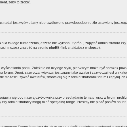
ment, żeby to zrobić.
zas nadal jest wyświetlany nieprawdłowo to prawdopodobnie źle ustawiony jest zega
ikt takiego tłumaczenia jeszcze nie wykonał. Spróbuj zapytać administratora czy m
acji możesz znaleźć na stronie phpBB (link znajdziesz w stopce).
 wyświetlania postu. Zależnie od użytego stylu, pierwszym może być obrazek pow
 na forum. Drugi, zazwyczaj większy, jest znany jako awatar i zazwyczaj jest unik
ie możesz używać awatarów, skontaktuj się z administratorami forum i zapytaj ich 
pojawia się pod nazwą użytkownika przy przeglądaniu tematu, oraz w twoim profilu
zy czy administratorzy mogą mieć specjalną rangę. Prosimy nie pisać postów na for