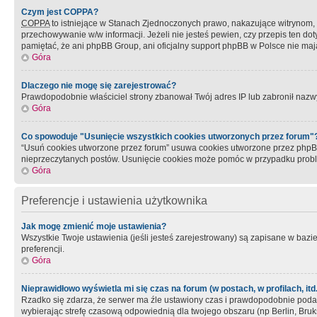
Czym jest COPPA?
COPPA
to istniejące w Stanach Zjednoczonych prawo, nakazujące witrynom
przechowywanie w/w informacji. Jeżeli nie jesteś pewien, czy przepis ten dot
pamiętać, że ani phpBB Group, ani oficjalny support phpBB w Polsce nie mają
Góra
Dlaczego nie mogę się zarejestrować?
Prawdopodobnie właściciel strony zbanował Twój adres IP lub zabronił nazwy 
Góra
Co spowoduje "Usunięcie wszystkich cookies utworzonych przez forum"
“Usuń cookies utworzone przez forum” usuwa cookies utworzone przez phpBB3
nieprzeczytanych postów. Usunięcie cookies może pomóc w przypadku pro
Góra
Preferencje i ustawienia użytkownika
Jak mogę zmienić moje ustawienia?
Wszystkie Twoje ustawienia (jeśli jesteś zarejestrowany) są zapisane w bazie 
preferencji.
Góra
Nieprawidłowo wyświetla mi się czas na forum (w postach, w profilach, itd.
Rzadko się zdarza, że serwer ma źle ustawiony czas i prawdopodobnie podane 
wybierając strefę czasową odpowiednią dla twojego obszaru (np Berlin, Bruk