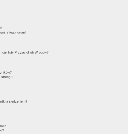
!
i!
goś z tego forum!
jej listy Przyjaciół lub Wrogów?
wyników?
 stronę!?
adki a śledzeniem?
iki?
ki?