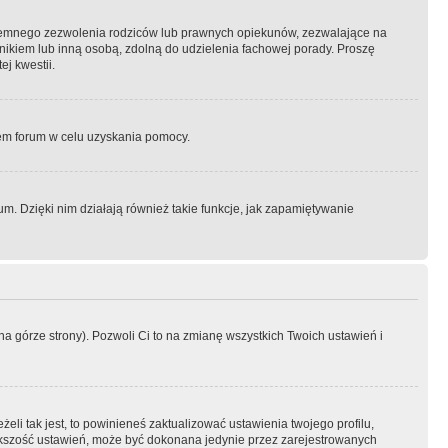
semnego zezwolenia rodziców lub prawnych opiekunów, zezwalające na
awnikiem lub inną osobą, zdolną do udzielenia fachowej porady. Proszę
j kwestii.
orem forum w celu uzyskania pomocy.
. Dzięki nim działają również takie funkcje, jak zapamiętywanie
a górze strony). Pozwoli Ci to na zmianę wszystkich Twoich ustawień i
li tak jest, to powinieneś zaktualizować ustawienia twojego profilu,
większość ustawień, może być dokonana jedynie przez zarejestrowanych