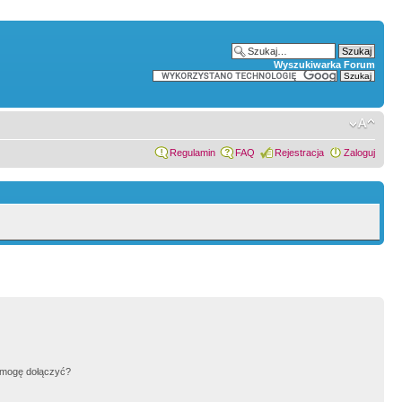
Wyszukiwarka Forum
Regulamin
FAQ
Rejestracja
Zaloguj
h mogę dołączyć?