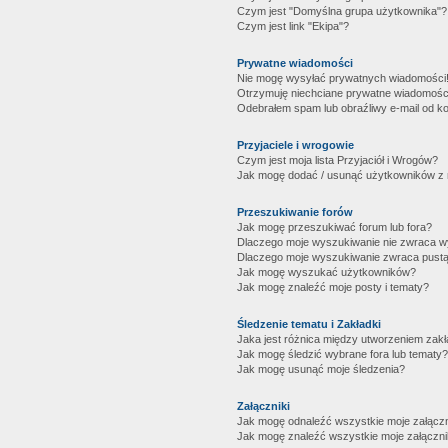
Czym jest "Domyślna grupa użytkownika"?
Czym jest link "Ekipa"?
Prywatne wiadomości
Nie mogę wysyłać prywatnych wiadomości
Otrzymuję niechciane prywatne wiadomośc
Odebrałem spam lub obraźliwy e-mail od ko
Przyjaciele i wrogowie
Czym jest moja lista Przyjaciół i Wrogów?
Jak mogę dodać / usunąć użytkowników z mo
Przeszukiwanie forów
Jak mogę przeszukiwać forum lub fora?
Dlaczego moje wyszukiwanie nie zwraca 
Dlaczego moje wyszukiwanie zwraca pustą
Jak mogę wyszukać użytkowników?
Jak mogę znaleźć moje posty i tematy?
Śledzenie tematu i Zakładki
Jaka jest różnica między utworzeniem zakł
Jak mogę śledzić wybrane fora lub tematy?
Jak mogę usunąć moje śledzenia?
Załączniki
Jak mogę odnaleźć wszystkie moje załączn
Jak mogę znaleźć wszystkie moje załączni