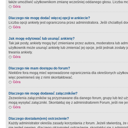
także umożliwić użytkownikom zmianę wcześniej oddanego głosu. Liczba możl
Góra
Dlaczego nie mogę dodać więcej opcji w ankiecie?
Liczba opcji ankiety jest ograniczona przez administratora. Jeśli chciałbyś do
Góra
Jak mogę edytować lub usunąć ankietę?
Tak jak posty, ankiety mogą być zmieniane przez autora, moderatora lub admi
użytkownik może usunąć ankietę lub zmieniać jej opcje, jeśli jednak został
trwania ankiety.
Góra
Dlaczego nie mam dostępu do forum?
Niektóre fora mogą mieć wprowadzone ograniczenia dla określonych użytkowni
więc powinieneś się z nimi skontaktować.
Góra
Dlaczego nie mogę dodawać załączników?
Zezwolenia załączników są przyznawane dla danego forum, grupy lub też uż
mogą wysyłać załączniki. Skontaktuj się z administratorem Forum, jeśli nie
Góra
Dlaczego dostałam(em) ostrzeżenie?
Każdy administrator określa zasady korzystania z forum. Jeżeli stwierdzą, ż
nie jesteś pewien, dlaczego otrzymałeś ostrzeżenie, skontaktuj sie z adminis