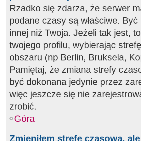
Rzadko się zdarza, że serwer m
podane czasy są właściwe. Być 
innej niż Twoja. Jeżeli tak jest,
twojego profilu, wybierając str
obszaru (np Berlin, Bruksela, Ko
Pamiętaj, że zmiana strefy czas
być dokonana jedynie przez zar
więc jeszcze się nie zarejestrow
zrobić.
Góra
Zmieniłem strefę czasową, ale