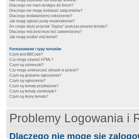
Jak mogę edytować lub usunąć ankietę?
Dlaczego nie mam dostępu do forum?
Dlaczego nie mogę dodawać załączników?
Dlaczego dostałam(em) ostrzeżenie?
Jak mogę zgłosić posty moderatorowi?
Do czego służy przycisk "Zapisz" podczas pisania tematu?
Dlaczego mój post musi być zatwierdzony?
Jak mogę podbić mój temat?
Formatowanie i typy tematów
Czym jest BBCode?
Czy mogę używać HTML?
Czym są uśmieszki?
Czy mogę umieszczać obrazki w poście?
Czym są globalne ogłoszenia?
Czym są ogłoszenia?
Czym są tematy przyklejone?
Czym są tematy zamknięte?
Czym są ikony tematu?
Problemy Logowania i R
Dlaczego nie mogę się zalog