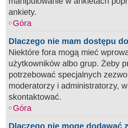
manipulowanie w ankietach popr
ankiety.
Góra
Dlaczego nie mam dostępu d
Niektóre fora mogą mieć wprowa
użytkowników albo grup. Żeby pr
potrzebować specjalnych zezwole
moderatorzy i administratorzy, w
skontaktować.
Góra
Dlaczego nie mogę dodawać 