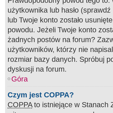
Prawdopodobny powód tego to:
użytkownika lub hasło (sprawdź e
lub Twoje konto zostało usunięte
powodu. Jeżeli Twoje konto zost
żadnych postów na forum? Zazw
użytkowników, którzy nie napisa
rozmiar bazy danych. Spróbuj po
dyskusji na forum.
Góra
Czym jest COPPA?
COPPA
to istniejące w Stanach