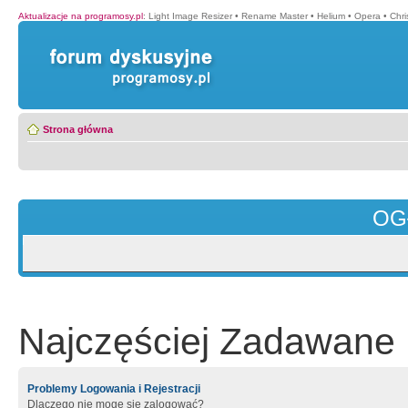
Aktualizacje na programosy.pl
:
Light Image Resizer
•
Rename Master
•
Helium
•
Opera
•
Chr
Strona główna
OG
Najczęściej Zadawane 
Problemy Logowania i Rejestracji
Dlaczego nie mogę się zalogować?