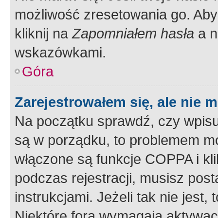
możliwość zresetowania go. Aby 
kliknij na
Zapomniałem hasła
a n
wskazówkami.
Góra
Zarejestrowałem się, ale nie 
Na początku sprawdź, czy wpisuj
są w porządku, to problemem mo
włączone są funkcje COPPA i kl
podczas rejestracji, musisz pos
instrukcjami. Jeżeli tak nie jes
Niektóre fora wymagają aktywac