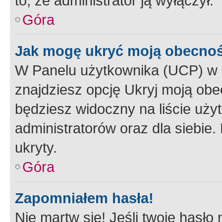
to, że administrator ją wyłączył.
Góra
Jak mogę ukryć moją obecno
W Panelu użytkownika (UCP) w 
znajdziesz opcję Ukryj moją obe
będziesz widoczny na liście użyt
administratorów oraz dla siebie.
ukryty.
Góra
Zapomniałem hasła!
Nie martw się! Jeśli twoje hasło