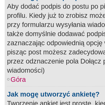
Aby dodać podpis do postu po 
profilu. Kiedy już to zrobisz m
przy formularzu wysyłania wiad
także domyślnie dodawać podpi
zaznaczając odpowiednią opcję 
pisząc post możesz zadecydowa
przez odznaczenie pola Dołącz 
wiadomości)
Góra
Jak mogę utworzyć ankietę?
Tworzenie ankiet jest proste, ki