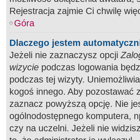
Rejestracja zajmie Ci chwilę wi
Góra
Dlaczego jestem automatycz
Jeżeli nie zaznaczysz opcji
Zalo
wizycie
podczas logowania będzi
podczas tej wizyty. Uniemożliwi
kogoś innego. Aby pozostawać 
zaznacz powyższą opcję. Nie jes
ogólnodostępnego komputera, np.
czy na uczelni. Jeżeli nie widzi