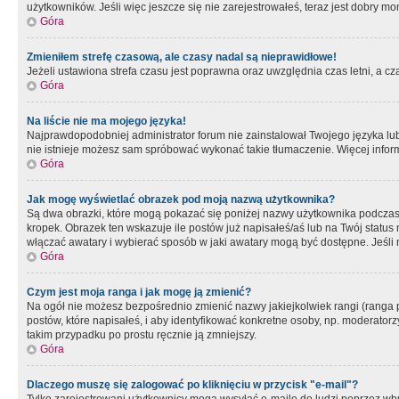
użytkowników. Jeśli więc jeszcze się nie zarejestrowałeś, teraz jest dobry mo
Góra
Zmieniłem strefę czasową, ale czasy nadal są nieprawidłowe!
Jeżeli ustawiona strefa czasu jest poprawna oraz uwzględnia czas letni, a c
Góra
Na liście nie ma mojego języka!
Najprawdopodobniej administrator forum nie zainstalował Twojego języka lub n
nie istnieje możesz sam spróbować wykonać takie tłumaczenie. Więcej inform
Góra
Jak mogę wyświetlać obrazek pod moją nazwą użytkownika?
Są dwa obrazki, które mogą pokazać się poniżej nazwy użytkownika podczas
kropek. Obrazek ten wskazuje ile postów już napisałeś/aś lub na Twój status
włączać awatary i wybierać sposób w jaki awatary mogą być dostępne. Jeśli n
Góra
Czym jest moja ranga i jak mogę ją zmienić?
Na ogół nie możesz bezpośrednio zmienić nazwy jakiejkolwiek rangi (ranga 
postów, które napisałeś, i aby identyfikować konkretne osoby, np. moderator
takim przypadku po prostu ręcznie ją zmniejszy.
Góra
Dlaczego muszę się zalogować po kliknięciu w przycisk "e-mail"?