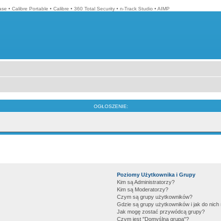
ase
•
Calibre Portable
•
Calibre
•
360 Total Security
•
n-Track Studio
•
AIMP
OGŁOSZENIE:
Poziomy Użytkownika i Grupy
Kim są Administratorzy?
Kim są Moderatorzy?
Czym są grupy użytkowników?
Gdzie są grupy użytkowników i jak do nic
Jak mogę zostać przywódcą grupy?
Czym jest "Domyślna grupa"?