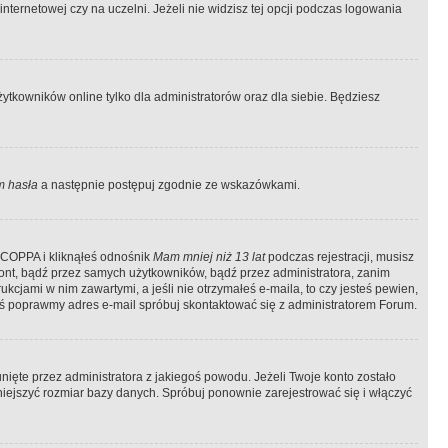
ternetowej czy na uczelni. Jeżeli nie widzisz tej opcji podczas logowania
tkowników online tylko dla administratorów oraz dla siebie. Będziesz
 hasła
a następnie postępuj zgodnie ze wskazówkami.
e COPPA i kliknąłeś odnośnik
Mam mniej niż 13 lat
podczas rejestracji, musisz
kont, bądź przez samych użytkowników, bądź przez administratora, zanim
cjami w nim zawartymi, a jeśli nie otrzymałeś e-maila, to czy jesteś pewien,
ś poprawmy adres e-mail spróbuj skontaktować się z administratorem Forum.
ięte przez administratora z jakiegoś powodu. Jeżeli Twoje konto zostało
iejszyć rozmiar bazy danych. Spróbuj ponownie zarejestrować się i włączyć