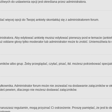
iwych do ustawienia opcji jest określana przez administratora.
dać więcej opcji do Twojej ankiety skontaktuj się z administratorem forum.
nistratora. Aby edytować ankietę musisz edytować pierwszy post w temacie (ankieta
y już oddane głosy tylko moderator lub administrator może to zrobić. Uniemożliwia
ków albo grup. Żeby przeglądać, czytać, pisać, itd. możesz potrzebować specjalny
ytkownika. Administrator forum może nie zezwalać na dodawanie załączników w o
 jesteś pewien, dlaczego nie możesz dodawać załączników.
e naruszasz regulamin, mogą przyznać Ci ostrzeżenie. Proszę pamiętać, że jest to d
tratorem.