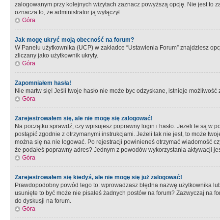
zalogowanym przy kolejnych wizytach zaznacz powyższą opcję. Nie jest to zal
oznacza to, że administrator ją wyłączył.
Góra
Jak mogę ukryć moją obecność na forum?
W Panelu użytkownika (UCP) w zakładce “Ustawienia Forum” znajdziesz opcję 
zliczany jako użytkownik ukryty.
Góra
Zapomniałem hasła!
Nie martw się! Jeśli twoje hasło nie może byc odzyskane, istnieje możliwość z
Góra
Zarejestrowałem się, ale nie mogę się zalogować!
Na początku sprawdź, czy wpisujesz poprawny login i hasło. Jeżeli te są w 
postąpić zgodnie z otrzymanymi instrukcjami. Jeżeli tak nie jest, to może 
można się na nie logować. Po rejestracji powinieneś otrzymać wiadomość czy 
że podałeś poprawny adres? Jednym z powodów wykorzystania aktywacji je
Góra
Zarejestrowałem się kiedyś, ale nie mogę się już zalogować!
Prawdopodobny powód tego to: wprowadzasz błędna nazwę użytkownika lub hasł
usunięte to być może nie pisałeś żadnych postów na forum? Zazwyczaj na fo
do dyskusji na forum.
Góra