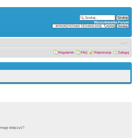
Wyszukiwarka Forum
Regulamin
FAQ
Rejestracja
Zaloguj
h mogę dołączyć?