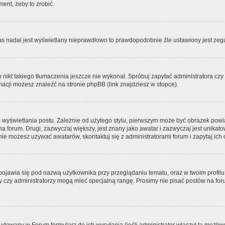
ment, żeby to zrobić.
zas nadal jest wyświetlany nieprawdłowo to prawdopodobnie źle ustawiony jest zega
ikt takiego tłumaczenia jeszcze nie wykonał. Spróbuj zapytać administratora czy m
acji możesz znaleźć na stronie phpBB (link znajdziesz w stopce).
 wyświetlania postu. Zależnie od użytego stylu, pierwszym może być obrazek pow
 na forum. Drugi, zazwyczaj większy, jest znany jako awatar i zazwyczaj jest unik
ie możesz używać awatarów, skontaktuj się z administratorami forum i zapytaj ich 
pojawia się pod nazwą użytkownika przy przeglądaniu tematu, oraz w twoim profilu
zy czy administratorzy mogą mieć specjalną rangę. Prosimy nie pisać postów na for