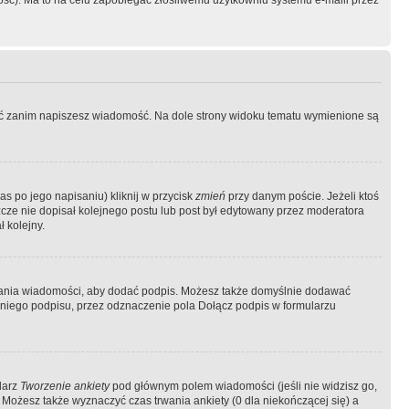
ość). Ma to na celu zapobiegać złośliwemu użytkowniu systemu e-maili przez
ować zanim napiszesz wiadomość. Na dole strony widoku tematu wymienione są
as po jego napisaniu) kliknij w przycisk
zmień
przy danym poście. Jeżeli ktoś
szcze nie dopisał kolejnego postu lub post był edytowany przez moderatora
 kolejny.
łania wiadomości, aby dodać podpis. Możesz także domyślnie dodawać
niego podpisu, przez odznaczenie pola Dołącz podpis w formularzu
larz
Tworzenie ankiety
pod głównym polem wiadomości (jeśli nie widzisz go,
 Możesz także wyznaczyć czas trwania ankiety (0 dla niekończącej się) a