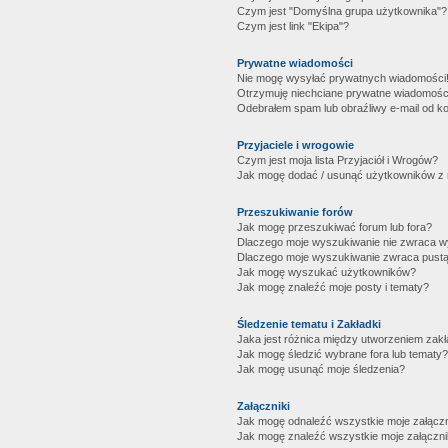
Czym jest "Domyślna grupa użytkownika"?
Czym jest link "Ekipa"?
Prywatne wiadomości
Nie mogę wysyłać prywatnych wiadomości
Otrzymuję niechciane prywatne wiadomośc
Odebrałem spam lub obraźliwy e-mail od ko
Przyjaciele i wrogowie
Czym jest moja lista Przyjaciół i Wrogów?
Jak mogę dodać / usunąć użytkowników z mo
Przeszukiwanie forów
Jak mogę przeszukiwać forum lub fora?
Dlaczego moje wyszukiwanie nie zwraca 
Dlaczego moje wyszukiwanie zwraca pustą
Jak mogę wyszukać użytkowników?
Jak mogę znaleźć moje posty i tematy?
Śledzenie tematu i Zakładki
Jaka jest różnica między utworzeniem zakł
Jak mogę śledzić wybrane fora lub tematy?
Jak mogę usunąć moje śledzenia?
Załączniki
Jak mogę odnaleźć wszystkie moje załączn
Jak mogę znaleźć wszystkie moje załączni