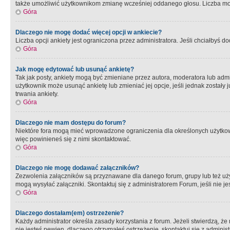
także umożliwić użytkownikom zmianę wcześniej oddanego głosu. Liczba możl
Góra
Dlaczego nie mogę dodać więcej opcji w ankiecie?
Liczba opcji ankiety jest ograniczona przez administratora. Jeśli chciałbyś do
Góra
Jak mogę edytować lub usunąć ankietę?
Tak jak posty, ankiety mogą być zmieniane przez autora, moderatora lub admi
użytkownik może usunąć ankietę lub zmieniać jej opcje, jeśli jednak został
trwania ankiety.
Góra
Dlaczego nie mam dostępu do forum?
Niektóre fora mogą mieć wprowadzone ograniczenia dla określonych użytkowni
więc powinieneś się z nimi skontaktować.
Góra
Dlaczego nie mogę dodawać załączników?
Zezwolenia załączników są przyznawane dla danego forum, grupy lub też uż
mogą wysyłać załączniki. Skontaktuj się z administratorem Forum, jeśli nie
Góra
Dlaczego dostałam(em) ostrzeżenie?
Każdy administrator określa zasady korzystania z forum. Jeżeli stwierdzą, ż
nie jesteś pewien, dlaczego otrzymałeś ostrzeżenie, skontaktuj sie z adminis