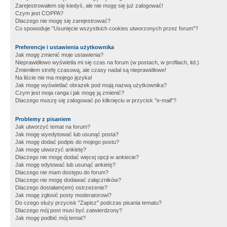
Zarejestrowałem się kiedyś, ale nie mogę się już zalogować!
Czym jest COPPA?
Dlaczego nie mogę się zarejestrować?
Co spowoduje "Usunięcie wszystkich cookies utworzonych przez forum"?
Preferencje i ustawienia użytkownika
Jak mogę zmienić moje ustawienia?
Nieprawidłowo wyświetla mi się czas na forum (w postach, w profilach, itd.)
Zmieniłem strefę czasową, ale czasy nadal są nieprawidłowe!
Na liście nie ma mojego języka!
Jak mogę wyświetlać obrazek pod moją nazwą użytkownika?
Czym jest moja ranga i jak mogę ją zmienić?
Dlaczego muszę się zalogować po kliknięciu w przycisk "e-mail"?
Problemy z pisaniem
Jak utworzyć temat na forum?
Jak mogę wyedytować lub usunąć posta?
Jak mogę dodać podpis do mojego postu?
Jak mogę utworzyć ankietę?
Dlaczego nie mogę dodać więcej opcji w ankiecie?
Jak mogę edytować lub usunąć ankietę?
Dlaczego nie mam dostępu do forum?
Dlaczego nie mogę dodawać załączników?
Dlaczego dostałam(em) ostrzeżenie?
Jak mogę zgłosić posty moderatorowi?
Do czego służy przycisk "Zapisz" podczas pisania tematu?
Dlaczego mój post musi być zatwierdzony?
Jak mogę podbić mój temat?