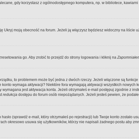
ecane, gdy korzystasz z ogólnodostępnego komputera, np. w bibliotece, kawiarni in
Ukryj moją obecność na forum. Jeżeli ją włączysz będziesz widoczny na liście uży
resetowania go. Aby zrobić to przejdź do strony logowania i kliknij na
Zapomniałem
porządku, to problemem może być jedna z dwóch rzeczy. Jeżeli włączone są funkcj
twoje konto wymaga aktywacji? Niektóre fora wymagają aktywacji wszystkich nowych 
wymagana jest aktywacja konta. Jeżeli otrzymałeś e-mail postępuj zgodnie z instruk
st
redukcja
dostępu do forum osób niepożądanych. Jeżeli jesteś pewien, że podałe
o (sprawdź e-mail, który otrzymałeś po rejestracji) lub Twoje konto zostało usun
rach okresowo usuwa się użytkowników, którzy nie napisali żadnego postu aby zmn