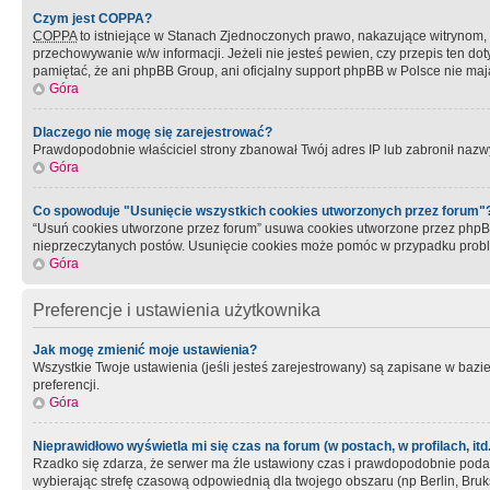
Czym jest COPPA?
COPPA
to istniejące w Stanach Zjednoczonych prawo, nakazujące witrynom
przechowywanie w/w informacji. Jeżeli nie jesteś pewien, czy przepis ten dot
pamiętać, że ani phpBB Group, ani oficjalny support phpBB w Polsce nie mają
Góra
Dlaczego nie mogę się zarejestrować?
Prawdopodobnie właściciel strony zbanował Twój adres IP lub zabronił nazwy 
Góra
Co spowoduje "Usunięcie wszystkich cookies utworzonych przez forum"
“Usuń cookies utworzone przez forum” usuwa cookies utworzone przez phpBB3
nieprzeczytanych postów. Usunięcie cookies może pomóc w przypadku pro
Góra
Preferencje i ustawienia użytkownika
Jak mogę zmienić moje ustawienia?
Wszystkie Twoje ustawienia (jeśli jesteś zarejestrowany) są zapisane w bazie 
preferencji.
Góra
Nieprawidłowo wyświetla mi się czas na forum (w postach, w profilach, itd.
Rzadko się zdarza, że serwer ma źle ustawiony czas i prawdopodobnie podane 
wybierając strefę czasową odpowiednią dla twojego obszaru (np Berlin, Bruk