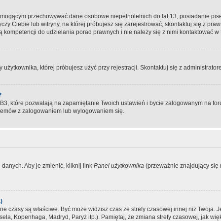
, mogącym przechowywać dane osobowe niepełnoletnich do lat 13, posiadanie pi
yczy Ciebie lub witryny, na której próbujesz się zarejestrować, skontaktuj się z pr
 kompetencji do udzielania porad prawnych i nie należy się z nimi kontaktować w te
użytkownika, której próbujesz użyć przy rejestracji. Skontaktuj się z administrat
?
, które pozwalają na zapamiętanie Twoich ustawień i bycie zalogowanym na forum
blemów z zalogowaniem lub wylogowaniem się.
danych. Aby je zmienić, kliknij link
Panel użytkownika
(przeważnie znajdujący się n
)
czasy są właściwe. Być może widzisz czas ze strefy czasowej innej niż Twoja. Jeże
sela, Kopenhaga, Madryd, Paryż itp.). Pamiętaj, że zmiana strefy czasowej, jak 