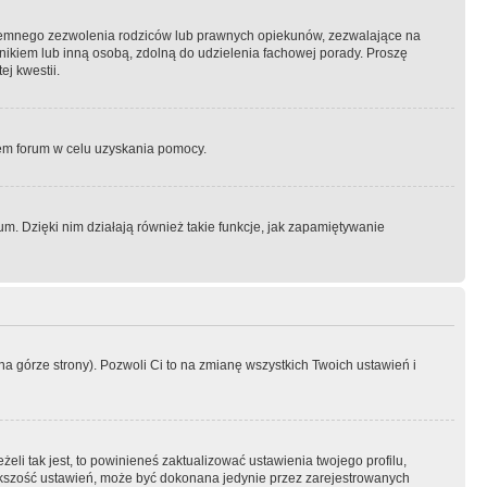
semnego zezwolenia rodziców lub prawnych opiekunów, zezwalające na
awnikiem lub inną osobą, zdolną do udzielenia fachowej porady. Proszę
j kwestii.
orem forum w celu uzyskania pomocy.
. Dzięki nim działają również takie funkcje, jak zapamiętywanie
a górze strony). Pozwoli Ci to na zmianę wszystkich Twoich ustawień i
li tak jest, to powinieneś zaktualizować ustawienia twojego profilu,
większość ustawień, może być dokonana jedynie przez zarejestrowanych