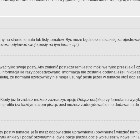
dowany w Forum formularz do ich wysyłania (jeśli administrator włączył tą możliw
zny na stronie tematu lub listy tematów. Być może będziesz musiał się zarejestr
żesz edytować swoje posty na tym forum, itp.
).
 tylko swoje posty. Aby zmienić post (czasem jest to możliwe tylko przez jakiś cz
informacja ile razy post edytowano. Informacja nie zostanie dodana jeżeli nikt je
iętaj, że normalni użytkownicy nie mogą usunąć postu jeżeli w temacie ktoś dopisał
 Kiedy już to zrobisz możesz zaznaczyć opcję
Dołącz podpis
przy formularzu wysy
m profilu (za każdym razem pisząc post możesz zadecydować o nie dodawaniu do 
wszy post w temacie, jeśli masz odpowiednie uprawnienia) powinieneś widzieć formu
uł ankiety i podać przynajmniej dwie opcje (każdą opcję wpisujesz w nowej linii).