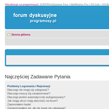
Aktualizacje na programosy.pl
:
SUPERAntiSpyware Free
•
MailWasher Pro
•
GS-Calc
•
GS-B
Strona główna
Najczęściej Zadawane Pytania
Problemy Logowania i Rejestracji
Dlaczego nie mogę się zalogować?
Dlaczego muszę się zarejestrować?
Dlaczego jestem automatycznie wylogowywany?
Jak mogę ukryć moją obecność na forum?
Zapomniałem hasła!
Zarejestrowałem się, ale nie mogę się zalogować!