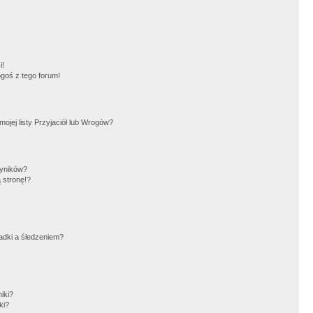
!
i!
goś z tego forum!
jej listy Przyjaciół lub Wrogów?
wyników?
 stronę!?
adki a śledzeniem?
iki?
ki?