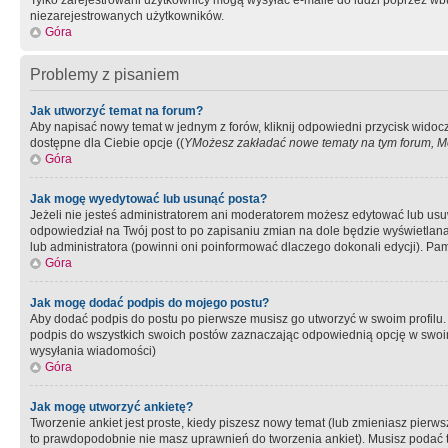
Tylko zarejestrowani użytkownicy mogą wysyłać e-maile do ludzi poprzez wbu
niezarejestrowanych użytkowników.
Góra
Problemy z pisaniem
Jak utworzyć temat na forum?
Aby napisać nowy temat w jednym z forów, kliknij odpowiedni przycisk widoc
dostępne dla Ciebie opcje ((
YMożesz zakładać nowe tematy na tym forum, Mo
Góra
Jak mogę wyedytować lub usunąć posta?
Jeżeli nie jesteś administratorem ani moderatorem możesz edytować lub usuwać
odpowiedział na Twój post to po zapisaniu zmian na dole będzie wyświetlana 
lub administratora (powinni oni poinformować dlaczego dokonali edycji). Pam
Góra
Jak mogę dodać podpis do mojego postu?
Aby dodać podpis do postu po pierwsze musisz go utworzyć w swoim profilu.
podpis do wszystkich swoich postów zaznaczając odpowiednią opcję w swoi
wysyłania wiadomości)
Góra
Jak mogę utworzyć ankietę?
Tworzenie ankiet jest proste, kiedy piszesz nowy temat (lub zmieniasz pier
to prawdopodobnie nie masz uprawnień do tworzenia ankiet). Musisz podać tyt