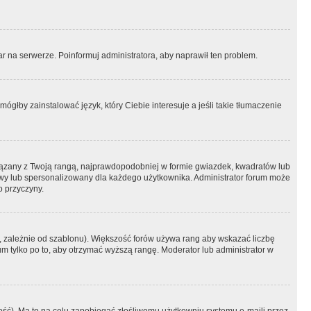
r na serwerze. Poinformuj administratora, aby naprawił ten problem.
ógłby zainstalować język, który Ciebie interesuje a jeśli takie tłumaczenie
iązany z Twoją rangą, najprawdopodobniej w formie gwiazdek, kwadratów lub
atowy lub spersonalizowany dla każdego użytkownika. Administrator forum może
o przyczyny.
, zależnie od szablonu). Większość forów używa rang aby wskazać liczbę
um tylko po to, aby otrzymać wyższą rangę. Moderator lub administrator w