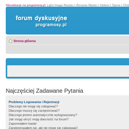
Aktualizacje na programosy.pl
:
Light Image Resizer
•
Rename Master
•
Helium
•
Opera
•
Chr
Strona główna
Najczęściej Zadawane Pytania
Problemy Logowania i Rejestracji
Dlaczego nie mogę się zalogować?
Dlaczego muszę się zarejestrować?
Dlaczego jestem automatycznie wylogowywany?
Jak mogę ukryć moją obecność na forum?
Zapomniałem hasła!
Zarejestrowałem się, ale nie mogę się zalogować!