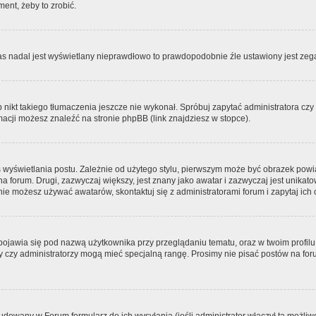
ment, żeby to zrobić.
zas nadal jest wyświetlany nieprawdłowo to prawdopodobnie źle ustawiony jest zega
ikt takiego tłumaczenia jeszcze nie wykonał. Spróbuj zapytać administratora czy m
acji możesz znaleźć na stronie phpBB (link znajdziesz w stopce).
 wyświetlania postu. Zależnie od użytego stylu, pierwszym może być obrazek pow
 na forum. Drugi, zazwyczaj większy, jest znany jako awatar i zazwyczaj jest unik
ie możesz używać awatarów, skontaktuj się z administratorami forum i zapytaj ich 
pojawia się pod nazwą użytkownika przy przeglądaniu tematu, oraz w twoim profilu
zy czy administratorzy mogą mieć specjalną rangę. Prosimy nie pisać postów na for