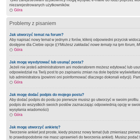
Tylko zarejestrowani użytkownicy mogą wysyłać e-maile do ludzi poprzez wbu
niezarejestrowanych użytkowników.
Góra
Problemy z pisaniem
Jak utworzyć temat na forum?
Aby napisać nowy temat w jednym z forów, kliknij odpowiedni przycisk widoc
dostępne dla Ciebie opcje ((
YMożesz zakładać nowe tematy na tym forum, Mo
Góra
Jak mogę wyedytować lub usunąć posta?
Jeżeli nie jesteś administratorem ani moderatorem możesz edytować lub usuwać
odpowiedział na Twój post to po zapisaniu zmian na dole będzie wyświetlana 
lub administratora (powinni oni poinformować dlaczego dokonali edycji). Pam
Góra
Jak mogę dodać podpis do mojego postu?
Aby dodać podpis do postu po pierwsze musisz go utworzyć w swoim profilu.
podpis do wszystkich swoich postów zaznaczając odpowiednią opcję w swoi
wysyłania wiadomości)
Góra
Jak mogę utworzyć ankietę?
Tworzenie ankiet jest proste, kiedy piszesz nowy temat (lub zmieniasz pier
to prawdopodobnie nie masz uprawnień do tworzenia ankiet). Musisz podać tyt