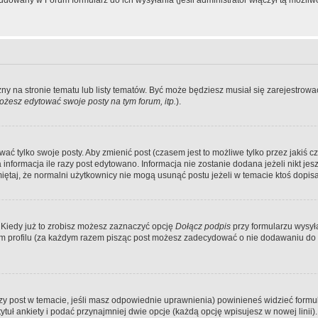
dowany w Forum formularz do ich wysyłania (jeśli administrator włączył tą możliw
zny na stronie tematu lub listy tematów. Być może będziesz musiał się zarejestr
żesz edytować swoje posty na tym forum, itp.
).
 tylko swoje posty. Aby zmienić post (czasem jest to możliwe tylko przez jakiś cz
informacja ile razy post edytowano. Informacja nie zostanie dodana jeżeli nikt je
iętaj, że normalni użytkownicy nie mogą usunąć postu jeżeli w temacie ktoś dopisał
 Kiedy już to zrobisz możesz zaznaczyć opcję
Dołącz podpis
przy formularzu wysy
m profilu (za każdym razem pisząc post możesz zadecydować o nie dodawaniu do 
wszy post w temacie, jeśli masz odpowiednie uprawnienia) powinieneś widzieć formu
uł ankiety i podać przynajmniej dwie opcje (każdą opcję wpisujesz w nowej linii).