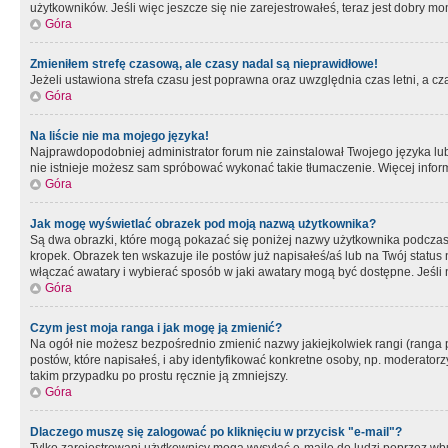
użytkowników. Jeśli więc jeszcze się nie zarejestrowałeś, teraz jest dobry mo
Góra
Zmieniłem strefę czasową, ale czasy nadal są nieprawidłowe!
Jeżeli ustawiona strefa czasu jest poprawna oraz uwzględnia czas letni, a c
Góra
Na liście nie ma mojego języka!
Najprawdopodobniej administrator forum nie zainstalował Twojego języka lub n
nie istnieje możesz sam spróbować wykonać takie tłumaczenie. Więcej inform
Góra
Jak mogę wyświetlać obrazek pod moją nazwą użytkownika?
Są dwa obrazki, które mogą pokazać się poniżej nazwy użytkownika podczas
kropek. Obrazek ten wskazuje ile postów już napisałeś/aś lub na Twój status
włączać awatary i wybierać sposób w jaki awatary mogą być dostępne. Jeśli n
Góra
Czym jest moja ranga i jak mogę ją zmienić?
Na ogół nie możesz bezpośrednio zmienić nazwy jakiejkolwiek rangi (ranga 
postów, które napisałeś, i aby identyfikować konkretne osoby, np. moderator
takim przypadku po prostu ręcznie ją zmniejszy.
Góra
Dlaczego muszę się zalogować po kliknięciu w przycisk "e-mail"?