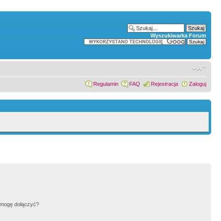
Wyszukiwarka Forum
Regulamin
FAQ
Rejestracja
Zaloguj
h mogę dołączyć?