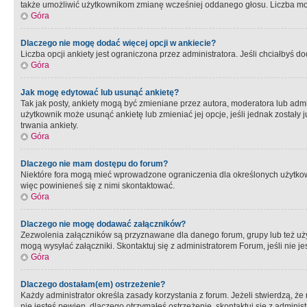
także umożliwić użytkownikom zmianę wcześniej oddanego głosu. Liczba możl
Góra
Dlaczego nie mogę dodać więcej opcji w ankiecie?
Liczba opcji ankiety jest ograniczona przez administratora. Jeśli chciałbyś do
Góra
Jak mogę edytować lub usunąć ankietę?
Tak jak posty, ankiety mogą być zmieniane przez autora, moderatora lub admi
użytkownik może usunąć ankietę lub zmieniać jej opcje, jeśli jednak został
trwania ankiety.
Góra
Dlaczego nie mam dostępu do forum?
Niektóre fora mogą mieć wprowadzone ograniczenia dla określonych użytkowni
więc powinieneś się z nimi skontaktować.
Góra
Dlaczego nie mogę dodawać załączników?
Zezwolenia załączników są przyznawane dla danego forum, grupy lub też uż
mogą wysyłać załączniki. Skontaktuj się z administratorem Forum, jeśli nie
Góra
Dlaczego dostałam(em) ostrzeżenie?
Każdy administrator określa zasady korzystania z forum. Jeżeli stwierdzą, ż
nie jesteś pewien, dlaczego otrzymałeś ostrzeżenie, skontaktuj sie z adminis