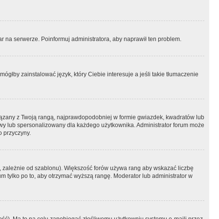
r na serwerze. Poinformuj administratora, aby naprawił ten problem.
ógłby zainstalować język, który Ciebie interesuje a jeśli takie tłumaczenie
iązany z Twoją rangą, najprawdopodobniej w formie gwiazdek, kwadratów lub
atowy lub spersonalizowany dla każdego użytkownika. Administrator forum może
o przyczyny.
, zależnie od szablonu). Większość forów używa rang aby wskazać liczbę
um tylko po to, aby otrzymać wyższą rangę. Moderator lub administrator w