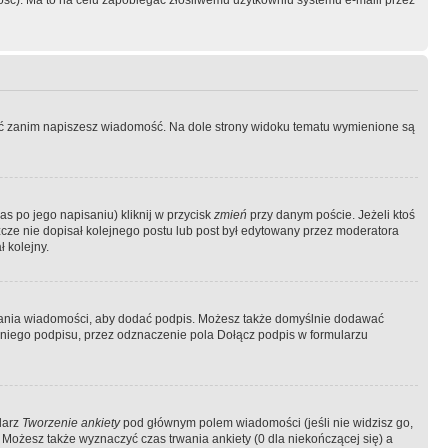
ość). Ma to na celu zapobiegać złośliwemu użytkowniu systemu e-maili przez
ować zanim napiszesz wiadomość. Na dole strony widoku tematu wymienione są
as po jego napisaniu) kliknij w przycisk
zmień
przy danym poście. Jeżeli ktoś
szcze nie dopisał kolejnego postu lub post był edytowany przez moderatora
 kolejny.
łania wiadomości, aby dodać podpis. Możesz także domyślnie dodawać
niego podpisu, przez odznaczenie pola Dołącz podpis w formularzu
larz
Tworzenie ankiety
pod głównym polem wiadomości (jeśli nie widzisz go,
 Możesz także wyznaczyć czas trwania ankiety (0 dla niekończącej się) a