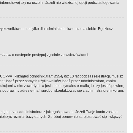
ternetowej czy na uczelni. Jeżeli nie widzisz tej opcji podczas logowania
tkowników online tylko dla administratorów oraz dla siebie. Będziesz
 hasła
a następnie postępuj zgodnie ze wskazówkami.
e COPPA i kliknąłeś odnośnik
Mam mniej niż 13 lat
podczas rejestracji, musisz
kont, bądź przez samych użytkowników, bądź przez administratora, zanim
cjami w nim zawartymi, a jeśli nie otrzymałeś e-maila, to czy jesteś pewien,
ś poprawmy adres e-mail spróbuj skontaktować się z administratorem Forum.
ięte przez administratora z jakiegoś powodu. Jeżeli Twoje konto zostało
iejszyć rozmiar bazy danych. Spróbuj ponownie zarejestrować się i włączyć