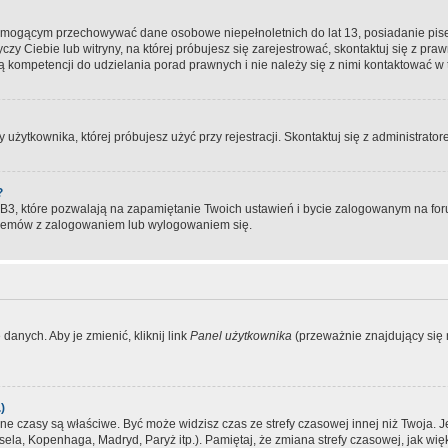
, mogącym przechowywać dane osobowe niepełnoletnich do lat 13, posiadanie pi
yczy Ciebie lub witryny, na której próbujesz się zarejestrować, skontaktuj się z pr
 kompetencji do udzielania porad prawnych i nie należy się z nimi kontaktować w te
użytkownika, której próbujesz użyć przy rejestracji. Skontaktuj się z administrat
?
, które pozwalają na zapamiętanie Twoich ustawień i bycie zalogowanym na forum
blemów z zalogowaniem lub wylogowaniem się.
danych. Aby je zmienić, kliknij link
Panel użytkownika
(przeważnie znajdujący się n
)
czasy są właściwe. Być może widzisz czas ze strefy czasowej innej niż Twoja. Jeże
sela, Kopenhaga, Madryd, Paryż itp.). Pamiętaj, że zmiana strefy czasowej, jak 