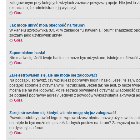
zalogowanym przy kolejnych wizytach zaznacz powyższą opcję. Nie jest to zal
oznacza to, że administrator ją wyłączył.
Góra
Jak mogę ukryć moją obecność na forum?
W Panelu użytkownika (UCP) w zakładce “Ustawienia Forum” znajdziesz opcję 
zliczany jako użytkownik ukryty.
Góra
Zapomniałem hasła!
Nie martw się! Jeśli twoje hasło nie może byc odzyskane, istnieje możliwość z
Góra
Zarejestrowałem się, ale nie mogę się zalogować!
Na początku sprawdź, czy wpisujesz poprawny login i hasło. Jeżeli te są w 
postąpić zgodnie z otrzymanymi instrukcjami. Jeżeli tak nie jest, to może 
można się na nie logować. Po rejestracji powinieneś otrzymać wiadomość czy 
że podałeś poprawny adres? Jednym z powodów wykorzystania aktywacji je
Góra
Zarejestrowałem się kiedyś, ale nie mogę się już zalogować!
Prawdopodobny powód tego to: wprowadzasz błędna nazwę użytkownika lub hasł
usunięte to być może nie pisałeś żadnych postów na forum? Zazwyczaj na fo
do dyskusji na forum.
Góra