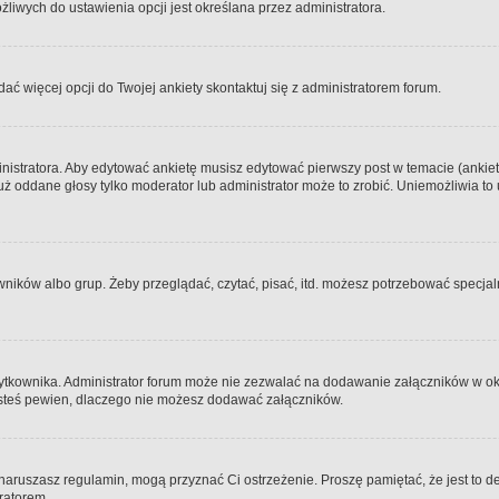
iwych do ustawienia opcji jest określana przez administratora.
dać więcej opcji do Twojej ankiety skontaktuj się z administratorem forum.
nistratora. Aby edytować ankietę musisz edytować pierwszy post w temacie (ankieta
y już oddane głosy tylko moderator lub administrator może to zrobić. Uniemożliwia
ków albo grup. Żeby przeglądać, czytać, pisać, itd. możesz potrzebować specjalny
ytkownika. Administrator forum może nie zezwalać na dodawanie załączników w o
 jesteś pewien, dlaczego nie możesz dodawać załączników.
e naruszasz regulamin, mogą przyznać Ci ostrzeżenie. Proszę pamiętać, że jest to d
tratorem.