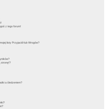
!
i!
goś z tego forum!
jej listy Przyjaciół lub Wrogów?
wyników?
 stronę!?
adki a śledzeniem?
iki?
ki?