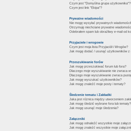
Czym jest "Domyślna grupa użytkownika"?
Czym jest link "Ekipa"?
Prywatne wiadomości
Nie mogę wysyłać prywatnych wiadomości
Otrzymuję niechciane prywatne wiadomośc
Odebrałem spam lub obraźliwy e-mail od ko
Przyjaciele i wrogowie
Czym jest moja lista Przyjaciół i Wrogów?
Jak mogę dodać / usunąć użytkowników z mo
Przeszukiwanie forów
Jak mogę przeszukiwać forum lub fora?
Dlaczego moje wyszukiwanie nie zwraca 
Dlaczego moje wyszukiwanie zwraca pustą
Jak mogę wyszukać użytkowników?
Jak mogę znaleźć moje posty i tematy?
Śledzenie tematu i Zakładki
Jaka jest różnica między utworzeniem zakł
Jak mogę śledzić wybrane fora lub tematy?
Jak mogę usunąć moje śledzenia?
Załączniki
Jak mogę odnaleźć wszystkie moje załączn
Jak mogę znaleźć wszystkie moje załączni