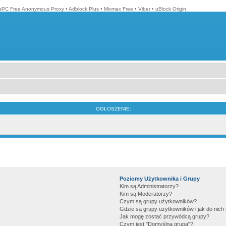
isPC Free Anonymous Proxy
•
Adblock Plus
•
Mixmax Free
•
Viber
•
uBlock Origin
OGŁOSZENIE:
Poziomy Użytkownika i Grupy
Kim są Administratorzy?
Kim są Moderatorzy?
Czym są grupy użytkowników?
Gdzie są grupy użytkowników i jak do nic
Jak mogę zostać przywódcą grupy?
Czym jest "Domyślna grupa"?