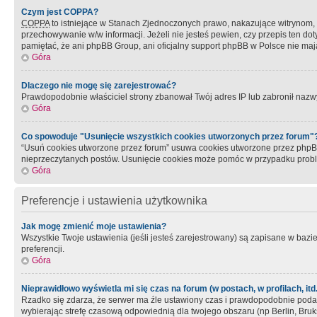
Czym jest COPPA?
COPPA
to istniejące w Stanach Zjednoczonych prawo, nakazujące witrynom
przechowywanie w/w informacji. Jeżeli nie jesteś pewien, czy przepis ten dot
pamiętać, że ani phpBB Group, ani oficjalny support phpBB w Polsce nie mają
Góra
Dlaczego nie mogę się zarejestrować?
Prawdopodobnie właściciel strony zbanował Twój adres IP lub zabronił nazwy 
Góra
Co spowoduje "Usunięcie wszystkich cookies utworzonych przez forum"
“Usuń cookies utworzone przez forum” usuwa cookies utworzone przez phpBB3
nieprzeczytanych postów. Usunięcie cookies może pomóc w przypadku pro
Góra
Preferencje i ustawienia użytkownika
Jak mogę zmienić moje ustawienia?
Wszystkie Twoje ustawienia (jeśli jesteś zarejestrowany) są zapisane w bazie 
preferencji.
Góra
Nieprawidłowo wyświetla mi się czas na forum (w postach, w profilach, itd.
Rzadko się zdarza, że serwer ma źle ustawiony czas i prawdopodobnie podane 
wybierając strefę czasową odpowiednią dla twojego obszaru (np Berlin, Bruk