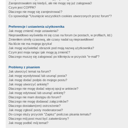
Zarejestrowałem się kiedyś, ale nie mogę się już zalogować!
Czym jest COPPA?
Dlaczego nie mogę się zarejestrować?
Co spowoduje "Usunięcie wszystkich cookies utworzonych przez forum"?
Preferencje i ustawienia użytkownika
Jak mogę zmienić moje ustawienia?
Nieprawidłowo wyświetla mi się czas na forum (w postach, w profilach, itd.)
Zmieniłem strefę czasową, ale czasy nadal są nieprawidłowe!
Na liście nie ma mojego języka!
Jak mogę wyświetlać obrazek pod moją nazwą użytkownika?
Czym jest moja ranga i jak mogę ją zmienić?
Dlaczego muszę się zalogować po kliknięciu w przycisk "e-mail"?
Problemy z pisaniem
Jak utworzyć temat na forum?
Jak mogę wyedytować lub usunąć posta?
Jak mogę dodać podpis do mojego postu?
Jak mogę utworzyć ankietę?
Dlaczego nie mogę dodać więcej opcji w ankiecie?
Jak mogę edytować lub usunąć ankietę?
Dlaczego nie mam dostępu do forum?
Dlaczego nie mogę dodawać załączników?
Dlaczego dostałam(em) ostrzeżenie?
Jak mogę zgłosić posty moderatorowi?
Do czego służy przycisk "Zapisz" podczas pisania tematu?
Dlaczego mój post musi być zatwierdzony?
Jak mogę podbić mój temat?