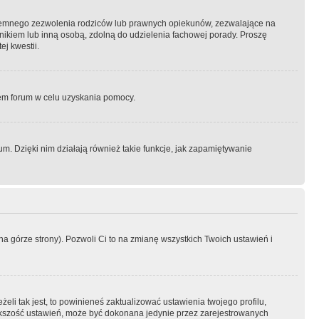
semnego zezwolenia rodziców lub prawnych opiekunów, zezwalające na
awnikiem lub inną osobą, zdolną do udzielenia fachowej porady. Proszę
j kwestii.
orem forum w celu uzyskania pomocy.
. Dzięki nim działają również takie funkcje, jak zapamiętywanie
a górze strony). Pozwoli Ci to na zmianę wszystkich Twoich ustawień i
li tak jest, to powinieneś zaktualizować ustawienia twojego profilu,
większość ustawień, może być dokonana jedynie przez zarejestrowanych