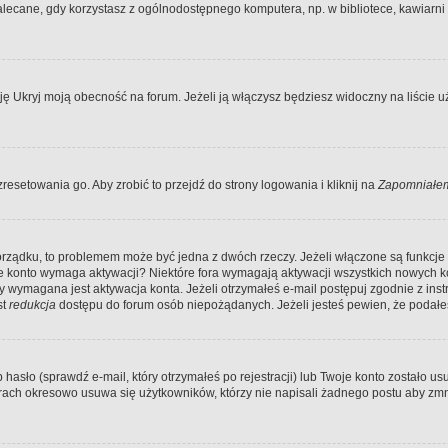
ecane, gdy korzystasz z ogólnodostępnego komputera, np. w bibliotece, kawiarni in
Ukryj moją obecność na forum. Jeżeli ją włączysz będziesz widoczny na liście uży
resetowania go. Aby zrobić to przejdź do strony logowania i kliknij na
Zapomniałem
porządku, to problemem może być jedna z dwóch rzeczy. Jeżeli włączone są funkcj
twoje konto wymaga aktywacji? Niektóre fora wymagają aktywacji wszystkich nowych 
wymagana jest aktywacja konta. Jeżeli otrzymałeś e-mail postępuj zgodnie z instruk
st
redukcja
dostępu do forum osób niepożądanych. Jeżeli jesteś pewien, że podałe
o (sprawdź e-mail, który otrzymałeś po rejestracji) lub Twoje konto zostało usun
rach okresowo usuwa się użytkowników, którzy nie napisali żadnego postu aby zmn