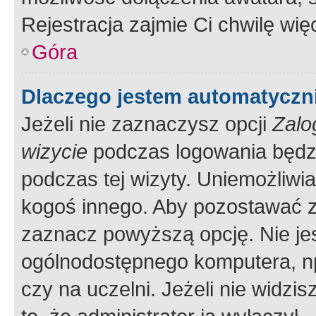
Rejestracja zajmie Ci chwilę wi
Góra
Dlaczego jestem automatycz
Jeżeli nie zaznaczysz opcji
Zalo
wizycie
podczas logowania będzi
podczas tej wizyty. Uniemożliwi
kogoś innego. Aby pozostawać 
zaznacz powyższą opcję. Nie jes
ogólnodostępnego komputera, np.
czy na uczelni. Jeżeli nie widzi