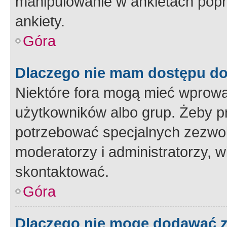
manipulowanie w ankietach popr
ankiety.
Góra
Dlaczego nie mam dostępu d
Niektóre fora mogą mieć wprowa
użytkowników albo grup. Żeby pr
potrzebować specjalnych zezwole
moderatorzy i administratorzy, w
skontaktować.
Góra
Dlaczego nie mogę dodawać 