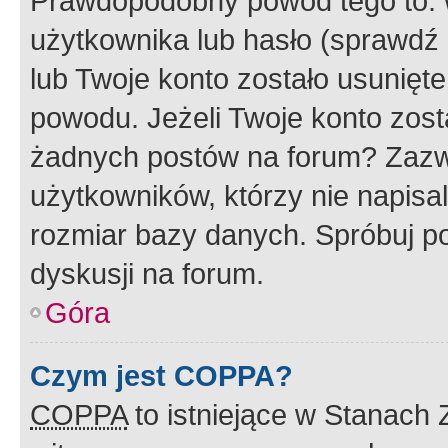
Prawdopodobny powód tego to:
użytkownika lub hasło (sprawdź e
lub Twoje konto zostało usunięte
powodu. Jeżeli Twoje konto zost
żadnych postów na forum? Zazw
użytkowników, którzy nie napisa
rozmiar bazy danych. Spróbuj po
dyskusji na forum.
Góra
Czym jest COPPA?
COPPA
to istniejące w Stanach