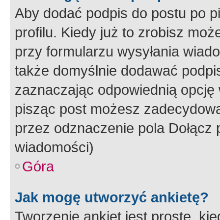
Aby dodać podpis do postu po 
profilu. Kiedy już to zrobisz m
przy formularzu wysyłania wiad
także domyślnie dodawać podpi
zaznaczając odpowiednią opcję 
pisząc post możesz zadecydowa
przez odznaczenie pola Dołącz 
wiadomości)
Góra
Jak mogę utworzyć ankietę?
Tworzenie ankiet jest proste, ki