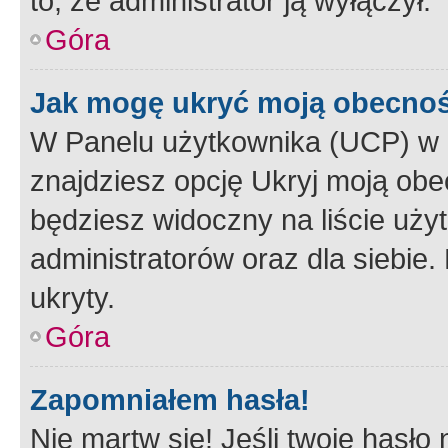
to, że administrator ją wyłączył.
Góra
Jak mogę ukryć moją obecno
W Panelu użytkownika (UCP) w 
znajdziesz opcję Ukryj moją obe
będziesz widoczny na liście użyt
administratorów oraz dla siebie.
ukryty.
Góra
Zapomniałem hasła!
Nie martw się! Jeśli twoje hasło