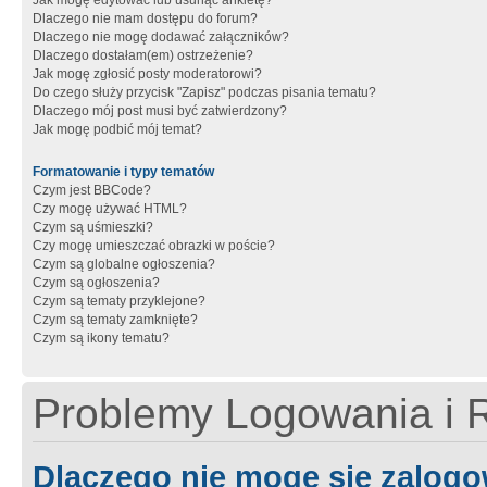
Jak mogę edytować lub usunąć ankietę?
Dlaczego nie mam dostępu do forum?
Dlaczego nie mogę dodawać załączników?
Dlaczego dostałam(em) ostrzeżenie?
Jak mogę zgłosić posty moderatorowi?
Do czego służy przycisk "Zapisz" podczas pisania tematu?
Dlaczego mój post musi być zatwierdzony?
Jak mogę podbić mój temat?
Formatowanie i typy tematów
Czym jest BBCode?
Czy mogę używać HTML?
Czym są uśmieszki?
Czy mogę umieszczać obrazki w poście?
Czym są globalne ogłoszenia?
Czym są ogłoszenia?
Czym są tematy przyklejone?
Czym są tematy zamknięte?
Czym są ikony tematu?
Problemy Logowania i R
Dlaczego nie mogę się zalog