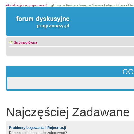
Aktualizacje na programosy.pl
:
Light Image Resizer
•
Rename Master
•
Helium
•
Opera
•
Chr
Strona główna
OG
Najczęściej Zadawane 
Problemy Logowania i Rejestracji
Dlaczego nie mogę się zalogować?