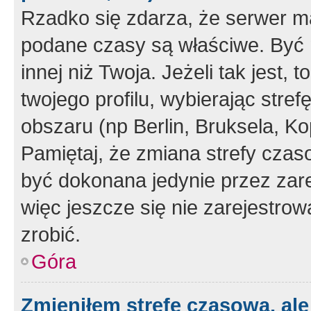
Rzadko się zdarza, że serwer m
podane czasy są właściwe. Być 
innej niż Twoja. Jeżeli tak jest,
twojego profilu, wybierając str
obszaru (np Berlin, Bruksela, Ko
Pamiętaj, że zmiana strefy czas
być dokonana jedynie przez zar
więc jeszcze się nie zarejestrow
zrobić.
Góra
Zmieniłem strefę czasową, ale