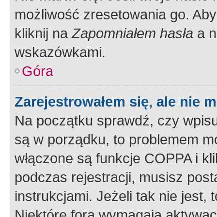
możliwość zresetowania go. Aby 
kliknij na
Zapomniałem hasła
a n
wskazówkami.
Góra
Zarejestrowałem się, ale nie 
Na początku sprawdź, czy wpisuj
są w porządku, to problemem mo
włączone są funkcje COPPA i kl
podczas rejestracji, musisz pos
instrukcjami. Jeżeli tak nie jes
Niektóre fora wymagają aktywac