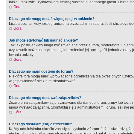
także umożliwić użytkownikom zmianę wcześniej oddanego głosu. Liczba możl
Góra
Dlaczego nie mogę dodać więcej opcji w ankiecie?
Liczba opcji ankiety jest ograniczona przez administratora. Jeśli chciałbyś do
Góra
Jak mogę edytować lub usunąć ankietę?
Tak jak posty, ankiety mogą być zmieniane przez autora, moderatora lub admi
użytkownik może usunąć ankietę lub zmieniać jej opcje, jeśli jednak został
trwania ankiety.
Góra
Dlaczego nie mam dostępu do forum?
Niektóre fora mogą mieć wprowadzone ograniczenia dla określonych użytkowni
więc powinieneś się z nimi skontaktować.
Góra
Dlaczego nie mogę dodawać załączników?
Zezwolenia załączników są przyznawane dla danego forum, grupy lub też uż
mogą wysyłać załączniki. Skontaktuj się z administratorem Forum, jeśli nie
Góra
Dlaczego dostałam(em) ostrzeżenie?
Każdy administrator określa zasady korzystania z forum. Jeżeli stwierdzą, ż
nie jesteś pewien, dlaczego otrzymałeś ostrzeżenie, skontaktuj sie z adminis