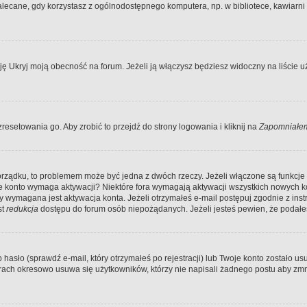
ecane, gdy korzystasz z ogólnodostępnego komputera, np. w bibliotece, kawiarni in
Ukryj moją obecność na forum. Jeżeli ją włączysz będziesz widoczny na liście uży
resetowania go. Aby zrobić to przejdź do strony logowania i kliknij na
Zapomniałem
porządku, to problemem może być jedna z dwóch rzeczy. Jeżeli włączone są funkcj
twoje konto wymaga aktywacji? Niektóre fora wymagają aktywacji wszystkich nowych 
wymagana jest aktywacja konta. Jeżeli otrzymałeś e-mail postępuj zgodnie z instruk
st
redukcja
dostępu do forum osób niepożądanych. Jeżeli jesteś pewien, że podałe
o (sprawdź e-mail, który otrzymałeś po rejestracji) lub Twoje konto zostało usun
rach okresowo usuwa się użytkowników, którzy nie napisali żadnego postu aby zmn