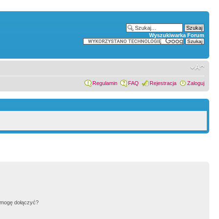
Wyszukiwarka Forum
Regulamin
FAQ
Rejestracja
Zaloguj
h mogę dołączyć?