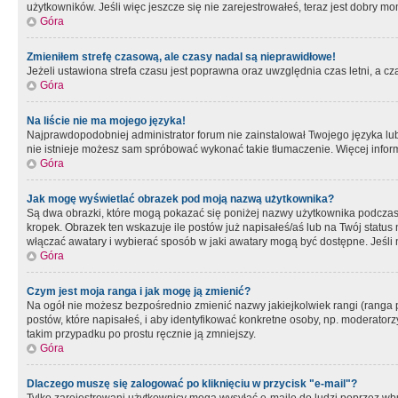
użytkowników. Jeśli więc jeszcze się nie zarejestrowałeś, teraz jest dobry mo
Góra
Zmieniłem strefę czasową, ale czasy nadal są nieprawidłowe!
Jeżeli ustawiona strefa czasu jest poprawna oraz uwzględnia czas letni, a c
Góra
Na liście nie ma mojego języka!
Najprawdopodobniej administrator forum nie zainstalował Twojego języka lub n
nie istnieje możesz sam spróbować wykonać takie tłumaczenie. Więcej inform
Góra
Jak mogę wyświetlać obrazek pod moją nazwą użytkownika?
Są dwa obrazki, które mogą pokazać się poniżej nazwy użytkownika podczas
kropek. Obrazek ten wskazuje ile postów już napisałeś/aś lub na Twój status
włączać awatary i wybierać sposób w jaki awatary mogą być dostępne. Jeśli n
Góra
Czym jest moja ranga i jak mogę ją zmienić?
Na ogół nie możesz bezpośrednio zmienić nazwy jakiejkolwiek rangi (ranga 
postów, które napisałeś, i aby identyfikować konkretne osoby, np. moderator
takim przypadku po prostu ręcznie ją zmniejszy.
Góra
Dlaczego muszę się zalogować po kliknięciu w przycisk "e-mail"?