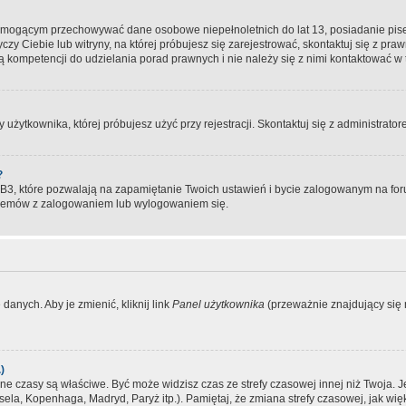
, mogącym przechowywać dane osobowe niepełnoletnich do lat 13, posiadanie pi
yczy Ciebie lub witryny, na której próbujesz się zarejestrować, skontaktuj się z pr
 kompetencji do udzielania porad prawnych i nie należy się z nimi kontaktować w te
użytkownika, której próbujesz użyć przy rejestracji. Skontaktuj się z administrat
?
, które pozwalają na zapamiętanie Twoich ustawień i bycie zalogowanym na forum
blemów z zalogowaniem lub wylogowaniem się.
danych. Aby je zmienić, kliknij link
Panel użytkownika
(przeważnie znajdujący się n
)
czasy są właściwe. Być może widzisz czas ze strefy czasowej innej niż Twoja. Jeże
sela, Kopenhaga, Madryd, Paryż itp.). Pamiętaj, że zmiana strefy czasowej, jak 