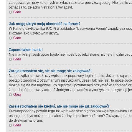
zalogowanym przy kolejnych wizytach zaznacz powyższą opcję. Nie jest to zal
oznacza to, że administrator ją wyłączył.
Góra
Jak mogę ukryć moją obecność na forum?
W Panelu użytkownika (UCP) w zakładce “Ustawienia Forum” znajdziesz opcję 
zliczany jako użytkownik ukryty.
Góra
Zapomniałem hasła!
Nie martw się! Jeśli twoje hasło nie może byc odzyskane, istnieje możliwość z
Góra
Zarejestrowałem się, ale nie mogę się zalogować!
Na początku sprawdź, czy wpisujesz poprawny login i hasło. Jeżeli te są w 
postąpić zgodnie z otrzymanymi instrukcjami. Jeżeli tak nie jest, to może 
można się na nie logować. Po rejestracji powinieneś otrzymać wiadomość czy 
że podałeś poprawny adres? Jednym z powodów wykorzystania aktywacji je
Góra
Zarejestrowałem się kiedyś, ale nie mogę się już zalogować!
Prawdopodobny powód tego to: wprowadzasz błędna nazwę użytkownika lub hasł
usunięte to być może nie pisałeś żadnych postów na forum? Zazwyczaj na fo
do dyskusji na forum.
Góra