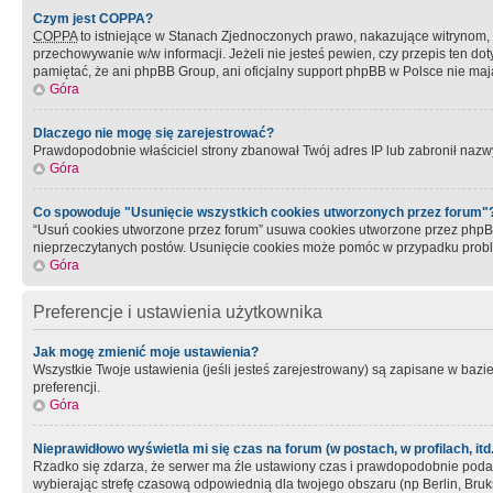
Czym jest COPPA?
COPPA
to istniejące w Stanach Zjednoczonych prawo, nakazujące witrynom
przechowywanie w/w informacji. Jeżeli nie jesteś pewien, czy przepis ten dot
pamiętać, że ani phpBB Group, ani oficjalny support phpBB w Polsce nie mają
Góra
Dlaczego nie mogę się zarejestrować?
Prawdopodobnie właściciel strony zbanował Twój adres IP lub zabronił nazwy 
Góra
Co spowoduje "Usunięcie wszystkich cookies utworzonych przez forum"
“Usuń cookies utworzone przez forum” usuwa cookies utworzone przez phpBB3
nieprzeczytanych postów. Usunięcie cookies może pomóc w przypadku pro
Góra
Preferencje i ustawienia użytkownika
Jak mogę zmienić moje ustawienia?
Wszystkie Twoje ustawienia (jeśli jesteś zarejestrowany) są zapisane w bazie 
preferencji.
Góra
Nieprawidłowo wyświetla mi się czas na forum (w postach, w profilach, itd.
Rzadko się zdarza, że serwer ma źle ustawiony czas i prawdopodobnie podane 
wybierając strefę czasową odpowiednią dla twojego obszaru (np Berlin, Bruk