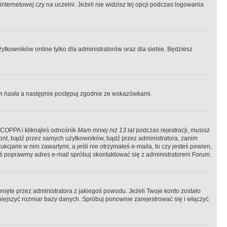
ternetowej czy na uczelni. Jeżeli nie widzisz tej opcji podczas logowania
tkowników online tylko dla administratorów oraz dla siebie. Będziesz
 hasła
a następnie postępuj zgodnie ze wskazówkami.
e COPPA i kliknąłeś odnośnik
Mam mniej niż 13 lat
podczas rejestracji, musisz
kont, bądź przez samych użytkowników, bądź przez administratora, zanim
cjami w nim zawartymi, a jeśli nie otrzymałeś e-maila, to czy jesteś pewien,
ś poprawmy adres e-mail spróbuj skontaktować się z administratorem Forum.
ięte przez administratora z jakiegoś powodu. Jeżeli Twoje konto zostało
iejszyć rozmiar bazy danych. Spróbuj ponownie zarejestrować się i włączyć