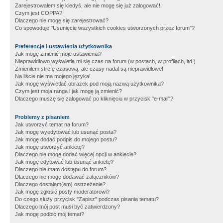
Zarejestrowałem się kiedyś, ale nie mogę się już zalogować!
Czym jest COPPA?
Dlaczego nie mogę się zarejestrować?
Co spowoduje "Usunięcie wszystkich cookies utworzonych przez forum"?
Preferencje i ustawienia użytkownika
Jak mogę zmienić moje ustawienia?
Nieprawidłowo wyświetla mi się czas na forum (w postach, w profilach, itd.)
Zmieniłem strefę czasową, ale czasy nadal są nieprawidłowe!
Na liście nie ma mojego języka!
Jak mogę wyświetlać obrazek pod moją nazwą użytkownika?
Czym jest moja ranga i jak mogę ją zmienić?
Dlaczego muszę się zalogować po kliknięciu w przycisk "e-mail"?
Problemy z pisaniem
Jak utworzyć temat na forum?
Jak mogę wyedytować lub usunąć posta?
Jak mogę dodać podpis do mojego postu?
Jak mogę utworzyć ankietę?
Dlaczego nie mogę dodać więcej opcji w ankiecie?
Jak mogę edytować lub usunąć ankietę?
Dlaczego nie mam dostępu do forum?
Dlaczego nie mogę dodawać załączników?
Dlaczego dostałam(em) ostrzeżenie?
Jak mogę zgłosić posty moderatorowi?
Do czego służy przycisk "Zapisz" podczas pisania tematu?
Dlaczego mój post musi być zatwierdzony?
Jak mogę podbić mój temat?