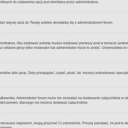
iwych do ustawienia opcji jest określana przez administratora.
dać więcej opcji do Twojej ankiety skontaktuj się z administratorem forum.
nistratora. Aby edytować ankietę musisz edytować pierwszy post w temacie (ankieta
y już oddane głosy tylko moderator lub administrator może to zrobić. Uniemożliwia
ków albo grup. Żeby przeglądać, czytać, pisać, itd. możesz potrzebować specjalny
ytkownika. Administrator forum może nie zezwalać na dodawanie załączników w o
 jesteś pewien, dlaczego nie możesz dodawać załączników.
e naruszasz regulamin, mogą przyznać Ci ostrzeżenie. Proszę pamiętać, że jest to d
tratorem.