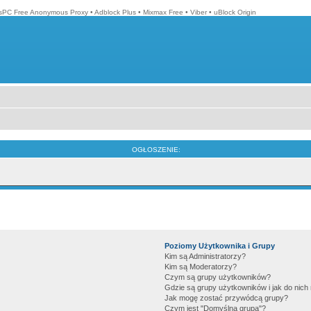
isPC Free Anonymous Proxy
•
Adblock Plus
•
Mixmax Free
•
Viber
•
uBlock Origin
OGŁOSZENIE:
Poziomy Użytkownika i Grupy
Kim są Administratorzy?
Kim są Moderatorzy?
Czym są grupy użytkowników?
Gdzie są grupy użytkowników i jak do nic
Jak mogę zostać przywódcą grupy?
Czym jest "Domyślna grupa"?