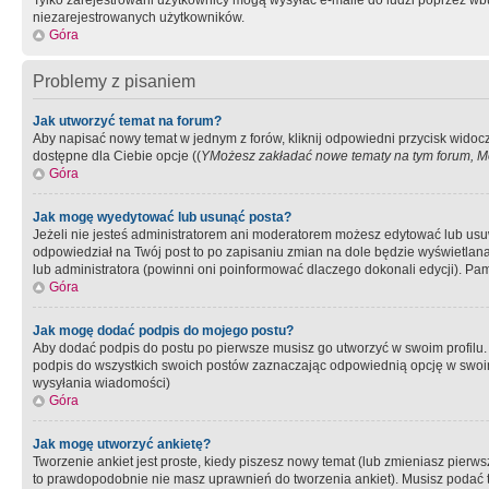
Tylko zarejestrowani użytkownicy mogą wysyłać e-maile do ludzi poprzez wbu
niezarejestrowanych użytkowników.
Góra
Problemy z pisaniem
Jak utworzyć temat na forum?
Aby napisać nowy temat w jednym z forów, kliknij odpowiedni przycisk widoc
dostępne dla Ciebie opcje ((
YMożesz zakładać nowe tematy na tym forum, Mo
Góra
Jak mogę wyedytować lub usunąć posta?
Jeżeli nie jesteś administratorem ani moderatorem możesz edytować lub usuwać
odpowiedział na Twój post to po zapisaniu zmian na dole będzie wyświetlana 
lub administratora (powinni oni poinformować dlaczego dokonali edycji). Pam
Góra
Jak mogę dodać podpis do mojego postu?
Aby dodać podpis do postu po pierwsze musisz go utworzyć w swoim profilu.
podpis do wszystkich swoich postów zaznaczając odpowiednią opcję w swoi
wysyłania wiadomości)
Góra
Jak mogę utworzyć ankietę?
Tworzenie ankiet jest proste, kiedy piszesz nowy temat (lub zmieniasz pier
to prawdopodobnie nie masz uprawnień do tworzenia ankiet). Musisz podać tyt