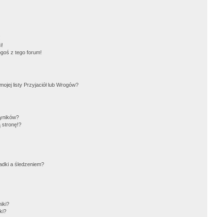
!
i!
goś z tego forum!
jej listy Przyjaciół lub Wrogów?
wyników?
 stronę!?
adki a śledzeniem?
iki?
ki?