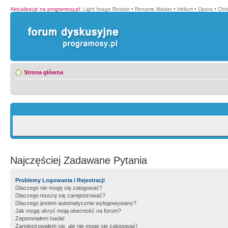
Aktualizacje na programosy.pl
:
Light Image Resizer
•
Rename Master
•
Helium
•
Opera
•
Chr
Strona główna
Najczęściej Zadawane Pytania
Problemy Logowania i Rejestracji
Dlaczego nie mogę się zalogować?
Dlaczego muszę się zarejestrować?
Dlaczego jestem automatycznie wylogowywany?
Jak mogę ukryć moją obecność na forum?
Zapomniałem hasła!
Zarejestrowałem się, ale nie mogę się zalogować!