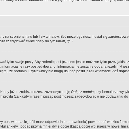
dowany w Forum formularz do ich wysyłania (jeśli administrator włączył tą możliw
zny na stronie tematu lub listy tematów. Być może będziesz musiał się zarejestr
żesz edytować swoje posty na tym forum, itp.
).
 tylko swoje posty. Aby zmienić post (czasem jest to możliwe tylko przez jakiś cz
informacja ile razy post edytowano. Informacja nie zostanie dodana jeżeli nikt je
iętaj, że normalni użytkownicy nie mogą usunąć postu jeżeli w temacie ktoś dopisał
 Kiedy już to zrobisz możesz zaznaczyć opcję
Dołącz podpis
przy formularzu wysy
m profilu (za każdym razem pisząc post możesz zadecydować o nie dodawaniu do 
wszy post w temacie, jeśli masz odpowiednie uprawnienia) powinieneś widzieć formu
uł ankiety i podać przynajmniej dwie opcje (każdą opcję wpisujesz w nowej linii).