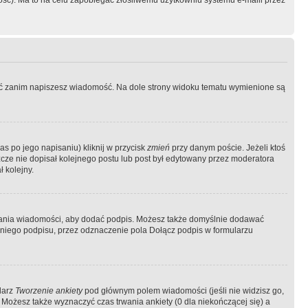
ość). Ma to na celu zapobiegać złośliwemu użytkowniu systemu e-maili przez
ować zanim napiszesz wiadomość. Na dole strony widoku tematu wymienione są
as po jego napisaniu) kliknij w przycisk
zmień
przy danym poście. Jeżeli ktoś
szcze nie dopisał kolejnego postu lub post był edytowany przez moderatora
 kolejny.
łania wiadomości, aby dodać podpis. Możesz także domyślnie dodawać
niego podpisu, przez odznaczenie pola Dołącz podpis w formularzu
larz
Tworzenie ankiety
pod głównym polem wiadomości (jeśli nie widzisz go,
 Możesz także wyznaczyć czas trwania ankiety (0 dla niekończącej się) a