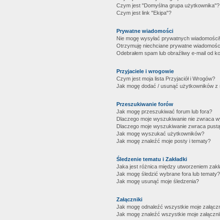
Czym jest "Domyślna grupa użytkownika"?
Czym jest link "Ekipa"?
Prywatne wiadomości
Nie mogę wysyłać prywatnych wiadomości
Otrzymuję niechciane prywatne wiadomośc
Odebrałem spam lub obraźliwy e-mail od ko
Przyjaciele i wrogowie
Czym jest moja lista Przyjaciół i Wrogów?
Jak mogę dodać / usunąć użytkowników z mo
Przeszukiwanie forów
Jak mogę przeszukiwać forum lub fora?
Dlaczego moje wyszukiwanie nie zwraca 
Dlaczego moje wyszukiwanie zwraca pustą
Jak mogę wyszukać użytkowników?
Jak mogę znaleźć moje posty i tematy?
Śledzenie tematu i Zakładki
Jaka jest różnica między utworzeniem zakł
Jak mogę śledzić wybrane fora lub tematy?
Jak mogę usunąć moje śledzenia?
Załączniki
Jak mogę odnaleźć wszystkie moje załączn
Jak mogę znaleźć wszystkie moje załączni