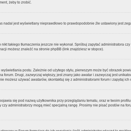
ment, żeby to zrobić.
zas nadal jest wyświetlany nieprawdłowo to prawdopodobnie źle ustawiony jest zega
ikt takiego tłumaczenia jeszcze nie wykonał. Spróbuj zapytać administratora czy m
acji możesz znaleźć na stronie phpBB (link znajdziesz w stopce).
 wyświetlania postu. Zależnie od użytego stylu, pierwszym może być obrazek pow
 na forum. Drugi, zazwyczaj większy, jest znany jako awatar i zazwyczaj jest unik
ie możesz używać awatarów, skontaktuj się z administratorami forum i zapytaj ich 
pojawia się pod nazwą użytkownika przy przeglądaniu tematu, oraz w twoim profilu
zy czy administratorzy mogą mieć specjalną rangę. Prosimy nie pisać postów na for