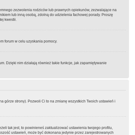
semnego zezwolenia rodziców lub prawnych opiekunów, zezwalające na
awnikiem lub inną osobą, zdolną do udzielenia fachowej porady. Proszę
j kwestii.
orem forum w celu uzyskania pomocy.
. Dzięki nim działają również takie funkcje, jak zapamiętywanie
a górze strony). Pozwoli Ci to na zmianę wszystkich Twoich ustawień i
li tak jest, to powinieneś zaktualizować ustawienia twojego profilu,
większość ustawień, może być dokonana jedynie przez zarejestrowanych