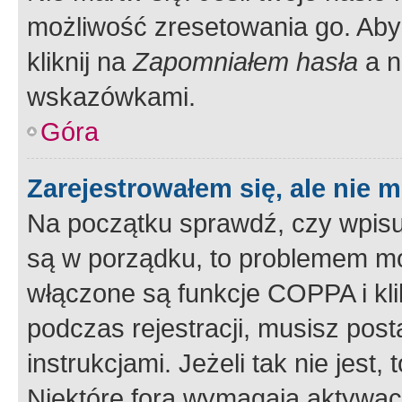
możliwość zresetowania go. Aby 
kliknij na
Zapomniałem hasła
a n
wskazówkami.
Góra
Zarejestrowałem się, ale nie 
Na początku sprawdź, czy wpisuj
są w porządku, to problemem mo
włączone są funkcje COPPA i kl
podczas rejestracji, musisz pos
instrukcjami. Jeżeli tak nie jes
Niektóre fora wymagają aktywac