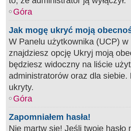
to, że administrator ją wyłączył.
Góra
Jak mogę ukryć moją obecno
W Panelu użytkownika (UCP) w 
znajdziesz opcję Ukryj moją obe
będziesz widoczny na liście użyt
administratorów oraz dla siebie.
ukryty.
Góra
Zapomniałem hasła!
Nie martw się! Jeśli twoje hasło