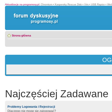
Aktualizacje na programosy.pl
:
Chromium
•
Kaspersky Rescue Disk
•
Vim
•
USB Raptor
•
Web
Strona główna
OG
Najczęściej Zadawane 
Problemy Logowania i Rejestracji
Dlaczego nie mogę się zalogować?