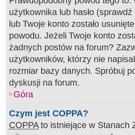
Prawdopodobny powód tego to:
użytkownika lub hasło (sprawdź e
lub Twoje konto zostało usunięte
powodu. Jeżeli Twoje konto zost
żadnych postów na forum? Zazw
użytkowników, którzy nie napisa
rozmiar bazy danych. Spróbuj po
dyskusji na forum.
Góra
Czym jest COPPA?
COPPA
to istniejące w Stanach