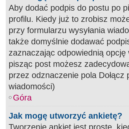
Aby dodać podpis do postu po 
profilu. Kiedy już to zrobisz m
przy formularzu wysyłania wiad
także domyślnie dodawać podpi
zaznaczając odpowiednią opcję 
pisząc post możesz zadecydowa
przez odznaczenie pola Dołącz 
wiadomości)
Góra
Jak mogę utworzyć ankietę?
Tworzenie ankiet jest proste, ki