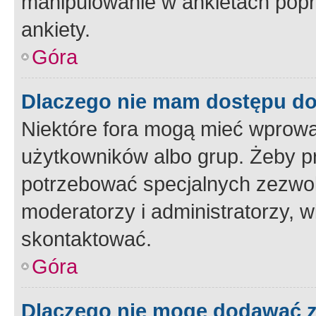
manipulowanie w ankietach popr
ankiety.
Góra
Dlaczego nie mam dostępu d
Niektóre fora mogą mieć wprowa
użytkowników albo grup. Żeby pr
potrzebować specjalnych zezwole
moderatorzy i administratorzy, w
skontaktować.
Góra
Dlaczego nie mogę dodawać 