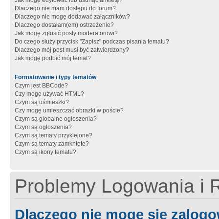
Jak mogę edytować lub usunąć ankietę?
Dlaczego nie mam dostępu do forum?
Dlaczego nie mogę dodawać załączników?
Dlaczego dostałam(em) ostrzeżenie?
Jak mogę zgłosić posty moderatorowi?
Do czego służy przycisk "Zapisz" podczas pisania tematu?
Dlaczego mój post musi być zatwierdzony?
Jak mogę podbić mój temat?
Formatowanie i typy tematów
Czym jest BBCode?
Czy mogę używać HTML?
Czym są uśmieszki?
Czy mogę umieszczać obrazki w poście?
Czym są globalne ogłoszenia?
Czym są ogłoszenia?
Czym są tematy przyklejone?
Czym są tematy zamknięte?
Czym są ikony tematu?
Problemy Logowania i R
Dlaczego nie mogę się zalog