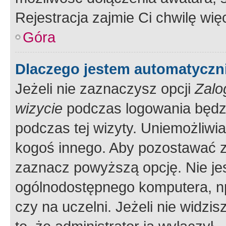
Rejestracja zajmie Ci chwilę wi
Góra
Dlaczego jestem automatycz
Jeżeli nie zaznaczysz opcji
Zalo
wizycie
podczas logowania będzi
podczas tej wizyty. Uniemożliwi
kogoś innego. Aby pozostawać 
zaznacz powyższą opcję. Nie jes
ogólnodostępnego komputera, np.
czy na uczelni. Jeżeli nie widzi