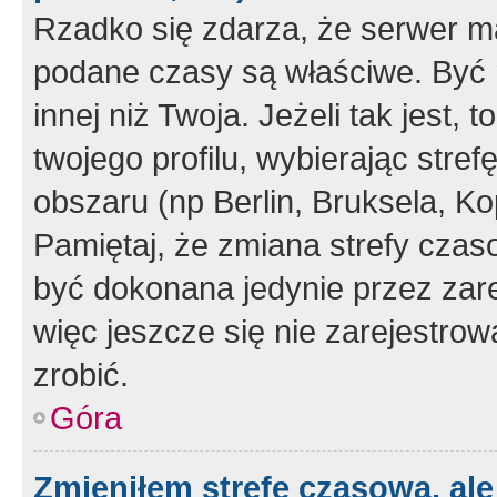
Rzadko się zdarza, że serwer m
podane czasy są właściwe. Być 
innej niż Twoja. Jeżeli tak jest,
twojego profilu, wybierając str
obszaru (np Berlin, Bruksela, Ko
Pamiętaj, że zmiana strefy czas
być dokonana jedynie przez zar
więc jeszcze się nie zarejestrow
zrobić.
Góra
Zmieniłem strefę czasową, ale