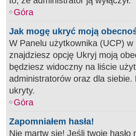
to, że administrator ją wyłączył.
Góra
Jak mogę ukryć moją obecno
W Panelu użytkownika (UCP) w 
znajdziesz opcję Ukryj moją obe
będziesz widoczny na liście użyt
administratorów oraz dla siebie.
ukryty.
Góra
Zapomniałem hasła!
Nie martw się! Jeśli twoje hasło