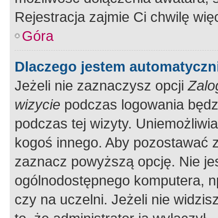
Rejestracja zajmie Ci chwilę wi
Góra
Dlaczego jestem automatycz
Jeżeli nie zaznaczysz opcji
Zalo
wizycie
podczas logowania będzi
podczas tej wizyty. Uniemożliwi
kogoś innego. Aby pozostawać 
zaznacz powyższą opcję. Nie jes
ogólnodostępnego komputera, np.
czy na uczelni. Jeżeli nie widzi