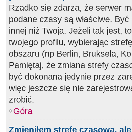
Rzadko się zdarza, że serwer m
podane czasy są właściwe. Być 
innej niż Twoja. Jeżeli tak jest,
twojego profilu, wybierając str
obszaru (np Berlin, Bruksela, Ko
Pamiętaj, że zmiana strefy czas
być dokonana jedynie przez zar
więc jeszcze się nie zarejestrow
zrobić.
Góra
Zmieniłem strefę czasową, ale