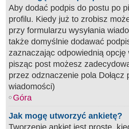
Aby dodać podpis do postu po 
profilu. Kiedy już to zrobisz m
przy formularzu wysyłania wiad
także domyślnie dodawać podpi
zaznaczając odpowiednią opcję 
pisząc post możesz zadecydowa
przez odznaczenie pola Dołącz 
wiadomości)
Góra
Jak mogę utworzyć ankietę?
Tworzenie ankiet jest proste, ki