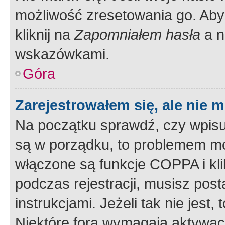
możliwość zresetowania go. Aby 
kliknij na
Zapomniałem hasła
a n
wskazówkami.
Góra
Zarejestrowałem się, ale nie 
Na początku sprawdź, czy wpisuj
są w porządku, to problemem mo
włączone są funkcje COPPA i kl
podczas rejestracji, musisz pos
instrukcjami. Jeżeli tak nie jes
Niektóre fora wymagają aktywac