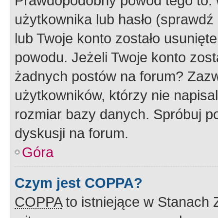
Prawdopodobny powód tego to:
użytkownika lub hasło (sprawdź e
lub Twoje konto zostało usunięte
powodu. Jeżeli Twoje konto zost
żadnych postów na forum? Zazw
użytkowników, którzy nie napisa
rozmiar bazy danych. Spróbuj po
dyskusji na forum.
Góra
Czym jest COPPA?
COPPA
to istniejące w Stanach