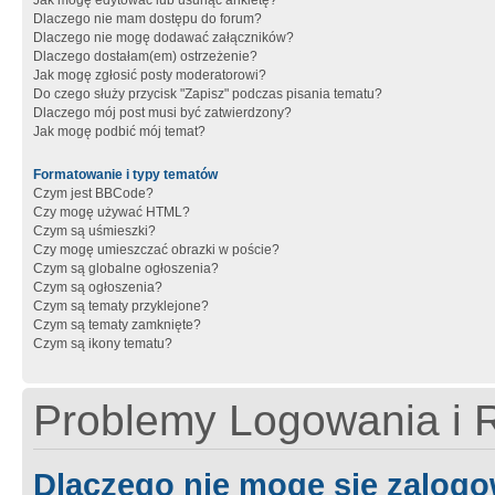
Jak mogę edytować lub usunąć ankietę?
Dlaczego nie mam dostępu do forum?
Dlaczego nie mogę dodawać załączników?
Dlaczego dostałam(em) ostrzeżenie?
Jak mogę zgłosić posty moderatorowi?
Do czego służy przycisk "Zapisz" podczas pisania tematu?
Dlaczego mój post musi być zatwierdzony?
Jak mogę podbić mój temat?
Formatowanie i typy tematów
Czym jest BBCode?
Czy mogę używać HTML?
Czym są uśmieszki?
Czy mogę umieszczać obrazki w poście?
Czym są globalne ogłoszenia?
Czym są ogłoszenia?
Czym są tematy przyklejone?
Czym są tematy zamknięte?
Czym są ikony tematu?
Problemy Logowania i R
Dlaczego nie mogę się zalog