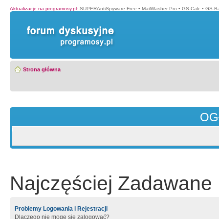
Aktualizacje na programosy.pl
:
SUPERAntiSpyware Free
•
MailWasher Pro
•
GS-Calc
•
GS-B
Strona główna
OG
Najczęściej Zadawane 
Problemy Logowania i Rejestracji
Dlaczego nie mogę się zalogować?