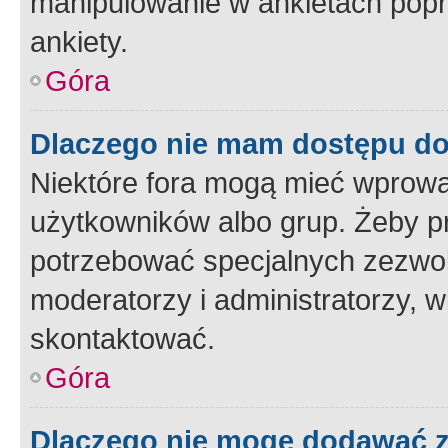
manipulowanie w ankietach popr
ankiety.
Góra
Dlaczego nie mam dostępu d
Niektóre fora mogą mieć wprowa
użytkowników albo grup. Żeby pr
potrzebować specjalnych zezwole
moderatorzy i administratorzy, w
skontaktować.
Góra
Dlaczego nie mogę dodawać 