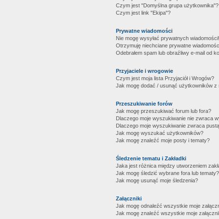
Czym jest "Domyślna grupa użytkownika"?
Czym jest link "Ekipa"?
Prywatne wiadomości
Nie mogę wysyłać prywatnych wiadomości
Otrzymuję niechciane prywatne wiadomośc
Odebrałem spam lub obraźliwy e-mail od ko
Przyjaciele i wrogowie
Czym jest moja lista Przyjaciół i Wrogów?
Jak mogę dodać / usunąć użytkowników z mo
Przeszukiwanie forów
Jak mogę przeszukiwać forum lub fora?
Dlaczego moje wyszukiwanie nie zwraca 
Dlaczego moje wyszukiwanie zwraca pustą
Jak mogę wyszukać użytkowników?
Jak mogę znaleźć moje posty i tematy?
Śledzenie tematu i Zakładki
Jaka jest różnica między utworzeniem zakł
Jak mogę śledzić wybrane fora lub tematy?
Jak mogę usunąć moje śledzenia?
Załączniki
Jak mogę odnaleźć wszystkie moje załączn
Jak mogę znaleźć wszystkie moje załączni