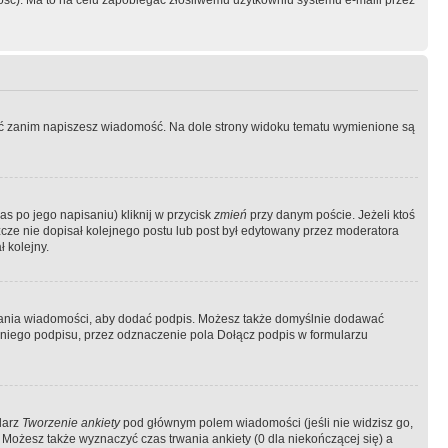
ość). Ma to na celu zapobiegać złośliwemu użytkowniu systemu e-maili przez
ować zanim napiszesz wiadomość. Na dole strony widoku tematu wymienione są
as po jego napisaniu) kliknij w przycisk
zmień
przy danym poście. Jeżeli ktoś
szcze nie dopisał kolejnego postu lub post był edytowany przez moderatora
 kolejny.
łania wiadomości, aby dodać podpis. Możesz także domyślnie dodawać
niego podpisu, przez odznaczenie pola Dołącz podpis w formularzu
larz
Tworzenie ankiety
pod głównym polem wiadomości (jeśli nie widzisz go,
 Możesz także wyznaczyć czas trwania ankiety (0 dla niekończącej się) a