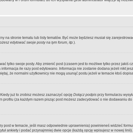
dowany w Forum formularz do ich wysyłania (jeśli administrator włączył tą możliw
zny na stronie tematu lub listy tematów. Być może będziesz musiał się zarejestr
żesz edytować swoje posty na tym forum, itp.
).
 tylko swoje posty. Aby zmienić post (czasem jest to możliwe tylko przez jakiś cz
informacja ile razy post edytowano. Informacja nie zostanie dodana jeżeli nikt je
iętaj, że normalni użytkownicy nie mogą usunąć postu jeżeli w temacie ktoś dopisał
 Kiedy już to zrobisz możesz zaznaczyć opcję
Dołącz podpis
przy formularzu wysy
m profilu (za każdym razem pisząc post możesz zadecydować o nie dodawaniu do 
wszy post w temacie, jeśli masz odpowiednie uprawnienia) powinieneś widzieć formu
uł ankiety i podać przynajmniej dwie opcje (każdą opcję wpisujesz w nowej linii).