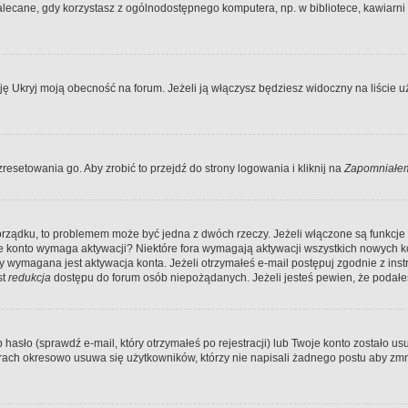
ecane, gdy korzystasz z ogólnodostępnego komputera, np. w bibliotece, kawiarni in
Ukryj moją obecność na forum. Jeżeli ją włączysz będziesz widoczny na liście uży
resetowania go. Aby zrobić to przejdź do strony logowania i kliknij na
Zapomniałem
porządku, to problemem może być jedna z dwóch rzeczy. Jeżeli włączone są funkcj
twoje konto wymaga aktywacji? Niektóre fora wymagają aktywacji wszystkich nowych 
wymagana jest aktywacja konta. Jeżeli otrzymałeś e-mail postępuj zgodnie z instruk
st
redukcja
dostępu do forum osób niepożądanych. Jeżeli jesteś pewien, że podałe
o (sprawdź e-mail, który otrzymałeś po rejestracji) lub Twoje konto zostało usun
rach okresowo usuwa się użytkowników, którzy nie napisali żadnego postu aby zmn