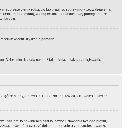
semnego zezwolenia rodziców lub prawnych opiekunów, zezwalające na
awnikiem lub inną osobą, zdolną do udzielenia fachowej porady. Proszę
j kwestii.
orem forum w celu uzyskania pomocy.
. Dzięki nim działają również takie funkcje, jak zapamiętywanie
a górze strony). Pozwoli Ci to na zmianę wszystkich Twoich ustawień i
li tak jest, to powinieneś zaktualizować ustawienia twojego profilu,
większość ustawień, może być dokonana jedynie przez zarejestrowanych