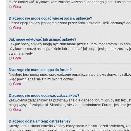
także umożliwić użytkownikom zmianę wcześniej oddanego głosu. Liczba możl
Góra
Dlaczego nie mogę dodać więcej opcji w ankiecie?
Liczba opcji ankiety jest ograniczona przez administratora. Jeśli chciałbyś do
Góra
Jak mogę edytować lub usunąć ankietę?
Tak jak posty, ankiety mogą być zmieniane przez autora, moderatora lub admi
użytkownik może usunąć ankietę lub zmieniać jej opcje, jeśli jednak został
trwania ankiety.
Góra
Dlaczego nie mam dostępu do forum?
Niektóre fora mogą mieć wprowadzone ograniczenia dla określonych użytkowni
więc powinieneś się z nimi skontaktować.
Góra
Dlaczego nie mogę dodawać załączników?
Zezwolenia załączników są przyznawane dla danego forum, grupy lub też uż
mogą wysyłać załączniki. Skontaktuj się z administratorem Forum, jeśli nie
Góra
Dlaczego dostałam(em) ostrzeżenie?
Każdy administrator określa zasady korzystania z forum. Jeżeli stwierdzą, ż
nie jesteś pewien, dlaczego otrzymałeś ostrzeżenie, skontaktuj sie z adminis