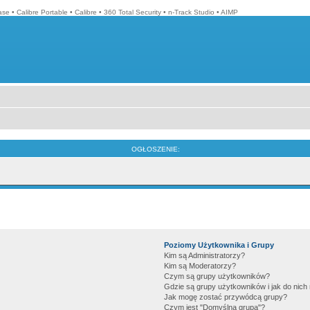
ase
•
Calibre Portable
•
Calibre
•
360 Total Security
•
n-Track Studio
•
AIMP
OGŁOSZENIE:
Poziomy Użytkownika i Grupy
Kim są Administratorzy?
Kim są Moderatorzy?
Czym są grupy użytkowników?
Gdzie są grupy użytkowników i jak do nic
Jak mogę zostać przywódcą grupy?
Czym jest "Domyślna grupa"?