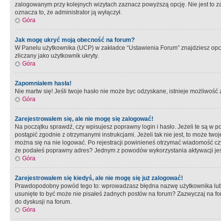
zalogowanym przy kolejnych wizytach zaznacz powyższą opcję. Nie jest to zal
oznacza to, że administrator ją wyłączył.
Góra
Jak mogę ukryć moją obecność na forum?
W Panelu użytkownika (UCP) w zakładce “Ustawienia Forum” znajdziesz opcję 
zliczany jako użytkownik ukryty.
Góra
Zapomniałem hasła!
Nie martw się! Jeśli twoje hasło nie może byc odzyskane, istnieje możliwość z
Góra
Zarejestrowałem się, ale nie mogę się zalogować!
Na początku sprawdź, czy wpisujesz poprawny login i hasło. Jeżeli te są w 
postąpić zgodnie z otrzymanymi instrukcjami. Jeżeli tak nie jest, to może 
można się na nie logować. Po rejestracji powinieneś otrzymać wiadomość czy 
że podałeś poprawny adres? Jednym z powodów wykorzystania aktywacji je
Góra
Zarejestrowałem się kiedyś, ale nie mogę się już zalogować!
Prawdopodobny powód tego to: wprowadzasz błędna nazwę użytkownika lub hasł
usunięte to być może nie pisałeś żadnych postów na forum? Zazwyczaj na fo
do dyskusji na forum.
Góra