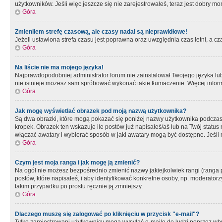
użytkowników. Jeśli więc jeszcze się nie zarejestrowałeś, teraz jest dobry mo
Góra
Zmieniłem strefę czasową, ale czasy nadal są nieprawidłowe!
Jeżeli ustawiona strefa czasu jest poprawna oraz uwzględnia czas letni, a c
Góra
Na liście nie ma mojego języka!
Najprawdopodobniej administrator forum nie zainstalował Twojego języka lub n
nie istnieje możesz sam spróbować wykonać takie tłumaczenie. Więcej inform
Góra
Jak mogę wyświetlać obrazek pod moją nazwą użytkownika?
Są dwa obrazki, które mogą pokazać się poniżej nazwy użytkownika podczas
kropek. Obrazek ten wskazuje ile postów już napisałeś/aś lub na Twój status
włączać awatary i wybierać sposób w jaki awatary mogą być dostępne. Jeśli n
Góra
Czym jest moja ranga i jak mogę ją zmienić?
Na ogół nie możesz bezpośrednio zmienić nazwy jakiejkolwiek rangi (ranga 
postów, które napisałeś, i aby identyfikować konkretne osoby, np. moderator
takim przypadku po prostu ręcznie ją zmniejszy.
Góra
Dlaczego muszę się zalogować po kliknięciu w przycisk "e-mail"?