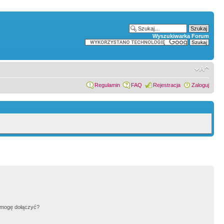
Wyszukiwarka Forum
Regulamin
FAQ
Rejestracja
Zaloguj
h mogę dołączyć?