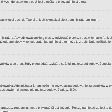
iwych do ustawienia opcji jest określana przez administratora.
dać więcej opcji do Twojej ankiety skontaktuj się z administratorem forum.
nistratora. Aby edytować ankietę musisz edytować pierwszy post w temacie (ankieta
y już oddane głosy tylko moderator lub administrator może to zrobić. Uniemożliwia
ków albo grup. Żeby przeglądać, czytać, pisać, itd. możesz potrzebować specjalny
ytkownika. Administrator forum może nie zezwalać na dodawanie załączników w o
 jesteś pewien, dlaczego nie możesz dodawać załączników.
e naruszasz regulamin, mogą przyznać Ci ostrzeżenie. Proszę pamiętać, że jest to d
tratorem.