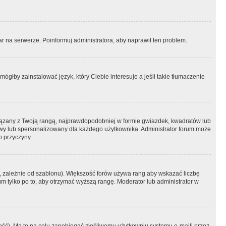
r na serwerze. Poinformuj administratora, aby naprawił ten problem.
ógłby zainstalować język, który Ciebie interesuje a jeśli takie tłumaczenie
iązany z Twoją rangą, najprawdopodobniej w formie gwiazdek, kwadratów lub
atowy lub spersonalizowany dla każdego użytkownika. Administrator forum może
o przyczyny.
, zależnie od szablonu). Większość forów używa rang aby wskazać liczbę
um tylko po to, aby otrzymać wyższą rangę. Moderator lub administrator w