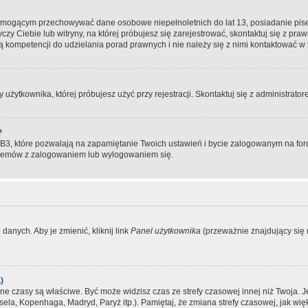
, mogącym przechowywać dane osobowe niepełnoletnich do lat 13, posiadanie pi
yczy Ciebie lub witryny, na której próbujesz się zarejestrować, skontaktuj się z pr
 kompetencji do udzielania porad prawnych i nie należy się z nimi kontaktować w te
użytkownika, której próbujesz użyć przy rejestracji. Skontaktuj się z administrat
?
, które pozwalają na zapamiętanie Twoich ustawień i bycie zalogowanym na forum
blemów z zalogowaniem lub wylogowaniem się.
danych. Aby je zmienić, kliknij link
Panel użytkownika
(przeważnie znajdujący się n
)
czasy są właściwe. Być może widzisz czas ze strefy czasowej innej niż Twoja. Jeże
sela, Kopenhaga, Madryd, Paryż itp.). Pamiętaj, że zmiana strefy czasowej, jak 