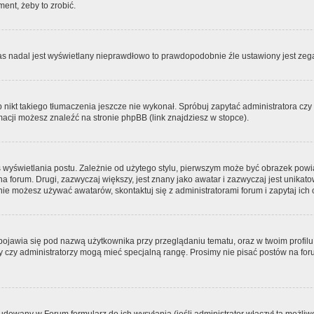
ment, żeby to zrobić.
zas nadal jest wyświetlany nieprawdłowo to prawdopodobnie źle ustawiony jest zega
ikt takiego tłumaczenia jeszcze nie wykonał. Spróbuj zapytać administratora czy m
acji możesz znaleźć na stronie phpBB (link znajdziesz w stopce).
 wyświetlania postu. Zależnie od użytego stylu, pierwszym może być obrazek pow
 na forum. Drugi, zazwyczaj większy, jest znany jako awatar i zazwyczaj jest unik
ie możesz używać awatarów, skontaktuj się z administratorami forum i zapytaj ich 
pojawia się pod nazwą użytkownika przy przeglądaniu tematu, oraz w twoim profilu
zy czy administratorzy mogą mieć specjalną rangę. Prosimy nie pisać postów na for