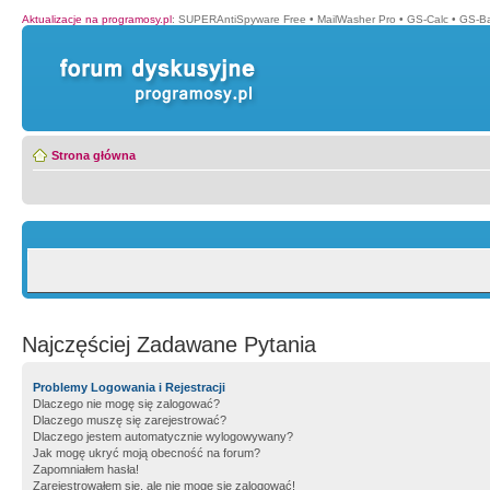
Aktualizacje na programosy.pl
:
SUPERAntiSpyware Free
•
MailWasher Pro
•
GS-Calc
•
GS-B
Strona główna
Najczęściej Zadawane Pytania
Problemy Logowania i Rejestracji
Dlaczego nie mogę się zalogować?
Dlaczego muszę się zarejestrować?
Dlaczego jestem automatycznie wylogowywany?
Jak mogę ukryć moją obecność na forum?
Zapomniałem hasła!
Zarejestrowałem się, ale nie mogę się zalogować!