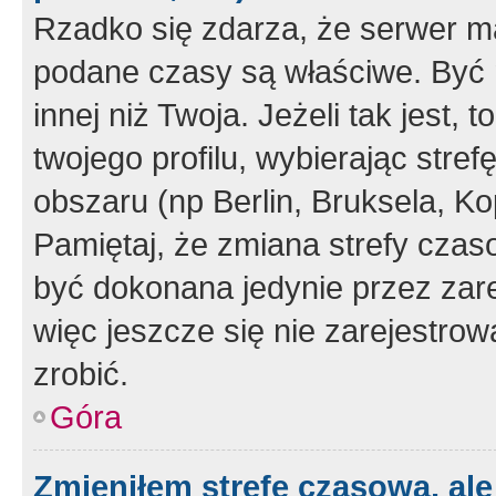
Rzadko się zdarza, że serwer m
podane czasy są właściwe. Być 
innej niż Twoja. Jeżeli tak jest,
twojego profilu, wybierając str
obszaru (np Berlin, Bruksela, Ko
Pamiętaj, że zmiana strefy czas
być dokonana jedynie przez zar
więc jeszcze się nie zarejestrow
zrobić.
Góra
Zmieniłem strefę czasową, ale