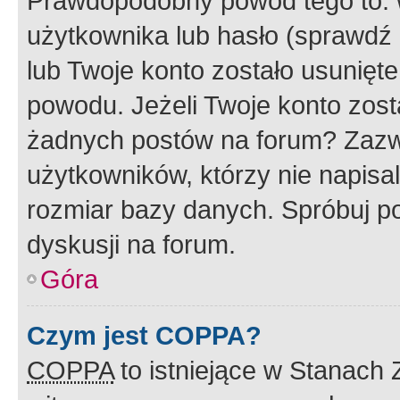
Prawdopodobny powód tego to:
użytkownika lub hasło (sprawdź e
lub Twoje konto zostało usunięte
powodu. Jeżeli Twoje konto zost
żadnych postów na forum? Zazw
użytkowników, którzy nie napisa
rozmiar bazy danych. Spróbuj po
dyskusji na forum.
Góra
Czym jest COPPA?
COPPA
to istniejące w Stanach