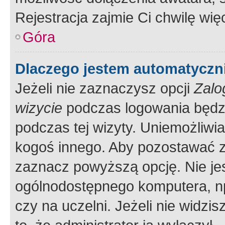
Rejestracja zajmie Ci chwilę wi
Góra
Dlaczego jestem automatycz
Jeżeli nie zaznaczysz opcji
Zalo
wizycie
podczas logowania będzi
podczas tej wizyty. Uniemożliwi
kogoś innego. Aby pozostawać 
zaznacz powyższą opcję. Nie jes
ogólnodostępnego komputera, np.
czy na uczelni. Jeżeli nie widzi