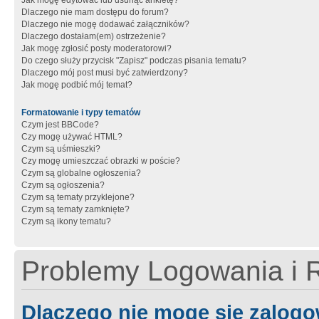
Jak mogę edytować lub usunąć ankietę?
Dlaczego nie mam dostępu do forum?
Dlaczego nie mogę dodawać załączników?
Dlaczego dostałam(em) ostrzeżenie?
Jak mogę zgłosić posty moderatorowi?
Do czego służy przycisk "Zapisz" podczas pisania tematu?
Dlaczego mój post musi być zatwierdzony?
Jak mogę podbić mój temat?
Formatowanie i typy tematów
Czym jest BBCode?
Czy mogę używać HTML?
Czym są uśmieszki?
Czy mogę umieszczać obrazki w poście?
Czym są globalne ogłoszenia?
Czym są ogłoszenia?
Czym są tematy przyklejone?
Czym są tematy zamknięte?
Czym są ikony tematu?
Problemy Logowania i R
Dlaczego nie mogę się zalog