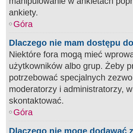
manipulowanie w ankietach popr
ankiety.
Góra
Dlaczego nie mam dostępu d
Niektóre fora mogą mieć wprowa
użytkowników albo grup. Żeby pr
potrzebować specjalnych zezwole
moderatorzy i administratorzy, w
skontaktować.
Góra
Dlaczego nie mogę dodawać 