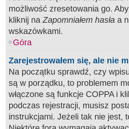
możliwość zresetowania go. Aby 
kliknij na
Zapomniałem hasła
a n
wskazówkami.
Góra
Zarejestrowałem się, ale nie 
Na początku sprawdź, czy wpisuj
są w porządku, to problemem mo
włączone są funkcje COPPA i kl
podczas rejestracji, musisz pos
instrukcjami. Jeżeli tak nie jes
Niektóre fora wymagają aktywac