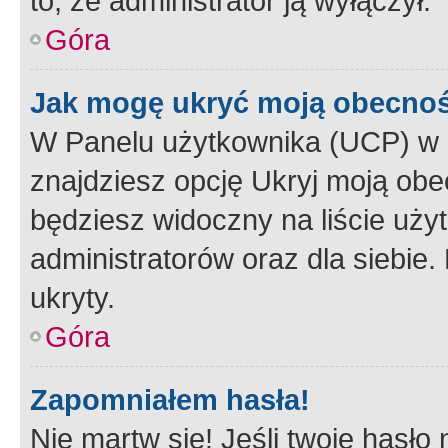
to, że administrator ją wyłączył.
Góra
Jak mogę ukryć moją obecno
W Panelu użytkownika (UCP) w 
znajdziesz opcję Ukryj moją obe
będziesz widoczny na liście użyt
administratorów oraz dla siebie.
ukryty.
Góra
Zapomniałem hasła!
Nie martw się! Jeśli twoje hasło