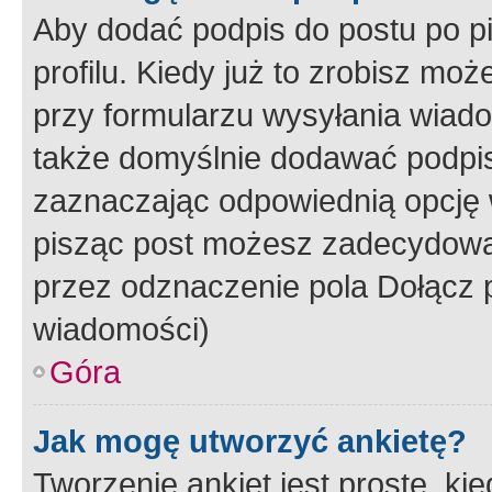
Aby dodać podpis do postu po 
profilu. Kiedy już to zrobisz m
przy formularzu wysyłania wiad
także domyślnie dodawać podpi
zaznaczając odpowiednią opcję 
pisząc post możesz zadecydowa
przez odznaczenie pola Dołącz 
wiadomości)
Góra
Jak mogę utworzyć ankietę?
Tworzenie ankiet jest proste, ki