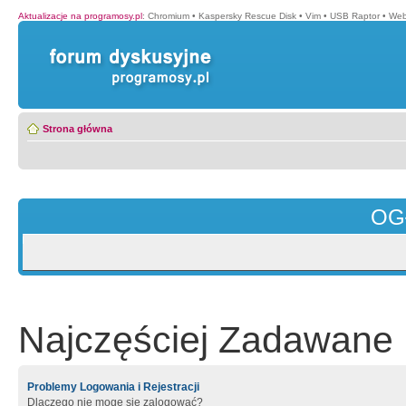
Aktualizacje na programosy.pl
:
Chromium
•
Kaspersky Rescue Disk
•
Vim
•
USB Raptor
•
Web
Strona główna
OG
Najczęściej Zadawane 
Problemy Logowania i Rejestracji
Dlaczego nie mogę się zalogować?