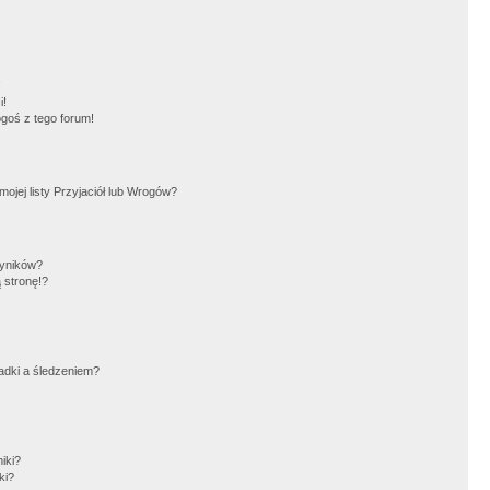
!
i!
goś z tego forum!
jej listy Przyjaciół lub Wrogów?
wyników?
 stronę!?
adki a śledzeniem?
iki?
ki?