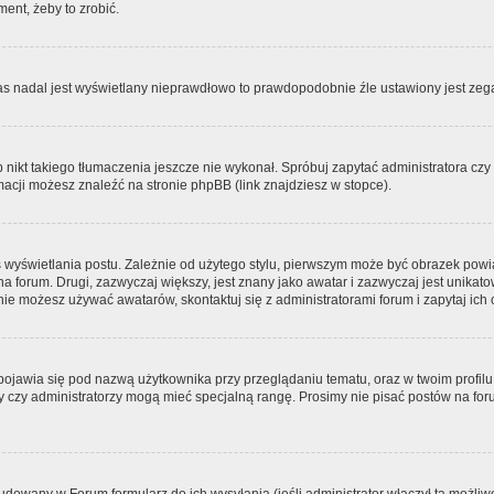
ment, żeby to zrobić.
zas nadal jest wyświetlany nieprawdłowo to prawdopodobnie źle ustawiony jest zega
ikt takiego tłumaczenia jeszcze nie wykonał. Spróbuj zapytać administratora czy m
acji możesz znaleźć na stronie phpBB (link znajdziesz w stopce).
 wyświetlania postu. Zależnie od użytego stylu, pierwszym może być obrazek pow
 na forum. Drugi, zazwyczaj większy, jest znany jako awatar i zazwyczaj jest unik
ie możesz używać awatarów, skontaktuj się z administratorami forum i zapytaj ich 
pojawia się pod nazwą użytkownika przy przeglądaniu tematu, oraz w twoim profilu
zy czy administratorzy mogą mieć specjalną rangę. Prosimy nie pisać postów na for