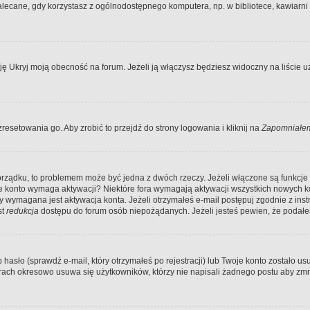
ecane, gdy korzystasz z ogólnodostępnego komputera, np. w bibliotece, kawiarni in
Ukryj moją obecność na forum. Jeżeli ją włączysz będziesz widoczny na liście uży
resetowania go. Aby zrobić to przejdź do strony logowania i kliknij na
Zapomniałem
porządku, to problemem może być jedna z dwóch rzeczy. Jeżeli włączone są funkcj
twoje konto wymaga aktywacji? Niektóre fora wymagają aktywacji wszystkich nowych 
wymagana jest aktywacja konta. Jeżeli otrzymałeś e-mail postępuj zgodnie z instruk
st
redukcja
dostępu do forum osób niepożądanych. Jeżeli jesteś pewien, że podałe
o (sprawdź e-mail, który otrzymałeś po rejestracji) lub Twoje konto zostało usun
rach okresowo usuwa się użytkowników, którzy nie napisali żadnego postu aby zmn