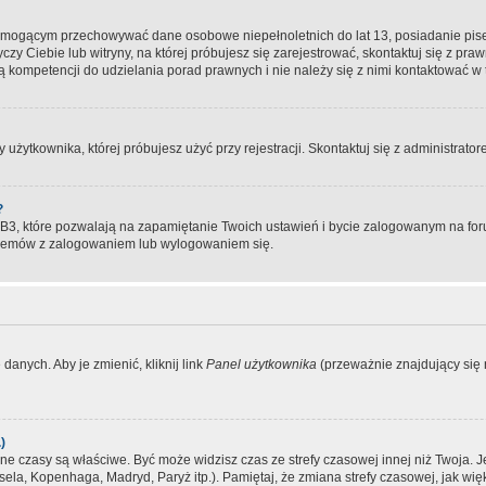
, mogącym przechowywać dane osobowe niepełnoletnich do lat 13, posiadanie pi
yczy Ciebie lub witryny, na której próbujesz się zarejestrować, skontaktuj się z pr
 kompetencji do udzielania porad prawnych i nie należy się z nimi kontaktować w te
użytkownika, której próbujesz użyć przy rejestracji. Skontaktuj się z administrat
?
, które pozwalają na zapamiętanie Twoich ustawień i bycie zalogowanym na forum
blemów z zalogowaniem lub wylogowaniem się.
danych. Aby je zmienić, kliknij link
Panel użytkownika
(przeważnie znajdujący się n
)
czasy są właściwe. Być może widzisz czas ze strefy czasowej innej niż Twoja. Jeże
sela, Kopenhaga, Madryd, Paryż itp.). Pamiętaj, że zmiana strefy czasowej, jak 