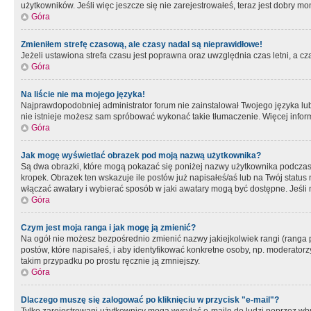
użytkowników. Jeśli więc jeszcze się nie zarejestrowałeś, teraz jest dobry mo
Góra
Zmieniłem strefę czasową, ale czasy nadal są nieprawidłowe!
Jeżeli ustawiona strefa czasu jest poprawna oraz uwzględnia czas letni, a c
Góra
Na liście nie ma mojego języka!
Najprawdopodobniej administrator forum nie zainstalował Twojego języka lub n
nie istnieje możesz sam spróbować wykonać takie tłumaczenie. Więcej inform
Góra
Jak mogę wyświetlać obrazek pod moją nazwą użytkownika?
Są dwa obrazki, które mogą pokazać się poniżej nazwy użytkownika podczas
kropek. Obrazek ten wskazuje ile postów już napisałeś/aś lub na Twój status
włączać awatary i wybierać sposób w jaki awatary mogą być dostępne. Jeśli n
Góra
Czym jest moja ranga i jak mogę ją zmienić?
Na ogół nie możesz bezpośrednio zmienić nazwy jakiejkolwiek rangi (ranga 
postów, które napisałeś, i aby identyfikować konkretne osoby, np. moderator
takim przypadku po prostu ręcznie ją zmniejszy.
Góra
Dlaczego muszę się zalogować po kliknięciu w przycisk "e-mail"?