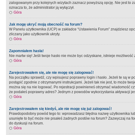
zalogowanym przy kolejnych wizytach zaznacz powyższą opcję. Nie jest to zal
oznacza to, że administrator ją wyłączył.
Góra
Jak mogę ukryć moją obecność na forum?
W Panelu użytkownika (UCP) w zakładce “Ustawienia Forum” znajdziesz opcję 
zliczany jako użytkownik ukryty.
Góra
Zapomniałem hasła!
Nie martw się! Jeśli twoje hasło nie może byc odzyskane, istnieje możliwość z
Góra
Zarejestrowałem się, ale nie mogę się zalogować!
Na początku sprawdź, czy wpisujesz poprawny login i hasło. Jeżeli te są w 
postąpić zgodnie z otrzymanymi instrukcjami. Jeżeli tak nie jest, to może 
można się na nie logować. Po rejestracji powinieneś otrzymać wiadomość czy 
że podałeś poprawny adres? Jednym z powodów wykorzystania aktywacji je
Góra
Zarejestrowałem się kiedyś, ale nie mogę się już zalogować!
Prawdopodobny powód tego to: wprowadzasz błędna nazwę użytkownika lub hasł
usunięte to być może nie pisałeś żadnych postów na forum? Zazwyczaj na fo
do dyskusji na forum.
Góra