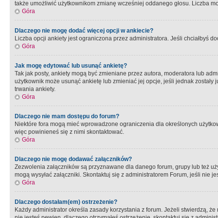
także umożliwić użytkownikom zmianę wcześniej oddanego głosu. Liczba możl
Góra
Dlaczego nie mogę dodać więcej opcji w ankiecie?
Liczba opcji ankiety jest ograniczona przez administratora. Jeśli chciałbyś do
Góra
Jak mogę edytować lub usunąć ankietę?
Tak jak posty, ankiety mogą być zmieniane przez autora, moderatora lub admi
użytkownik może usunąć ankietę lub zmieniać jej opcje, jeśli jednak został
trwania ankiety.
Góra
Dlaczego nie mam dostępu do forum?
Niektóre fora mogą mieć wprowadzone ograniczenia dla określonych użytkowni
więc powinieneś się z nimi skontaktować.
Góra
Dlaczego nie mogę dodawać załączników?
Zezwolenia załączników są przyznawane dla danego forum, grupy lub też uż
mogą wysyłać załączniki. Skontaktuj się z administratorem Forum, jeśli nie
Góra
Dlaczego dostałam(em) ostrzeżenie?
Każdy administrator określa zasady korzystania z forum. Jeżeli stwierdzą, ż
nie jesteś pewien, dlaczego otrzymałeś ostrzeżenie, skontaktuj sie z adminis