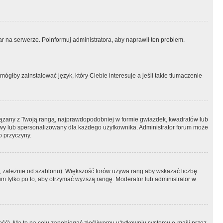
r na serwerze. Poinformuj administratora, aby naprawił ten problem.
ógłby zainstalować język, który Ciebie interesuje a jeśli takie tłumaczenie
iązany z Twoją rangą, najprawdopodobniej w formie gwiazdek, kwadratów lub
atowy lub spersonalizowany dla każdego użytkownika. Administrator forum może
o przyczyny.
, zależnie od szablonu). Większość forów używa rang aby wskazać liczbę
um tylko po to, aby otrzymać wyższą rangę. Moderator lub administrator w