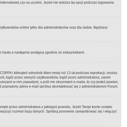
ternetowej czy na uczelni. Jeżeli nie widzisz tej opcji podczas logowania
tkowników online tylko dla administratorów oraz dla siebie. Będziesz
 hasła
a następnie postępuj zgodnie ze wskazówkami.
e COPPA i kliknąłeś odnośnik
Mam mniej niż 13 lat
podczas rejestracji, musisz
kont, bądź przez samych użytkowników, bądź przez administratora, zanim
cjami w nim zawartymi, a jeśli nie otrzymałeś e-maila, to czy jesteś pewien,
ś poprawmy adres e-mail spróbuj skontaktować się z administratorem Forum.
ięte przez administratora z jakiegoś powodu. Jeżeli Twoje konto zostało
iejszyć rozmiar bazy danych. Spróbuj ponownie zarejestrować się i włączyć