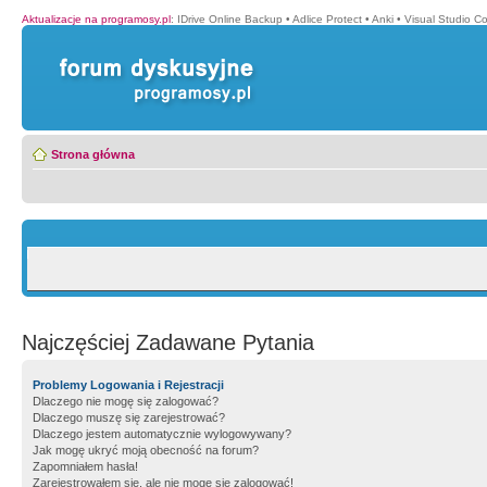
Aktualizacje na programosy.pl
:
IDrive Online Backup
•
Adlice Protect
•
Anki
•
Visual Studio C
Strona główna
Najczęściej Zadawane Pytania
Problemy Logowania i Rejestracji
Dlaczego nie mogę się zalogować?
Dlaczego muszę się zarejestrować?
Dlaczego jestem automatycznie wylogowywany?
Jak mogę ukryć moją obecność na forum?
Zapomniałem hasła!
Zarejestrowałem się, ale nie mogę się zalogować!