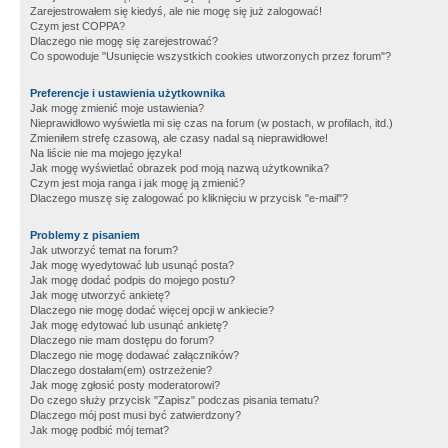
Zarejestrowałem się kiedyś, ale nie mogę się już zalogować!
Czym jest COPPA?
Dlaczego nie mogę się zarejestrować?
Co spowoduje "Usunięcie wszystkich cookies utworzonych przez forum"?
Preferencje i ustawienia użytkownika
Jak mogę zmienić moje ustawienia?
Nieprawidłowo wyświetla mi się czas na forum (w postach, w profilach, itd.)
Zmieniłem strefę czasową, ale czasy nadal są nieprawidłowe!
Na liście nie ma mojego języka!
Jak mogę wyświetlać obrazek pod moją nazwą użytkownika?
Czym jest moja ranga i jak mogę ją zmienić?
Dlaczego muszę się zalogować po kliknięciu w przycisk "e-mail"?
Problemy z pisaniem
Jak utworzyć temat na forum?
Jak mogę wyedytować lub usunąć posta?
Jak mogę dodać podpis do mojego postu?
Jak mogę utworzyć ankietę?
Dlaczego nie mogę dodać więcej opcji w ankiecie?
Jak mogę edytować lub usunąć ankietę?
Dlaczego nie mam dostępu do forum?
Dlaczego nie mogę dodawać załączników?
Dlaczego dostałam(em) ostrzeżenie?
Jak mogę zgłosić posty moderatorowi?
Do czego służy przycisk "Zapisz" podczas pisania tematu?
Dlaczego mój post musi być zatwierdzony?
Jak mogę podbić mój temat?