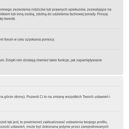
semnego zezwolenia rodziców lub prawnych opiekunów, zezwalające na
awnikiem lub inną osobą, zdolną do udzielenia fachowej porady. Proszę
j kwestii.
orem forum w celu uzyskania pomocy.
. Dzięki nim działają również takie funkcje, jak zapamiętywanie
a górze strony). Pozwoli Ci to na zmianę wszystkich Twoich ustawień i
li tak jest, to powinieneś zaktualizować ustawienia twojego profilu,
większość ustawień, może być dokonana jedynie przez zarejestrowanych