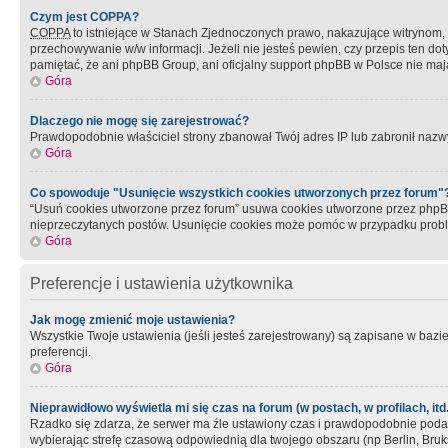
Czym jest COPPA?
COPPA
to istniejące w Stanach Zjednoczonych prawo, nakazujące witrynom
przechowywanie w/w informacji. Jeżeli nie jesteś pewien, czy przepis ten dot
pamiętać, że ani phpBB Group, ani oficjalny support phpBB w Polsce nie mają
Góra
Dlaczego nie mogę się zarejestrować?
Prawdopodobnie właściciel strony zbanował Twój adres IP lub zabronił nazwy 
Góra
Co spowoduje "Usunięcie wszystkich cookies utworzonych przez forum"
“Usuń cookies utworzone przez forum” usuwa cookies utworzone przez phpBB3
nieprzeczytanych postów. Usunięcie cookies może pomóc w przypadku pro
Góra
Preferencje i ustawienia użytkownika
Jak mogę zmienić moje ustawienia?
Wszystkie Twoje ustawienia (jeśli jesteś zarejestrowany) są zapisane w bazie 
preferencji.
Góra
Nieprawidłowo wyświetla mi się czas na forum (w postach, w profilach, itd.
Rzadko się zdarza, że serwer ma źle ustawiony czas i prawdopodobnie podane 
wybierając strefę czasową odpowiednią dla twojego obszaru (np Berlin, Bruk