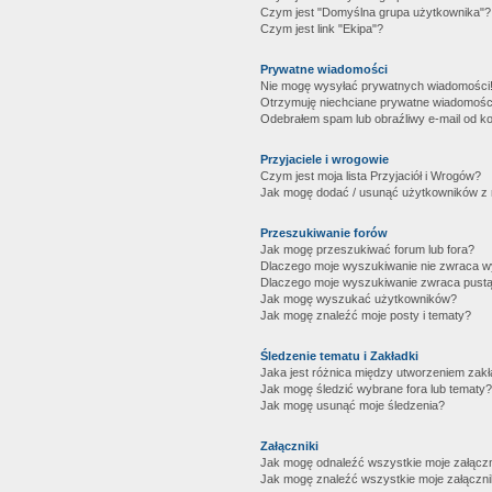
Czym jest "Domyślna grupa użytkownika"?
Czym jest link "Ekipa"?
Prywatne wiadomości
Nie mogę wysyłać prywatnych wiadomości
Otrzymuję niechciane prywatne wiadomośc
Odebrałem spam lub obraźliwy e-mail od ko
Przyjaciele i wrogowie
Czym jest moja lista Przyjaciół i Wrogów?
Jak mogę dodać / usunąć użytkowników z mo
Przeszukiwanie forów
Jak mogę przeszukiwać forum lub fora?
Dlaczego moje wyszukiwanie nie zwraca 
Dlaczego moje wyszukiwanie zwraca pustą
Jak mogę wyszukać użytkowników?
Jak mogę znaleźć moje posty i tematy?
Śledzenie tematu i Zakładki
Jaka jest różnica między utworzeniem zakł
Jak mogę śledzić wybrane fora lub tematy?
Jak mogę usunąć moje śledzenia?
Załączniki
Jak mogę odnaleźć wszystkie moje załączn
Jak mogę znaleźć wszystkie moje załączni