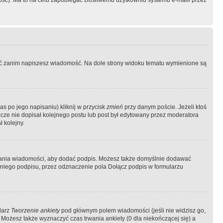
ość). Ma to na celu zapobiegać złośliwemu użytkowniu systemu e-maili przez
ować zanim napiszesz wiadomość. Na dole strony widoku tematu wymienione są
as po jego napisaniu) kliknij w przycisk
zmień
przy danym poście. Jeżeli ktoś
szcze nie dopisał kolejnego postu lub post był edytowany przez moderatora
 kolejny.
łania wiadomości, aby dodać podpis. Możesz także domyślnie dodawać
niego podpisu, przez odznaczenie pola Dołącz podpis w formularzu
larz
Tworzenie ankiety
pod głównym polem wiadomości (jeśli nie widzisz go,
 Możesz także wyznaczyć czas trwania ankiety (0 dla niekończącej się) a