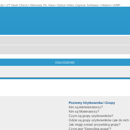
ode
•
VT Hash Check
•
Alternate Pic View
•
Debut Video Capture Software
•
Helium
•
AIMP
OGŁOSZENIE:
Poziomy Użytkownika i Grupy
Kim są Administratorzy?
Kim są Moderatorzy?
Czym są grupy użytkowników?
Gdzie są grupy użytkowników i jak do nic
Jak mogę zostać przywódcą grupy?
Czym jest "Domyślna grupa"?