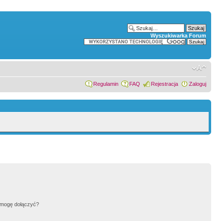
Wyszukiwarka Forum
Regulamin
FAQ
Rejestracja
Zaloguj
h mogę dołączyć?