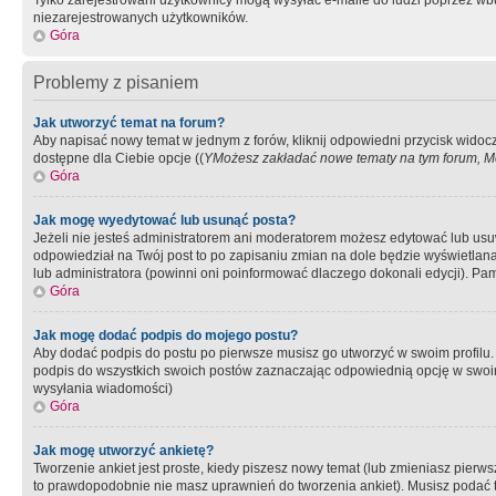
Tylko zarejestrowani użytkownicy mogą wysyłać e-maile do ludzi poprzez wbu
niezarejestrowanych użytkowników.
Góra
Problemy z pisaniem
Jak utworzyć temat na forum?
Aby napisać nowy temat w jednym z forów, kliknij odpowiedni przycisk widoc
dostępne dla Ciebie opcje ((
YMożesz zakładać nowe tematy na tym forum, Mo
Góra
Jak mogę wyedytować lub usunąć posta?
Jeżeli nie jesteś administratorem ani moderatorem możesz edytować lub usuwać
odpowiedział na Twój post to po zapisaniu zmian na dole będzie wyświetlana 
lub administratora (powinni oni poinformować dlaczego dokonali edycji). Pam
Góra
Jak mogę dodać podpis do mojego postu?
Aby dodać podpis do postu po pierwsze musisz go utworzyć w swoim profilu.
podpis do wszystkich swoich postów zaznaczając odpowiednią opcję w swoi
wysyłania wiadomości)
Góra
Jak mogę utworzyć ankietę?
Tworzenie ankiet jest proste, kiedy piszesz nowy temat (lub zmieniasz pier
to prawdopodobnie nie masz uprawnień do tworzenia ankiet). Musisz podać tyt