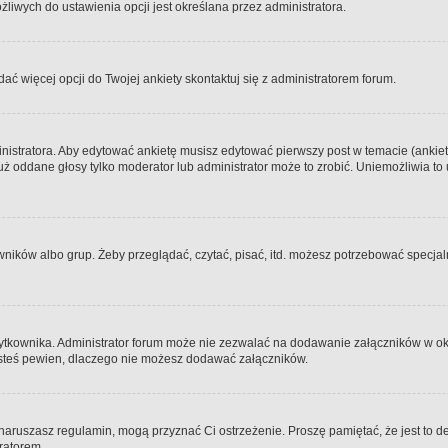
iwych do ustawienia opcji jest określana przez administratora.
dać więcej opcji do Twojej ankiety skontaktuj się z administratorem forum.
nistratora. Aby edytować ankietę musisz edytować pierwszy post w temacie (ankieta
y już oddane głosy tylko moderator lub administrator może to zrobić. Uniemożliwia
ków albo grup. Żeby przeglądać, czytać, pisać, itd. możesz potrzebować specjalny
ytkownika. Administrator forum może nie zezwalać na dodawanie załączników w o
 jesteś pewien, dlaczego nie możesz dodawać załączników.
e naruszasz regulamin, mogą przyznać Ci ostrzeżenie. Proszę pamiętać, że jest to d
tratorem.