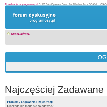
Aktualizacje na programosy.pl
:
SUPERAntiSpyware Free
•
MailWasher Pro
•
GS-Calc
•
GS-B
Strona główna
OG
Najczęściej Zadawane 
Problemy Logowania i Rejestracji
Dlaczego nie mogę się zalogować?