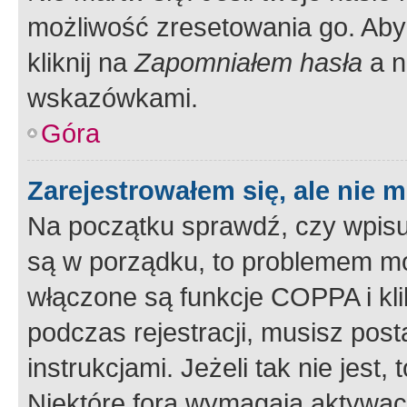
możliwość zresetowania go. Aby 
kliknij na
Zapomniałem hasła
a n
wskazówkami.
Góra
Zarejestrowałem się, ale nie 
Na początku sprawdź, czy wpisuj
są w porządku, to problemem mo
włączone są funkcje COPPA i kl
podczas rejestracji, musisz pos
instrukcjami. Jeżeli tak nie jes
Niektóre fora wymagają aktywac