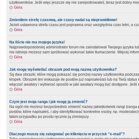
użytkowników. Jeśli więc jeszcze się nie zarejestrowałeś, teraz jest dobry mo
Góra
Zmieniłem strefę czasową, ale czasy nadal są nieprawidłowe!
Jeżeli ustawiona strefa czasu jest poprawna oraz uwzględnia czas letni, a c
Góra
Na liście nie ma mojego języka!
Najprawdopodobniej administrator forum nie zainstalował Twojego języka lub n
nie istnieje możesz sam spróbować wykonać takie tłumaczenie. Więcej inform
Góra
Jak mogę wyświetlać obrazek pod moją nazwą użytkownika?
Są dwa obrazki, które mogą pokazać się poniżej nazwy użytkownika podczas
kropek. Obrazek ten wskazuje ile postów już napisałeś/aś lub na Twój status
włączać awatary i wybierać sposób w jaki awatary mogą być dostępne. Jeśli n
Góra
Czym jest moja ranga i jak mogę ją zmienić?
Na ogół nie możesz bezpośrednio zmienić nazwy jakiejkolwiek rangi (ranga 
postów, które napisałeś, i aby identyfikować konkretne osoby, np. moderator
takim przypadku po prostu ręcznie ją zmniejszy.
Góra
Dlaczego muszę się zalogować po kliknięciu w przycisk "e-mail"?