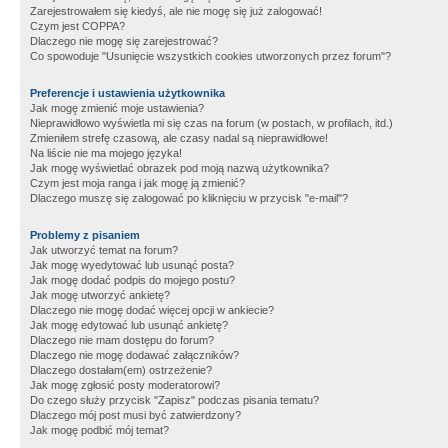
Zarejestrowałem się kiedyś, ale nie mogę się już zalogować!
Czym jest COPPA?
Dlaczego nie mogę się zarejestrować?
Co spowoduje "Usunięcie wszystkich cookies utworzonych przez forum"?
Preferencje i ustawienia użytkownika
Jak mogę zmienić moje ustawienia?
Nieprawidłowo wyświetla mi się czas na forum (w postach, w profilach, itd.)
Zmieniłem strefę czasową, ale czasy nadal są nieprawidłowe!
Na liście nie ma mojego języka!
Jak mogę wyświetlać obrazek pod moją nazwą użytkownika?
Czym jest moja ranga i jak mogę ją zmienić?
Dlaczego muszę się zalogować po kliknięciu w przycisk "e-mail"?
Problemy z pisaniem
Jak utworzyć temat na forum?
Jak mogę wyedytować lub usunąć posta?
Jak mogę dodać podpis do mojego postu?
Jak mogę utworzyć ankietę?
Dlaczego nie mogę dodać więcej opcji w ankiecie?
Jak mogę edytować lub usunąć ankietę?
Dlaczego nie mam dostępu do forum?
Dlaczego nie mogę dodawać załączników?
Dlaczego dostałam(em) ostrzeżenie?
Jak mogę zgłosić posty moderatorowi?
Do czego służy przycisk "Zapisz" podczas pisania tematu?
Dlaczego mój post musi być zatwierdzony?
Jak mogę podbić mój temat?