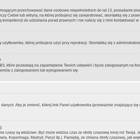
, mogącym przechowywać dane osobowe niepełnoletnich do lat 13, posiadanie pi
yczy Ciebie lub witryny, na której próbujesz się zarejestrować, skontaktuj się z pr
 kompetencji do udzielania porad prawnych i nie należy się z nimi kontaktować w te
użytkownika, której próbujesz użyć przy rejestracji. Skontaktuj się z administrat
?
, które pozwalają na zapamiętanie Twoich ustawień i bycie zalogowanym na forum
blemów z zalogowaniem lub wylogowaniem się.
danych. Aby je zmienić, kliknij link
Panel użytkownika
(przeważnie znajdujący się n
)
czasy są właściwe. Być może widzisz czas ze strefy czasowej innej niż Twoja. Jeże
sela, Kopenhaga, Madryd, Paryż itp.). Pamiętaj, że zmiana strefy czasowej, jak 