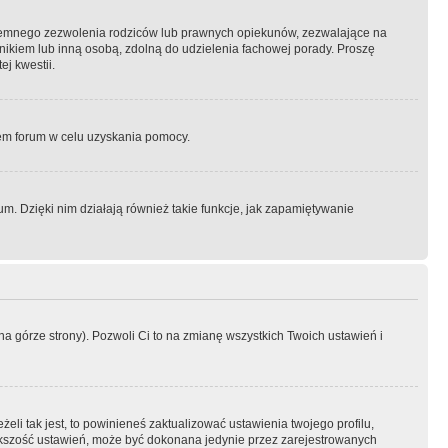
semnego zezwolenia rodziców lub prawnych opiekunów, zezwalające na
awnikiem lub inną osobą, zdolną do udzielenia fachowej porady. Proszę
j kwestii.
orem forum w celu uzyskania pomocy.
. Dzięki nim działają również takie funkcje, jak zapamiętywanie
a górze strony). Pozwoli Ci to na zmianę wszystkich Twoich ustawień i
li tak jest, to powinieneś zaktualizować ustawienia twojego profilu,
większość ustawień, może być dokonana jedynie przez zarejestrowanych