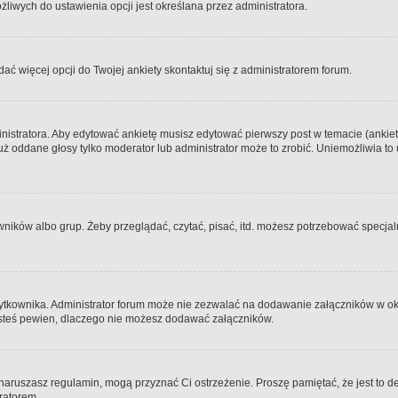
iwych do ustawienia opcji jest określana przez administratora.
dać więcej opcji do Twojej ankiety skontaktuj się z administratorem forum.
nistratora. Aby edytować ankietę musisz edytować pierwszy post w temacie (ankieta
y już oddane głosy tylko moderator lub administrator może to zrobić. Uniemożliwia
ków albo grup. Żeby przeglądać, czytać, pisać, itd. możesz potrzebować specjalny
ytkownika. Administrator forum może nie zezwalać na dodawanie załączników w o
 jesteś pewien, dlaczego nie możesz dodawać załączników.
e naruszasz regulamin, mogą przyznać Ci ostrzeżenie. Proszę pamiętać, że jest to d
tratorem.