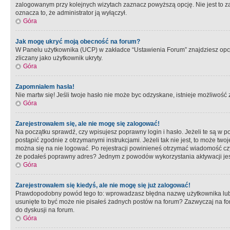
zalogowanym przy kolejnych wizytach zaznacz powyższą opcję. Nie jest to zal
oznacza to, że administrator ją wyłączył.
Góra
Jak mogę ukryć moją obecność na forum?
W Panelu użytkownika (UCP) w zakładce “Ustawienia Forum” znajdziesz opcję 
zliczany jako użytkownik ukryty.
Góra
Zapomniałem hasła!
Nie martw się! Jeśli twoje hasło nie może byc odzyskane, istnieje możliwość z
Góra
Zarejestrowałem się, ale nie mogę się zalogować!
Na początku sprawdź, czy wpisujesz poprawny login i hasło. Jeżeli te są w 
postąpić zgodnie z otrzymanymi instrukcjami. Jeżeli tak nie jest, to może 
można się na nie logować. Po rejestracji powinieneś otrzymać wiadomość czy 
że podałeś poprawny adres? Jednym z powodów wykorzystania aktywacji je
Góra
Zarejestrowałem się kiedyś, ale nie mogę się już zalogować!
Prawdopodobny powód tego to: wprowadzasz błędna nazwę użytkownika lub hasł
usunięte to być może nie pisałeś żadnych postów na forum? Zazwyczaj na fo
do dyskusji na forum.
Góra