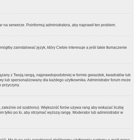
r na serwerze. Poinformuj administratora, aby naprawił ten problem.
ógłby zainstalować język, który Ciebie interesuje a jeśli takie tłumaczenie
iązany z Twoją rangą, najprawdopodobniej w formie gwiazdek, kwadratów lub
atowy lub spersonalizowany dla każdego użytkownika. Administrator forum może
o przyczyny.
, zależnie od szablonu). Większość forów używa rang aby wskazać liczbę
um tylko po to, aby otrzymać wyższą rangę. Moderator lub administrator w