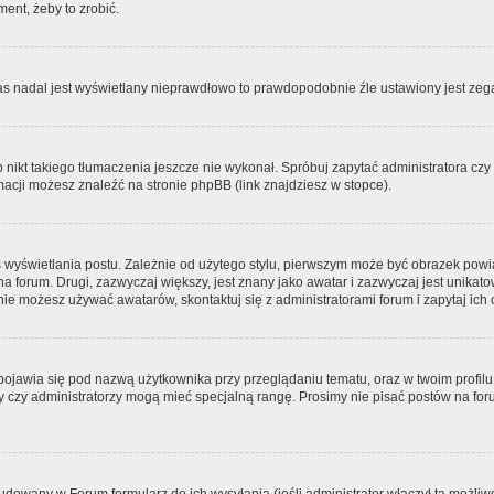
ment, żeby to zrobić.
zas nadal jest wyświetlany nieprawdłowo to prawdopodobnie źle ustawiony jest zega
ikt takiego tłumaczenia jeszcze nie wykonał. Spróbuj zapytać administratora czy m
acji możesz znaleźć na stronie phpBB (link znajdziesz w stopce).
 wyświetlania postu. Zależnie od użytego stylu, pierwszym może być obrazek pow
 na forum. Drugi, zazwyczaj większy, jest znany jako awatar i zazwyczaj jest unik
ie możesz używać awatarów, skontaktuj się z administratorami forum i zapytaj ich 
pojawia się pod nazwą użytkownika przy przeglądaniu tematu, oraz w twoim profilu
zy czy administratorzy mogą mieć specjalną rangę. Prosimy nie pisać postów na for