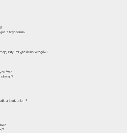
!
i!
goś z tego forum!
jej listy Przyjaciół lub Wrogów?
wyników?
 stronę!?
adki a śledzeniem?
iki?
ki?