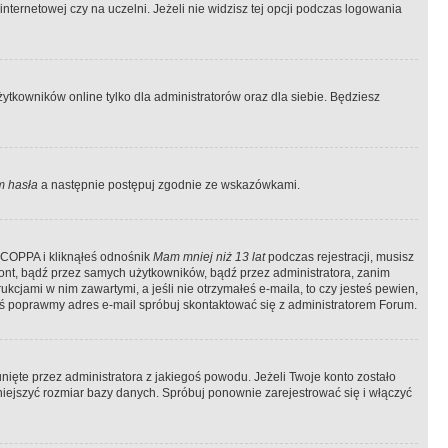
ternetowej czy na uczelni. Jeżeli nie widzisz tej opcji podczas logowania
tkowników online tylko dla administratorów oraz dla siebie. Będziesz
 hasła
a następnie postępuj zgodnie ze wskazówkami.
e COPPA i kliknąłeś odnośnik
Mam mniej niż 13 lat
podczas rejestracji, musisz
kont, bądź przez samych użytkowników, bądź przez administratora, zanim
cjami w nim zawartymi, a jeśli nie otrzymałeś e-maila, to czy jesteś pewien,
ś poprawmy adres e-mail spróbuj skontaktować się z administratorem Forum.
ięte przez administratora z jakiegoś powodu. Jeżeli Twoje konto zostało
iejszyć rozmiar bazy danych. Spróbuj ponownie zarejestrować się i włączyć