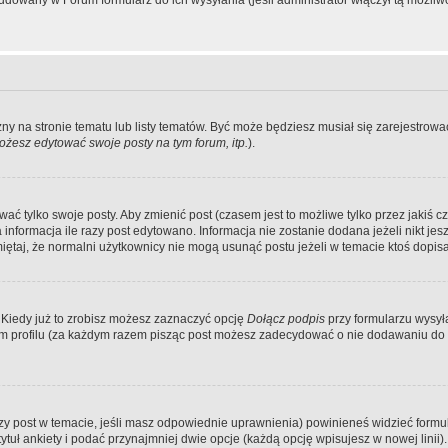
dowany w Forum formularz do ich wysyłania (jeśli administrator włączył tą możliw
zny na stronie tematu lub listy tematów. Być może będziesz musiał się zarejestr
żesz edytować swoje posty na tym forum, itp.
).
 tylko swoje posty. Aby zmienić post (czasem jest to możliwe tylko przez jakiś cz
informacja ile razy post edytowano. Informacja nie zostanie dodana jeżeli nikt je
iętaj, że normalni użytkownicy nie mogą usunąć postu jeżeli w temacie ktoś dopisał
 Kiedy już to zrobisz możesz zaznaczyć opcję
Dołącz podpis
przy formularzu wysy
m profilu (za każdym razem pisząc post możesz zadecydować o nie dodawaniu do 
wszy post w temacie, jeśli masz odpowiednie uprawnienia) powinieneś widzieć formu
uł ankiety i podać przynajmniej dwie opcje (każdą opcję wpisujesz w nowej linii).