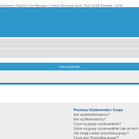
emSzmal
•
PlayOn
•
Far Manager
•
Farbar Recovery Scan Tool
•
Q-Dir Portable
•
Q-Dir
OGŁOSZENIE:
Poziomy Użytkownika i Grupy
Kim są Administratorzy?
Kim są Moderatorzy?
Czym są grupy użytkowników?
Gdzie są grupy użytkowników i jak do nic
Jak mogę zostać przywódcą grupy?
Czym jest "Domyślna grupa"?