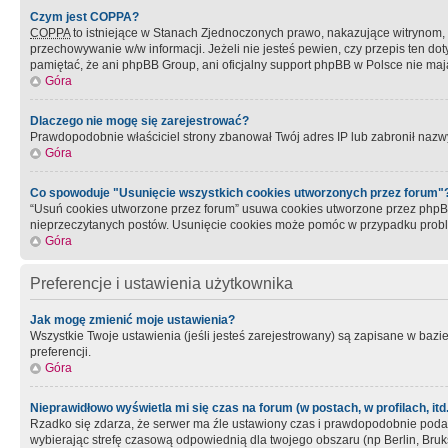
Czym jest COPPA?
COPPA
to istniejące w Stanach Zjednoczonych prawo, nakazujące witrynom
przechowywanie w/w informacji. Jeżeli nie jesteś pewien, czy przepis ten dot
pamiętać, że ani phpBB Group, ani oficjalny support phpBB w Polsce nie mają
Góra
Dlaczego nie mogę się zarejestrować?
Prawdopodobnie właściciel strony zbanował Twój adres IP lub zabronił nazwy 
Góra
Co spowoduje "Usunięcie wszystkich cookies utworzonych przez forum"
“Usuń cookies utworzone przez forum” usuwa cookies utworzone przez phpBB3
nieprzeczytanych postów. Usunięcie cookies może pomóc w przypadku pro
Góra
Preferencje i ustawienia użytkownika
Jak mogę zmienić moje ustawienia?
Wszystkie Twoje ustawienia (jeśli jesteś zarejestrowany) są zapisane w bazie 
preferencji.
Góra
Nieprawidłowo wyświetla mi się czas na forum (w postach, w profilach, itd.
Rzadko się zdarza, że serwer ma źle ustawiony czas i prawdopodobnie podane 
wybierając strefę czasową odpowiednią dla twojego obszaru (np Berlin, Bruk