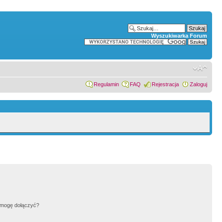
Wyszukiwarka Forum
Regulamin
FAQ
Rejestracja
Zaloguj
h mogę dołączyć?