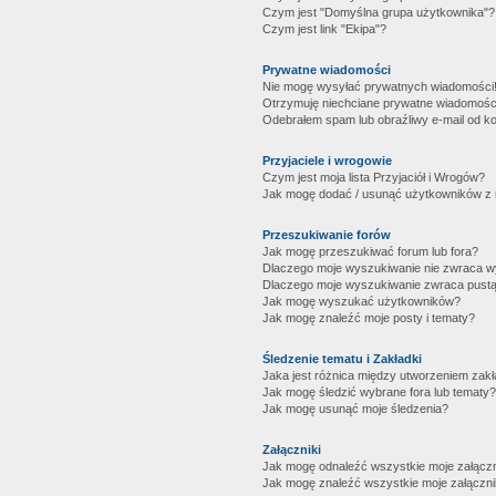
Czym jest "Domyślna grupa użytkownika"?
Czym jest link "Ekipa"?
Prywatne wiadomości
Nie mogę wysyłać prywatnych wiadomości
Otrzymuję niechciane prywatne wiadomośc
Odebrałem spam lub obraźliwy e-mail od ko
Przyjaciele i wrogowie
Czym jest moja lista Przyjaciół i Wrogów?
Jak mogę dodać / usunąć użytkowników z mo
Przeszukiwanie forów
Jak mogę przeszukiwać forum lub fora?
Dlaczego moje wyszukiwanie nie zwraca 
Dlaczego moje wyszukiwanie zwraca pustą
Jak mogę wyszukać użytkowników?
Jak mogę znaleźć moje posty i tematy?
Śledzenie tematu i Zakładki
Jaka jest różnica między utworzeniem zakł
Jak mogę śledzić wybrane fora lub tematy?
Jak mogę usunąć moje śledzenia?
Załączniki
Jak mogę odnaleźć wszystkie moje załączn
Jak mogę znaleźć wszystkie moje załączni