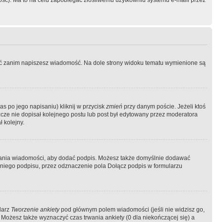
ość). Ma to na celu zapobiegać złośliwemu użytkowniu systemu e-maili przez
ować zanim napiszesz wiadomość. Na dole strony widoku tematu wymienione są
as po jego napisaniu) kliknij w przycisk
zmień
przy danym poście. Jeżeli ktoś
szcze nie dopisał kolejnego postu lub post był edytowany przez moderatora
 kolejny.
łania wiadomości, aby dodać podpis. Możesz także domyślnie dodawać
niego podpisu, przez odznaczenie pola Dołącz podpis w formularzu
larz
Tworzenie ankiety
pod głównym polem wiadomości (jeśli nie widzisz go,
 Możesz także wyznaczyć czas trwania ankiety (0 dla niekończącej się) a