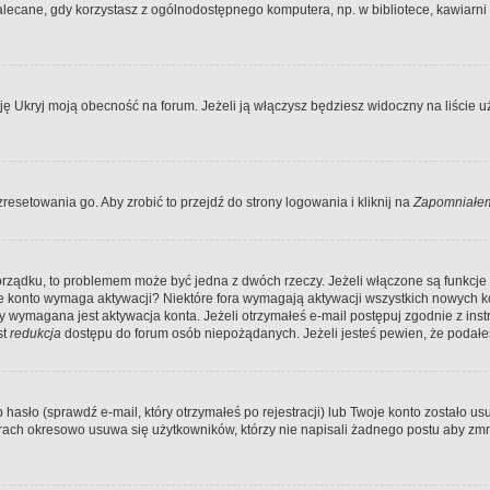
ecane, gdy korzystasz z ogólnodostępnego komputera, np. w bibliotece, kawiarni in
Ukryj moją obecność na forum. Jeżeli ją włączysz będziesz widoczny na liście uży
resetowania go. Aby zrobić to przejdź do strony logowania i kliknij na
Zapomniałem
porządku, to problemem może być jedna z dwóch rzeczy. Jeżeli włączone są funkcj
twoje konto wymaga aktywacji? Niektóre fora wymagają aktywacji wszystkich nowych 
wymagana jest aktywacja konta. Jeżeli otrzymałeś e-mail postępuj zgodnie z instruk
st
redukcja
dostępu do forum osób niepożądanych. Jeżeli jesteś pewien, że podałe
o (sprawdź e-mail, który otrzymałeś po rejestracji) lub Twoje konto zostało usun
rach okresowo usuwa się użytkowników, którzy nie napisali żadnego postu aby zmn