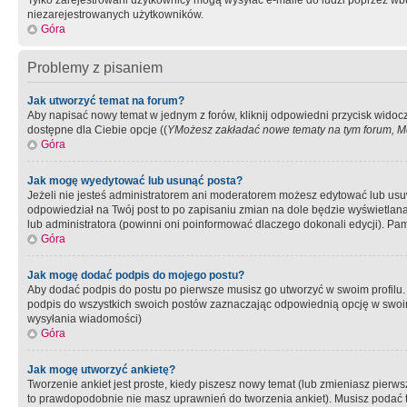
Tylko zarejestrowani użytkownicy mogą wysyłać e-maile do ludzi poprzez wbu
niezarejestrowanych użytkowników.
Góra
Problemy z pisaniem
Jak utworzyć temat na forum?
Aby napisać nowy temat w jednym z forów, kliknij odpowiedni przycisk widoc
dostępne dla Ciebie opcje ((
YMożesz zakładać nowe tematy na tym forum, Mo
Góra
Jak mogę wyedytować lub usunąć posta?
Jeżeli nie jesteś administratorem ani moderatorem możesz edytować lub usuwać
odpowiedział na Twój post to po zapisaniu zmian na dole będzie wyświetlana 
lub administratora (powinni oni poinformować dlaczego dokonali edycji). Pam
Góra
Jak mogę dodać podpis do mojego postu?
Aby dodać podpis do postu po pierwsze musisz go utworzyć w swoim profilu.
podpis do wszystkich swoich postów zaznaczając odpowiednią opcję w swoi
wysyłania wiadomości)
Góra
Jak mogę utworzyć ankietę?
Tworzenie ankiet jest proste, kiedy piszesz nowy temat (lub zmieniasz pier
to prawdopodobnie nie masz uprawnień do tworzenia ankiet). Musisz podać tyt