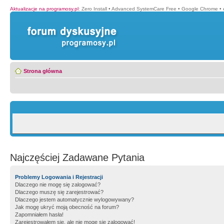
Aktualizacje na programosy.pl
:
Zero Install
•
Advanced SystemCare Free
•
Google Chrome
•
Strona główna
Najczęściej Zadawane Pytania
Problemy Logowania i Rejestracji
Dlaczego nie mogę się zalogować?
Dlaczego muszę się zarejestrować?
Dlaczego jestem automatycznie wylogowywany?
Jak mogę ukryć moją obecność na forum?
Zapomniałem hasła!
Zarejestrowałem się, ale nie mogę się zalogować!