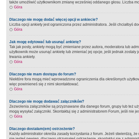
także umożliwić użytkownikom zmianę wcześniej oddanego głosu. Liczba możl
Góra
Dlaczego nie mogę dodać więcej opcji w ankiecie?
Liczba opcji ankiety jest ograniczona przez administratora. Jeśli chciałbyś do
Góra
Jak mogę edytować lub usunąć ankietę?
Tak jak posty, ankiety mogą być zmieniane przez autora, moderatora lub admi
użytkownik może usunąć ankietę lub zmieniać jej opcje, jeśli jednak został
trwania ankiety.
Góra
Dlaczego nie mam dostępu do forum?
Niektóre fora mogą mieć wprowadzone ograniczenia dla określonych użytkowni
więc powinieneś się z nimi skontaktować.
Góra
Dlaczego nie mogę dodawać załączników?
Zezwolenia załączników są przyznawane dla danego forum, grupy lub też uż
mogą wysyłać załączniki. Skontaktuj się z administratorem Forum, jeśli nie
Góra
Dlaczego dostałam(em) ostrzeżenie?
Każdy administrator określa zasady korzystania z forum. Jeżeli stwierdzą, ż
nie jesteś pewien, dlaczego otrzymałeś ostrzeżenie, skontaktuj sie z adminis